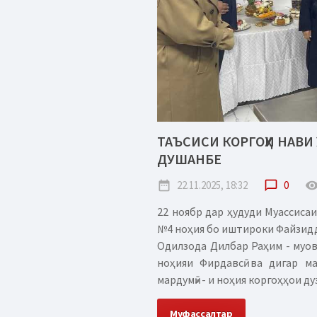
ТАЪСИСИ КОРГОҲИ НАВИ
ДУШАНБЕ
date_range
22.11.2025, 18:32
chat_bubble_outline
0
remove_red_
22 ноябр дар ҳудуди Муассиса
№4 ноҳия бо иштироки Файзидд
Одилзода Дилбар Раҳим - муо
ноҳияи Фирдавсӣ ва дигар м
мардумӣ» - и ноҳия коргоҳҳои ду
Муфассалтар