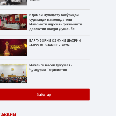
Идомаи мулоқоту вохӯриҳои
судманди намояндагони
Мақомоти иҷроияи ҳокимияти
давлатии шаҳри Душанбе
БАРГУЗОРИИ ОЗМУНИ ШАҲРИИ
«MISS DUSHANBE – 2026»
Маҷлиси васеи Ҳукумати
Ҷумҳурии Тоҷикистон
Зиёдтар
Тақвим