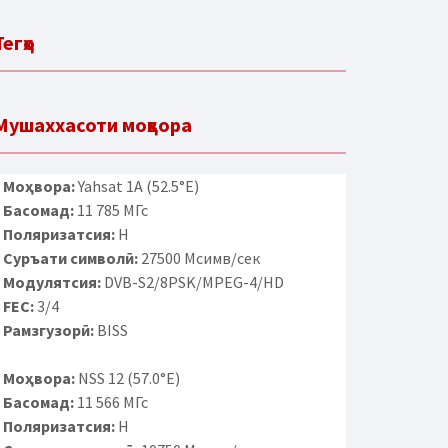
Тегҳо
Мушаххасоти моҳвора
Моҳвора:
Yahsat 1A (52.5°E)
Басомад:
11 785 МГс
Поляризатсия:
H
Суръати символӣ:
27500 Мсимв/сек
Модулятсия:
DVB-S2/8PSK/MPEG-4/HD
FEC:
3/4
Рамзгузорӣ:
BISS
Моҳвора:
NSS 12 (57.0°E)
Басомад:
11 566 МГс
Поляризатсия:
H