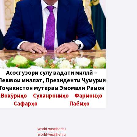
Aсосгузори сулҳу ваҳдати миллӣ –
Пешвои миллат, Президенти Ҷумҳурии
Тоҷикистон муҳтарам Эмомалӣ Раҳмон
Вохӯриҳо
Суханрониҳо
Фармонҳо
Сафарҳо
Паёмҳо
world-weather.ru
world-weather.ru