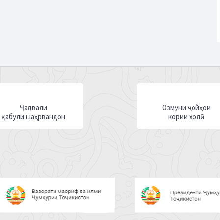
Ҷадвали
Озмуни ҷойҳои
қабули шаҳрвандон
кории холӣ