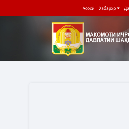
Асосӣ
Хабарҳо
Да