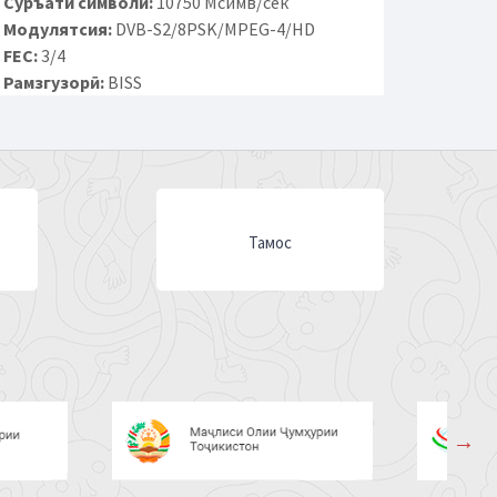
Суръати символӣ:
10750 Мсимв/сек
Модулятсия:
DVB-S2/8PSK/MPEG-4/HD
FEC:
3/4
Рамзгузорӣ:
BISS
Тамос