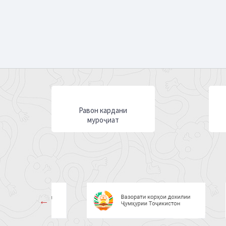
Равон кардани
муроҷиат