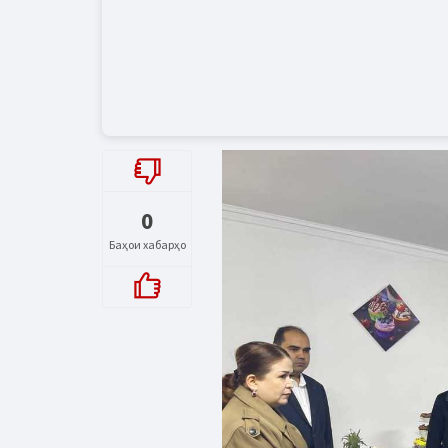
0
Баҳои хабарҳо