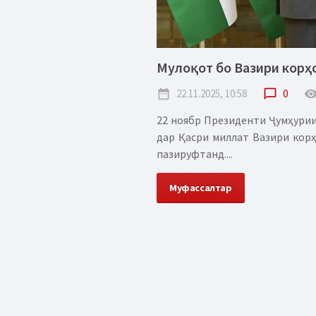
Мулоқот бо Вазири корҳ
date_range
22.11.2025, 10:58
chat_bubble_outline
0
remove_red_
22 ноябр Президенти Ҷумҳурии
дар Қасри миллат Вазири кор
пазируфтанд....
Муфассалтар