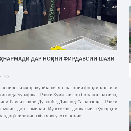
 ҲУНАРМАДӢ ДАР НОҲИЯИ ФИРДАВСИИ ШАҲРИ
eye
298
и нозироти идоракунӣ ва хизматрасонии фонди манзили
инзода Бунафша - Раиси Кумитаи кор бо занон ва оила,
вини Раиси шаҳри Душанбе, Дилшод Сафарзода - Раиси
асъулин дар заминаи Муассисаи давлатии «Ҳунарҳои
зандагӣ, ширинипазӣ ва маҳсулоти нонии...