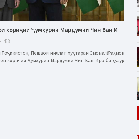
ои хориҷии Ҷумҳурии Мардумии Чин Ван И
eye
433
 Тоҷикистон, Пешвои миллат муҳтарам Эмомалӣ Раҳмон
ҳои хориҷии Ҷумҳурии Мардумии Чин Ван Иро ба ҳузур