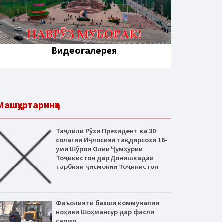
Видеогалерея
Машҳуртаринҳо
Таҷлили Рӯзи Президент ва 30
солагии Иҷлосияи тақдирсози 16-
уми Шӯрои Олии Ҷумҳурии
Тоҷикистон дар Донишкадаи
тарбияи ҷисмонии Тоҷикистон
Фаъолияти бахши коммуналии
ноҳияи Шоҳмансур дар фасли
сармо