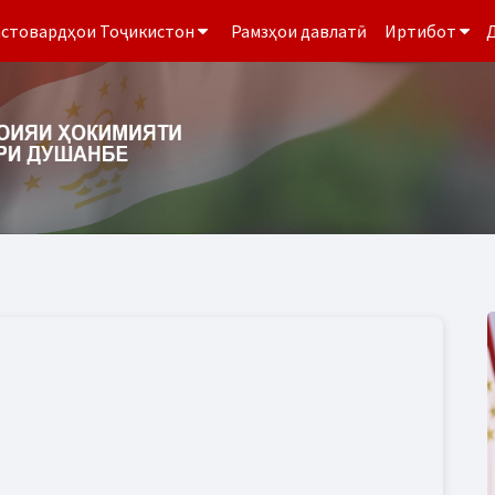
стовардҳои Тоҷикистон
Рамзҳои давлатӣ
Иртибот
Д