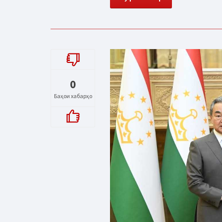
0
Баҳои хабарҳо