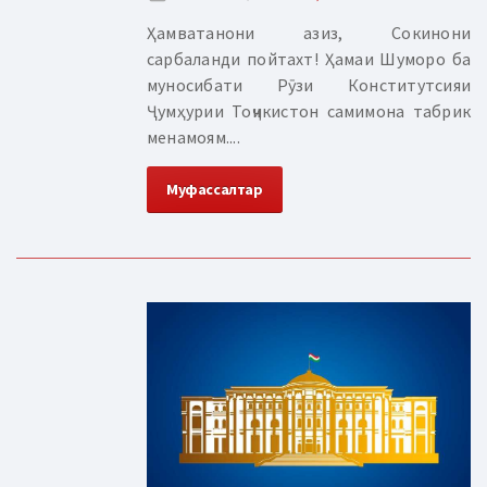
Ҳамватанони азиз, Сокинони
сарбаланди пойтахт! Ҳамаи Шуморо ба
муносибати Рӯзи Конститутсияи
Ҷумҳурии Тоҷикистон самимона табрик
менамоям....
Муфассалтар