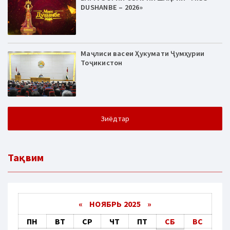
DUSHANBE – 2026»
Маҷлиси васеи Ҳукумати Ҷумҳурии
Тоҷикистон
Зиёдтар
Тақвим
«
НОЯБРЬ 2025
»
ПН
ВТ
СР
ЧТ
ПТ
СБ
ВС