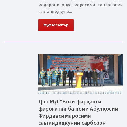
модарони онҳо маросими тантанавии
савгандёдкунӣ...
Муфассалтар
Дар МД "Боғи фарҳангӣ-
фароғатии ба номи Абулқосим
Фирдавсӣ" маросими
савгандёдкунии сарбозон