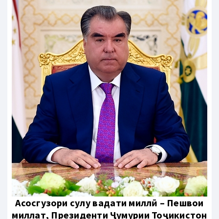
Aсосгузори сулҳу ваҳдати миллӣ – Пешвои
миллат, Президенти Ҷумҳурии Тоҷикистон