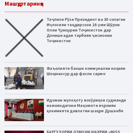
Машҳуртаринҳо
Таҷлили Рӯзи Президент ва 30 солагии
Иҷлосияи тақдирсози 16-уми Шӯрои
Олии Ҷумҳурии Тоҷикистон дар
Донишкадаи тарбияи ҷисмонии
Тоҷикистон
Фаъолияти бахши коммуналии ноҳияи
Шоҳмансур дар фасли сармо
Идомаи мулоқоту вохӯриҳои судманди
намояндагони Мақомоти иҷроияи
ҳокимияти давлатии шаҳри Душанбе
БАРГУЗОРИИ ОЗМУНИ ШАҲРИИ «MISS