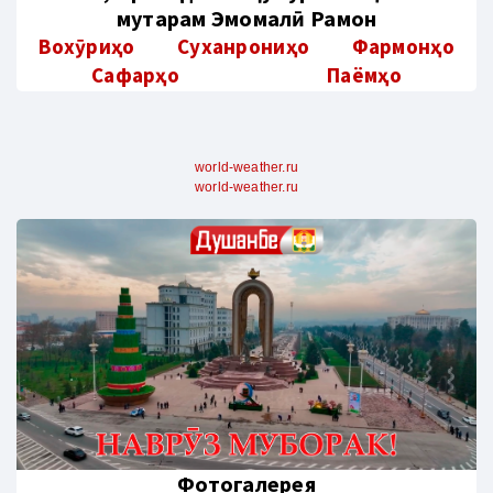
муҳтарам Эмомалӣ Раҳмон
Вохӯриҳо
Суханрониҳо
Фармонҳо
Сафарҳо
Паёмҳо
world-weather.ru
world-weather.ru
Фотогалерея