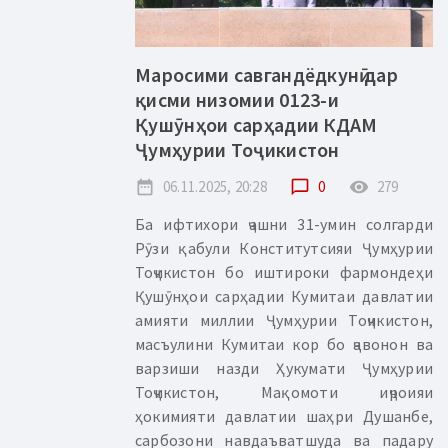
Маросими савгандёдкунӣ дар
қисми низомии 0123-и
Қушӯнҳои сарҳадии КДАМ
Ҷумҳурии Тоҷикистон
date_range
06.11.2025, 20:28
chat_bubble_outline
0
remove_red_eye
279
Ба ифтихори ҷашни 31-умин солгарди
Рӯзи қабули Конститутсияи Ҷумҳурии
Тоҷикистон бо иштироки фармондеҳи
Қушӯнҳои сарҳадии Кумитаи давлатии
амияти миллии Ҷумҳурии Тоҷикистон,
масъулини Кумитаи кор бо ҷавонон ва
варзиши назди Ҳукумати Ҷумҳурии
Тоҷикистон, Мақомоти иҷроияи
ҳокимияти давлатии шаҳри Душанбе,
сарбозони навдаъватшуда ва падару