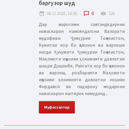
баргузор шуд
date_range
06.11.2025, 16:26
chat_bubble_outline
0
remove_red_eye
326
Дар маросими савгандёдкунии
наваскарон намояндагони Вазорати
мудофиаи Ҷумҳурии Тоҷикистон,
Кумитаи кор бо ҷавонон ва варзиши
назди Ҳукумати Ҷумҳурии Тоҷикистон,
Мақомоти иҷроияи ҳокимияти давлатии
шаҳри Душанбе, Раёсати кор бо ҷавонон
ва варзиш, роҳбарияти Мақомоти
иҷроияи ҳокимияти давлатии ноҳияи
Фирдавсӣ ва падарону модарони
наваскарон иштирок намуданд....
Муфассалтар