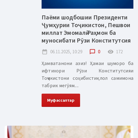
Паёми шодбошии Президенти
Ҷумҳурии Тоҷикистон, Пешвои
миллат Эмомалӣ Раҳмон ба
муносибати Рӯзи Конститутсия
date_range
06.11.2025, 10:29
chat_bubble_outline
0
remove_red_eye
172
Ҳамватанони азиз! Ҳамаи шуморо ба
ифтихори Рӯзи Конститутсияи
Тоҷикистони соҳибистиқлол самимона
табрик мегӯям....
Муфассалтар