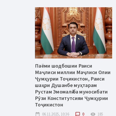
Паёми шодбошии Раиси
Маҷлиси миллии Маҷлиси Олии
Ҷумҳурии Тоҷикистон, Раиси
шаҳри Душанбе муҳтарам
Рустам Эмомалӣ ба муносибати
Рӯзи Конститутсияи Ҷумҳурии
Тоҷикистон
date_range
06.11.2025, 10:36
chat_bubble_outline
0
remove_red_eye
185