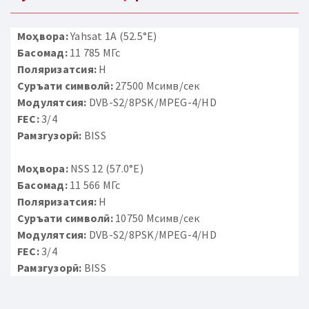
Моҳвора:
Yahsat 1A (52.5°E)
Басомад:
11 785 МГс
Поляризатсия:
H
Суръати символӣ:
27500 Мсимв/сек
Модулятсия:
DVB-S2/8PSK/MPEG-4/HD
FEC:
3/4
Рамзгузорӣ:
BISS
Моҳвора:
NSS 12 (57.0°E)
Басомад:
11 566 МГс
Поляризатсия:
H
Суръати символӣ:
10750 Мсимв/сек
Модулятсия:
DVB-S2/8PSK/MPEG-4/HD
FEC:
3/4
Рамзгузорӣ:
BISS