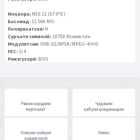
Моҳвора:
NSS 12 (57.0°E)
Басомад:
11 566 МГс
Поляризатсия:
H
Суръати символӣ:
10750 Мсимв/сек
Модулятсия:
DVB-S2/8PSK/MPEG-4/HD
FEC:
3/4
Рамзгузорӣ:
BISS
Равон кардани
Ҷадвали
муроҷиат
қабули шаҳрвандон
Озмуни ҷойҳои
Тамос
кории холӣ