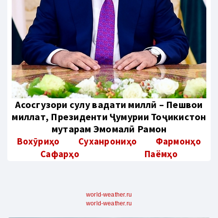
Aсосгузори сулҳу ваҳдати миллӣ – Пешвои
миллат, Президенти Ҷумҳурии Тоҷикистон
муҳтарам Эмомалӣ Раҳмон
Вохӯриҳо
Суханрониҳо
Фармонҳо
Сафарҳо
Паёмҳо
world-weather.ru
world-weather.ru