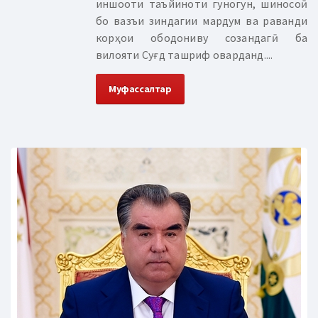
иншооти таъйиноти гуногун, шиносоӣ
бо вазъи зиндагии мардум ва раванди
корҳои ободониву созандагӣ ба
вилояти Суғд ташриф оварданд....
Муфассалтар