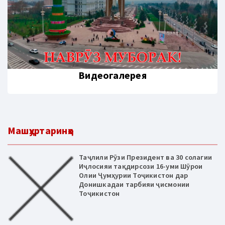
Видеогалерея
Машҳуртаринҳо
Таҷлили Рӯзи Президент ва 30 солагии
Иҷлосияи тақдирсози 16-уми Шӯрои
Олии Ҷумҳурии Тоҷикистон дар
Донишкадаи тарбияи ҷисмонии
Тоҷикистон