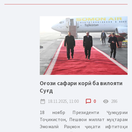
Оғози сафари корӣ ба вилояти
Суғд
date_range
18.11.2025, 11:00
chat_bubble_outline
0
remove_red_eye
286
18 ноябр Президенти Ҷумҳурии
Тоҷикистон, Пешвои миллат муҳтарам
Эмомалӣ Раҳмон ҷиҳати ифтитоҳи