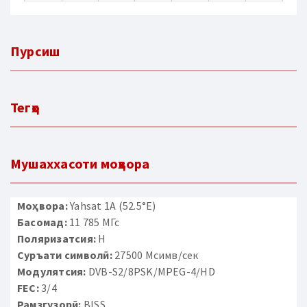
Пурсиш
Тегҳо
Мушаххасоти моҳвора
Моҳвора:
Yahsat 1A (52.5°E)
Басомад:
11 785 МГс
Поляризатсия:
H
Суръати символӣ:
27500 Мсимв/сек
Модулятсия:
DVB-S2/8PSK/MPEG-4/HD
FEC:
3/4
Рамзгузорӣ:
BISS