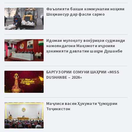
Фаъолияти бахши коммуналии ноҳияи
Шоҳмансур дар фасли сармо
Идомаи мулоқоту вохӯриҳои судманди
намояндагони Мақомоти иҷроияи
ҳокимияти давлатии шаҳри Душанбе
БАРГУЗОРИИ ОЗМУНИ ШАҲРИИ «MISS
DUSHANBE – 2026»
Маҷлиси васеи Ҳукумати Ҷумҳурии
Тоҷикистон