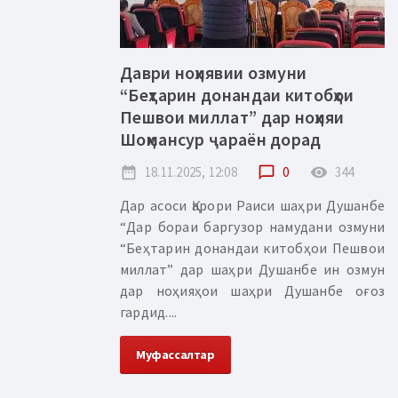
Даври ноҳиявии озмуни
“Беҳтарин донандаи китобҳои
Пешвои миллат” дар ноҳияи
Шоҳмансур ҷараён дорад
date_range
18.11.2025, 12:08
chat_bubble_outline
0
remove_red_eye
344
Дар асоси Қарори Раиси шаҳри Душанбе
“Дар бораи баргузор намудани озмуни
“Беҳтарин донандаи китобҳои Пешвои
миллат” дар шаҳри Душанбе ин озмун
дар ноҳияҳои шаҳри Душанбе оғоз
гардид....
Муфассалтар