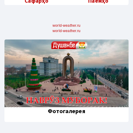
Сафарҳо
Паёмҳо
world-weather.ru
world-weather.ru
Фотогалерея