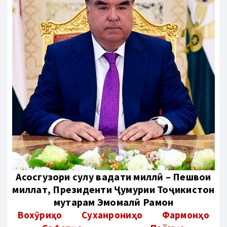
Aсосгузори сулҳу ваҳдати миллӣ – Пешвои
миллат, Президенти Ҷумҳурии Тоҷикистон
муҳтарам Эмомалӣ Раҳмон
Вохӯриҳо
Суханрониҳо
Фармонҳо