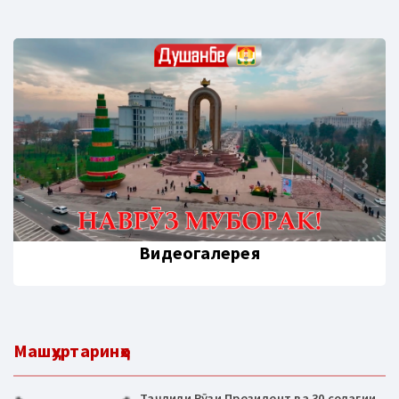
Видеогалерея
Машҳуртаринҳо
Таҷлили Рӯзи Президент ва 30 солагии