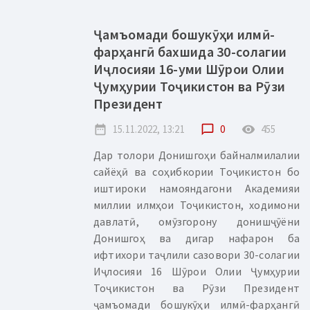
Ҷамъомади бошукӯҳи илмӣ-
фарҳангӣ бахшида 30-солагии
Иҷлосияи 16-уми Шӯрои Олии
Ҷумҳурии Тоҷикистон ва Рӯзи
Президент
date_range
15.11.2022, 13:21
chat_bubble_outline
0
remove_red_eye
455
Дар толори Донишгоҳи байналмилалии
сайёҳӣ ва соҳибкории Тоҷикистон бо
иштироки намояндагони Академияи
миллии илмҳои Тоҷикистон, ходимони
давлатӣ, омӯзгорону донишҷӯёни
Донишгоҳ ва дигар нафарон ба
ифтихори таҷлили сазовори 30-солагии
Иҷлосияи 16 Шӯрои Олии Ҷумҳурии
Тоҷикистон ва Рӯзи Президент
ҷамъомади бошукӯҳи илмӣ-фарҳангӣ