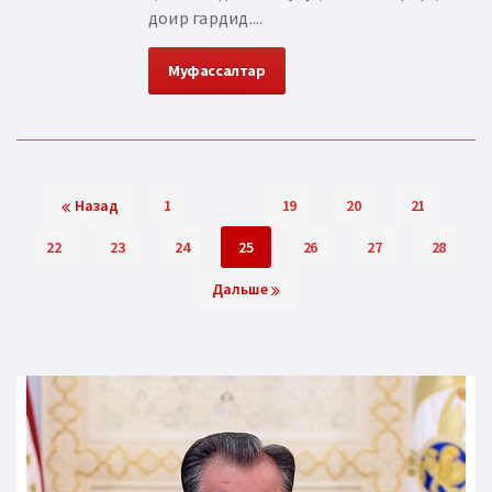
доир гардид....
Муфассалтар
Назад
1
...
19
20
21
22
23
24
25
26
27
28
Дальше