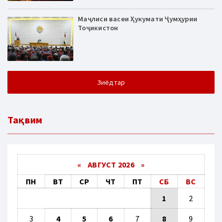
Маҷлиси васеи Ҳукумати Ҷумҳурии
Тоҷикистон
Зиёдтар
Тақвим
«
АВГУСТ 2026 »
ПН
ВТ
СР
ЧТ
ПТ
СБ
ВС
1
2
3
4
5
6
7
8
9