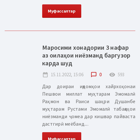
Муфассалтар
Маросими хонадории 3 нафар
аз оилаҳои ниёзманд баргузор
карда шуд
date_range
15.11.2022, 15:06
chat_bubble_outline
0
remove_red_eye
593
Дар доираи иқдомҳои хайрхоҳонаи
Пешвои миллат муҳтарам Эмомалӣ
Раҳмон ва Раиси шаҳри Душанбе
муҳтарам Рустами Эмомалӣ табақаҳои
ниёзманди ҷомеа дар кишвар пайваста
дастгирӣ меёбанд....
Муфассалтар