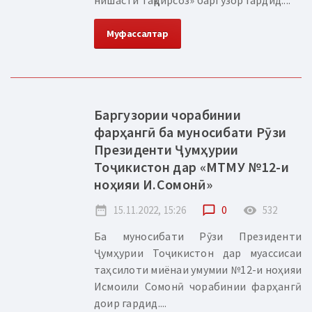
нишасти тақдирсоз» баргузор гардид....
Муфассалтар
Баргузории чорабинии
фарҳангӣ ба муносибати Рӯзи
Президенти Ҷумҳурии
Тоҷикистон дар «МТМУ №12-и
ноҳияи И.Сомонӣ»
date_range
15.11.2022, 15:26
chat_bubble_outline
0
remove_red_eye
532
Ба муносибати Рӯзи Президенти
Ҷумҳурии Тоҷикистон дар муассисаи
таҳсилоти миёнаи умумии №12-и ноҳияи
Исмоили Сомонӣ чорабинии фарҳангӣ
доир гардид....