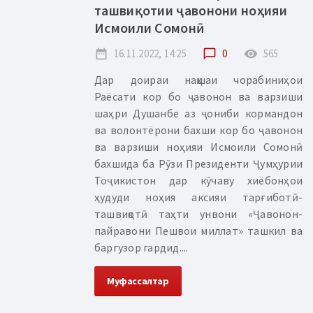
ташвиқотии ҷавонони ноҳияи
Исмоили Сомонӣ
date_range
16.11.2022, 14:25
chat_bubble_outline
0
remove_red_eye
565
Дар доираи нақшаи чорабиниҳои
Раёсати кор бо ҷавонон ва варзиши
шаҳри Душанбе аз ҷониби кормандон
ва волонтёрони бахши кор бо ҷавонон
ва варзиши ноҳияи Исмоили Сомонӣ
бахшида ба Рӯзи Президенти Ҷумҳурии
Тоҷикистон дар кӯчаву хиёбонҳои
ҳудуди ноҳия аксияи тарғиботӣ-
ташвиқотӣ таҳти унвони «Ҷавонон-
пайравони Пешвои миллат» ташкил ва
баргузор гардид....
Муфассалтар