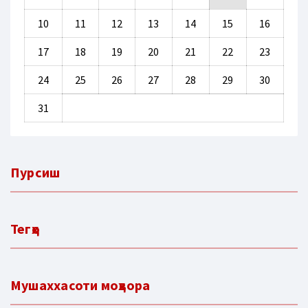
10
11
12
13
14
15
16
17
18
19
20
21
22
23
24
25
26
27
28
29
30
31
Пурсиш
Тегҳо
Мушаххасоти моҳвора