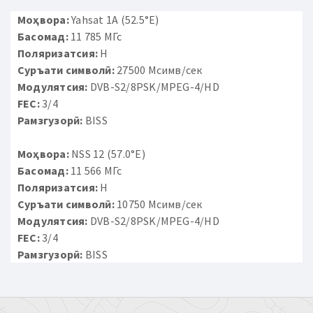
Моҳвора:
Yahsat 1A (52.5°E)
Басомад:
11 785 МГс
Поляризатсия:
H
Суръати символӣ:
27500 Мсимв/сек
Модулятсия:
DVB-S2/8PSK/MPEG-4/HD
FEC:
3/4
Рамзгузорӣ:
BISS
Моҳвора:
NSS 12 (57.0°E)
Басомад:
11 566 МГс
Поляризатсия:
H
Суръати символӣ:
10750 Мсимв/сек
Модулятсия:
DVB-S2/8PSK/MPEG-4/HD
FEC:
3/4
Рамзгузорӣ:
BISS