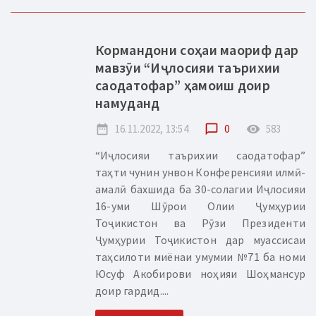
Кормандони соҳаи маориф дар
мавзӯи “Иҷлосияи таърихии
саодатофар” ҳамоиш доир
намуданд
date_range
16.11.2022, 13:54
chat_bubble_outline
0
remove_red_eye
583
“Иҷлосияи таърихии саодатофар”
таҳти чунин унвон Конференсияи илмӣ-
амалӣ бахшида ба 30-солагии Иҷлосияи
16-уми Шӯрои Олии Ҷумҳурии
Тоҷикистон ва Рӯзи Президенти
Ҷумҳурии Тоҷикистон дар муассисаи
таҳсилоти миёнаи умумии №71 ба номи
Юсуф Акобирови ноҳияи Шоҳмансур
доир гардид....