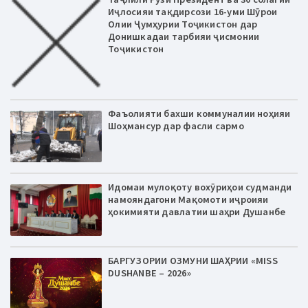
Иҷлосияи тақдирсози 16-уми Шӯрои
Олии Ҷумҳурии Тоҷикистон дар
Донишкадаи тарбияи ҷисмонии
Тоҷикистон
Фаъолияти бахши коммуналии ноҳияи
Шоҳмансур дар фасли сармо
Идомаи мулоқоту вохӯриҳои судманди
намояндагони Мақомоти иҷроияи
ҳокимияти давлатии шаҳри Душанбе
БАРГУЗОРИИ ОЗМУНИ ШАҲРИИ «MISS
DUSHANBE – 2026»