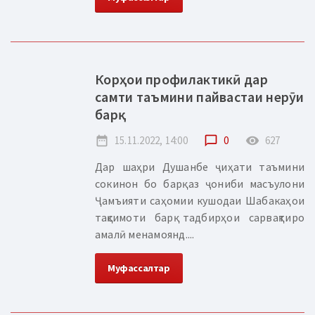
Корҳои профилактикӣ дар
самти таъмини пайвастаи нерӯи
барқ
date_range
15.11.2022, 14:00
chat_bubble_outline
0
remove_red_eye
627
Дар шаҳри Душанбе ҷиҳати таъмини
сокинон бо барқ аз ҷониби масъулони
Ҷамъияти саҳомии кушодаи Шабакаҳои
тақсимоти барқ тадбирҳои сарвақтиро
амалӣ менамоянд....
Муфассалтар