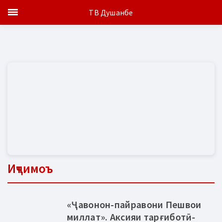
ТВ Душанбе
Иҷтимоъ
«Ҷавонон-пайравони Пешвои
миллат». Аксияи тарғиботӣ-