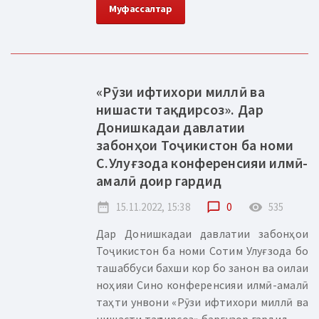
Муфассалтар
«Рӯзи ифтихори миллӣ ва
нишасти тақдирсоз». Дар
Донишкадаи давлатии
забонҳои Тоҷикистон ба номи
С.Улуғзода конференсияи илмӣ-
амалӣ доир гардид
date_range
15.11.2022, 15:38
chat_bubble_outline
0
remove_red_eye
535
Дар Донишкадаи давлатии забонҳои
Тоҷикистон ба номи Сотим Улуғзода бо
ташаббуси бахши кор бо занон ва оилаи
ноҳияи Сино конференсияи илмӣ-амалӣ
таҳти унвони «Рӯзи ифтихори миллӣ ва