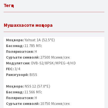
Тегҳо
Мушаххасоти моҳвора
Моҳвора:
Yahsat 1A (52.5°E)
Басомад:
11 785 МГс
Поляризатсия:
H
Суръати символӣ:
27500 Мсимв/сек
Модулятсия:
DVB-S2/8PSK/MPEG-4/HD
FEC:
3/4
Рамзгузорӣ:
BISS
Моҳвора:
NSS 12 (57.0°E)
Басомад:
11 566 МГс
Поляризатсия:
H
Суръати символӣ:
10750 Мсимв/сек