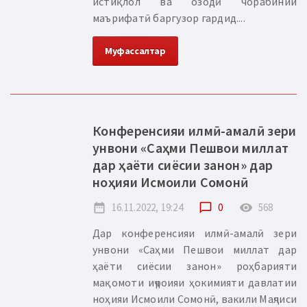
истиқлол ва озодӣ чорабинии
маърифатӣ баргузор гардид....
Муфассалтар
Конференсияи илмӣ-амалӣ зери
унвони «Саҳми Пешвои миллат
дар ҳаёти сиёсии занон» дар
ноҳияи Исмоили Сомонӣ
date_range
16.11.2022, 19:24
chat_bubble_outline
0
remove_red_eye
568
Дар конференсияи илмӣ-амалӣ зери
унвони «Саҳми Пешвои миллат дар
ҳаёти сиёсии занон» роҳбарияти
мақомоти иҷроияи ҳокимияти давлатии
ноҳияи Исмоили Сомонӣ, вакили Маҷлиси