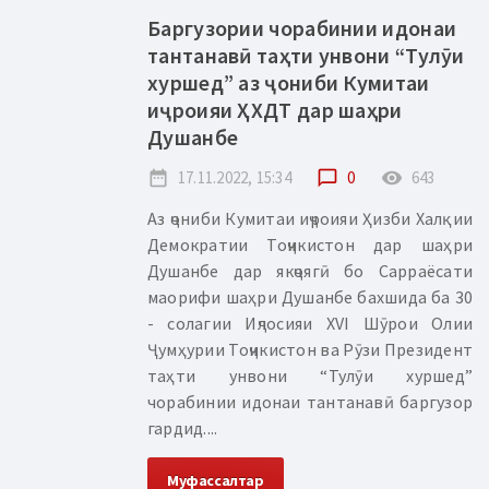
Баргузории чорабинии идонаи
тантанавӣ таҳти унвони “Тулӯи
хуршед” аз ҷониби Кумитаи
иҷроияи ҲХДТ дар шаҳри
Душанбе
date_range
17.11.2022, 15:34
chat_bubble_outline
0
remove_red_eye
643
Аз ҷониби Кумитаи иҷроияи Ҳизби Халқии
Демократии Тоҷикистон дар шаҳри
Душанбе дар якҷоягӣ бо Сарраёсати
маорифи шаҳри Душанбе бахшида ба 30
- солагии Иҷлосияи ХVI Шӯрои Олии
Ҷумҳурии Тоҷикистон ва Рӯзи Президент
таҳти унвони “Тулӯи хуршед”
чорабинии идонаи тантанавӣ баргузор
гардид....
Муфассалтар