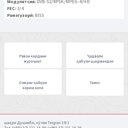
Модулятсия:
DVB-S2/8PSK/MPEG-4/HD
FEC:
3/4
Рамзгузорӣ:
BISS
Равон кардани
Ҷадвали
муроҷиат
қабули шаҳрвандон
Озмуни ҷойҳои
Тамос
кории холӣ
шаҳри Душанбе, кӯчаи Теҳрон 19/1
Тел: (+992 37) 221-24-46; (+992 37) 221-26-29