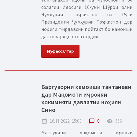
солагии Иҷлосияи 16-уми Шӯрои олии
Ҷумҳурии Тоҷикистон ва Рӯзи
Президенти Ҷумҳурии Тоҷикистон дар
ноҳияи Фирдавсии пойтахт бо намоиши
дастовардҳо оғоз гардид....
Муфассалтар
Баргузории ҳамоиши тантанавӣ
дар Мақомоти иҷроияи
ҳокимияти давлатии ноҳияи
Сино
date_range
16.11.2022, 15:03
chat_bubble_outline
0
remove_red_eye
556
Масъулини мақомоти иҷроияи