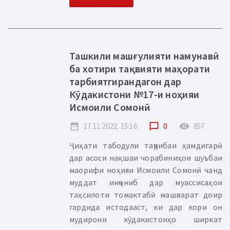
Ташкили машғулияти намунавӣ
ба хотири тақвияти маҳорати
тарбиятгирандагон дар
Кӯдакистони №17-и ноҳияи
Исмоили Сомонӣ
date_range
17.11.2022, 15:16
chat_bubble_outline
0
remove_red_eye
857
Ҷиҳати табодули таҷрибаи ҳамдигарӣ
дар асоси нақшаи чорабиниҳои шуъбаи
маорифи ноҳияи Исмоили Сомонӣ чанд
муддат инҷониб дар муассисаҳои
таҳсилоти томактабӣ машварат доир
гардида истодааст, ки дар кори он
мудирони кӯдакистонҳо ширкат