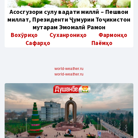
Aсосгузори сулҳу ваҳдати миллӣ – Пешвои
миллат, Президенти Ҷумҳурии Тоҷикистон
муҳтарам Эмомалӣ Раҳмон
Вохӯриҳо
Суханрониҳо
Фармонҳо
Сафарҳо
Паёмҳо
world-weather.ru
world-weather.ru