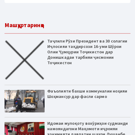
Машҳуртаринҳо
Таҷлили Рӯзи Президент ва 30 солагии
Иҷлосияи тақдирсози 16-уми Шӯрои
Олии Ҷумҳурии Тоҷикистон дар
Донишкадаи тарбияи ҷисмонии
Тоҷикистон
Фаъолияти бахши коммуналии ноҳияи
Шоҳмансур дар фасли сармо
Идомаи мулоқоту вохӯриҳои судманди
намояндагони Мақомоти иҷроияи
ҳокимияти давлатии шаҳри Душанбе