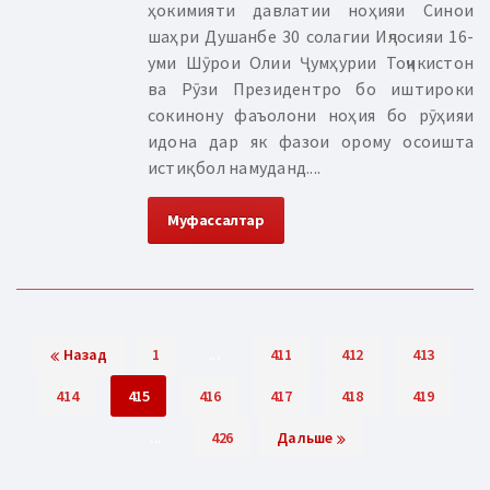
ҳокимияти давлатии ноҳияи Синои
шаҳри Душанбе 30 солагии Иҷлосияи 16-
уми Шӯрои Олии Ҷумҳурии Тоҷикистон
ва Рӯзи Президентро бо иштироки
сокинону фаъолони ноҳия бо рӯҳияи
идона дар як фазои орому осоишта
истиқбол намуданд....
Муфассалтар
Назад
1
...
411
412
413
414
415
416
417
418
419
...
426
Дальше