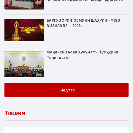
БАРГУЗОРИИ ОЗМУНИ ШАҲРИИ «MISS
DUSHANBE – 2026»
Маҷлиси васеи Ҳукумати Ҷумҳурии
Тоҷикистон
Зиёдтар
Тақвим