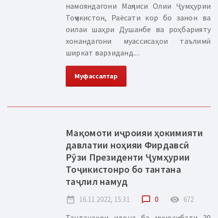
намояндагони Маҷлиси Олии Ҷумҳурии
Тоҷикистон, Раёсати кор бо занон ва
оилаи шаҳри Душанбе ва роҳбарияту
хонандагони муассисаҳои таълимӣ
ширкат варзиданд....
Муфассалтар
Мақомоти иҷроияи ҳокимияти
давлатии ноҳияи Фирдавсӣ
Рӯзи Президенти Ҷумҳурии
Тоҷикистонро бо тантана
таҷлил намуд
date_range
16.11.2022, 15:31
chat_bubble_outline
0
remove_red_eye
672
Тантанаҳои идона ба муносибати 30