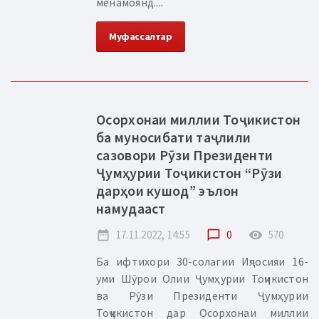
менамоянд....
Муфассалтар
Осорхонаи миллии Тоҷикистон
ба муносибати таҷлили
сазовори Рӯзи Президенти
Ҷумҳурии Тоҷикистон “Рӯзи
дарҳои кушод” эълон
намудааст
date_range
17.11.2022, 14:55
chat_bubble_outline
0
remove_red_eye
570
Ба ифтихори 30-солагии Иҷлосияи 16-
уми Шӯрои Олии Ҷумҳурии Тоҷикистон
ва Рӯзи Президенти Ҷумҳурии
Тоҷикистон дар Осорхонаи миллии