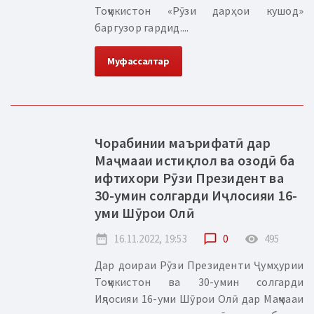
Тоҷикистон «Рӯзи дарҳои кушод»
баргузор гардид....
Муфассалтар
Чорабинии маърифатӣ дар
Маҷмааи истиқлол ва озодӣ ба
ифтихори Рӯзи Президент ва
30-умин солгарди Иҷлосияи 16-
уми Шӯрои Олӣ
date_range
16.11.2022, 19:53
chat_bubble_outline
0
remove_red_eye
495
Дар доираи Рӯзи Президенти Ҷумҳурии
Тоҷикистон ва 30-умин солгарди
Иҷлосияи 16-уми Шӯрои Олӣ дар Маҷмааи