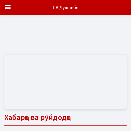
ТВ Душанбе
Хабарҳо ва рӯйдодҳо