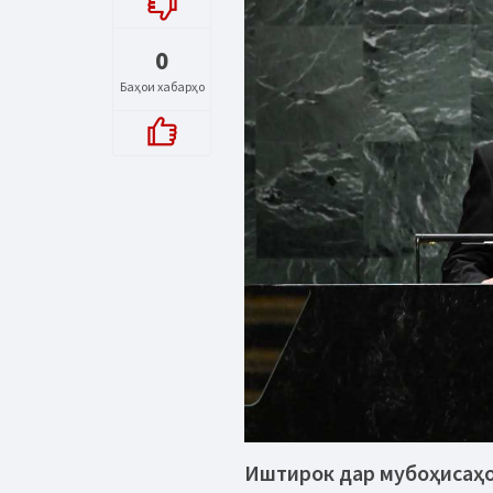
0
Баҳои хабарҳо
Иштирок дар мубоҳисаҳ