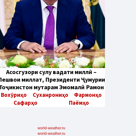
Aсосгузори сулҳу ваҳдати миллӣ –
Пешвои миллат, Президенти Ҷумҳурии
Тоҷикистон муҳтарам Эмомалӣ Раҳмон
Вохӯриҳо
Суханрониҳо
Фармонҳо
Сафарҳо
Паёмҳо
world-weather.ru
world-weather.ru