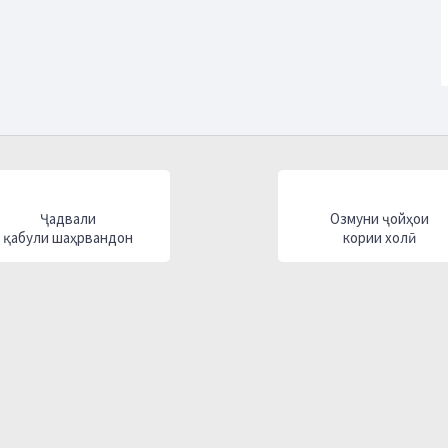
Ҷадвали
Озмуни ҷойҳои
қабули шаҳрвандон
кории холӣ