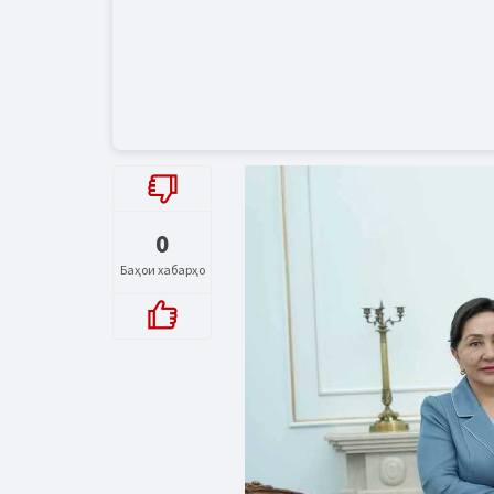
0
Баҳои хабарҳо