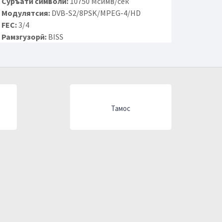
Суръати символӣ:
10750 Мсимв/сек
Модулятсия:
DVB-S2/8PSK/MPEG-4/HD
FEC:
3/4
Рамзгузорӣ:
BISS
Тамос