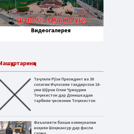
Видеогалерея
Машҳуртаринҳо
Таҷлили Рӯзи Президент ва 30
солагии Иҷлосияи тақдирсози 16-
уми Шӯрои Олии Ҷумҳурии
Тоҷикистон дар Донишкадаи
тарбияи ҷисмонии Тоҷикистон
Фаъолияти бахши коммуналии
ноҳияи Шоҳмансур дар фасли
сармо