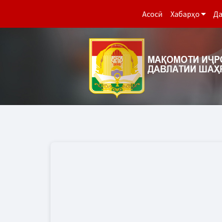
Асосӣ
Хабарҳо
Да