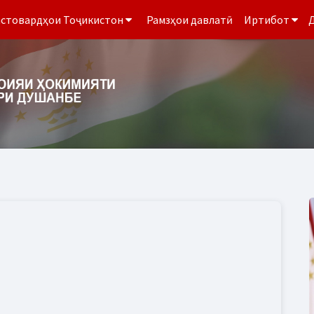
стовардҳои Тоҷикистон
Рамзҳои давлатӣ
Иртибот
Д