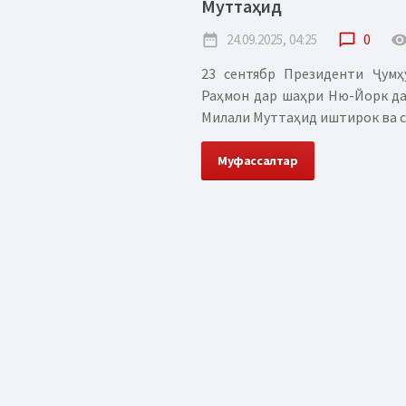
Муттаҳид
date_range
24.09.2025, 04:25
chat_bubble_outline
0
remove_red_
23 сентябр Президенти Ҷумҳ
Раҳмон дар шаҳри Ню-Йорк да
Милали Муттаҳид иштирок ва сух
Муфассалтар