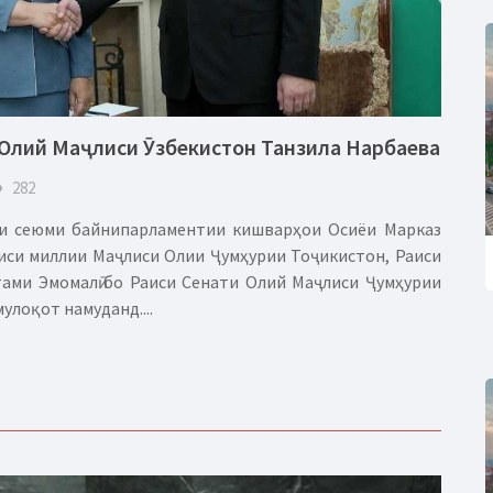
 Олий Маҷлиси Ӯзбекистон Танзила Нарбаева
eye
282
и сеюми байнипарламентии кишварҳои Осиёи Марказӣ
иси миллии Маҷлиси Олии Ҷумҳурии Тоҷикистон, Раиси
ами Эмомалӣ бо Раиси Сенати Олий Маҷлиси Ҷумҳурии
улоқот намуданд....