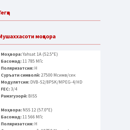
Тегҳо
Мушаххасоти моҳвора
Моҳвора:
Yahsat 1A (52.5°E)
Басомад:
11 785 МГс
Поляризатсия:
H
Суръати символӣ:
27500 Мсимв/сек
Модулятсия:
DVB-S2/8PSK/MPEG-4/HD
FEC:
3/4
Рамзгузорӣ:
BISS
Моҳвора:
NSS 12 (57.0°E)
Басомад:
11 566 МГс
Поляризатсия:
H