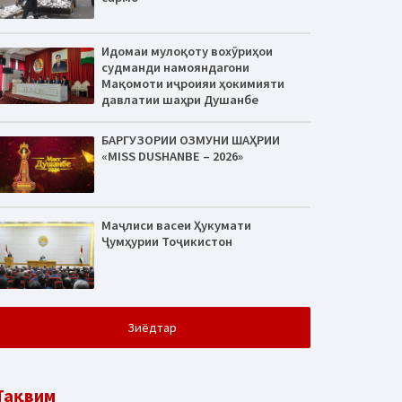
Идомаи мулоқоту вохӯриҳои
судманди намояндагони
Мақомоти иҷроияи ҳокимияти
давлатии шаҳри Душанбе
БАРГУЗОРИИ ОЗМУНИ ШАҲРИИ
«MISS DUSHANBE – 2026»
Маҷлиси васеи Ҳукумати
Ҷумҳурии Тоҷикистон
Зиёдтар
Тақвим