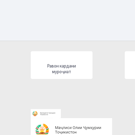
Равон кардани
муроҷиат