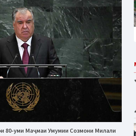
ои 80-уми Маҷмаи Умумии Созмони Милали