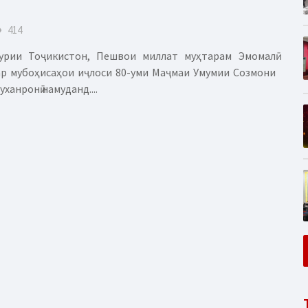
eye
414
урии Тоҷикистон, Пешвои миллат муҳтарам Эмомалӣ
р мубоҳисаҳои иҷлоси 80-уми Маҷмаи Умумии Созмони
анронӣ намуданд....