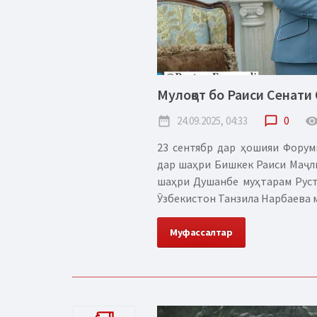
Мулоқот бо Раиси Сенати
date_range
24.09.2025, 04:33
chat_bubble_outline
0
remove_red_
23 сентябр дар ҳошияи Форум
дар шаҳри Бишкек Раиси Маҷл
шаҳри Душанбе муҳтарам Руст
Ӯзбекистон Танзила Нарбаева м
Муфассалтар