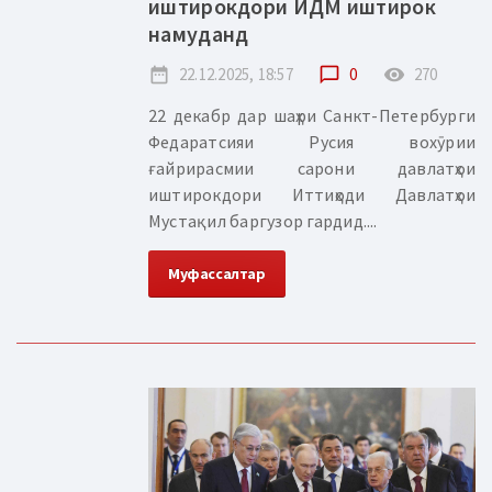
иштирокдори ИДМ иштирок
намуданд
date_range
22.12.2025, 18:57
chat_bubble_outline
0
remove_red_eye
270
22 декабр дар шаҳри Санкт-Петербурги
Федаратсияи Русия вохӯрии
ғайрирасмии сарони давлатҳои
иштирокдори Иттиҳоди Давлатҳои
Мустақил баргузор гардид....
Муфассалтар