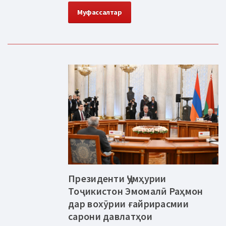
Муфассалтар
Президенти Ҷумҳурии
Тоҷикистон Эмомалӣ Раҳмон
дар вохӯрии ғайрирасмии
сарони давлатҳои