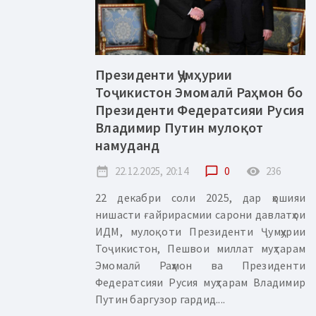
Президенти Ҷумҳурии
Тоҷикистон Эмомалӣ Раҳмон бо
Президенти Федератсияи Русия
Владимир Путин мулоқот
намуданд
date_range
22.12.2025, 20:14
chat_bubble_outline
0
remove_red_eye
236
22 декабри соли 2025, дар ҳошияи
нишасти ғайрирасмии сарони давлатҳои
ИДМ, мулоқоти Президенти Ҷумҳурии
Тоҷикистон, Пешвои миллат муҳтарам
Эмомалӣ Раҳмон ва Президенти
Федератсияи Русия муҳтарам Владимир
Путин баргузор гардид....