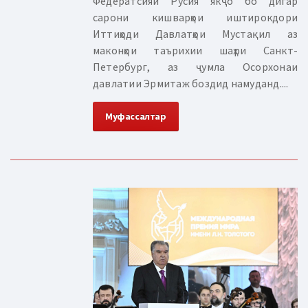
Федератсияи Русия якҷо бо дигар
сарони кишварҳои иштирокдори
Иттиҳоди Давлатҳои Мустақил аз
маконҳои таърихии шаҳри Санкт-
Петербург, аз ҷумла Осорхонаи
давлатии Эрмитаж боздид намуданд....
Муфассалтар