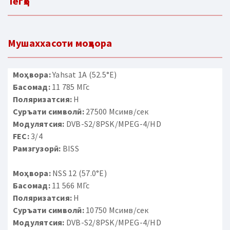
Тегҳо
Мушаххасоти моҳвора
Моҳвора:
Yahsat 1A (52.5°E)
Басомад:
11 785 МГс
Поляризатсия:
H
Суръати символӣ:
27500 Мсимв/сек
Модулятсия:
DVB-S2/8PSK/MPEG-4/HD
FEC:
3/4
Рамзгузорӣ:
BISS
Моҳвора:
NSS 12 (57.0°E)
Басомад:
11 566 МГс
Поляризатсия:
H
Суръати символӣ:
10750 Мсимв/сек
Модулятсия:
DVB-S2/8PSK/MPEG-4/HD