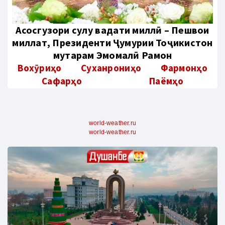
Aсосгузори сулҳу ваҳдати миллӣ – Пешвои
миллат, Президенти Ҷумҳурии Тоҷикистон
муҳтарам Эмомалӣ Раҳмон
Вохӯриҳо
Суханрониҳо
Фармонҳо
Сафарҳо
Паёмҳо
world-weather.ru
world-weather.ru