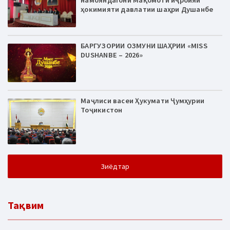
намояндагони Мақомоти иҷроияи
ҳокимияти давлатии шаҳри Душанбе
БАРГУЗОРИИ ОЗМУНИ ШАҲРИИ «MISS
DUSHANBE – 2026»
Маҷлиси васеи Ҳукумати Ҷумҳурии
Тоҷикистон
Зиёдтар
Тақвим