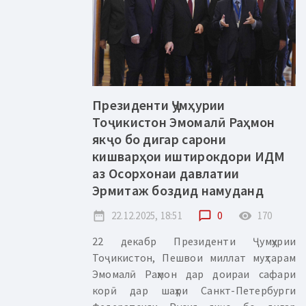
Президенти Ҷумҳурии
Тоҷикистон Эмомалӣ Раҳмон
якҷо бо дигар сарони
кишварҳои иштирокдори ИДМ
аз Осорхонаи давлатии
Эрмитаж боздид намуданд
date_range
22.12.2025, 18:51
chat_bubble_outline
0
remove_red_eye
170
22 декабр Президенти Ҷумҳурии
Тоҷикистон, Пешвои миллат муҳтарам
Эмомалӣ Раҳмон дар доираи сафари
корӣ дар шаҳри Санкт-Петербурги