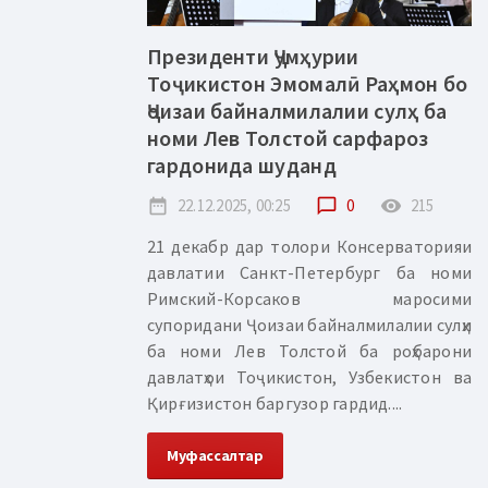
Президенти Ҷумҳурии
Тоҷикистон Эмомалӣ Раҳмон бо
Ҷоизаи байналмилалии сулҳ ба
номи Лев Толстой сарфароз
гардонида шуданд
date_range
22.12.2025, 00:25
chat_bubble_outline
0
remove_red_eye
215
21 декабр дар толори Консерваторияи
давлатии Санкт-Петербург ба номи
Римский-Корсаков маросими
супоридани Ҷоизаи байналмилалии сулҳи
ба номи Лев Толстой ба роҳбарони
давлатҳои Тоҷикистон, Узбекистон ва
Қирғизистон баргузор гардид....
Муфассалтар