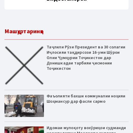
Машҳуртаринҳо
Таҷлили Рӯзи Президент ва 30 солагии
Иҷлосияи тақдирсози 16-уми Шӯрои
Олии Ҷумҳурии Тоҷикистон дар
Донишкадаи тарбияи ҷисмонии
Тоҷикистон
Фаъолияти бахши коммуналии ноҳияи
Шоҳмансур дар фасли сармо
Идомаи мулоқоту вохӯриҳои судманди