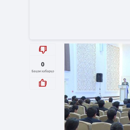
0
Баҳои хабарҳо