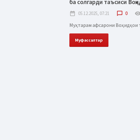
ба солгарди таъсиси Воҳ
date_range
05.12.2025, 07:21
chat_bubble_outline
0
remove_red_
Муҳтарам афсарони Воҳидҳои та
Муфассалтар