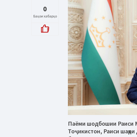
0
Баҳои хабарҳо
Паёми шодбошии Раиси 
Тоҷикистон, Раиси шаҳр