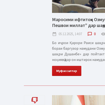
Маросими ифтитоҳи Озмун
Пешвои миллат” дар шаҳ
date_range
05.12.2025, 14:07
chat_bubble_outline
0
remove_red_
Бо иҷрои Қарори Раиси шаҳри
бораи баргузор намудани Озм
шаҳри Душанбе» дар пойтахт 
ноҳиявӣ дар он иштирок намуданд
Муфассалтар