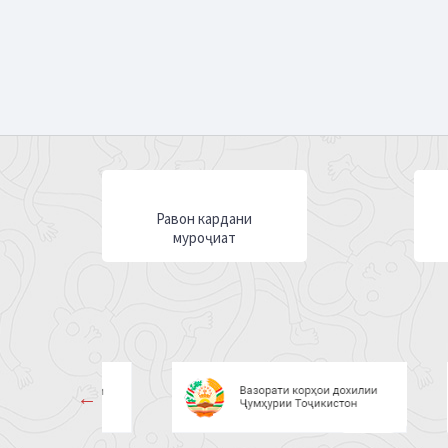
Равон кардани
муроҷиат