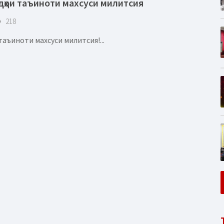
идҳои таъиноти махсуси милитсия
eye
218
ъиноти махсуси милитсия!...