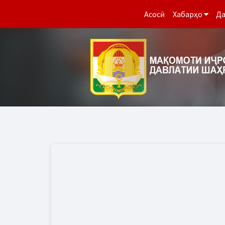
Асосӣ
Хабарҳо
Да