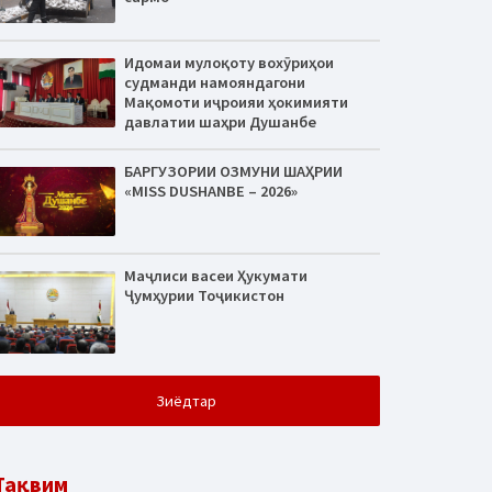
Идомаи мулоқоту вохӯриҳои
судманди намояндагони
Мақомоти иҷроияи ҳокимияти
давлатии шаҳри Душанбе
БАРГУЗОРИИ ОЗМУНИ ШАҲРИИ
«MISS DUSHANBE – 2026»
Маҷлиси васеи Ҳукумати
Ҷумҳурии Тоҷикистон
Зиёдтар
Тақвим