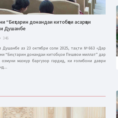
и “Беҳтарин донандаи китобҳои асарҳои
ри Душанбе
eye
346
 Душанбе аз 23 октябри соли 2025, таҳти №663 «Дар
уни “Беҳтарин донандаи китобҳои Пешвои миллат” дар
озмуни мазкур баргузор гардид, ки ғолибони даври
....