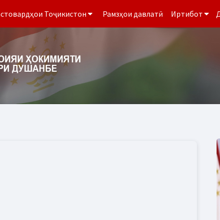
стовардҳои Тоҷикистон
Рамзҳои давлатӣ
Иртибот
Д