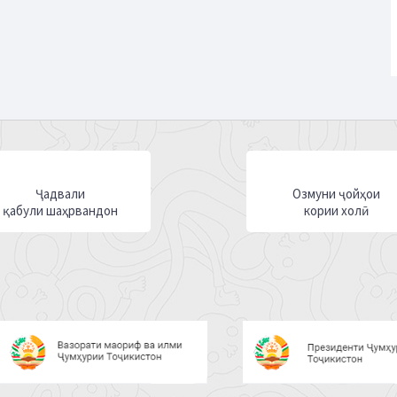
Ҷадвали
Озмуни ҷойҳои
қабули шаҳрвандон
кории холӣ