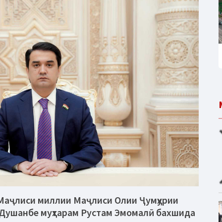
Маҷлиси миллии Маҷлиси Олии Ҷумҳурии
и Душанбе муҳтарам Рустам Эмомалӣ бахшида