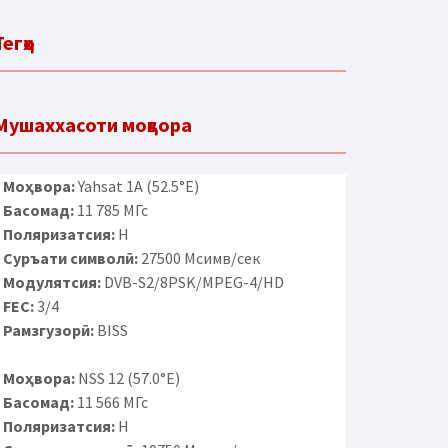
Тегҳо
Мушаххасоти моҳвора
Моҳвора:
Yahsat 1A (52.5°E)
Басомад:
11 785 МГс
Поляризатсия:
H
Суръати символӣ:
27500 Мсимв/сек
Модулятсия:
DVB-S2/8PSK/MPEG-4/HD
FEC:
3/4
Рамзгузорӣ:
BISS
Моҳвора:
NSS 12 (57.0°E)
Басомад:
11 566 МГс
Поляризатсия:
H