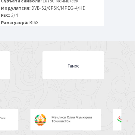
Суръати символӣ:
10750 Мсимв/сек
Модулятсия:
DVB-S2/8PSK/MPEG-4/HD
FEC:
3/4
Рамзгузорӣ:
BISS
Тамос