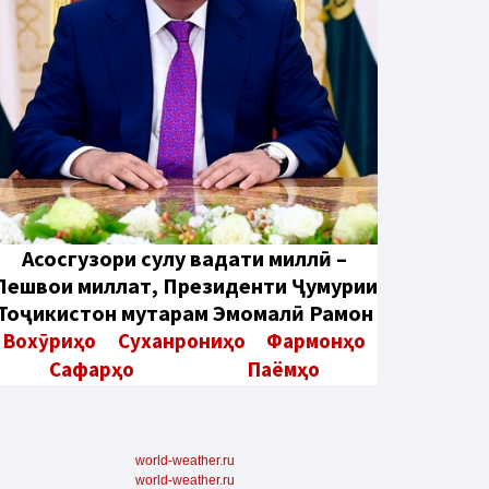
Aсосгузори сулҳу ваҳдати миллӣ –
Пешвои миллат, Президенти Ҷумҳурии
Тоҷикистон муҳтарам Эмомалӣ Раҳмон
Вохӯриҳо
Суханрониҳо
Фармонҳо
Сафарҳо
Паёмҳо
world-weather.ru
world-weather.ru