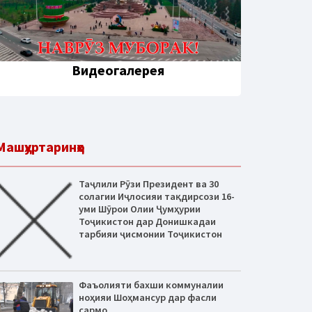
Видеогалерея
Машҳуртаринҳо
Таҷлили Рӯзи Президент ва 30
солагии Иҷлосияи тақдирсози 16-
уми Шӯрои Олии Ҷумҳурии
Тоҷикистон дар Донишкадаи
тарбияи ҷисмонии Тоҷикистон
Фаъолияти бахши коммуналии
ноҳияи Шоҳмансур дар фасли
сармо