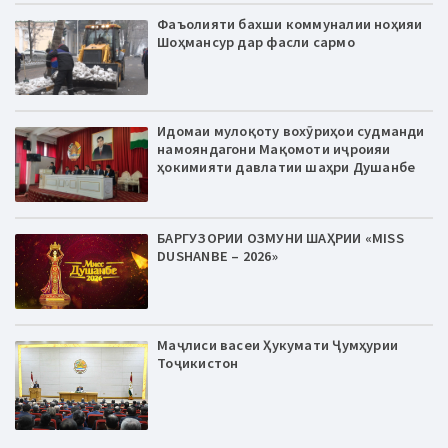
Фаъолияти бахши коммуналии ноҳияи
Шоҳмансур дар фасли сармо
Идомаи мулоқоту вохӯриҳои судманди
намояндагони Мақомоти иҷроияи
ҳокимияти давлатии шаҳри Душанбе
БАРГУЗОРИИ ОЗМУНИ ШАҲРИИ «MISS
DUSHANBE – 2026»
Маҷлиси васеи Ҳукумати Ҷумҳурии
Тоҷикистон