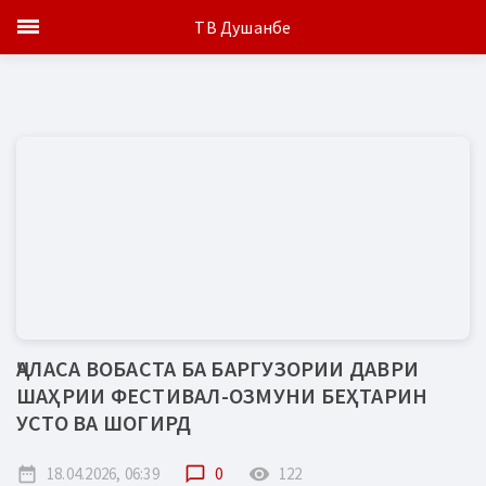
ТВ Душанбе
ҶАЛАСА ВОБАСТА БА БАРГУЗОРИИ ДАВРИ
ШАҲРИИ ФЕСТИВАЛ-ОЗМУНИ БЕҲТАРИН
УСТО ВА ШОГИРД
date_range
18.04.2026, 06:39
chat_bubble_outline
0
remove_red_eye
122