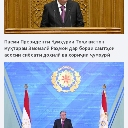
Паёми Президенти Ҷумҳурии Тоҷикистон
муҳтарам Эмомалӣ Раҳмон дар бораи самтҳои
асосии сиёсати дохилӣ ва хориҷии ҷумҳурӣ