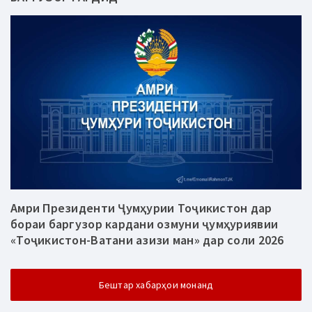
Амри Президенти Ҷумҳурии Тоҷикистон дар
бораи баргузор кардани озмуни ҷумҳуриявии
«Тоҷикистон-Ватани азизи ман» дар соли 2026
Бештар хабарҳои монанд