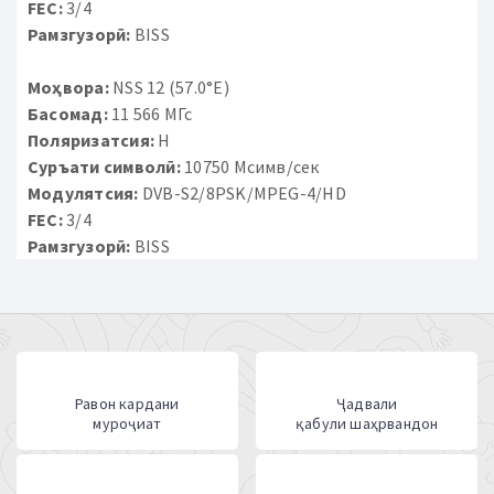
FEC:
3/4
Рамзгузорӣ:
BISS
Моҳвора:
NSS 12 (57.0°E)
Басомад:
11 566 МГс
Поляризатсия:
H
Суръати символӣ:
10750 Мсимв/сек
Модулятсия:
DVB-S2/8PSK/MPEG-4/HD
FEC:
3/4
Рамзгузорӣ:
BISS
Равон кардани
Ҷадвали
муроҷиат
қабули шаҳрвандон