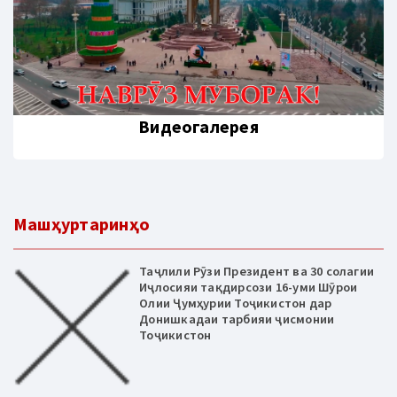
Видеогалерея
Машҳуртаринҳо
Таҷлили Рӯзи Президент ва 30 солагии
Иҷлосияи тақдирсози 16-уми Шӯрои
Олии Ҷумҳурии Тоҷикистон дар
Донишкадаи тарбияи ҷисмонии
Тоҷикистон