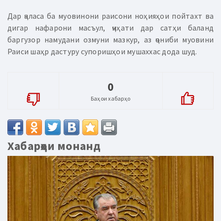
Дар ҷаласа ба муовинони раисони ноҳияҳои пойтахт ва
дигар нафарони масъул, ҷиҳати дар сатҳи баланд
баргузор намудани озмуни мазкур, аз ҷониби муовини
Раиси шаҳр дастуру супоришҳои мушаххас дода шуд.
0
Баҳои хабарҳо
Хабарҳои монанд