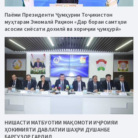
Паёми Президенти Ҷумҳурии Тоҷикистон
муҳтарам Эмомалӣ Раҳмон «Дар бораи самтҳои
асосии сиёсати дохилӣ ва хориҷии ҷумҳурӣ»
НИШАСТИ МАТБУОТИИ МАҚОМОТИ ИҶРОИЯИ
ҲОКИМИЯТИ ДАВЛАТИИ ШАҲРИ ДУШАНБЕ
БАРГУЗОР ГАРДИД