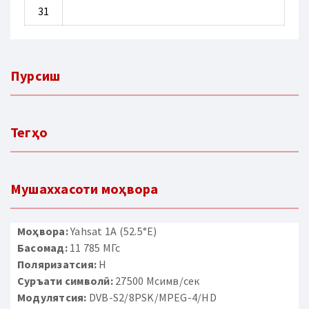
31
Пурсиш
Тегҳо
Мушаххасоти моҳвора
Моҳвора:
Yahsat 1A (52.5°E)
Басомад:
11 785 МГс
Поляризатсия:
H
Суръати символӣ:
27500 Мсимв/сек
Модулятсия:
DVB-S2/8PSK/MPEG-4/HD