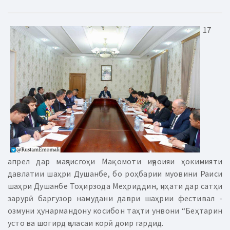
17
апрел дар маҷлисгоҳи Мақомоти иҷроияи ҳокимияти
давлатии шаҳри Душанбе, бо роҳбарии муовини Раиси
шаҳри Душанбе Тоҳирзода Меҳриддин, ҷиҳати дар сатҳи
зарурӣ баргузор намудани даври шаҳрии фестивал -
озмуни ҳунармандону косибон таҳти унвони “Беҳтарин
усто ва шогирд ҷаласаи корӣ доир гардид.