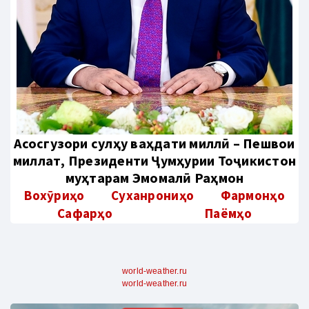
Aсосгузори сулҳу ваҳдати миллӣ – Пешвои
миллат, Президенти Ҷумҳурии Тоҷикистон
муҳтарам Эмомалӣ Раҳмон
Вохӯриҳо
Суханрониҳо
Фармонҳо
Сафарҳо
Паёмҳо
world-weather.ru
world-weather.ru