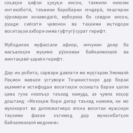
соҳаҳои ҳифзи ҳуқуқи инсон, такмили низоми
интихоботӣ, таъмини баробарии гендерӣ, пешгирии
зӯроварии хонаводагӣ, мубориза бо савдои инсон,
рушди сиёсати ҷавонон ва таҳкими иқтидори
воситаҳои ахбори омма гуфтугӯ сурат гирифт.
Мубодилаи муфассали афкор, инчунин доир ба
масъалаҳои муҳими рӯзномаи байналмилалӣ ва
минтақавӣ ҷараён гирифт.
Дар ин робита, сарвари давлати мо муҳтарам Эмомалӣ
Раҳмон мавқеи устувори Тоҷикистонро дар бораи
аҳамияти истифодаи воситаҳои осоишта барои ҳалли
ҳама гуна низоъҳо таъкид намуда, аз ҷумла изҳор
доштанд: «Мехоҳам бори дигар таъкид намоям, ки мо
музокирот ва дипломатияро ягона воситаи муассири
таҳкими фазои эътимод дар муносибатҳои
байналмилалӣ медонем».