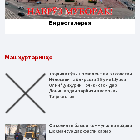
Видеогалерея
Машҳуртаринҳо
Таҷлили Рӯзи Президент ва 30 солагии
Иҷлосияи тақдирсози 16-уми Шӯрои
Олии Ҷумҳурии Тоҷикистон дар
Донишкадаи тарбияи ҷисмонии
Тоҷикистон
Фаъолияти бахши коммуналии ноҳияи
Шоҳмансур дар фасли сармо