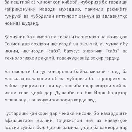
ба пешгирӣ аз ҷиноятҳои киберӣ, мубориза бо гардиши
ғайриқонунии маводи мухаддир, такмили расмиёти
гумрукӣ ва мубодилаи иттилоот ҳамчун аз авлавиятҳо
номида шуданд.
Ҳамчунин ба шумора ва сифати барномаҳо ва лоиҳаҳои
Созмон дар соҳаҳои иқтисодӣ ва экологӣ, аз ҷумла обу
иқлим, иқтисоди “сабз”, бахусус энергияи “сабз” ва
технологияҳои рақамӣ, таваҷҷуҳи зиёд зоҳир гардид.
Ба омодагӣ ба ду конфронси байналмилалӣ - оид ба
масъалаҳои ҷаҳонии об ва мубориза бо терроризм ва
маблағгузории он - ки мутаносибан дар моҳҳои май ва
июни соли ҷорӣ дар Душанбе ва Ню Йорк баргузор
мешаванд, таваҷҷуҳи хос зоҳир карда шуд.
Густариши ҳамкорӣ дар ченаки инсонӣ бо назардошти
афзалиятҳои миллии Тоҷикистон низ аз мавзӯъҳои
асосии суҳбат буд. Дар ин замина, доир ба ҳамкорӣ дар