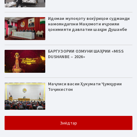
Идомаи мулоқоту вохӯриҳои судманди
намояндагони Мақомоти иҷроияи
ҳокимияти давлатии шаҳри Душанбе
БАРГУЗОРИИ ОЗМУНИ ШАҲРИИ «MISS
DUSHANBE – 2026»
Маҷлиси васеи Ҳукумати Ҷумҳурии
Тоҷикистон
Зиёдтар