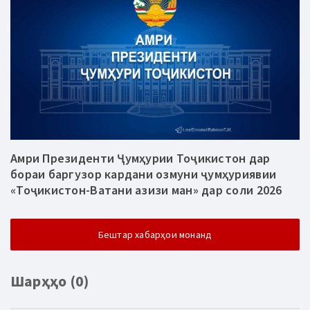
Амри Президенти Ҷумҳурии Тоҷикистон дар
бораи баргузор кардани озмуни ҷумҳуриявии
«Тоҷикистон-Ватани азизи ман» дар соли 2026
Бештар хабарҳои монанд
Шарҳҳо (0)