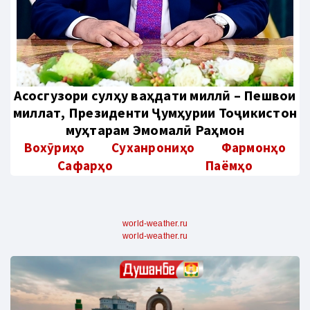
Aсосгузори сулҳу ваҳдати миллӣ – Пешвои
миллат, Президенти Ҷумҳурии Тоҷикистон
муҳтарам Эмомалӣ Раҳмон
Вохӯриҳо
Суханрониҳо
Фармонҳо
Сафарҳо
Паёмҳо
world-weather.ru
world-weather.ru