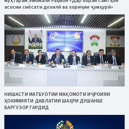
муҳтарам Эмомалӣ Раҳмон «Дар бораи самтҳои
асосии сиёсати дохилӣ ва хориҷии ҷумҳурӣ»
НИШАСТИ МАТБУОТИИ МАҚОМОТИ ИҶРОИЯИ
ҲОКИМИЯТИ ДАВЛАТИИ ШАҲРИ ДУШАНБЕ
БАРГУЗОР ГАРДИД