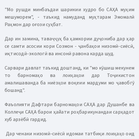
"Мо рушди минбаъдаи шарикии худро бо САҲА муҳим
мешуморем", - таъкид намуданд муҳтарам Эмомалӣ
Раҳмон дар оғози суҳбат.
Дар ин замина, таваҷҷуҳ ба ҳамкории дуҷониба дар ҳар
се самти асосии кори Созмон - ҷанбаҳои низомӣ-сиёсӣ,
иқтисодӣ-экологӣ ва инсонӣ равона карда шуд.
Сарвари давлат таъкид доштанд, ки "мо кӯшиш мекунем
то барномаҳо ва лоиҳаҳои дар Тоҷикистон
амалишаванда ба ниёзҳои воқеии мардуми мо ҷавобгӯ
бошанд".
Фаъолияти Дафтари барномаҳои САҲА дар Душанбе ва
Коллеҷи САҲА барои ҳайати роҳбарикунандаи сарҳадот
хуб арзёбӣ гардид.
Дар ченаки низомӣ-сиёсӣ идомаи татбиқи лоиҳаҳо оид