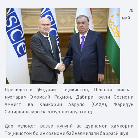
20
май
Президенти Ҷумҳурии Тоҷикистон, Пешвои миллат
муҳтарам Эмомалӣ Раҳмон, Дабири кулли Созмони
Амният ва Ҳамкории Аврупо (САҲА), Фаридун
Синирлиоғлуро ба ҳузур пазируфтанд.
Дар мулоқот вазъи кунунӣ ва дурнамои ҳамкории
Тоҷикистон бо ин созмони байналмилалӣ баррасӣ шуд.