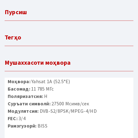
Пурсиш
Тегҳо
Мушаххасоти моҳвора
Моҳвора:
Yahsat 1A (52.5°E)
Басомад:
11 785 МГс
Поляризатсия:
H
Суръати символӣ:
27500 Мсимв/сек
Модулятсия:
DVB-S2/8PSK/MPEG-4/HD
FEC:
3/4
Рамзгузорӣ:
BISS