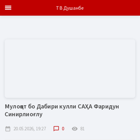
ТВ Душанбе
Мулоқот бо Дабири кулли САҲА Фаридун
Синирлиоғлу
date_range
20.05.2026, 19:27
chat_bubble_outline
0
remove_red_eye
81