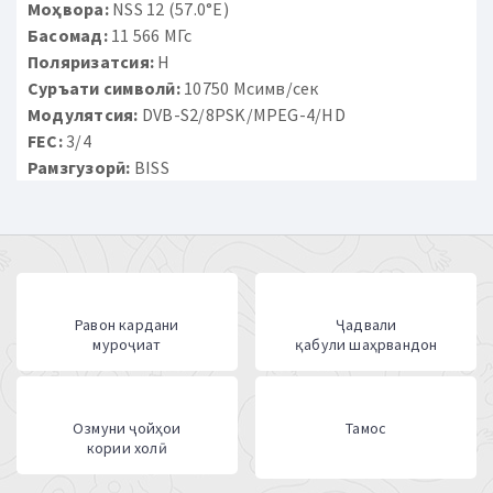
Моҳвора:
NSS 12 (57.0°E)
Басомад:
11 566 МГс
Поляризатсия:
H
Суръати символӣ:
10750 Мсимв/сек
Модулятсия:
DVB-S2/8PSK/MPEG-4/HD
FEC:
3/4
Рамзгузорӣ:
BISS
Равон кардани
Ҷадвали
муроҷиат
қабули шаҳрвандон
Озмуни ҷойҳои
Тамос
кории холӣ