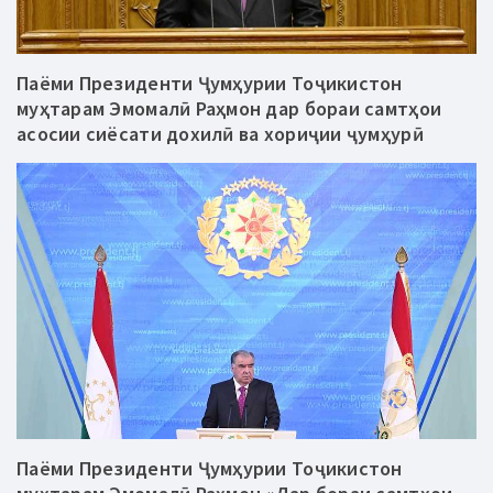
Паёми Президенти Ҷумҳурии Тоҷикистон
муҳтарам Эмомалӣ Раҳмон дар бораи самтҳои
асосии сиёсати дохилӣ ва хориҷии ҷумҳурӣ
Паёми Президенти Ҷумҳурии Тоҷикистон