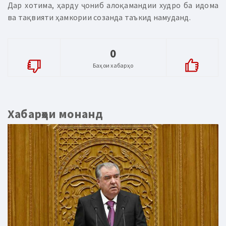
Дар хотима, ҳарду ҷониб алоқамандии худро ба идома
ва тақвияти ҳамкории созанда таъкид намуданд.
0
Баҳои хабарҳо
Хабарҳои монанд