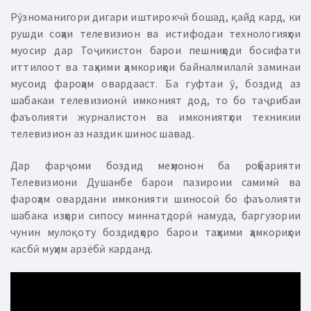
Рӯзноманигори дигари иштирокчӣ бошад, қайд кард, ки
рушди соҳаи телевизион ва истифодаи технологияҳои
муосир дар Тоҷикистон барои пешниҳоди босифати
иттилоот ва таҳкими ҳамкориҳои байналмилалӣ заминаи
мусоид фароҳам овардааст. Ба гуфтаи ӯ, боздид аз
шабакаи телевизионӣ имконият дод, то бо таҷрибаи
фаъолияти журналистон ва имкониятҳои техникии
телевизион аз наздик шинос шавад.
Дар фарҷоми боздид меҳмонон ба роҳбарияти
Телевизиони Душанбе барои пазироии самимӣ ва
фароҳам овардани имконияти шиносоӣ бо фаъолияти
шабака изҳори сипосу миннатдорӣ намуда, баргузории
чунин мулоқоту боздидҳоро барои таҳкими ҳамкориҳои
касбӣ муҳим арзёбӣ карданд.