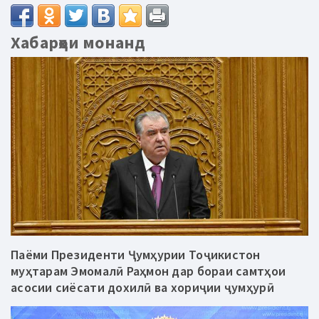
Хабарҳои монанд
Паёми Президенти Ҷумҳурии Тоҷикистон
муҳтарам Эмомалӣ Раҳмон дар бораи самтҳои
асосии сиёсати дохилӣ ва хориҷии ҷумҳурӣ