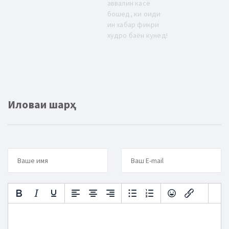
аввалин касе
бошед, ки оиди
ин хабар фикри
худро баён кунед!
Иловаи шарҳ