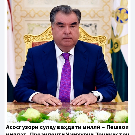
Aсосгузори сулҳу ваҳдати миллӣ – Пешвои
миллат, Президенти Ҷумҳурии Тоҷикистон