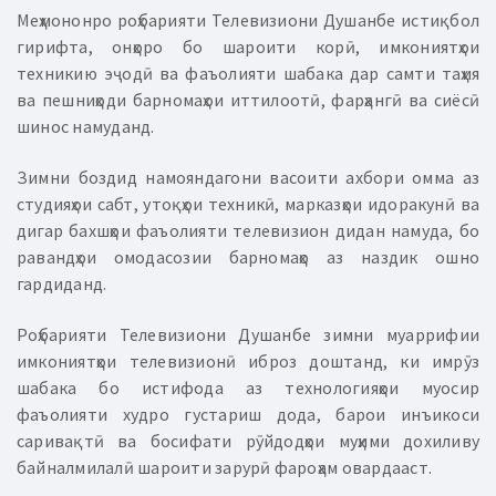
Меҳмононро роҳбарияти Телевизиони Душанбе истиқбол
гирифта, онҳоро бо шароити корӣ, имкониятҳои
техникию эҷодӣ ва фаъолияти шабака дар самти таҳия
ва пешниҳоди барномаҳои иттилоотӣ, фарҳангӣ ва сиёсӣ
шинос намуданд.
Зимни боздид намояндагони васоити ахбори омма аз
студияҳои сабт, утоқҳои техникӣ, марказҳои идоракунӣ ва
дигар бахшҳои фаъолияти телевизион дидан намуда, бо
равандҳои омодасозии барномаҳо аз наздик ошно
гардиданд.
Роҳбарияти Телевизиони Душанбе зимни муаррифии
имкониятҳои телевизионӣ иброз доштанд, ки имрӯз
шабака бо истифода аз технологияҳои муосир
фаъолияти худро густариш дода, барои инъикоси
саривақтӣ ва босифати рӯйдодҳои муҳими дохиливу
байналмилалӣ шароити зарурӣ фароҳам овардааст.