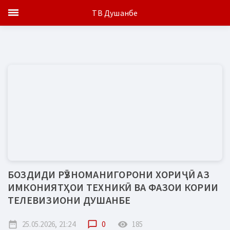
ТВ Душанбе
БОЗДИДИ РӮЗНОМАНИГОРОНИ ХОРИҶӢ АЗ
ИМКОНИЯТҲОИ ТЕХНИКӢ ВА ФАЗОИ КОРИИ
ТЕЛЕВИЗИОНИ ДУШАНБЕ
date_range
25.05.2026, 21:24
chat_bubble_outline
0
remove_red_eye
185