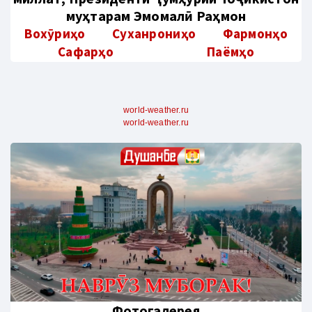
муҳтарам Эмомалӣ Раҳмон
Вохӯриҳо
Суханрониҳо
Фармонҳо
Сафарҳо
Паёмҳо
world-weather.ru
world-weather.ru
Фотогалерея