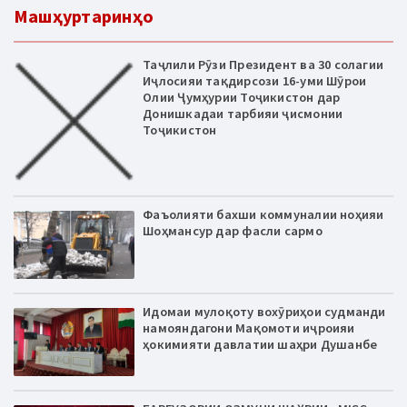
Машҳуртаринҳо
Таҷлили Рӯзи Президент ва 30 солагии
Иҷлосияи тақдирсози 16-уми Шӯрои
Олии Ҷумҳурии Тоҷикистон дар
Донишкадаи тарбияи ҷисмонии
Тоҷикистон
Фаъолияти бахши коммуналии ноҳияи
Шоҳмансур дар фасли сармо
Идомаи мулоқоту вохӯриҳои судманди
намояндагони Мақомоти иҷроияи
ҳокимияти давлатии шаҳри Душанбе