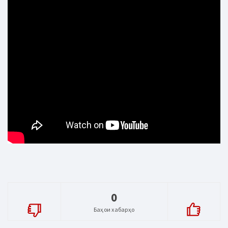
0
Баҳои хабарҳо