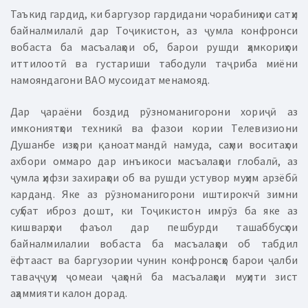
Таъкид гардид, ки баргузор гардидани чорабиниҳои сатҳи
байналмилалӣ дар Тоҷикистон, аз ҷумла конфронси
вобаста ба масъалаҳои об, барои рушди ҳамкориҳои
иттилоотӣ ва густариши табодули таҷриба миёни
намояндагони ВАО мусоидат менамояд.
Дар ҷараёни боздид рӯзноманигорони хориҷӣ аз
имкониятҳои техникӣ ва фазои кории Телевизиони
Душанбе изҳори қаноатмандӣ намуда, саҳми воситаҳои
ахбори оммаро дар инъикоси масъалаҳои глобалӣ, аз
ҷумла ҳифзи захираҳои об ва рушди устувор муҳим арзёбӣ
карданд. Яке аз рӯзноманигорони иштирокчӣ зимни
суҳбат иброз дошт, ки Тоҷикистон имрӯз ба яке аз
кишварҳои фаъол дар пешбурди ташаббусҳои
байналмилалии вобаста ба масъалаҳои об табдил
ёфтааст ва баргузории чунин конфронсҳо барои ҷалби
таваҷҷуҳи ҷомеаи ҷаҳонӣ ба масъалаҳои муҳити зист
аҳаммияти калон дорад.