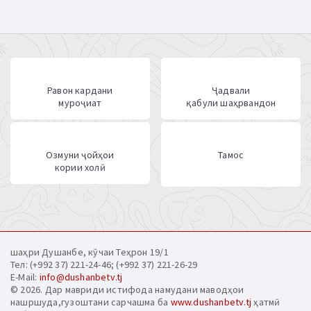
Равон кардани
Ҷадвали
муроҷиат
қабули шаҳрвандон
Озмуни ҷойҳои
Тамос
кории холӣ
шаҳри Душанбе, кӯчаи Теҳрон 19/1
Тел: (+992 37) 221-24-46; (+992 37) 221-26-29
E-Mail:
info@dushanbetv.tj
© 2026. Дар мавриди истифода намудани маводҳои
нашршуда,гузоштани сарчашма ба
www.dushanbetv.tj
ҳатмӣ