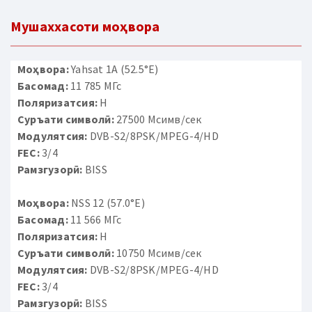
Мушаххасоти моҳвора
Моҳвора:
Yahsat 1A (52.5°E)
Басомад:
11 785 МГс
Поляризатсия:
H
Суръати символӣ:
27500 Мсимв/сек
Модулятсия:
DVB-S2/8PSK/MPEG-4/HD
FEC:
3/4
Рамзгузорӣ:
BISS
Моҳвора:
NSS 12 (57.0°E)
Басомад:
11 566 МГс
Поляризатсия:
H
Суръати символӣ:
10750 Мсимв/сек
Модулятсия:
DVB-S2/8PSK/MPEG-4/HD
FEC:
3/4
Рамзгузорӣ:
BISS