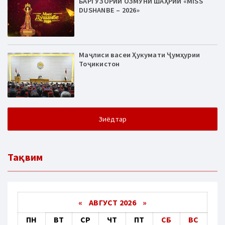
БАРГУЗОРИИ ОЗМУНИ ШАҲРИИ «MISS
DUSHANBE – 2026»
Маҷлиси васеи Ҳукумати Ҷумҳурии
Тоҷикистон
Зиёдтар
Тақвим
«
АВГУСТ 2026 »
ПН
ВТ
СР
ЧТ
ПТ
СБ
ВС