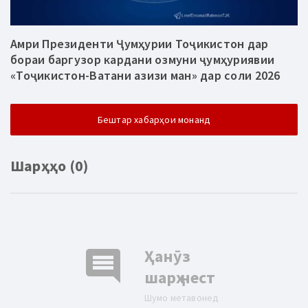
Амри Президенти Ҷумҳурии Тоҷикистон дар
бораи баргузор кардани озмуни ҷумҳуриявии
«Тоҷикистон-Ватани азизи ман» дар соли 2026
Бештар хабарҳои монанд
Шарҳҳо (0)
comment
Ҳанӯз
шарҳ нест
Шумо метавонед