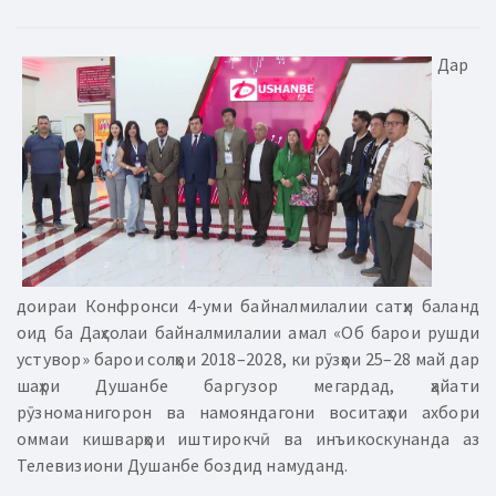
Дар
доираи Конфронси 4-уми байналмилалии сатҳи баланд
оид ба Даҳсолаи байналмилалии амал «Об барои рушди
устувор» барои солҳои 2018–2028, ки рӯзҳои 25–28 май дар
шаҳри Душанбе баргузор мегардад, ҳайати
рӯзноманигорон ва намояндагони воситаҳои ахбори
оммаи кишварҳои иштирокчӣ ва инъикоскунанда аз
Телевизиони Душанбе боздид намуданд.