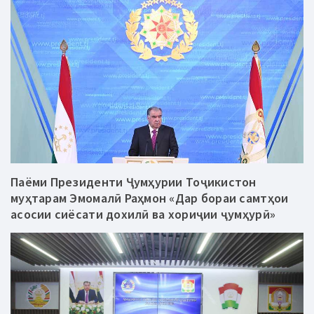
Паёми Президенти Ҷумҳурии Тоҷикистон
муҳтарам Эмомалӣ Раҳмон «Дар бораи самтҳои
асосии сиёсати дохилӣ ва хориҷии ҷумҳурӣ»