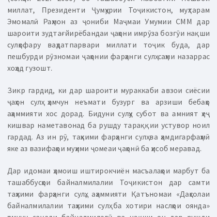
миллат, Президенти Ҷумҳурии Тоҷикистон, муҳтарам
Эмомалӣ Раҳмон аз ҷониби Маҷмаи Умумии СММ дар
шароити зудтағйирёбандаи ҷаҳони имрӯза бозгӯи нақши
сулҳофару ваҳдатпарвари миллати тоҷик буда, дар
пешбурди рӯзномаи ҷаҳонии фарҳанги сулҳ саҳми назаррас
хоҳад гузошт.
Зикр гардид, ки дар шароити мураккаби авзои сиёсии
ҷаҳон сулҳ ҳамчун неъмати бузург ва арзиши бебаҳо
аҳаммияти хос дорад. Бидуни сулҳу субот ва амният ҳеҷ
кишвар наметавонад ба рушду тараққии устувор ноил
гардад. Аз ин рӯ, таҳкими фарҳанги сулҳ ва ҳамдигарфаҳмӣ
яке аз вазифаҳои муҳими ҷомеаи ҷаҳонӣ ба ҳисоб меравад.
Дар идомаи ҳамоиш иштирокчиён масъалаҳои марбут ба
ташаббусҳои байналмилалии Тоҷикистон дар самти
таҳкими фарҳанги сулҳ, аҳаммияти Қатъномаи «Даҳсолаи
байналмилалии таҳкими сулҳ ба хотири наслҳои оянда»