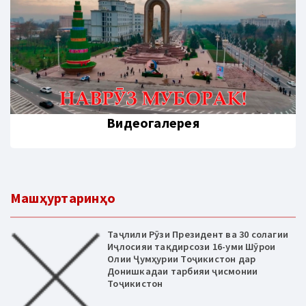
Видеогалерея
Машҳуртаринҳо
Таҷлили Рӯзи Президент ва 30 солагии
Иҷлосияи тақдирсози 16-уми Шӯрои
Олии Ҷумҳурии Тоҷикистон дар
Донишкадаи тарбияи ҷисмонии
Тоҷикистон