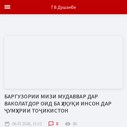
ТВ Душанбе
БАРГУЗОРИИ МИЗИ МУДАВВАР ДАР
ВАКОЛАТДОР ОИД БА ҲУҚУҚИ ИНСОН ДАР
ҶУМҲУРИИ ТОҶИКИСТОН
date_range
06.07.2026, 15:32
chat_bubble_outline
0
remove_red_eye
80