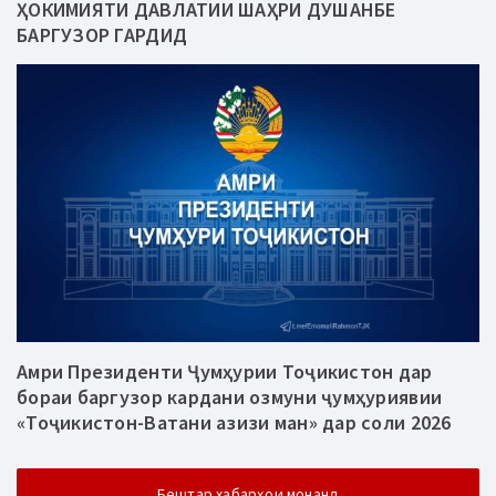
ҲОКИМИЯТИ ДАВЛАТИИ ШАҲРИ ДУШАНБЕ
БАРГУЗОР ГАРДИД
Амри Президенти Ҷумҳурии Тоҷикистон дар
бораи баргузор кардани озмуни ҷумҳуриявии
«Тоҷикистон-Ватани азизи ман» дар соли 2026
Бештар хабарҳои монанд