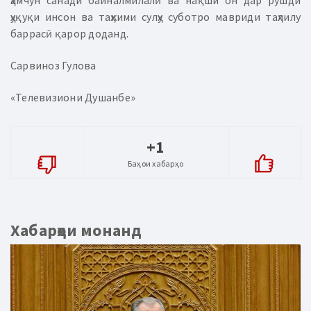
ҳамчун санади байналмилалӣ ва нақши он дар рушди
ҳуқуқи инсон ва таҳкими сулҳу суботро мавриди таҳлилу
баррасӣ қарор доданд.
Сарвиноз Гулова
«Телевизиони Душанбе»
+1
Баҳои хабарҳо
Хабарҳои монанд