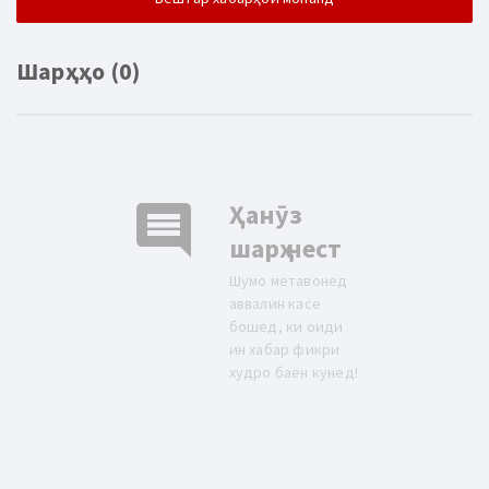
Шарҳҳо (0)
comment
Ҳанӯз
шарҳ нест
Шумо метавонед
аввалин касе
бошед, ки оиди
ин хабар фикри
худро баён кунед!