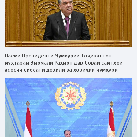
Паёми Президенти Ҷумҳурии Тоҷикистон
муҳтарам Эмомалӣ Раҳмон дар бораи самтҳои
асосии сиёсати дохилӣ ва хориҷии ҷумҳурӣ