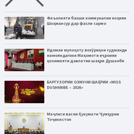
Фаъолияти бахши коммуналии ноҳияи
Шоҳмансур дар фасли сармо
Идомаи мулоқоту вохӯриҳои судманди
намояндагони Мақомоти иҷроияи
ҳокимияти давлатии шаҳри Душанбе
БАРГУЗОРИИ ОЗМУНИ ШАҲРИИ «MISS
DUSHANBE – 2026»
Маҷлиси васеи Ҳукумати Ҷумҳурии
Тоҷикистон