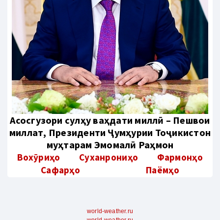
Aсосгузори сулҳу ваҳдати миллӣ – Пешвои
миллат, Президенти Ҷумҳурии Тоҷикистон
муҳтарам Эмомалӣ Раҳмон
Вохӯриҳо
Суханрониҳо
Фармонҳо
Сафарҳо
Паёмҳо
world-weather.ru
world-weather.ru