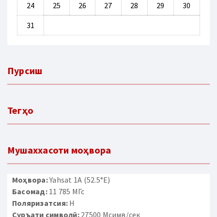
24
25
26
27
28
29
30
31
Пурсиш
Тегҳо
Мушаххасоти моҳвора
Моҳвора:
Yahsat 1A (52.5°E)
Басомад:
11 785 МГс
Поляризатсия:
H
Суръати символӣ:
27500 Мсимв/сек