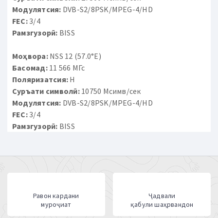
Модулятсия:
DVB-S2/8PSK/MPEG-4/HD
FEC:
3/4
Рамзгузорӣ:
BISS
Моҳвора:
NSS 12 (57.0°E)
Басомад:
11 566 МГс
Поляризатсия:
H
Суръати символӣ:
10750 Мсимв/сек
Модулятсия:
DVB-S2/8PSK/MPEG-4/HD
FEC:
3/4
Рамзгузорӣ:
BISS
Равон кардани
Ҷадвали
муроҷиат
қабули шаҳрвандон