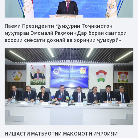
Паёми Президенти Ҷумҳурии Тоҷикистон
муҳтарам Эмомалӣ Раҳмон «Дар бораи самтҳои
асосии сиёсати дохилӣ ва хориҷии ҷумҳурӣ»
НИШАСТИ МАТБУОТИИ МАҚОМОТИ ИҶРОИЯИ