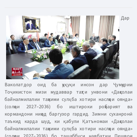
Дар
Ваколатдор оид ба ҳуқуқи инсон дар Ҷумҳурии
Тоҷикистон мизи мудаввар таҳти унвони «Даҳсолаи
байналмилалии таҳкими сулҳ ба хотири наслҳои оянда»
(солҳои 2027–2036) бо иштироки роҳбарият ва
кормандони ниҳод баргузор гардид. Зимни суханронӣ
таъкид карда шуд, ки қабули Қатъномаи «Даҳсолаи
байналмилалии таҳкими сулҳ ба хотири наслҳои оянда»
(солҳои 2027–2036) бо ташаббуси навбатии Пешвои