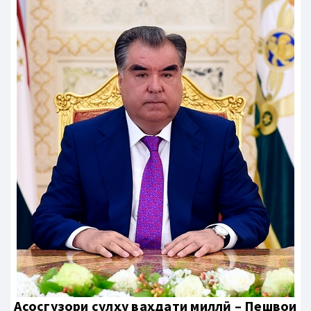
Aсосгузори сулҳу ваҳдати миллӣ – Пешвои