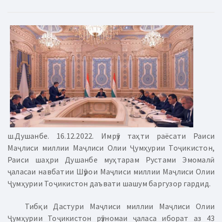
ш.Душанбе. 16.12.2022. Имрӯз таҳти раёсати Раиси
Маҷлиси миллии Маҷлиси Олии Ҷумҳурии Тоҷикистон,
Раиси шаҳри Душанбе муҳтарам Рустами Эмомалӣ
ҷаласаи навбатии Шӯрои Маҷлиси миллии Маҷлиси Олии
Ҷумҳурии Тоҷикистон даъвати шашум баргузор гардид.
Тибқи Дастури Маҷлиси миллии Маҷлиси Олии
Ҷумҳурии Тоҷикистон рӯзномаи ҷаласа иборат аз 43