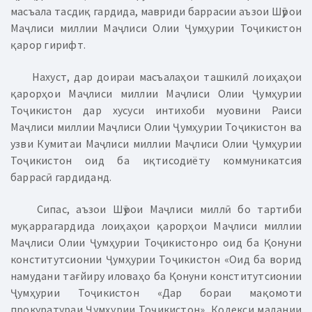
масъала тасдиқ гардида, мавриди баррасии аъзои Шӯрои
Маҷлиси миллии Маҷлиси Олии Ҷумҳурии Тоҷикистон
қарор гирифт.
Нахуст, дар доираи масъалаҳои ташкилӣ лоиҳаҳои
қарорҳои Маҷлиси миллии Маҷлиси Олии Ҷумҳурии
Тоҷикистон дар хусуси интихоби муовини Раиси
Маҷлиси миллии Маҷлиси Олии Ҷумҳурии Тоҷикистон ва
узви Кумитаи Маҷлиси миллии Маҷлиси Олии Ҷумҳурии
Тоҷикистон оид ба иқтисодиёту коммуникатсия
баррасӣ гардиданд.
Сипас, аъзои Шӯрои Маҷлиси миллӣ бо тартиби
муқаррагардида лоиҳаҳои қарорҳои Маҷлиси миллии
Маҷлиси Олии Ҷумҳурии Тоҷикистонро оид ба Қонуни
конститутсионии Ҷумҳурии Тоҷикистон «Оид ба ворид
намудани тағйиру иловаҳо ба Қонуни конститутсионии
Ҷумҳурии Тоҷикистон «Дар бораи мақомоти
прокуратураи Ҷумҳурии Тоҷикистон», Кодекси мадании