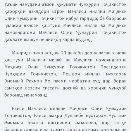
таъин намудани аъзои Ҳукумати Ҷумҳурии Тоҷикистон
қарорҳои дахлдори Шӯрои Маҷлиси миллии Маҷлиси
Олии Ҷумҳурии Тоҷикистон қабул гардида, ба баррасии
ҷаласаи якҷояи ҳаштуми Маҷлиси миллӣ ва Маҷлиси
намо­ян­дагони Маҷлиси Олии Ҷумҳурии Тоҷикистон
даъвати шашум пешниҳод карда шуданд.
Мавриди зикр аст, ки 23 декабр дар ҷаласаи якҷояи
ҳаштуми Маҷлиси миллӣ ва Маҷлиси намояндагони
Маҷлиси Олии Ҷумҳурии Тоҷикистон Президенти
Ҷумҳурии Тоҷикистон, Пешвои миллат муҳтарам
Эмомалӣ Раҳмон бо паёми навбатии худ дар бораи
самтҳои асосии сиёсати дохилӣ ва хориҷии ҷумҳурӣ
баромад менамоянд.
Раиси Маҷлиси миллии Маҷлиси Олии Ҷумҳурии
Тоҷикистон, Раиси шаҳри Душанбе муҳтарам Рустами
Эмомалӣ ҷиҳати иштироки фаъолона, дар сатҳи
баланди ташкилӣ ва пурмуҳтаво доир намудани ҷаласаи