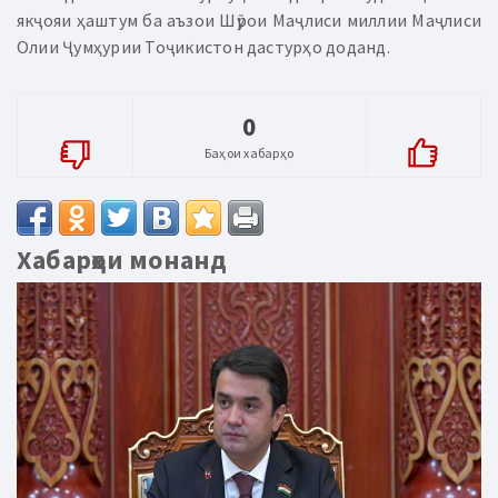
якҷояи ҳаштум ба аъзои Шӯрои Маҷлиси миллии Маҷлиси
Олии Ҷумҳурии Тоҷикистон дастурҳо доданд.
0
Баҳои хабарҳо
Хабарҳои монанд