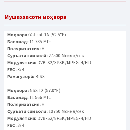
Мушаххасоти моҳвора
Моҳвора:
Yahsat 1A (52.5°E)
Басомад:
11 785 МГс
Поляризатсия:
H
Суръати символӣ:
27500 Мсимв/сек
Модулятсия:
DVB-S2/8PSK/MPEG-4/HD
FEC:
3/4
Рамзгузорӣ:
BISS
Моҳвора:
NSS 12 (57.0°E)
Басомад:
11 566 МГс
Поляризатсия:
H
Суръати символӣ:
10750 Мсимв/сек
Модулятсия:
DVB-S2/8PSK/MPEG-4/HD
FEC:
3/4