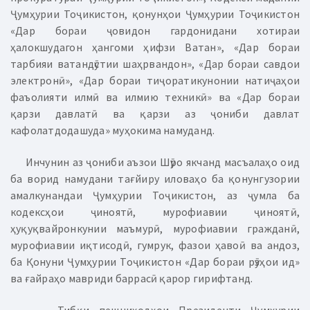
Ҷумҳурии Тоҷикистон, қонунҳои Ҷумҳурии Тоҷикистон
«Дар бораи ҷовидон гардонидани хотираи
ҳалокшудагон ҳангоми ҳифзи Ватан», «Дар бораи
тарбияи ватандӯстии шаҳрвандон», «Дар бораи савдои
электронӣ», «Дар бораи тиҷоратикунонии натиҷаҳои
фаъолияти илмӣ ва илмию техникӣ» ва «Дар бораи
қарзи давлатӣ ва қарзи аз ҷониби давлат
кафолатдодашуда» муҳокима намуданд.
Инчунин аз ҷониби аъзои Шӯро якчанд масъалаҳо оид
ба ворид намудани тағйиру иловаҳо ба қонунгузории
амалкунандаи Ҷумҳурии Тоҷикистон, аз ҷумла ба
кодексҳои ҷиноятӣ, мурофиавии ҷиноятӣ,
ҳуқуқвайронкунии маъмурӣ, мурофиавии гражданӣ,
мурофиавии иқтисодӣ, гумрук, фазои ҳавоӣ ва андоз,
ба Қонуни Ҷумҳурии Тоҷикистон «Дар бораи рӯзҳои ид»
ва ғайраҳо мавриди баррасӣ қарор гирифтанд.