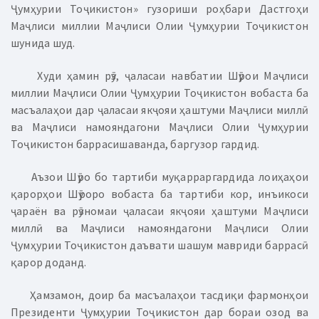
Ҷумҳурии Тоҷикистон» гузориши роҳбари Дастгоҳи
Маҷлиси миллии Маҷлиси Олии Ҷумҳурии Тоҷикистон
шунида шуд.
Худи ҳамин рӯз, ҷаласаи навбатии Шӯрои Маҷлиси
миллии Маҷлиси Олии Ҷумҳурии Тоҷикистон вобаста ба
масъалаҳои дар ҷаласаи якҷояи ҳаштуми Маҷлиси миллӣ
ва Маҷлиси намояндагони Маҷлиси Олии Ҷумҳурии
Тоҷикистон баррасишаванда, баргузор гардид.
Аъзои Шӯро бо тартиби муқарраргардида лоиҳаҳои
қарорҳои Шӯроро вобаста ба тартиби кор, инъикоси
ҷараён ва рӯзномаи ҷаласаи якҷояи ҳаштуми Маҷлиси
миллӣ ва Маҷлиси намо­ян­дагони Маҷлиси Олии
Ҷумҳурии Тоҷикистон даъвати шашум мавриди баррасӣ
қарор доданд.
Ҳамзамон, доир ба масъалаҳои тасдиқи фармонҳои
Президенти Ҷумҳурии Тоҷикистон дар бораи озод ва