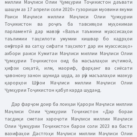
миллии Маҷлиси Олии Ҷумҳурии Тоҷикистон даъвати
шашум аз 17 апрели соли 2020» гузориши муовини якуми
Раиси Маҷлиси миллии Маҷлиси Олии Ҷумҳурии
Тоҷикистон ва роҷеъ ба тавсияҳои муҳокимаи
парламентӣ дар мавзӯи «Вазъи таъмини муассисаҳои
таълимии таҳсилоти умумии кишвар бо кадрҳои
омӯзгорӣ ва сатҳу сифати таҳсилот дар ин муассисаҳо»
ахбори раиси Кумитаи Маҷлиси мил­лии Маҷлиси Олии
Ҷумҳурии Тоҷикистон оид ба мас­ъала­ҳои иҷтимоӣ,
ҳифзи сиҳатӣ, илм, мао­риф, фарҳанг ва сиёсати
ҷавонону занон шунида шуда, аз рӯи масъалаҳои мазкур
қарорҳои Шӯрои Маҷлиси миллии Маҷлиси Олии
Ҷумҳурии Тоҷикистон қабул карда шуданд.
Дар фарҷом доир ба лоиҳаи Қарори Маҷлиси миллии
Маҷлиси Олии Ҷумҳурии Тоҷикистон «Дар бораи
тасдиқи сме­таи хароҷоти Маҷлиси миллии Маҷлиси
Олии Ҷумҳурии Тоҷи­кис­тон барои соли 2023 ва басти
вазифаҳои Дастгоҳи Маҷлиси миллии Маҷлиси Олии