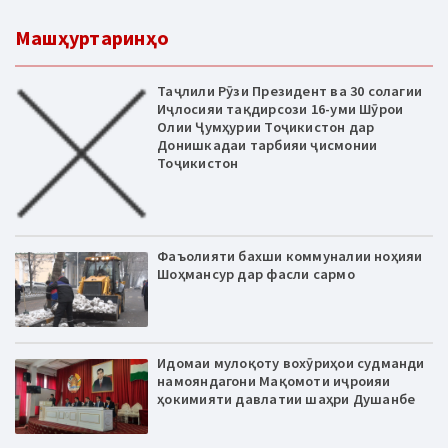
Машҳуртаринҳо
Таҷлили Рӯзи Президент ва 30 солагии
Иҷлосияи тақдирсози 16-уми Шӯрои
Олии Ҷумҳурии Тоҷикистон дар
Донишкадаи тарбияи ҷисмонии
Тоҷикистон
Фаъолияти бахши коммуналии ноҳияи
Шоҳмансур дар фасли сармо
Идомаи мулоқоту вохӯриҳои судманди
намояндагони Мақомоти иҷроияи
ҳокимияти давлатии шаҳри Душанбе