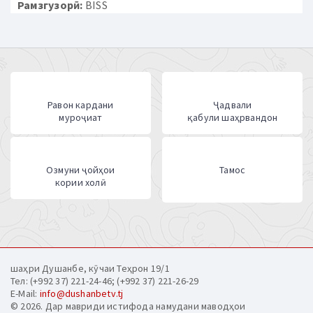
Рамзгузорӣ:
BISS
Равон кардани
Ҷадвали
муроҷиат
қабули шаҳрвандон
Озмуни ҷойҳои
Тамос
кории холӣ
шаҳри Душанбе, кӯчаи Теҳрон 19/1
Тел: (+992 37) 221-24-46; (+992 37) 221-26-29
E-Mail:
info@dushanbetv.tj
© 2026. Дар мавриди истифода намудани маводҳои