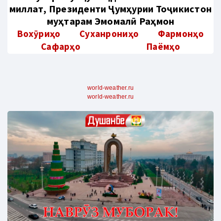
миллат, Президенти Ҷумҳурии Тоҷикистон
муҳтарам Эмомалӣ Раҳмон
Вохӯриҳо
Суханрониҳо
Фармонҳо
Сафарҳо
Паёмҳо
world-weather.ru
world-weather.ru