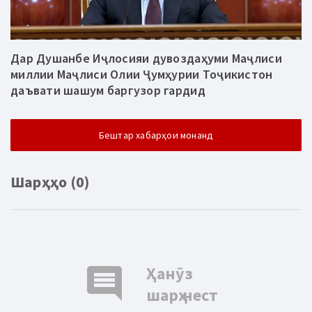
Дар Душанбе Иҷлосияи дувоздаҳуми Маҷлиси
миллии Маҷлиси Олии Ҷумҳурии Тоҷикистон
даъвати шашум баргузор гардид
Бештар хабарҳои монанд
Шарҳҳо (0)
comment
Ҳанӯз
шарҳ нест