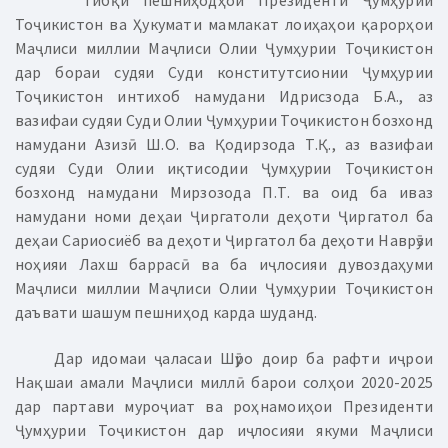
Тибқи пешниҳодҳои Президенти Ҷумҳурии
Тоҷикистон ва Ҳукумати мамлакат лоиҳаҳои қарорҳои
Маҷлиси миллии Маҷлиси Олии Ҷумҳурии Тоҷикистон
дар бораи судяи Суди конститутсионии Ҷумҳурии
Тоҷикистон интихоб намудани Идрисзода Б.А., аз
вазифаи судяи Суди Олии Ҷумҳурии Тоҷикистон бозхонд
намудани Азизӣ Ш.О. ва Қодирзода Т.Қ., аз вазифаи
судяи Суди Олии иқтисодии Ҷумҳурии Тоҷикистон
бозхонд намудани Мирзозода П.Т. ва оид ба иваз
намудани номи деҳаи Ҷиргатоли деҳоти Ҷиргатол ба
деҳаи Сариосиёб ва деҳоти Ҷиргатол ба деҳоти Наврӯзи
ноҳияи Лахш баррасӣ ва ба иҷлосияи дувоздаҳуми
Маҷлиси миллии Маҷлиси Олии Ҷумҳурии Тоҷикистон
даъвати шашум пешниҳод карда шуданд.
Дар идомаи ҷаласаи Шӯро доир ба рафти иҷрои
Нақшаи амали Маҷлиси миллӣ барои солҳои 2020-2025
дар партави муроҷиат ва роҳнамоиҳои Президенти
Ҷумҳурии Тоҷикистон дар иҷлосияи якуми Маҷлиси