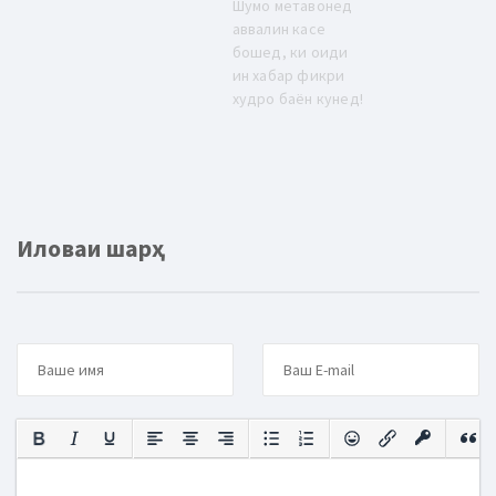
Шумо метавонед
аввалин касе
бошед, ки оиди
ин хабар фикри
худро баён кунед!
Иловаи шарҳ