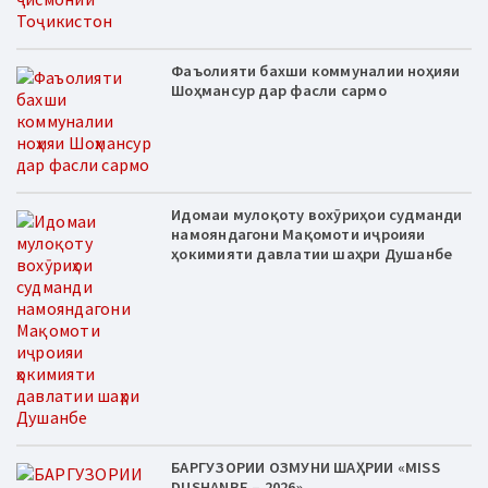
Фаъолияти бахши коммуналии ноҳияи
Шоҳмансур дар фасли сармо
Идомаи мулоқоту вохӯриҳои судманди
намояндагони Мақомоти иҷроияи
ҳокимияти давлатии шаҳри Душанбе
БАРГУЗОРИИ ОЗМУНИ ШАҲРИИ «MISS
DUSHANBE – 2026»