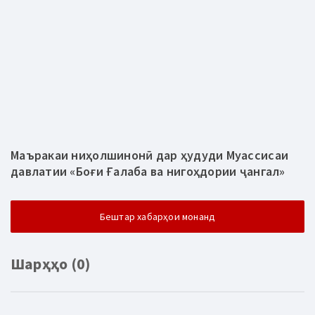
Маъракаи ниҳолшинонӣ дар ҳудуди Муассисаи
давлатии «Боғи Ғалаба ва нигоҳдории ҷангал»
Бештар хабарҳои монанд
Шарҳҳо (0)