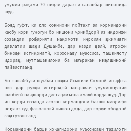
умумии рақами 70 ниҳоли дарахти санавбар шинонида
шуд.
Бояд гуфт, ки ҳоло сокинони пойтахт ва кормандони
касбу кори гуногун бо нишони ҷонибдорӣ аз иқдомҳои
созандаи роҳбарияти мақомоти иҷроияи ҳокимияти
давлатии шаҳри Душанбе, дар назди ҳавлӣ, атрофи
биноҳои истиқоматӣ, корхонаву муассиса, ташкилоту
идораҳо, мутташакилона ба маъракаи ниҳолшинонӣ
пайвастаанд.
Бо ташаббуси шуъбаи ноҳияи Исмоили Сомонӣ ин ҳафта
низ дар рузҳои истироҳатӣ маъракаи умуминоҳиявии
шанбегӣ ва ҳашарҳои дастаҷамъона амалӣ карда шуд. Дар
ин корҳои созанда асосан кормандони бахши маорифи
ноҳия аз худ фаъолнокӣ нишон дода, дар корҳои ободонӣ
саҳм гузоштанд.
Кормандони бахши хоҷагидории муассисаҳои таҳсилоти