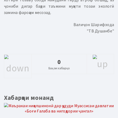
ҷониби дигар баҳри таъмини муҳити тозаи экологӣ
замина фароҳам месозад.
Валиҷон Шарифзода
"ТВ Душанбе"
0
Баҳои хабарҳо
Хабарҳои монанд