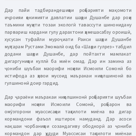
Дар пайи тадбирандешиҳои роҳбарияти мақомоти
иҷроияи ҳокимияти давлатии шаҳри Душанбе дар роҳи
таъмини муҳити тозаи экологӣ тавассути шинонидану
парвариш кардани гулу дарахтони ҳамешасабзу ороишӣ,
хусусан туфайли муроҷиати Раиси шаҳри Душанбе
муҳтарам Рустами Эмомалӣ оид ба «Шаҳри гулрез» табдил
додани шаҳри Душанбе, дар пойтахти мамлакат
дигаргуниҳои куллӣ ба миён омад. Дар ин замина аз
ҷониби шуъбаи маорифи ноҳияи Исмоили Сомонӣ бо
истифода аз ҳавои мусоид маъракаи ниҳолшинонӣ ва
гулшинонӣ доир гардид.
Дар ҷараёни маъракаи ниҳолшинонӣ роҳбарияти шуъбаи
маорифи ноҳияи Исмоили Сомонӣ, роҳбарон ва
омӯзгорони муассисаҳои таҳсилоти миёна ва дигар
кормандони фаъол иштирок намуданд. Дар асоси
нақшаи чорбаниҳои созандагиву ободкорӣ аз ҷониби
кормандон дар ҳудуди Муассисаи таҳсилоти миёнаи