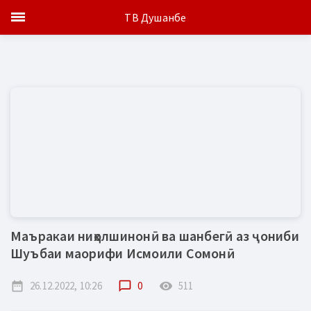
ТВ Душанбе
Маъракаи ниҳолшинонӣ ва шанбегӣ аз ҷониби
Шуъбаи маорифи Исмоили Сомонӣ
date_range
26.12.2022, 10:26
chat_bubble_outline
0
remove_red_eye
511