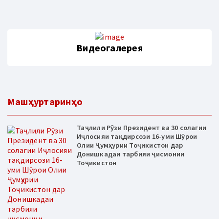
Видеогалерея
Машҳуртаринҳо
Таҷлили Рӯзи Президент ва 30 солагии
Иҷлосияи тақдирсози 16-уми Шӯрои
Олии Ҷумҳурии Тоҷикистон дар
Донишкадаи тарбияи ҷисмонии
Тоҷикистон