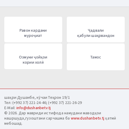
Равон кардани
Ҷадвали
муроҷиат
қабули шаҳрвандон
Озмуни ҷойҳои
Тамос
кории холӣ
шаҳри Душанбе, кӯчаи Теҳрон 19/1
Тел: (+992 37) 221-24-46; (+992 37) 221-26-29
E-Mail:
info@dushanbetv.tj
© 2026. Дар мавриди истифода намудани маводҳои
нашршуда,гузоштани сарчашма ба
www.dushanbetv.tj
ҳатмӣ
мебошад.