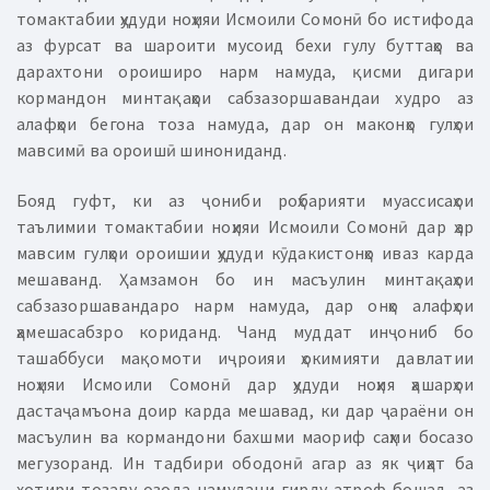
томактабии ҳудуди ноҳияи Исмоили Сомонӣ бо истифода
аз фурсат ва шароити мусоид бехи гулу буттаҳо ва
дарахтони ороиширо нарм намуда, қисми дигари
кормандон минтақаҳои сабзазоршавандаи худро аз
алафҳои бегона тоза намуда, дар он маконҳо гулҳои
мавсимӣ ва ороишӣ шинониданд.
Бояд гуфт, ки аз ҷониби роҳбарияти муассисаҳои
таълимии томактабии ноҳияи Исмоили Сомонӣ дар ҳар
мавсим гулҳои ороишии ҳудуди кӯдакистонҳо иваз карда
мешаванд. Ҳамзамон бо ин масъулин минтақаҳои
сабзазоршавандаро нарм намуда, дар онҳо алафҳои
ҳамешасабзро кориданд. Чанд муддат инҷониб бо
ташаббуси мақомоти иҷроияи ҳокимияти давлатии
ноҳияи Исмоили Сомонӣ дар ҳудуди ноҳия ҳашарҳои
дастаҷамъона доир карда мешавад, ки дар ҷараёни он
масъулин ва кормандони бахшми маориф саҳми босазо
мегузоранд. Ин тадбири ободонӣ агар аз як ҷиҳат ба
хотири тозаву озода намудани гирду атроф бошад, аз