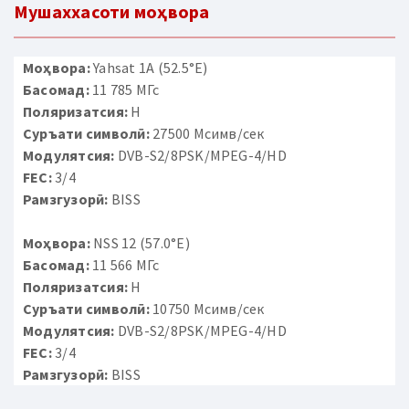
Мушаххасоти моҳвора
Моҳвора:
Yahsat 1A (52.5°E)
Басомад:
11 785 МГс
Поляризатсия:
H
Суръати символӣ:
27500 Мсимв/сек
Модулятсия:
DVB-S2/8PSK/MPEG-4/HD
FEC:
3/4
Рамзгузорӣ:
BISS
Моҳвора:
NSS 12 (57.0°E)
Басомад:
11 566 МГс
Поляризатсия:
H
Суръати символӣ:
10750 Мсимв/сек
Модулятсия:
DVB-S2/8PSK/MPEG-4/HD
FEC:
3/4
Рамзгузорӣ:
BISS