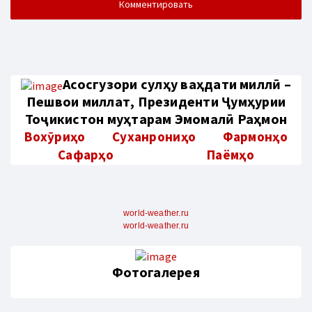
Aсосгузори сулҳу ваҳдати миллӣ –
Пешвои миллат, Президенти Ҷумҳурии
Тоҷикистон муҳтарам Эмомалӣ Раҳмон
Вохӯриҳо
Суханрониҳо
Фармонҳо
Сафарҳо
Паёмҳо
world-weather.ru
world-weather.ru
Фотогалерея