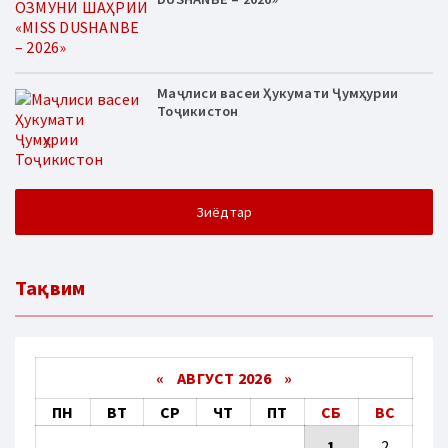
Маҷлиси васеи Ҳукумати Ҷумҳурии
Тоҷикистон
Зиёдтар
Тақвим
«
АВГУСТ 2026 »
ПН
ВТ
СР
ЧТ
ПТ
СБ
ВС
1
2