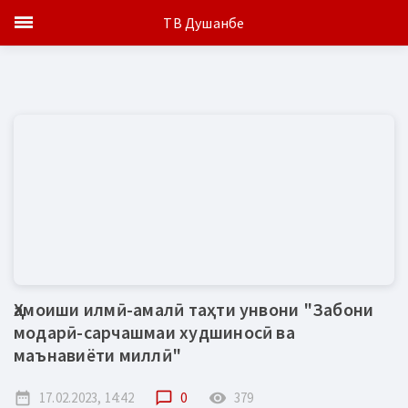
ТВ Душанбе
Ҳамоиши илмӣ-амалӣ таҳти унвони "Забони
модарӣ-сарчашмаи худшиносӣ ва
маънавиёти миллӣ"
date_range
17.02.2023, 14:42
chat_bubble_outline
0
remove_red_eye
379