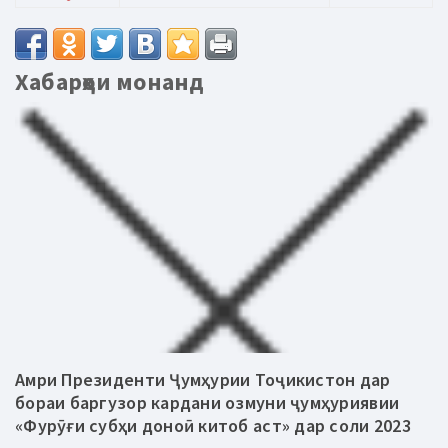
Хабарҳои монанд
Амри Президенти Ҷумҳурии Тоҷикистон дар
бораи баргузор кардани озмуни ҷумҳуриявии
«Фурӯғи субҳи доноӣ китоб аст» дар соли 2023