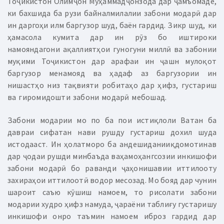
Тоҷикистон Олимҷон Муҳаммадҷонзода дар ҷамъомаде,
ки бахшида ба рузи байналмилалии забони модарӣ дар
ин даргоҳи илм баргузор шуд, баён гардид.
Зикр шуд, ки
ҳамасола кумита дар ин рӯз бо иштироки
намояндагони ақаллиятҳои гуногуни миллӣ ва забонии
муқими Тоҷикистон дар арафаи ин ҷашн мулоқот
баргузор менамояд ва ҳадаф аз баргузории ин
нишастҳо низ тақвияти робитаҳо дар ҳифз, густариш
ва гиромидошти забони модарӣ мебошад.
Забони модарии мо по ба пои истиқлоли Ватан ба
давраи сифатан нави рушду густариш дохил шуда
истодааст. Ин ҳолатморо ба андешиданииқдомотинав
дар ҷодаи рушди минбаъда ваҳамоҳангсозии инкишофи
забони модарӣ бо раванди ҷаҳонишавии иттилооту
захираҳои иттилоотӣ водор месозад. Мо бояд дар чунин
шароит саъю кӯшиш намоем, то рисолати забони
модарии худро ҳифз намуда, ҷараёни таблиғу густаришу
инкишофи онро таъмин намоем иброз гардид дар