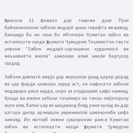
Ҳамасола 21 феврал дар тамоми дунё Рӯзи
байналмилалии забони модарӣ ҷашн гирифта мешавад.
Бахшида ба ин сана бо ибтикори Кумитаи забон ва
истилоҳоти назди Ҳукумати Ҷумҳурии Тоҷикистон таҳти
унвони "Забон модарӣ-сарчашмаи худшиносӣ ва
маънавиёти миллӣ" ҳамоиши илмӣ амалӣ баргузор
гардид.
Забони давлатӣ имрӯз дар марҳилаи рушд қарор дорад
ва ҳар фарди ҷомеаро зарур аст, ки нафосати забони
модариро риоя карда, онро аз олудашавӣ ҳифз намояд.
Қоида ва имлои забони тоҷикиро на танҳо омӯзгорону
аҳли илм, балки ҳар як шаҳрванд бояд риоя кунад ва дар
қатори дигар арзишҳои умумимиллӣ ҳамаҷониба ҳифз
намояд. Ин матлаб зимни суханронии раиси Кумитаи
забон ва истилоҳоти назди Ҳукумати Ҷумҳурии