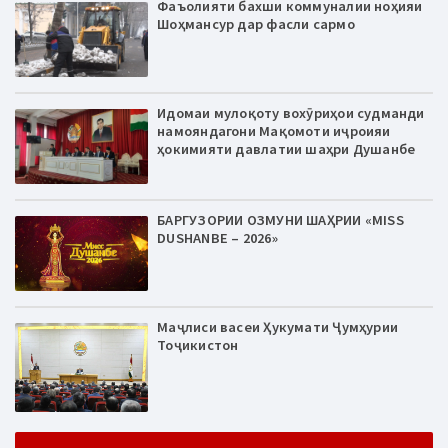
Фаъолияти бахши коммуналии ноҳияи
Шоҳмансур дар фасли сармо
Идомаи мулоқоту вохӯриҳои судманди
намояндагони Мақомоти иҷроияи
ҳокимияти давлатии шаҳри Душанбе
БАРГУЗОРИИ ОЗМУНИ ШАҲРИИ «MISS
DUSHANBE – 2026»
Маҷлиси васеи Ҳукумати Ҷумҳурии
Тоҷикистон