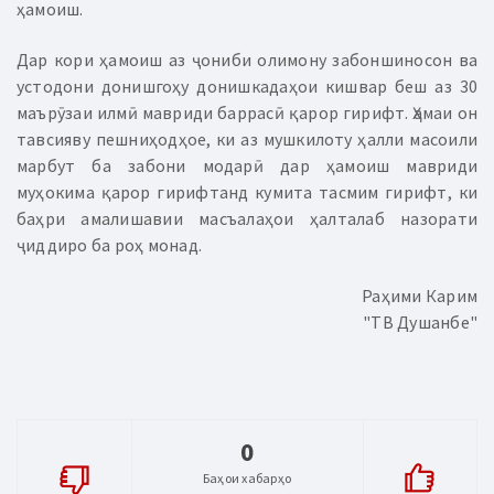
ҳамоиш.
Дар кори ҳамоиш аз ҷониби олимону забоншиносон ва
устодони донишгоҳу донишкадаҳои кишвар беш аз 30
маърӯзаи илмӣ мавриди баррасӣ қарор гирифт. Ҳамаи он
тавсияву пешниҳодҳое, ки аз мушкилоту ҳалли масоили
марбут ба забони модарӣ дар ҳамоиш мавриди
муҳокима қарор гирифтанд кумита тасмим гирифт, ки
баҳри амалишавии масъалаҳои ҳалталаб назорати
ҷиддиро ба роҳ монад.
Раҳими Карим
"ТВ Душанбе"
0
Баҳои хабарҳо