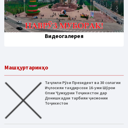
Видеогалерея
Машҳуртаринҳо
Таҷлили Рӯзи Президент ва 30 солагии
Иҷлосияи тақдирсози 16-уми Шӯрои
Олии Ҷумҳурии Тоҷикистон дар
Донишкадаи тарбияи ҷисмонии
Тоҷикистон