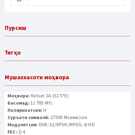
Пурсиш
Тегҳо
Мушаххасоти моҳвора
Моҳвора:
Yahsat 1A (52.5°E)
Басомад:
11 785 МГс
Поляризатсия:
H
Суръати символӣ:
27500 Мсимв/сек
Модулятсия:
DVB-S2/8PSK/MPEG-4/HD
FEC:
3/4