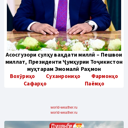
Aсосгузори сулҳу ваҳдати миллӣ – Пешвои
миллат, Президенти Ҷумҳурии Тоҷикистон
муҳтарам Эмомалӣ Раҳмон
Вохӯриҳо
Суханрониҳо
Фармонҳо
Сафарҳо
Паёмҳо
world-weather.ru
world-weather.ru