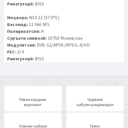
Рамзгузорӣ:
BISS
Моҳвора:
NSS 12 (57.0°E)
Басомад:
11 566 МГс
Поляризатсия:
H
Суръати символӣ:
10750 Мсимв/сек
Модулятсия:
DVB-S2/8PSK/MPEG-4/HD
FEC:
3/4
Рамзгузорӣ:
BISS
Равон кардани
Ҷадвали
муроҷиат
қабули шаҳрвандон
Озмуни ҷойҳои
Тамос