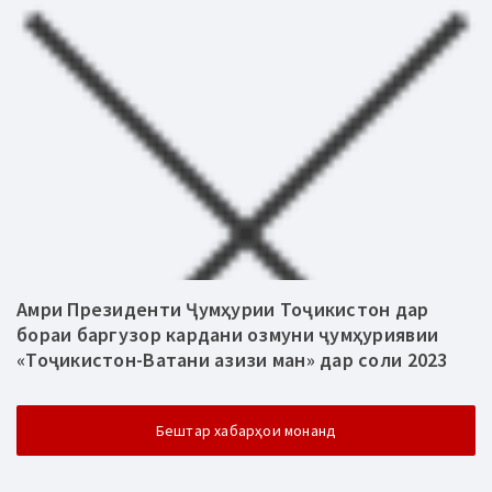
Амри Президенти Ҷумҳурии Тоҷикистон дар
бораи баргузор кардани озмуни ҷумҳуриявии
«Тоҷикистон-Ватани азизи ман» дар соли 2023
Бештар хабарҳои монанд