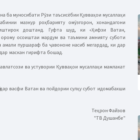
на ба муносибати Рӯзи таъсисёбии Қувваҳои мусаллаҳи
абинии мазкур роҳбарияту омӯзгорон, хонандагони
 иштирок доштанд. Гуфта шуд, ки «Ҳифзи Ватан,
и орому осоиштаи мардум ва таъмини амнияту суботи
н амали пуршараф ба ҷавононе насиб мегардад, ки дар
дар маскан гирифта бошад.
авлатсози ва устувории Қувваҳои мусаллаҳи мамлакат
ӣ дар васфи Ватан ва пойдории сулҳу субот идомабахши
Теҳрон Файзов
"ТВ Душанбе"