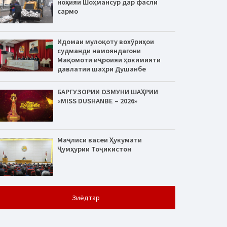
ноҳияи Шоҳмансур дар фасли
сармо
Идомаи мулоқоту вохӯриҳои
судманди намояндагони
Мақомоти иҷроияи ҳокимияти
давлатии шаҳри Душанбе
БАРГУЗОРИИ ОЗМУНИ ШАҲРИИ
«MISS DUSHANBE – 2026»
Маҷлиси васеи Ҳукумати
Ҷумҳурии Тоҷикистон
Зиёдтар