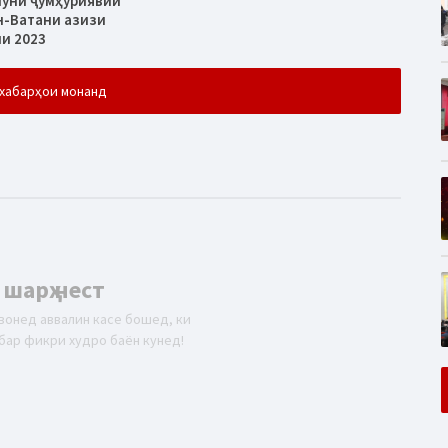
муни ҷумҳуриявии
н-Ватани азизи
ли 2023
хабарҳои монанд
 шарҳ нест
вонед аввалин касе бошед, ки
бар фикри худро баён кунед!