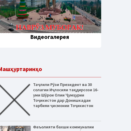
Видеогалерея
Машҳуртаринҳо
Таҷлили Рӯзи Президент ва 30
солагии Иҷлосияи тақдирсози 16-
уми Шӯрои Олии Ҷумҳурии
Тоҷикистон дар Донишкадаи
тарбияи ҷисмонии Тоҷикистон
Фаъолияти бахши коммуналии