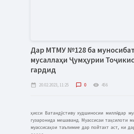
Дар МТМУ №128 ба муносибат
мусаллаҳи Ҷумҳурии Тоҷики
гардид
date_range
20.02.2023, 11:25
chat_bubble_outline
0
remove_red_eye
456
ҳисси Ватандӯстиву худшиносии миллӣ дар м
гузаронида мешаванд. Муассисаи таҳсилоти ми
муассисаҳои таълимие дар пойтахт аст, ки да