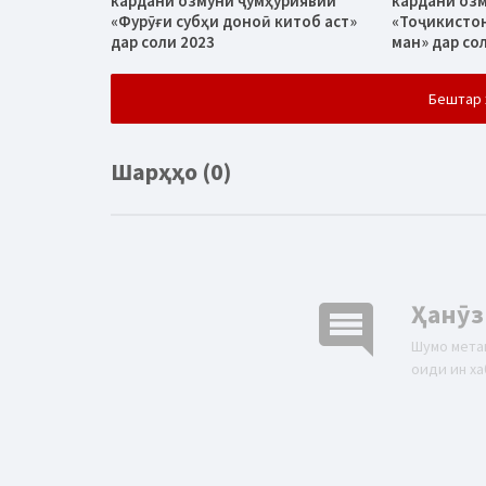
кардани озмуни ҷумҳуриявии
кардани оз
«Фурӯғи субҳи доноӣ китоб аст»
«Тоҷикисто
дар соли 2023
ман» дар со
Бештар 
Шарҳҳо (0)
comment
Ҳанӯз
Шумо мета
оиди ин ха