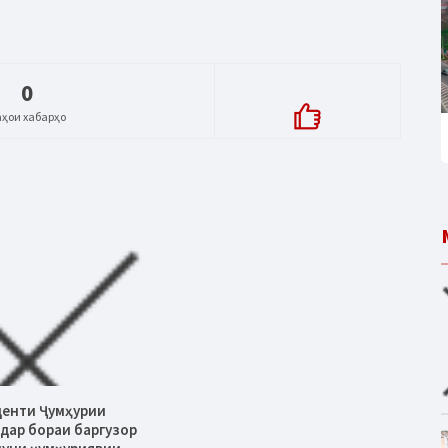
0
аҳои хабарҳо
денти Ҷумҳурии
дар бораи баргузор