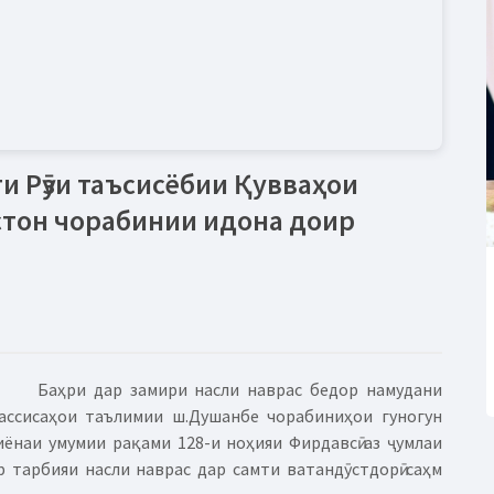
и Рӯзи таъсисёбии Қувваҳои
стон чорабинии идона доир
Баҳри дар замири насли наврас бедор намудани
уассисаҳои таълимии ш.Душанбе чорабиниҳои гуногун
ёнаи умумии рақами 128-и ноҳияи Фирдавсӣ аз ҷумлаи
р тарбияи насли наврас дар самти ватандӯстдорӣ саҳм