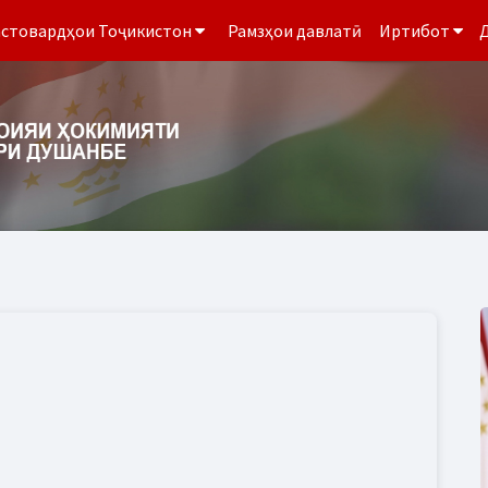
стовардҳои Тоҷикистон
Рамзҳои давлатӣ
Иртибот
Д