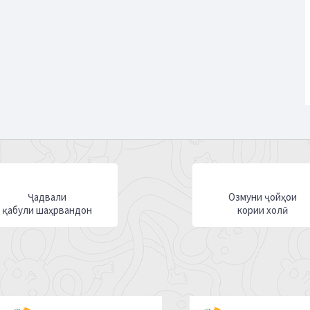
Ҷадвали
Озмуни ҷойҳои
қабули шаҳрвандон
кории холӣ