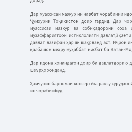
дорад.
Дар муассисаи мазкур ин навбат чорабинии идо
Ҷумҳурии Тоҷикистон доир гардид.
Дар чор
муассисаи мазкур ва собиқадорони соҳа
музаффариятҳои истиқлолияти давлатӣ, ҳаёт
давлат вазифаи ҳар як шаҳрванд аст. Иҷрои и
қалбашон меҳру муҳаббат нисбат ба Ватан-Мо
Дар идома хонандагон доир ба давлатдорию д
шеърҳо хонданд.
Ҳамчунин барномаи консертӣ ва рақсу сурудхон
ин чорабинӣ буд.