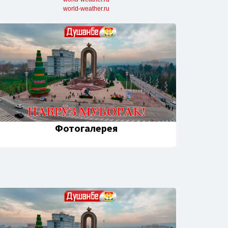
world-weather.ru
Фотогалерея