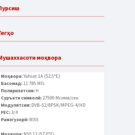
Пурсиш
Тегҳо
Мушаххасоти моҳвора
Моҳвора:
Yahsat 1A (52.5°E)
Басомад:
11 785 МГс
Поляризатсия:
H
Суръати символӣ:
27500 Мсимв/сек
Модулятсия:
DVB-S2/8PSK/MPEG-4/HD
FEC:
3/4
Рамзгузорӣ:
BISS
Моҳвора:
NSS 12 (57.0°E)