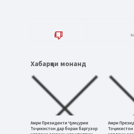
Б
Хабарҳои монанд
Амри Президенти Ҷумҳурии
Амри Прези
Тоҷикистон дар бораи баргузор
Тоҷикистон 