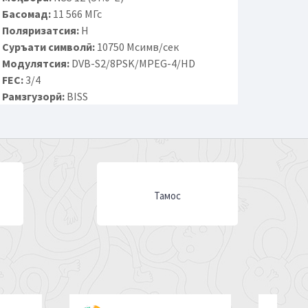
Басомад:
11 566 МГс
Поляризатсия:
H
Суръати символӣ:
10750 Мсимв/сек
Модулятсия:
DVB-S2/8PSK/MPEG-4/HD
FEC:
3/4
Рамзгузорӣ:
BISS
Тамос