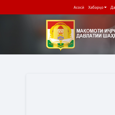
Асосӣ
Хабарҳо
Да