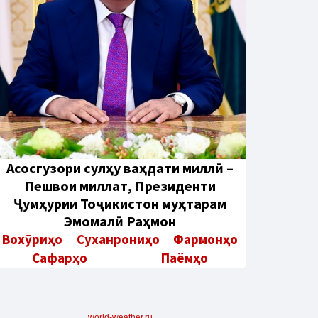
Aсосгузори сулҳу ваҳдати миллӣ –
Пешвои миллат, Президенти
Ҷумҳурии Тоҷикистон муҳтарам
Эмомалӣ Раҳмон
Вохӯриҳо
Суханрониҳо
Фармонҳо
Сафарҳо
Паёмҳо
world-weather.ru