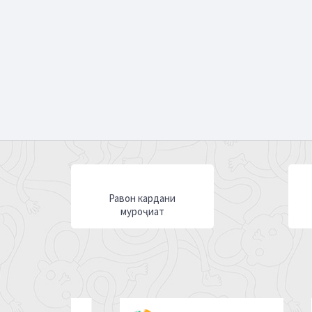
Равон кардани
муроҷиат