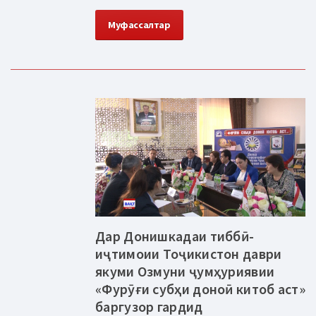
Муфассалтар
Дар Донишкадаи тиббӣ-
иҷтимоии Тоҷикистон даври
якуми Озмуни ҷумҳуриявии
«Фурӯғи субҳи доноӣ китоб аст»
баргузор гардид