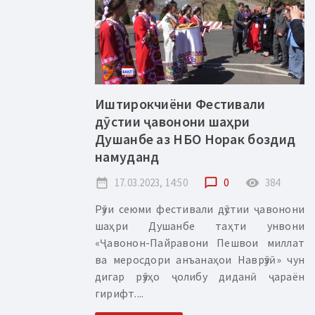
Иштирокчиёни Фестивали
дӯстии ҷавонони шаҳри
Душанбе аз НБО Норак боздид
намуданд
date_range
17.03.2023, 14:50
chat_bubble_outline
0
remove_red_eye
384
Рӯзи сеюми фестивали дӯстии ҷавонони
шаҳри Душанбе таҳти унвони
«Ҷавонон-Пайравони Пешвои миллат
ва меросдори анъанаҳои Наврӯзӣ» чун
дигар рӯзҳо ҷолибу диданӣ ҷараён
гирифт....