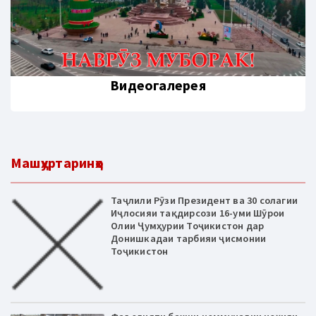
Видеогалерея
Машҳуртаринҳо
Таҷлили Рӯзи Президент ва 30 солагии
Иҷлосияи тақдирсози 16-уми Шӯрои
Олии Ҷумҳурии Тоҷикистон дар
Донишкадаи тарбияи ҷисмонии
Тоҷикистон