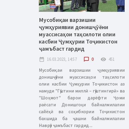
Мусобиқаи варзишии
ҷумҳуриявии донишҷӯёни
муассисаҳои таҳсилоти олии
касбии Ҷумҳурии Тоҷикистон
ҷамъбаст гардид
date_range
16.03.2023, 14:57
chat_bubble_outline
0
remove_red_eye
451
Мусобиқаи варзишии ҷумҳуриявии
донишҷӯёни муассисаҳои таҳсилоти
олии касбии Ҷумҳурии Тоҷикистон аз
намуди "Гӯштини миллӣ – гӯштингирӣ» ва
"Шоҳмот" барои дарёфти Ҷоми
раёсати Донишгоҳи байналмилалии
сайёҳӣ ва соҳибкории Тоҷикистон
бахшида ба ҷашни байналмилалии
Наврӯз ҷамъбаст гардид....