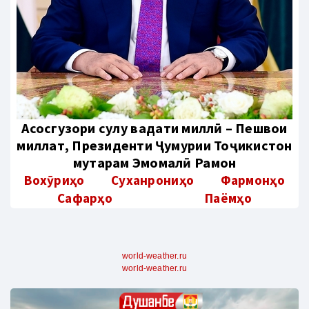
Aсосгузори сулҳу ваҳдати миллӣ – Пешвои
миллат, Президенти Ҷумҳурии Тоҷикистон
муҳтарам Эмомалӣ Раҳмон
Вохӯриҳо
Суханрониҳо
Фармонҳо
Сафарҳо
Паёмҳо
world-weather.ru
world-weather.ru