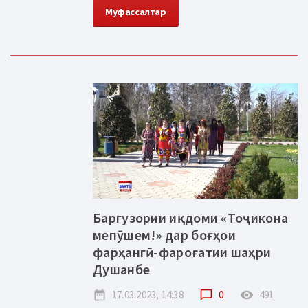
Муфассалтар
Баргузории иқдоми «Тоҷикона
мепӯшем!» дар боғҳои
фарҳангӣ-фароғатии шаҳри
Душанбе
date_range
17.03.2023, 14:38
chat_bubble_outline
0
remove_red_eye
491