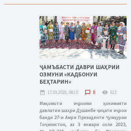
ҶАМЪБАСТИ ДАВРИ ШАҲРИИ
ОЗМУНИ «КАДБОНУИ
БЕҲТАРИН»
date_range
17.03.2023, 08:10
chat_bubble_outline
0
remove_red_eye
612
Мақомоти иҷроияи ҳокимияти
давлатии шаҳри Душанбе ҷиҳати иҷрои
банди 27-и Амри Президенти Ҷумҳурии
Тоҷикистон, аз 3 январи соли 2023,