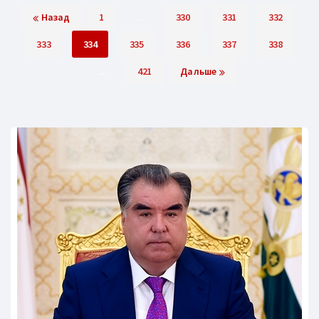
Назад
1
...
330
331
332
333
334
335
336
337
338
...
421
Дальше