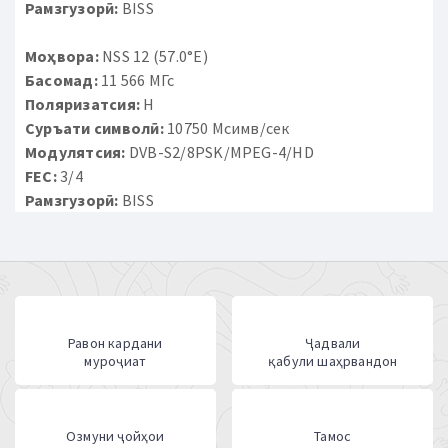
Рамзгузорӣ:
BISS
Моҳвора:
NSS 12 (57.0°E)
Басомад:
11 566 МГс
Поляризатсия:
H
Суръати символӣ:
10750 Мсимв/сек
Модулятсия:
DVB-S2/8PSK/MPEG-4/HD
FEC:
3/4
Рамзгузорӣ:
BISS
Равон кардани
Ҷадвали
муроҷиат
қабули шаҳрвандон
Озмуни ҷойҳои
Тамос