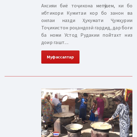
Аксияи биё тоҷикона мепӯшем, ки бо
ибтикори Кумитаи кор бо занон ва
оилаи назди Ҳукумати Ҷумҳурии
Тоҷикистон роҳандозӣ гардид, дар боғи
ба номи Устод Рудакии пойтахт низ
доир гашт....
Муфассалтар