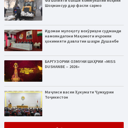
Фаъолияти бахши коммуналии ноҳияи
Шоҳмансур дар фасли сармо
Идомаи мулоқоту вохӯриҳои судманди
намояндагони Мақомоти иҷроияи
ҳокимияти давлатии шаҳри Душанбе
БАРГУЗОРИИ ОЗМУНИ ШАҲРИИ «MISS
DUSHANBE – 2026»
Маҷлиси васеи Ҳукумати Ҷумҳурии
Тоҷикистон