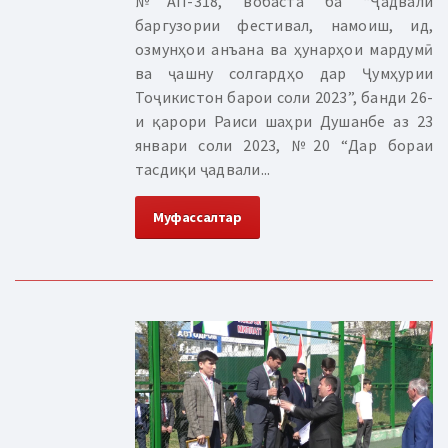
№АП-318, вобаста ба “Ҷадвали
баргузории фестивал, намоиш, ид,
озмунҳои анъана ва ҳунарҳои мардумӣ
ва ҷашну солгардҳо дар Ҷумҳурии
Тоҷикистон барои соли 2023”, банди 26-
и қарори Раиси шаҳри Душанбе аз 23
январи соли 2023, №20 “Дар бораи
тасдиқи ҷадвали...
Муфассалтар