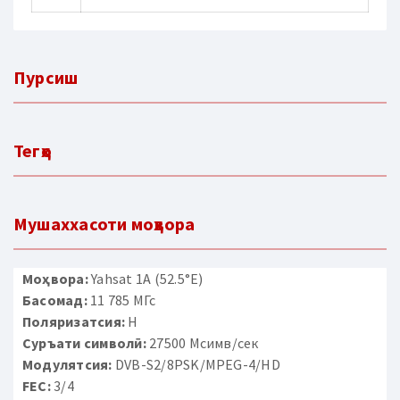
Пурсиш
Тегҳо
Мушаххасоти моҳвора
Моҳвора:
Yahsat 1A (52.5°E)
Басомад:
11 785 МГс
Поляризатсия:
H
Суръати символӣ:
27500 Мсимв/сек
Модулятсия:
DVB-S2/8PSK/MPEG-4/HD
FEC:
3/4