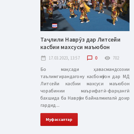
Таҷлили Наврӯз дар Литсейи
касбии махсуси маъюбон
date_range
17.03.2023, 13:57
chat_bubble_outline
0
remove_red_eye
702
Бо мақсади ҳавасмандсозии
таълимгирандагону касбомӯзон дар МД
Литсейи касбии махсуси маъюбон
чорабинии маърифатӣ-фарҳангӣ
бахшида ба Наврӯзи байналмилалӣ доир
гардид....
Муфассалтар