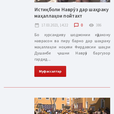
Истиқболи Наврӯз дар шаҳраку
маҳаллаҳои пойтахт
date_range
17.03.2023, 14:22
chat_bubble_outline
0
remove_red_eye
386
Бо хурсандиву шодмонии кӯдакону
наврасон ва пиру барно дар шаҳраку
маҳаллаҳои ноҳияи Фирдавсии шаҳри
Душанбе ҷашни Наврӯз баргузор
гардид....
Муфассалтар