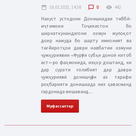
date_range
16.03.2023, 14:38
chat_bubble_outline
0
remove_red_eye
442
Нахуст устодони Донишкадаи тиббӣ-
иҷтимоии Тоҷикистон бо
ширкаткунандагони озмун мулоқот
доир намуда бо шарту имконият ва
тағйиротҳои даври навбатии озмуни
ҷумҳуриявии «Фурӯғи субҳи доноӣ китоб
аст»-ро фаҳмонида, изҳор доштанд, ки
дар сурати ғолибият дар даври
ҷумҳуриявӣ донишҷӯён аз тарафи
роҳбарияти донишкада низ ҳавасманд
гардонида мешаванд....
Муфассалтар