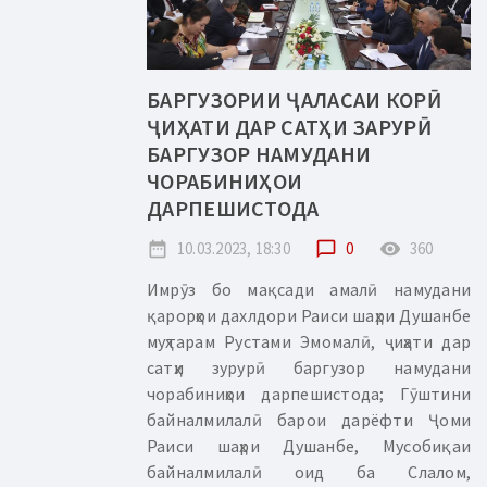
БАРГУЗОРИИ ҶАЛАСАИ КОРӢ
ҶИҲАТИ ДАР САТҲИ ЗАРУРӢ
БАРГУЗОР НАМУДАНИ
ЧОРАБИНИҲОИ
ДАРПЕШИСТОДА
date_range
10.03.2023, 18:30
chat_bubble_outline
0
remove_red_eye
360
Имрӯз бо мақсади амалӣ намудани
қарорҳои дахлдори Раиси шаҳри Душанбе
муҳтарам Рустами Эмомалӣ, ҷиҳати дар
сатҳи зурурӣ баргузор намудани
чорабиниҳои дарпешистода; Гӯштини
байналмилалӣ барои дарёфти Ҷоми
Раиси шаҳри Душанбе, Мусобиқаи
байналмилалӣ оид ба Слалом,