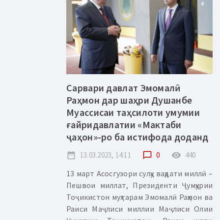
Сарвари давлат Эмомалӣ
Раҳмон дар шаҳри Душанбе
Муассисаи таҳсилоти умумии
ғайридавлатии «Мактаби
ҷаҳон»-ро ба истифода доданд
date_range
13.03.2023, 14:11
chat_bubble_outline
0
remove_red_eye
440
13 март Асосгузори сулҳу ваҳдати миллӣ –
Пешвои миллат, Президенти Ҷумҳурии
Тоҷикистон муҳтарам Эмомалӣ Раҳмон ва
Раиси Маҷлиси миллии Маҷлиси Олии