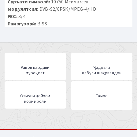
Суръати символӣ:
10750 Мсимв/сек
Модулятсия:
DVB-S2/8PSK/MPEG-4/HD
FEC:
3/4
Рамзгузорӣ:
BISS
Равон кардани
Ҷадвали
муроҷиат
қабули шаҳрвандон
Озмуни ҷойҳои
Тамос
кории холӣ