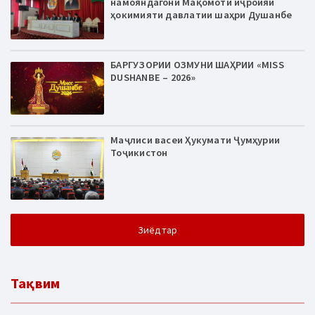
намояндагони Мақомоти иҷроияи
ҳокимияти давлатии шаҳри Душанбе
БАРГУЗОРИИ ОЗМУНИ ШАҲРИИ «MISS
DUSHANBE – 2026»
Маҷлиси васеи Ҳукумати Ҷумҳурии
Тоҷикистон
Зиёдтар
Тақвим