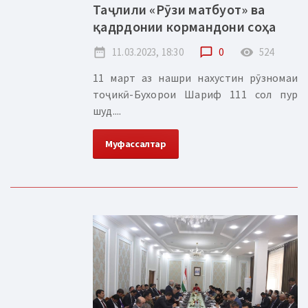
Таҷлили «Рӯзи матбуот» ва
қадрдонии кормандони соҳа
date_range
11.03.2023, 18:30
chat_bubble_outline
0
remove_red_eye
524
11 март аз нашри нахустин рӯзномаи
тоҷикӣ-Бухорои Шариф 111 сол пур
шуд....
Муфассалтар