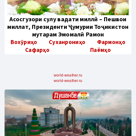
Aсосгузори сулҳу ваҳдати миллӣ – Пешвои
миллат, Президенти Ҷумҳурии Тоҷикистон
муҳтарам Эмомалӣ Раҳмон
Вохӯриҳо
Суханрониҳо
Фармонҳо
Сафарҳо
Паёмҳо
world-weather.ru
world-weather.ru