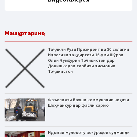
Машҳуртаринҳо
Таҷлили Рӯзи Президент ва 30 солагии
Иҷлосияи тақдирсози 16-уми Шӯрои
Олии Ҷумҳурии Тоҷикистон дар
Донишкадаи тарбияи ҷисмонии
Тоҷикистон
Фаъолияти бахши коммуналии ноҳияи
Шоҳмансур дар фасли сармо
Идомаи мулоқоту вохӯриҳои судманди