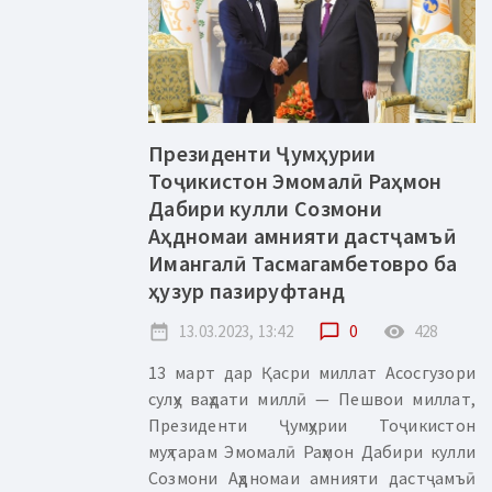
Президенти Ҷумҳурии
Тоҷикистон Эмомалӣ Раҳмон
Дабири кулли Созмони
Аҳдномаи амнияти дастҷамъӣ
Имангалӣ Тасмагамбетовро ба
ҳузур пазируфтанд
date_range
13.03.2023, 13:42
chat_bubble_outline
0
remove_red_eye
428
13 март дар Қасри миллат Асосгузори
сулҳу ваҳдати миллӣ — Пешвои миллат,
Президенти Ҷумҳурии Тоҷикистон
муҳтарам Эмомалӣ Раҳмон Дабири кулли
Созмони Аҳдномаи амнияти дастҷамъӣ