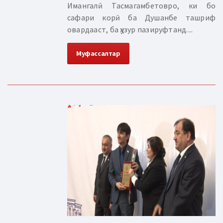
Имангалӣ Тасмагамбетовро, ки бо
сафари корӣ ба Душанбе ташриф
овардааст, ба ҳузур пазируфтанд....
Муфассалтар