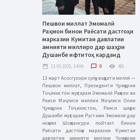
Пешвои миллат Эмомалӣ
Раҳмон бинои Раёсати дастгоҳи
марказии Кумитаи давлатии
амнияти миллиро дар шаҳри
Душанбе ифтитоҳ карданд
date_range
13.03.2023, 14:06
chat_bubble_outline
0
remove_red_eye
481
13 март Асосгузори сулҳу ваҳдати миллӣ —
Пешвои миллат, Президенти Ҷумҳурии
Тоҷикистон муҳтарам Эмомалӣ Раҳмон ва
Раиси Маҷлиси миллии Маҷлиси Олии
Ҷумҳурии Тоҷикистон, Раиси шаҳри
Душанбе муҳтарам Рустами Эмомалӣ дар
ноҳияи Шоҳмансури пойтахт бинои
Раёсати дастгоҳи марказии Кумитаи
давлатии амнияти миллии Ҷумҳурии