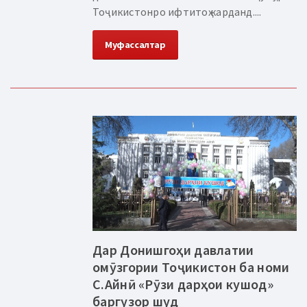
Тоҷикистонро ифтитоҳ карданд....
Муфассалтар
Дар Донишгоҳи давлатии
омӯзгории Тоҷикистон ба номи
С.Айнӣ «Рӯзи дарҳои кушод»
баргузор шуд