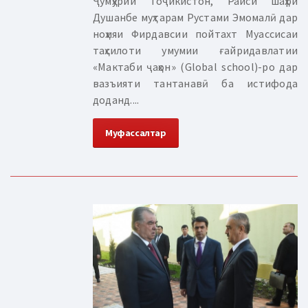
Ҷумҳурии Тоҷикистон, Раиси шаҳри
Душанбе муҳтарам Рустами Эмомалӣ дар
ноҳияи Фирдавсии пойтахт Муассисаи
таҳсилоти умумии ғайридавлатии
«Мактаби ҷаҳон» (Global school)-ро дар
вазъияти тантанавӣ ба истифода
доданд....
Муфассалтар