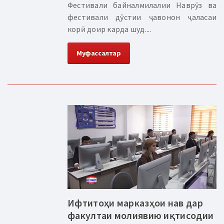
Фестивали байналмилалии Наврӯз ва
фестивали дӯстии ҷавонон ҷаласаи
корӣ доир карда шуд....
Муфассалтар
Ифтитоҳи марказҳои нав дар
факултаи молиявию иқтисодии