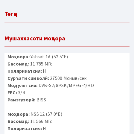
Тегҳо
Мушаххасоти моҳвора
Моҳвора:
Yahsat 1A (52.5°E)
Басомад:
11 785 МГс
Поляризатсия:
H
Суръати символӣ:
27500 Мсимв/сек
Модулятсия:
DVB-S2/8PSK/MPEG-4/HD
FEC:
3/4
Рамзгузорӣ:
BISS
Моҳвора:
NSS 12 (57.0°E)
Басомад:
11 566 МГс
Поляризатсия:
H