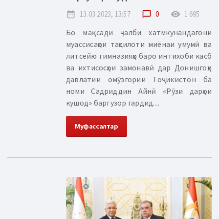
date_range
13.03.2023, 13:57
chat_bubble_outline
0
remove_red_eye
1 695
Бо мақсади ҷалби хатмкунандагони
муассисаҳои таҳсилоти миёнаи умумӣ ва
литсейю гимназияҳо баро интихоби касб
ва ихтисосҳои замонавӣ дар Донишгоҳи
давлатии омӯзгории Тоҷикистон ба
номи Садриддин Айнӣ «Рӯзи дарҳои
кушод» баргузор гардид....
Муфассалтар