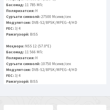
Басомад:
11 785 МГс
Поляризатсия:
H
Суръати символӣ:
27500 Мсимв/сек
Модулятсия:
DVB-S2/8PSK/MPEG-4/HD
FEC:
3/4
Рамзгузорӣ:
BISS
Моҳвора:
NSS 12 (57.0°E)
Басомад:
11 566 МГс
Поляризатсия:
H
Суръати символӣ:
10750 Мсимв/сек
Модулятсия:
DVB-S2/8PSK/MPEG-4/HD
FEC:
3/4
Рамзгузорӣ:
BISS