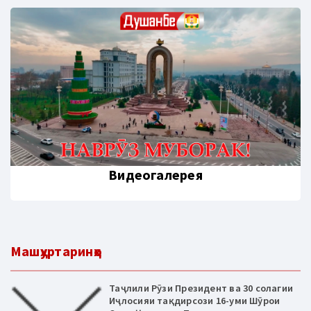
Видеогалерея
Машҳуртаринҳо
Таҷлили Рӯзи Президент ва 30 солагии
Иҷлосияи тақдирсози 16-уми Шӯрои