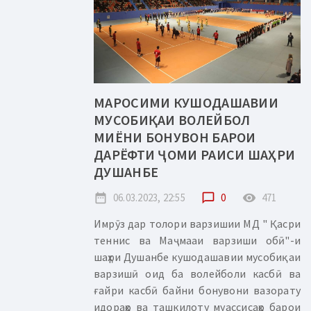
МАРОСИМИ КУШОДАШАВИИ
МУСОБИҚАИ ВОЛЕЙБОЛ
МИЁНИ БОНУВОН БАРОИ
ДАРЁФТИ ҶОМИ РАИСИ ШАҲРИ
ДУШАНБЕ
date_range
06.03.2023, 22:55
chat_bubble_outline
0
remove_red_eye
471
Имрӯз дар толори варзишии МД " Қасри
теннис ва Маҷмааи варзиши обӣ"-и
шаҳри Душанбе кушодашавии мусобиқаи
варзишӣ оид ба волейболи касбӣ ва
ғайри касбӣ байни бонувони вазорату
идораҳо ва ташкилоту муассисаҳо барои