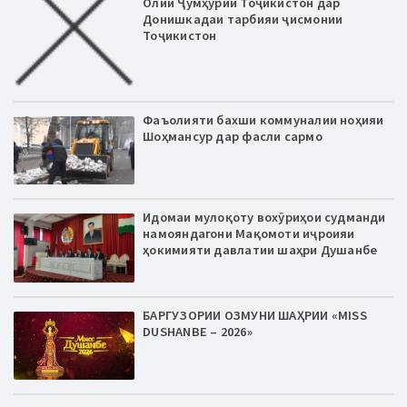
Олии Ҷумҳурии Тоҷикистон дар
Донишкадаи тарбияи ҷисмонии
Тоҷикистон
Фаъолияти бахши коммуналии ноҳияи
Шоҳмансур дар фасли сармо
Идомаи мулоқоту вохӯриҳои судманди
намояндагони Мақомоти иҷроияи
ҳокимияти давлатии шаҳри Душанбе
БАРГУЗОРИИ ОЗМУНИ ШАҲРИИ «MISS
DUSHANBE – 2026»