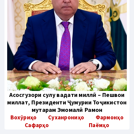
Aсосгузори сулҳу ваҳдати миллӣ – Пешвои
миллат, Президенти Ҷумҳурии Тоҷикистон
муҳтарам Эмомалӣ Раҳмон
Вохӯриҳо
Суханрониҳо
Фармонҳо
Сафарҳо
Паёмҳо