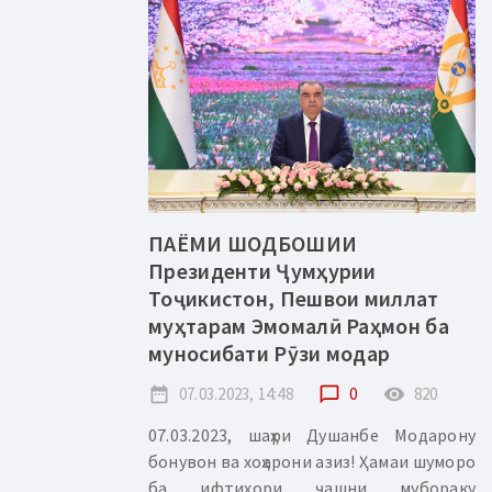
ПАЁМИ ШОДБОШИИ
Президенти Ҷумҳурии
Тоҷикистон, Пешвои миллат
муҳтарам Эмомалӣ Раҳмон ба
муносибати Рӯзи модар
date_range
07.03.2023, 14:48
chat_bubble_outline
0
remove_red_eye
820
07.03.2023, шаҳри Душанбе Модарону
бонувон ва хоҳарони азиз! Ҳамаи шуморо
ба ифтихори ҷашни мубораку