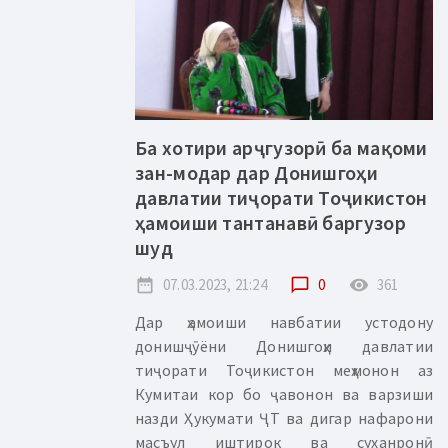
Ба хотири арҷгузорӣ ба мақоми
зан-модар дар Донишгоҳи
давлатии тиҷорати Тоҷикистон
ҳамоиши тантанавӣ баргузор
шуд
date_range
07.03.2023, 21:24
chat_bubble_outline
0
remove_red_eye
361
Дар ҳамоиши навбатии устодону
донишҷӯёни Донишгоҳи давлатии
тиҷорати Тоҷикистон меҳмонон аз
Кумитаи кор бо ҷавонон ва варзиши
назди Ҳукумати ҶТ ва дигар нафарони
масъул иштирок ва суханронӣ