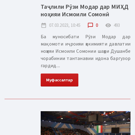
Таҷлили Рӯзи Модар дар МИҲД
ноҳияи Исмоили Сомонӣ
date_range
07.03.2023, 10:45
chat_bubble_outline
0
remove_red_eye
493
Ба муносибати Рӯзи Модар дар
мақомоти иҷроияи ҳокимияти давлатии
ноҳияи Исмоили Сомонии шаҳри Душанбе
чорабинии тантанавии идона баргузор
гардид....
Муфассалтар