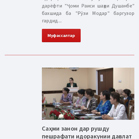
дарёфти "Ҷоми Раиси шаҳри Душанбе"
бахшида ба "Рӯзи Модар" баргузор
гардид....
Муфассалтар
Саҳми занон дар рушду
пешрафати идоракунии давлат