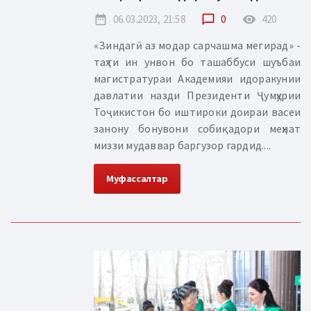
date_range
06.03.2023, 21:58
chat_bubble_outline
0
remove_red_eye
420
«Зиндагӣ аз модар сарчашма мегирад» -
таҳти ин унвон бо ташаббуси шуъбаи
магистратураи Академияи идоракунии
давлатии назди Президенти Ҷумҳурии
Тоҷикистон бо иштироки доираи васеи
занону бонувони собиқадори меҳнат
миззи мудаввар баргузор гардид....
Муфассалтар