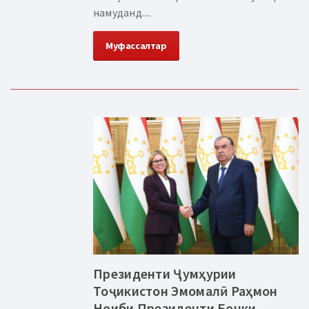
намуданд....
Муфассалтар
Президенти Ҷумҳурии
Тоҷикистон Эмомалӣ Раҳмон
Ноиби Президенти Бонки