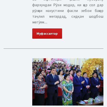
фархундаи Рӯзи модар, ки ҳар сол дар
рӯзҳои нахустини фасли зебои баҳор
таҷлил мегардад, сидқан шодбош
мегӯям....
Муфассалтар