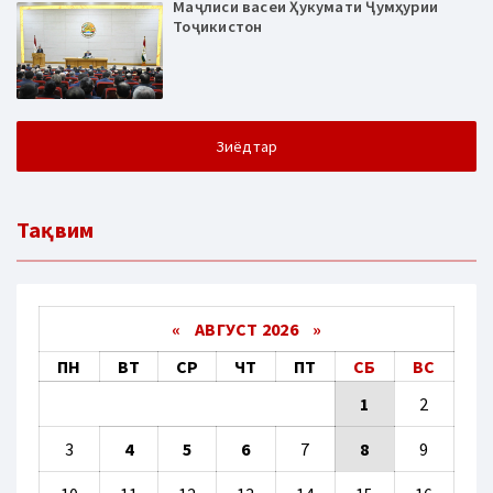
Маҷлиси васеи Ҳукумати Ҷумҳурии
Тоҷикистон
Зиёдтар
Тақвим
«
АВГУСТ 2026 »
ПН
ВТ
СР
ЧТ
ПТ
СБ
ВС
1
2
3
4
5
6
7
8
9