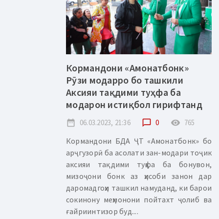
Кормандони «Амонатбонк»
Рӯзи модарро бо ташкили
Аксияи тақдими туҳфа ба
модарон истиқбол гирифтанд
date_range
06.03.2023, 21:36
chat_bubble_outline
0
remove_red_eye
765
Кормандони БДА ҶТ «Амонатбонк» бо
арҷгузорӣ ба асолати зан-модари тоҷик
аксияи тақдими туҳфа ба бонувон,
мизоҷони бонк аз ҳисоби занон дар
даромадгоҳи ташкил намуданд, ки барои
сокинону меҳмонони пойтахт ҷолиб ва
ғайриинтизор буд....