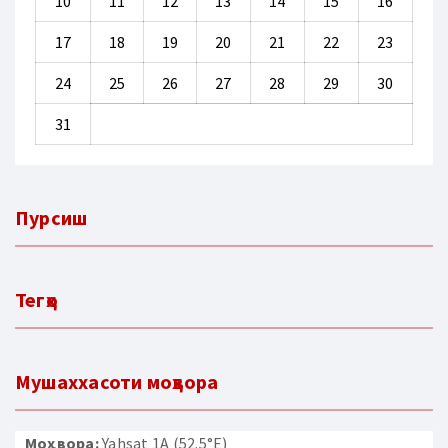
10
11
12
13
14
15
16
17
18
19
20
21
22
23
24
25
26
27
28
29
30
31
Пурсиш
Тегҳо
Мушаххасоти моҳвора
Моҳвора:
Yahsat 1A (52.5°E)