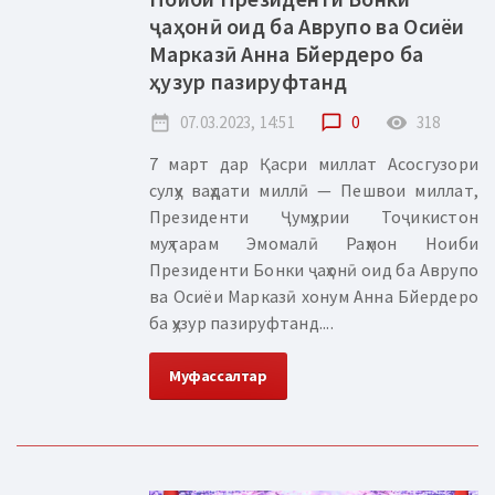
ҷаҳонӣ оид ба Аврупо ва Осиёи
Марказӣ Анна Бйердеро ба
ҳузур пазируфтанд
date_range
07.03.2023, 14:51
chat_bubble_outline
0
remove_red_eye
318
7 март дар Қасри миллат Асосгузори
сулҳу ваҳдати миллӣ — Пешвои миллат,
Президенти Ҷумҳурии Тоҷикистон
муҳтарам Эмомалӣ Раҳмон Ноиби
Президенти Бонки ҷаҳонӣ оид ба Аврупо
ва Осиёи Марказӣ хонум Анна Бйердеро
ба ҳузур пазируфтанд....
Муфассалтар