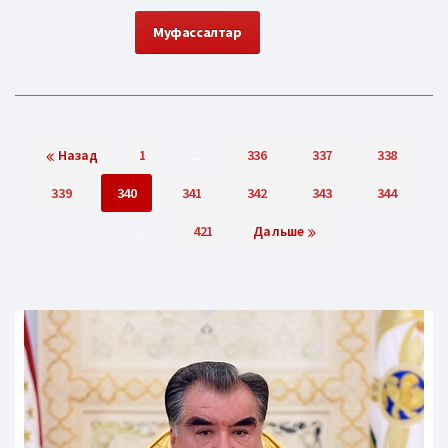
Муфассалтар
Назад
1
...
336
337
338
339
340
341
342
343
344
...
421
Дальше