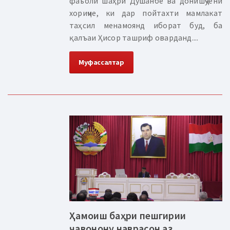
фаъоли шаҳри Душанбе ва донишҷӯёни
хориҷие, ки дар пойтахти мамлакат
таҳсил менамоянд иборат буд, ба
қалъаи Ҳисор ташриф оварданд....
Муфассалтар
Ҳамоиш баҳри пешгирии
ҷавонону наврасон аз