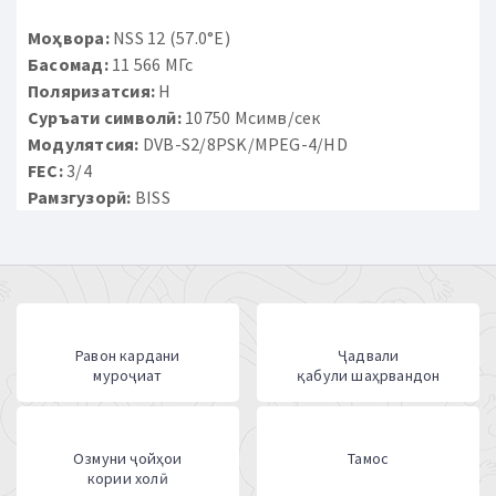
Моҳвора:
NSS 12 (57.0°E)
Басомад:
11 566 МГс
Поляризатсия:
H
Суръати символӣ:
10750 Мсимв/сек
Модулятсия:
DVB-S2/8PSK/MPEG-4/HD
FEC:
3/4
Рамзгузорӣ:
BISS
Равон кардани
Ҷадвали
муроҷиат
қабули шаҳрвандон
Озмуни ҷойҳои
Тамос
кории холӣ