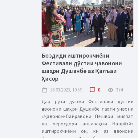
Боздиди иштирокчиёни
Фестивали дӯстии ҷавонони
шаҳри Душанбе аз Қалъаи
Ҳисор
date_range
16.03.2023, 10:59
chat_bubble_outline
0
remove_red_eye
374
Дар рӯзи дуюми Фестивали дӯстии
ҷавонони шаҳри Душанбе таҳти унвони
«Ҷавонон-Пайравони Пешвои миллат
ва меросдори анъанаҳои Наврӯзӣ»
иштирокчиёни он, ки аз ҷавонони