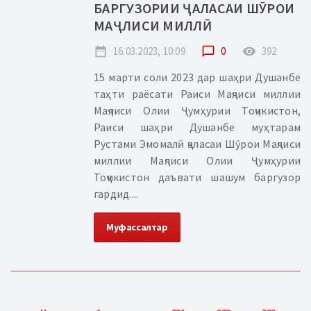
БАРГУЗОРИИ ҶАЛАСАИ ШӮРОИ
МАҶЛИСИ МИЛЛӢ
date_range
16.03.2023, 10:09
chat_bubble_outline
0
remove_red_eye
392
15 марти соли 2023 дар шаҳри Душанбе
таҳти раёсати Раиси Маҷлиси миллии
Маҷлиси Олии Ҷумҳурии Тоҷикистон,
Раиси шаҳри Душанбе муҳтарам
Рустами Эмомалӣ ҷаласаи Шӯрои Маҷлиси
миллии Маҷлиси Олии Ҷумҳурии
Тоҷикистон даъвати шашум баргузор
гардид....
Муфассалтар