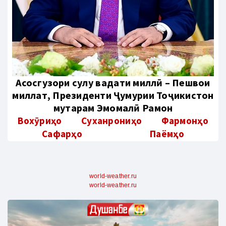
Aсосгузори сулҳу ваҳдати миллӣ – Пешвои
миллат, Президенти Ҷумҳурии Тоҷикистон
муҳтарам Эмомалӣ Раҳмон
Вохӯриҳо
Суханрониҳо
Фармонҳо
Сафарҳо
Паёмҳо
world-weather.ru
world-weather.ru