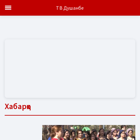
ТВ Душанбе
Хабарҳо