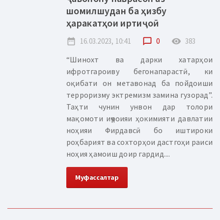
шомилшудан ба ҳизбу
ҳаракатҳои иртиҷоӣ
date_range
16.03.2023, 10:41
chat_bubble_outline
0
remove_red_eye
383
“Шинохт ва дарки хатарҳои
ифротгароиву бегонапарастӣ, ки
оқибати он метавонад ба пойдоиши
терроризму эктремизм замина гузорад”.
Таҳти чунин унвон дар толори
мақомоти иҷроияи ҳокимияти давлатии
ноҳияи Фирдавсӣ бо иштироки
роҳбарият ва сохторҳои дастгоҳи раиси
ноҳия ҳамоиш доир гардид....
Муфассалтар