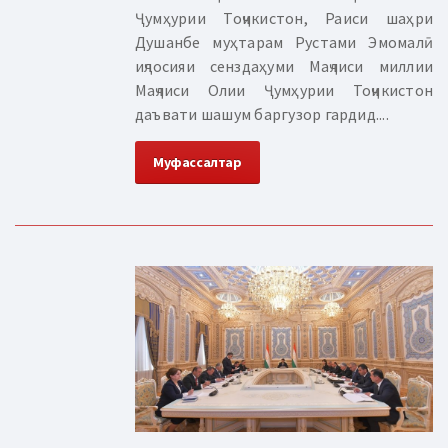
Ҷумҳурии Тоҷикистон, Раиси шаҳри
Душанбе муҳтарам Рустами Эмомалӣ
иҷлосияи сенздаҳуми Маҷлиси миллии
Маҷлиси Олии Ҷумҳурии Тоҷикистон
даъвати шашум баргузор гардид....
Муфассалтар