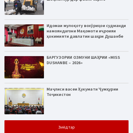
Идомаи мулоқоту вохӯриҳои судманди
намояндагони Мақомоти иҷроияи
ҳокимияти давлатии шаҳри Душанбе
БАРГУЗОРИИ ОЗМУНИ ШАҲРИИ «MISS
DUSHANBE – 2026»
Маҷлиси васеи Ҳукумати Ҷумҳурии
Тоҷикистон
Зиёдтар