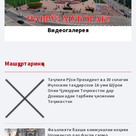
Видеогалерея
Машҳуртаринҳо
Таҷлили Рӯзи Президент ва 30 солагии
Иҷлосияи тақдирсози 16-уми Шӯрои
Олии Ҷумҳурии Тоҷикистон дар
Донишкадаи тарбияи ҷисмонии
Тоҷикистон
Фаъолияти бахши коммуналии ноҳияи
Шоҳмансур дар фасли сармо