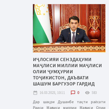
ИҶЛОСИЯИ СЕНЗДАҲУМИ
МАҶЛИСИ МИЛЛИИ МАҶЛИСИ
ОЛИИ ҶУМҲУРИИ
ТОҶИКИСТОН, ДАЪВАТИ
ШАШУМ БАРГУЗОР ГАРДИД
date_range
16.03.2023, 10:11
chat_bubble_outline
0
remove_red_eye
583
Дар шаҳри Душанбе таҳти раёсати
Раиси Маҷлиси миллии Маҷлиси Олии