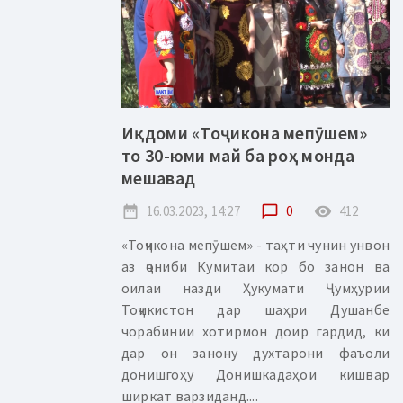
Иқдоми «Тоҷикона мепӯшем»
то 30-юми май ба роҳ монда
мешавад
date_range
16.03.2023, 14:27
chat_bubble_outline
0
remove_red_eye
412
«Тоҷикона мепӯшем» - таҳти чунин унвон
аз ҷониби Кумитаи кор бо занон ва
оилаи назди Ҳукумати Ҷумҳурии
Тоҷикистон дар шаҳри Душанбе
чорабинии хотирмон доир гардид, ки
дар он занону духтарони фаъоли
донишгоҳу Донишкадаҳои кишвар
ширкат варзиданд....