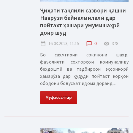
Ҷиҳати таҷлили сазвори ҷашни
Наврӯзи байналмилалӣ дар
пойтахт ҳашари умумишаҳрӣ
доир шуд
date_range
16.03.2023, 11:15
chat_bubble_outline
0
remove_red_eye
378
Бо саҳмгирии сокинони шаҳр,
фаъолияти сохторҳои коммуналиву
беҳдоштӣ ва тадбирҳои эҳсонкорӣ
ҳамарӯза дар ҳудуди пойтахт корҳои
ободонӣ бовусъат идома доранд....
Муфассалтар