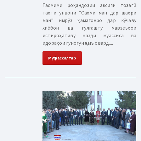
Тасмими роҳандозии аксияи тозагӣ
таҳти унвони “Саҳми ман дар шаҳри
ман” имрӯз ҳамагонро дар кӯчаву
хиёбон ва гулгашту мавзеъҳои
истироҳативу назди муассиса ва
идораҳои гуногун ҷамъ овард....
Муфассалтар