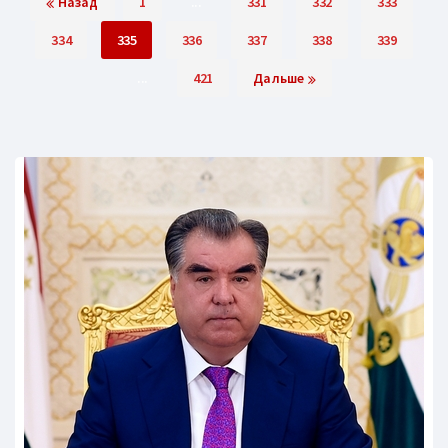
Назад
1
...
331
332
333
334
335
336
337
338
339
...
421
Дальше