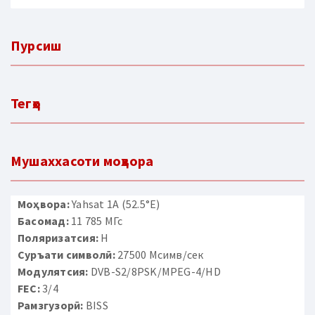
Пурсиш
Тегҳо
Мушаххасоти моҳвора
Моҳвора:
Yahsat 1A (52.5°E)
Басомад:
11 785 МГс
Поляризатсия:
H
Суръати символӣ:
27500 Мсимв/сек
Модулятсия:
DVB-S2/8PSK/MPEG-4/HD
FEC:
3/4
Рамзгузорӣ:
BISS