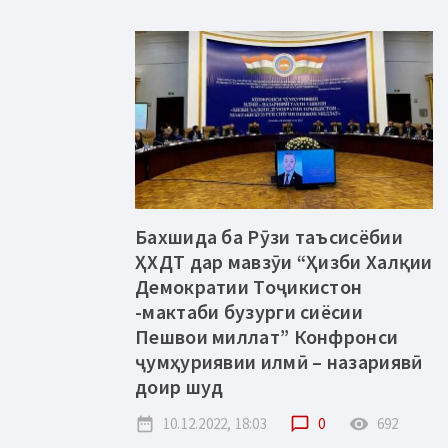
Бахшида ба Рӯзи таъсисёбии
ҲХДТ дар мавзӯи “Ҳизби Халқии
Демократии Тоҷикистон
-мактаби бузурги сиёсии
Пешвои миллат” Конфронси
ҷумҳуриявии илмӣ – назариявӣ
доир шуд
date_range
10.12.2022, 18:03
chat_bubble_outline
0
remove_red_eye
692