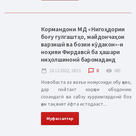
Кормандони МД «Нигоҳдории
боғу гулгаштҳо, майдончаҳои
варзишӣ ва бозии кӯдакон»-и
ноҳияи Фирдавсӣ ба ҳашари
ниҳолшинонӣ баромаданд
date_range
10.12.2022, 18:51
chat_bubble_outline
0
remove_red_eye
681
Новобаста аз вазъи номусоиди обу ҳаво,
дар пойтахт корҳои ободонию
созандагӣ ва сабзу хуррамгардонӣ боз
ҳам тақвият ёфта истодааст....
Муфассалтар