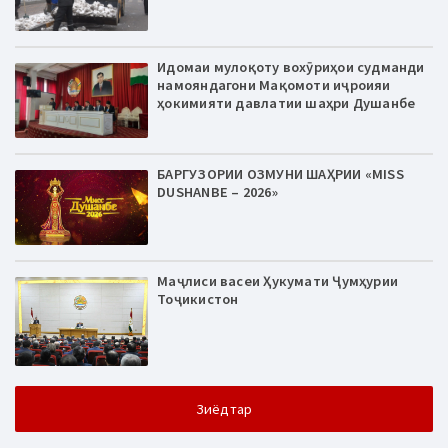
Идомаи мулоқоту вохӯриҳои судманди
намояндагони Мақомоти иҷроияи
ҳокимияти давлатии шаҳри Душанбе
БАРГУЗОРИИ ОЗМУНИ ШАҲРИИ «MISS
DUSHANBE – 2026»
Маҷлиси васеи Ҳукумати Ҷумҳурии
Тоҷикистон
Зиёдтар