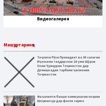
Видеогалерея
Машҳуртаринҳо
Таҷлили Рӯзи Президент ва 30 солагии
Иҷлосияи тақдирсози 16-уми Шӯрои
Олии Ҷумҳурии Тоҷикистон дар
Донишкадаи тарбияи ҷисмонии
Тоҷикистон
Фаъолияти бахши коммуналии ноҳияи
Шоҳмансур дар фасли сармо