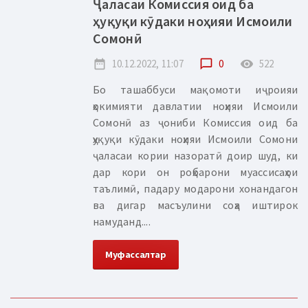
Ҷаласаи Комиссия оид ба
ҳуқуқи кӯдаки ноҳияи Исмоили
Сомонӣ
date_range
10.12.2022, 11:07
chat_bubble_outline
0
remove_red_eye
522
Бо ташаббуси мақомоти иҷроияи
ҳокимияти давлатии ноҳияи Исмоили
Сомонӣ аз ҷониби Комиссия оид ба
ҳуқуқи кӯдаки ноҳияи Исмоили Сомони
ҷаласаи кории назоратӣ доир шуд, ки
дар кори он роҳбарони муассисаҳои
таълимӣ, падару модарони хонандагон
ва дигар масъулини соҳа иштирок
намуданд....
Муфассалтар