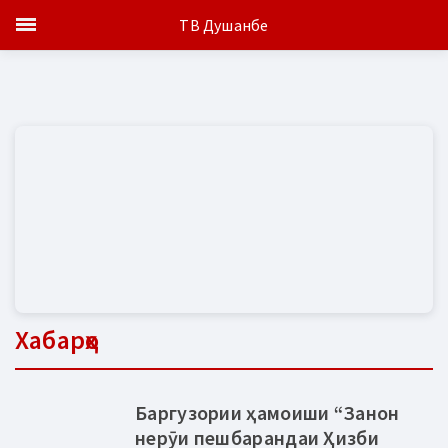
ТВ Душанбе
Хабарҳо
Баргузории ҳамоиши “Занон
нерӯи пешбарандаи Ҳизби