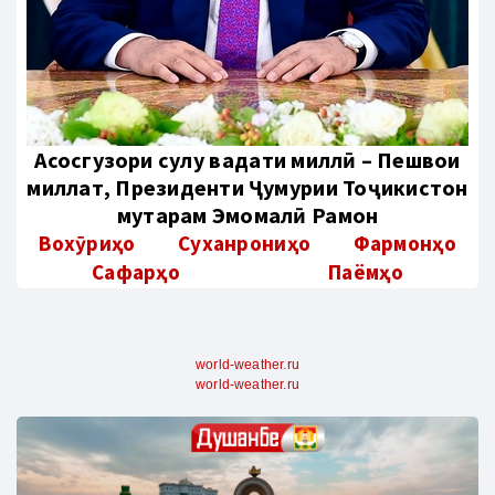
Aсосгузори сулҳу ваҳдати миллӣ – Пешвои
миллат, Президенти Ҷумҳурии Тоҷикистон
муҳтарам Эмомалӣ Раҳмон
Вохӯриҳо
Суханрониҳо
Фармонҳо
Сафарҳо
Паёмҳо
world-weather.ru
world-weather.ru