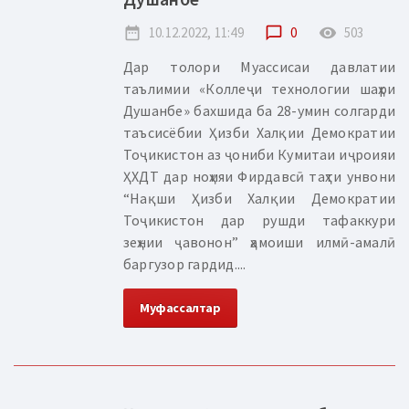
date_range
10.12.2022, 11:49
chat_bubble_outline
0
remove_red_eye
503
Дар толори Муассисаи давлатии
таълимии «Коллеҷи технологии шаҳри
Душанбе» бахшида ба 28-умин солгарди
таъсисёбии Ҳизби Халқии Демократии
Тоҷикистон аз ҷониби Кумитаи иҷроияи
ҲХДТ дар ноҳияи Фирдавсӣ таҳти унвони
“Нақши Ҳизби Халқии Демократии
Тоҷикистон дар рушди тафаккури
зеҳнии ҷавонон” ҳамоиши илмӣ-амалӣ
баргузор гардид....
Муфассалтар