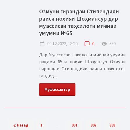
Озмуни гирандаи Стипендияи
раиси ноҳияи Шоҳмансур дар
муассисаи таҳсилоти миёнаи
умумии №65
date_range
09.12.2022, 18:20
chat_bubble_outline
0
remove_red_eye
530
Дар Муассисаи таҳсилоти миёнаи умумии
рақами 65-и ноҳияи Шоҳмансур Озмуни
гирандаи Стипендияи раиси ноҳия оғоз
гардид....
Муфассалтар
Назад
1
...
391
392
393