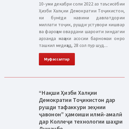
10-уми декабри соли 2022 аз таъсисёбии
Ҳизби Халқии Демократии Тоҷикистон,
ки бунёди навини давлатдории
миллати тоҷик, рушди устувори кишвар
ва фароҳам овардани шароити зиндагии
арзанда маҳаки асосии барномаи онро
ташкил медиҳад, 28 сол пур шуд....
Муфассалтар
“Нақши Ҳизби Халқии
Демократии Тоҷикистон дар
рушди тафаккури зеҳнии
ҷавонон” ҳамоиши илмӣ-амалӣ
дар Коллеҷи технологии шаҳри
Душанбе