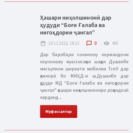
Ҳашари ниҳолшинонӣ дар
ҳудуди “Боғи Ғалаба ва
нигоҳдории ҷангал”
date_range
10.12.2022, 18:23
chat_bubble_outline
0
remove_red_eye
495
Дар баробари сокинону кормандони
корхонаву муассисаҳои шаҳри Душанбе
масъулини ширкати мобилии Tcell дар
ҳамкорӣ бо МИҲД-и ш.Душанбе дар
ҳудуди МД “Боғи Ғалаба ва нигоҳдории
ҷангал” ҳашари ниҳолшинониро роҳандозӣ
карданд....
Муфассалтар