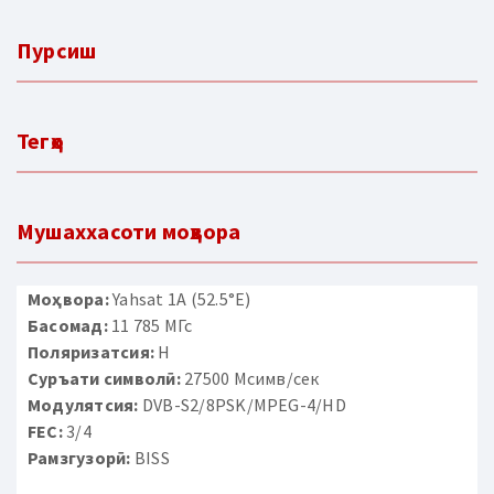
Пурсиш
Тегҳо
Мушаххасоти моҳвора
Моҳвора:
Yahsat 1A (52.5°E)
Басомад:
11 785 МГс
Поляризатсия:
H
Суръати символӣ:
27500 Мсимв/сек
Модулятсия:
DVB-S2/8PSK/MPEG-4/HD
FEC:
3/4
Рамзгузорӣ:
BISS