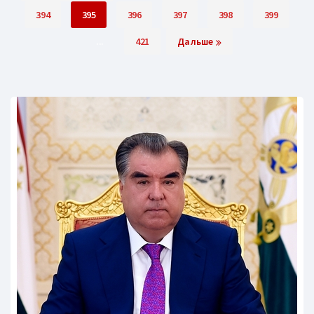
394
395
396
397
398
399
...
421
Дальше