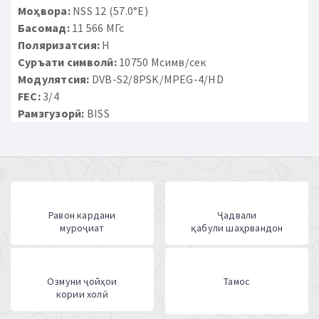
Моҳвора:
NSS 12 (57.0°E)
Басомад:
11 566 МГс
Поляризатсия:
H
Суръати символӣ:
10750 Мсимв/сек
Модулятсия:
DVB-S2/8PSK/MPEG-4/HD
FEC:
3/4
Рамзгузорӣ:
BISS
Равон кардани
Ҷадвали
муроҷиат
қабули шаҳрвандон
Озмуни ҷойҳои
Тамос
кории холӣ