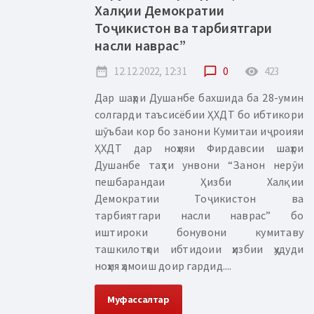
Халқии Демократии
Тоҷикистон ва тарбиятгари
насли наврас”
date_range
12.12.2022, 12:31
chat_bubble_outline
0
remove_red_eye
423
Дар шаҳри Душанбе бахшида ба 28-умин
солгарди таъсисёбии ҲХДТ бо ибтикори
шӯъбаи кор бо занони Кумитаи иҷроияи
ҲХДТ дар ноҳияи Фирдавсии шаҳри
Душанбе таҳти унвони “Занон нерӯи
пешбарандаи Ҳизби Халқии
Демократии Тоҷикистон ва
тарбиятгари насли наврас” бо
иштироки бонувони кумитаву
ташкилотҳои ибтидоии ҳизбии ҳудуди
ноҳия ҳамоиш доир гардид....
Муфассалтар