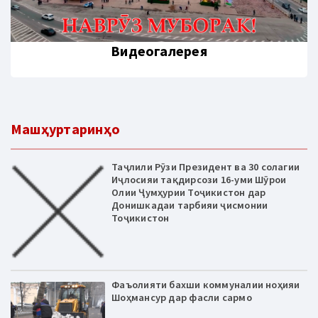
Видеогалерея
Машҳуртаринҳо
Таҷлили Рӯзи Президент ва 30 солагии
Иҷлосияи тақдирсози 16-уми Шӯрои
Олии Ҷумҳурии Тоҷикистон дар
Донишкадаи тарбияи ҷисмонии
Тоҷикистон
Фаъолияти бахши коммуналии ноҳияи
Шоҳмансур дар фасли сармо