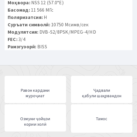
Моҳвора:
NSS 12 (57.0°E)
Басомад:
11 566 МГс
Поляризатсия:
H
Суръати символӣ:
10750 Мсимв/сек
Модулятсия:
DVB-S2/8PSK/MPEG-4/HD
FEC:
3/4
Рамзгузорӣ:
BISS
Равон кардани
Ҷадвали
муроҷиат
қабули шаҳрвандон
Озмуни ҷойҳои
Тамос
кории холӣ