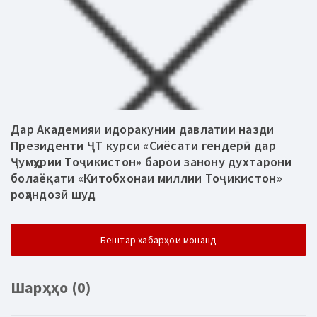
Дар Академияи идоракунии давлатии назди
Президенти ҶТ курси «Сиёсати гендерӣ дар
Ҷумҳурии Тоҷикистон» барои занону духтарони
болаёқати «Китобхонаи миллии Тоҷикистон»
роҳандозӣ шуд
Бештар хабарҳои монанд
Шарҳҳо (0)