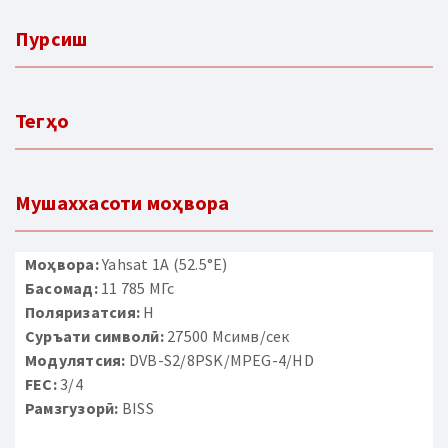
Пурсиш
Тегҳо
Мушаххасоти моҳвора
Моҳвора:
Yahsat 1A (52.5°E)
Басомад:
11 785 МГс
Поляризатсия:
H
Суръати символӣ:
27500 Мсимв/сек
Модулятсия:
DVB-S2/8PSK/MPEG-4/HD
FEC:
3/4
Рамзгузорӣ:
BISS