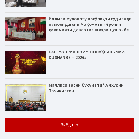
Идомаи мулоқоту вохӯриҳои судманди
намояндагони Мақомоти иҷроияи
ҳокимияти давлатии шаҳри Душанбе
БАРГУЗОРИИ ОЗМУНИ ШАҲРИИ «MISS
DUSHANBE – 2026»
Маҷлиси васеи Ҳукумати Ҷумҳурии
Тоҷикистон
Зиёдтар