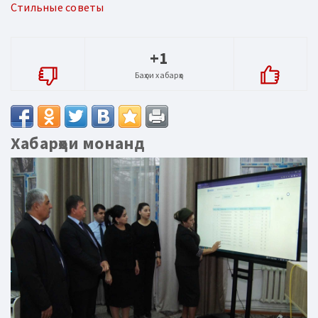
Стильные советы
+1
Баҳои хабарҳо
Хабарҳои монанд