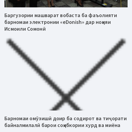
Баргузории машварат вобаста ба фаъолияти
барномаи электронии «eDonish» дар ноҳияи
Исмоили Сомонӣ
Барномаи омӯзишӣ доир ба содирот ва тиҷорати
байналмилалӣ барои соҳибкории хурд ва миёна