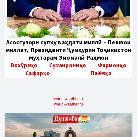
Aсосгузори сулҳу ваҳдати миллӣ – Пешвои
миллат, Президенти Ҷумҳурии Тоҷикистон
муҳтарам Эмомалӣ Раҳмон
Вохӯриҳо
Суханрониҳо
Фармонҳо
Сафарҳо
Паёмҳо
world-weather.ru
world-weather.ru