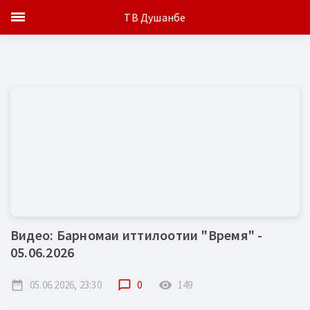
ТВ Душанбе
Видео: Барномаи иттилоотии "Время" -
05.06.2026
date_range
05.06.2026, 23:30
chat_bubble_outline
0
remove_red_eye
149