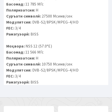
Басомад:
11 785 МГс
Поляризатсия:
H
Суръати символӣ:
27500 Мсимв/сек
Модулятсия:
DVB-S2/8PSK/MPEG-4/HD
FEC:
3/4
Рамзгузорӣ:
BISS
Моҳвора:
NSS 12 (57.0°E)
Басомад:
11 566 МГс
Поляризатсия:
H
Суръати символӣ:
10750 Мсимв/сек
Модулятсия:
DVB-S2/8PSK/MPEG-4/HD
FEC:
3/4
Рамзгузорӣ:
BISS