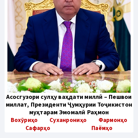
Aсосгузори сулҳу ваҳдати миллӣ – Пешвои
миллат, Президенти Ҷумҳурии Тоҷикистон
муҳтарам Эмомалӣ Раҳмон
Вохӯриҳо
Суханрониҳо
Фармонҳо
Сафарҳо
Паёмҳо