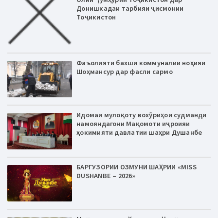
Донишкадаи тарбияи ҷисмонии
Тоҷикистон
Фаъолияти бахши коммуналии ноҳияи
Шоҳмансур дар фасли сармо
Идомаи мулоқоту вохӯриҳои судманди
намояндагони Мақомоти иҷроияи
ҳокимияти давлатии шаҳри Душанбе
БАРГУЗОРИИ ОЗМУНИ ШАҲРИИ «MISS
DUSHANBE – 2026»