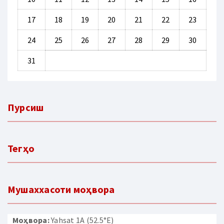
17
18
19
20
21
22
23
24
25
26
27
28
29
30
31
Пурсиш
Тегҳо
Мушаххасоти моҳвора
Моҳвора:
Yahsat 1A (52.5°E)