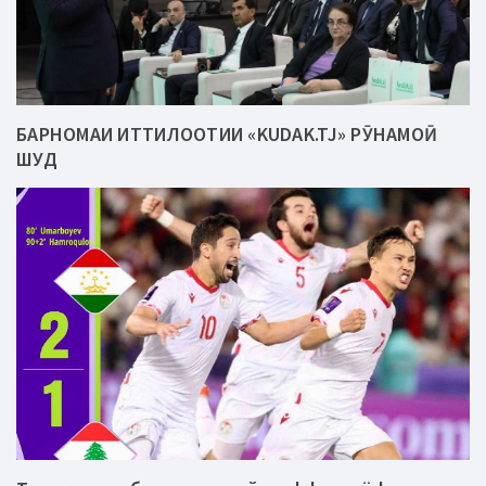
БАРНОМАИ ИТТИЛООТИИ «KUDAK.TJ» РӮНАМОӢ
ШУД