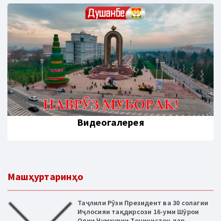
Видеогалерея
Машҳуртаринҳо
Таҷлили Рӯзи Президент ва 30 солагии
Иҷлосияи тақдирсози 16-уми Шӯрои
Олии Ҷумҳурии Тоҷикистон дар