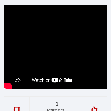
+1
Баҳои хабарҳо