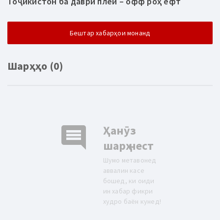
Тоҷикистон ба даври плей – офф роҳ ёфт
Бештар хабарҳои монанд
Шарҳҳо (0)
comment
Ҳанӯз
шарҳ нест
Шумо метавонед
аввалин касе
бошед, ки оиди
ин хабар фикри
худро баён кунед!