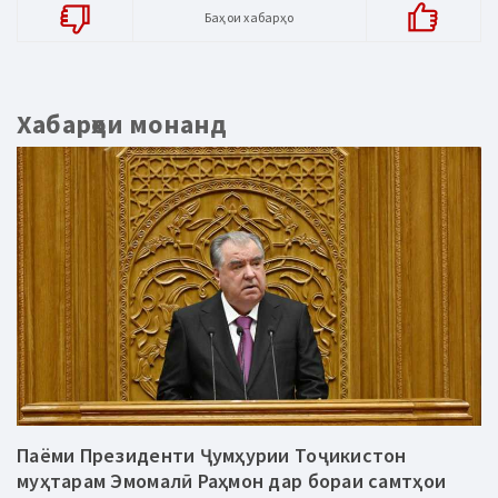
Баҳои хабарҳо
Хабарҳои монанд
Паёми Президенти Ҷумҳурии Тоҷикистон
муҳтарам Эмомалӣ Раҳмон дар бораи самтҳои