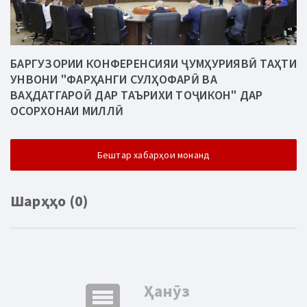
БАРГУЗОРИИ КОНФЕРЕНСИЯИ ҶУМҲУРИЯВӢ ТАҲТИ
УНВОНИ "ФАРҲАНГИ СУЛҲОФАРӢ ВА
ВАҲДАТГАРОӢ ДАР ТАЪРИХИ ТОҶИКОН" ДАР
ОСОРХОНАИ МИЛЛӢ
Бештар хабарҳои монанд
Шарҳҳо (0)
comment
Ҳанӯз