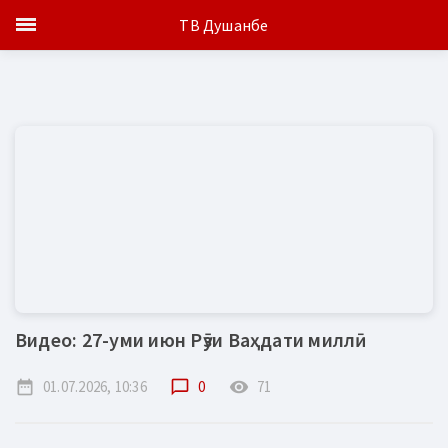
ТВ Душанбе
Видео: 27-уми июн Рӯзи Ваҳдати миллӣ
date_range
01.07.2026, 10:36
chat_bubble_outline
0
remove_red_eye
71