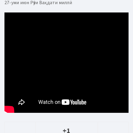
27-уми июн Рӯзи Ваҳдати миллӣ
+1