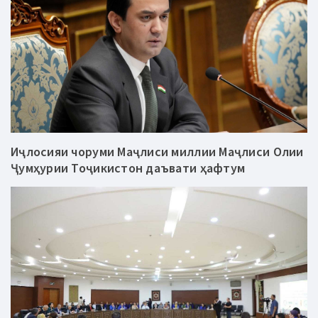
Иҷлосияи чоруми Маҷлиси миллии Маҷлиси Олии
Ҷумҳурии Тоҷикистон даъвати ҳафтум