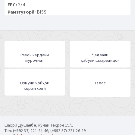
FEC:
3/4
Рамзгузорӣ:
BISS
Равон кардани
Ҷадвали
муроҷиат
қабули шаҳрвандон
Озмуни ҷойҳои
Тамос
кории холӣ
шаҳри Душанбе, кӯчаи Теҳрон 19/1
Тел: (+992 37) 221-24-46; (+992 37) 221-26-29