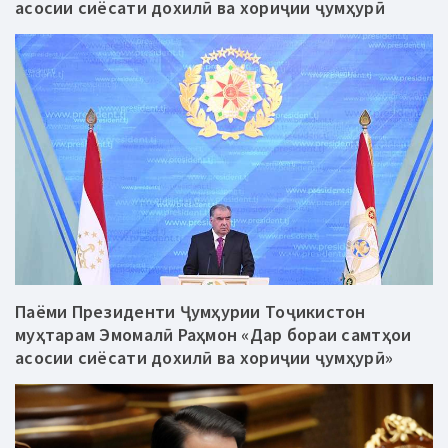
асосии сиёсати дохилӣ ва хориҷии ҷумҳурӣ
Паёми Президенти Ҷумҳурии Тоҷикистон
муҳтарам Эмомалӣ Раҳмон «Дар бораи самтҳои
асосии сиёсати дохилӣ ва хориҷии ҷумҳурӣ»