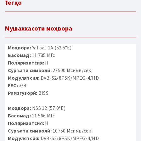
Тегҳо
Мушаххасоти моҳвора
Моҳвора:
Yahsat 1A (52.5°E)
Басомад:
11 785 МГс
Поляризатсия:
H
Суръати символӣ:
27500 Мсимв/сек
Модулятсия:
DVB-S2/8PSK/MPEG-4/HD
FEC:
3/4
Рамзгузорӣ:
BISS
Моҳвора:
NSS 12 (57.0°E)
Басомад:
11 566 МГс
Поляризатсия:
H
Суръати символӣ:
10750 Мсимв/сек
Модулятсия:
DVB-S2/8PSK/MPEG-4/HD