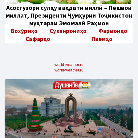
Aсосгузори сулҳу ваҳдати миллӣ – Пешвои
миллат, Президенти Ҷумҳурии Тоҷикистон
муҳтарам Эмомалӣ Раҳмон
Вохӯриҳо
Суханрониҳо
Фармонҳо
Сафарҳо
Паёмҳо
world-weather.ru
world-weather.ru