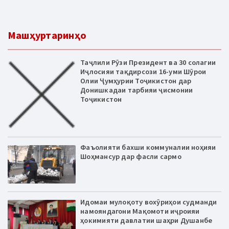
Машҳуртаринҳо
Таҷлили Рӯзи Президент ва 30 солагии
Иҷлосияи тақдирсози 16-уми Шӯрои
Олии Ҷумҳурии Тоҷикистон дар
Донишкадаи тарбияи ҷисмонии
Тоҷикистон
Фаъолияти бахши коммуналии ноҳияи
Шоҳмансур дар фасли сармо
Идомаи мулоқоту вохӯриҳои судманди
намояндагони Мақомоти иҷроияи
ҳокимияти давлатии шаҳри Душанбе