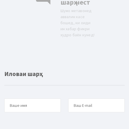
шарҳ нест
Шумо метавонед
аввалин касе
бошед, ки оиди
ин хабар фикри
худро баён кунед!
Иловаи шарҳ