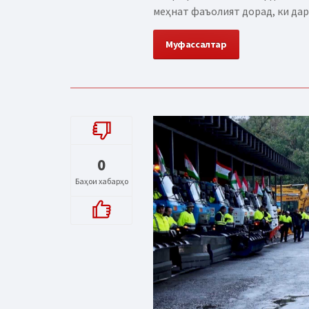
меҳнат фаъолият дорад, ки дар
Муфассалтар
0
Баҳои хабарҳо