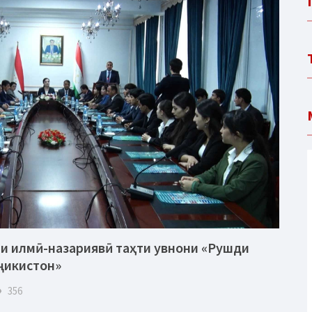
и илмӣ-назариявӣ таҳти увнони «Рушди
ҷикистон»
eye
356