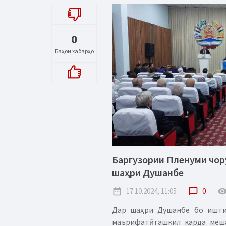
0
Баҳои хабарҳо
Баргузории Пленуми чор
шаҳри Душанбе
date_range
17.10.2024, 11:05
chat_bubble_outline
0
remove_red_
Дар шаҳри Душанбе бо ишти
маърифатӣ ташкил карда меш