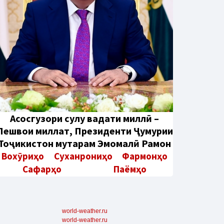
Aсосгузори сулҳу ваҳдати миллӣ –
Пешвои миллат, Президенти Ҷумҳурии
Тоҷикистон муҳтарам Эмомалӣ Раҳмон
Вохӯриҳо
Суханрониҳо
Фармонҳо
Сафарҳо
Паёмҳо
world-weather.ru
world-weather.ru