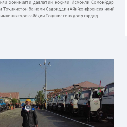
ияи ҳокимияти давлатии ноҳияи Исмоили Сомонӣ дар
 Тоҷикистон ба номи Садриддин Айнӣ конфренсия илмӣ-
 имкониятҳои сайёҳии Тоҷикистон» доир гардид....