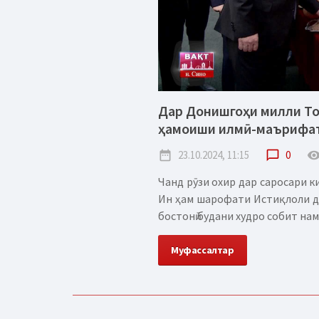
Дар Донишгоҳи милли То
ҳамоиши илмӣ-маърифат
date_range
23.10.2024, 11:15
chat_bubble_outline
0
remove_red_
Чанд рӯзи охир дар саросари 
Ин ҳам шарофати Истиқлоли да
бостонӣ будани худро собит нам
Муфассалтар