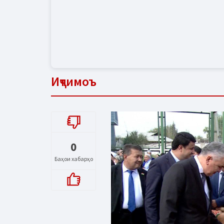
Иҷтимоъ
0
Баҳои хабарҳо