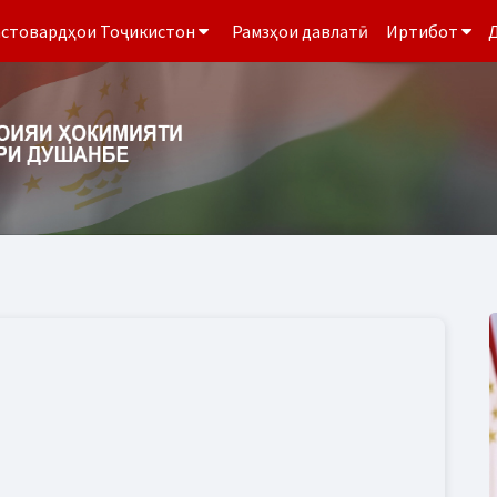
стовардҳои Тоҷикистон
Рамзҳои давлатӣ
Иртибот
Д