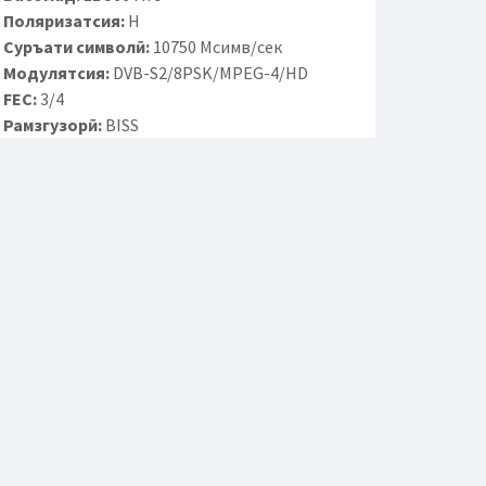
Поляризатсия:
H
Суръати символӣ:
10750 Мсимв/сек
Модулятсия:
DVB-S2/8PSK/MPEG-4/HD
FEC:
3/4
Рамзгузорӣ:
BISS