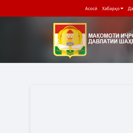
Асосӣ
Хабарҳо
Да