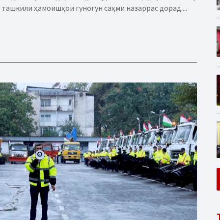
 ташкили ҳамоишҳои гуногун саҳми назаррас дорад....