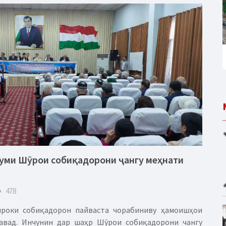
уми Шӯрои собиқадорони ҷангу меҳнати
eye
478
роки собиқадорон пайваста чорабиниву ҳамоишҳои
авад. Инчунин дар шаҳр Шӯрои собиқадорони чангу