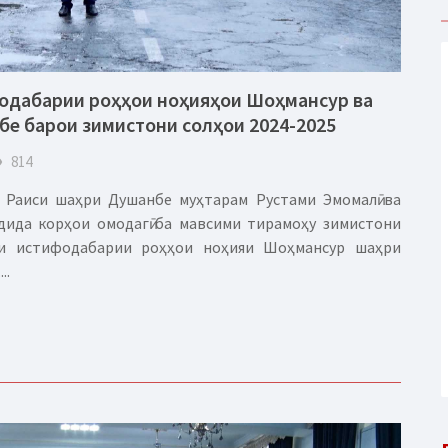
одабарии роҳҳои ноҳияҳои Шоҳмансур ва
е барои зимистони солҳои 2024-2025
eye
814
 Раиси шаҳри Душанбе муҳтарам Рустами Эмомалӣ ва
ида корҳои омодагӣ ба мавсими тирамоҳу зимистони
ати истифодабарии роҳҳои ноҳияи Шоҳмансур шаҳри
..