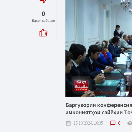
0
Баҳои хабарҳо
Баргузории конференсия
имкониятҳои сайёҳии То
date_range
15.10.2024, 10:35
chat_bubble_outline
0
remove_red_