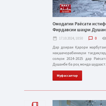
Омодагии Раёсати истиф
Фирдавсии шаҳри Душанб
date_range
17.10.2024, 10:50
chat_bubble_outline
0
remove_red_
Дар доираи Қарори марбутаи
нақшачорабиниҳои тасдиқгард
солҳои 2024-2025 дар Раёс
Душанбе ба роҳ монда шудааст..
Муфассалтар