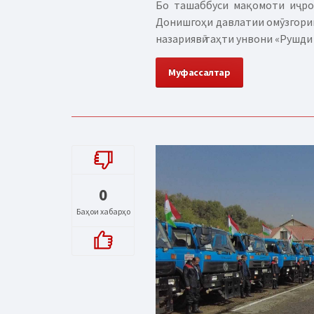
Бо ташаббуси мақомоти иҷро
Донишгоҳи давлатии омӯзгории
назариявӣ таҳти унвони «Рушди
Муфассалтар
0
Баҳои хабарҳо