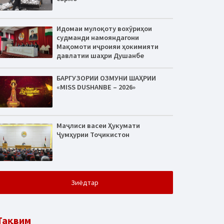
Идомаи мулоқоту вохӯриҳои
судманди намояндагони
Мақомоти иҷроияи ҳокимияти
давлатии шаҳри Душанбе
БАРГУЗОРИИ ОЗМУНИ ШАҲРИИ
«MISS DUSHANBE – 2026»
Маҷлиси васеи Ҳукумати
Ҷумҳурии Тоҷикистон
Зиёдтар
Тақвим