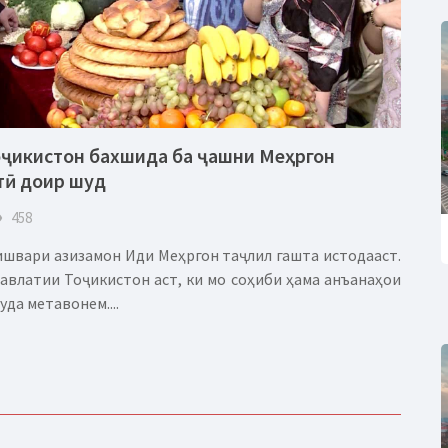
ҷикистон бахшида ба ҷашни Меҳргон
ӣ доир шуд
eye
458
кишвари азизамон Иди Меҳргон таҷлил гашта истодааст.
влатии Тоҷикистон аст, ки мо соҳиби ҳама анъанаҳои
уда метавонем....