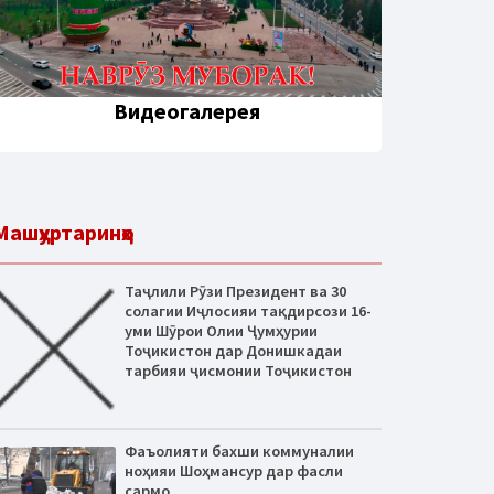
Видеогалерея
Машҳуртаринҳо
Таҷлили Рӯзи Президент ва 30
солагии Иҷлосияи тақдирсози 16-
уми Шӯрои Олии Ҷумҳурии
Тоҷикистон дар Донишкадаи
тарбияи ҷисмонии Тоҷикистон
Фаъолияти бахши коммуналии
ноҳияи Шоҳмансур дар фасли
сармо