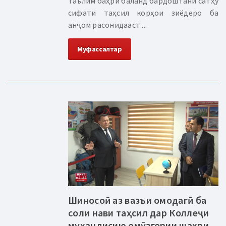
таълим баҳри баланд бардоштани сатҳу
сифати таҳсил корҳои зиёдеро ба
анҷом расонидааст....
Муфассалтар
Шиносоӣ аз вазъи омодагӣ ба
соли нави таҳсил дар Коллеҷи
муҳандисию омӯзгории шаҳри