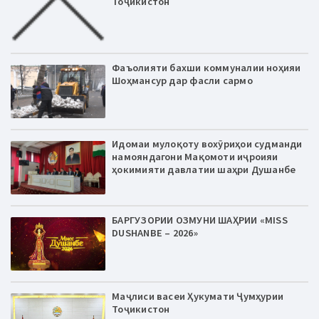
Тоҷикистон
Фаъолияти бахши коммуналии ноҳияи
Шоҳмансур дар фасли сармо
Идомаи мулоқоту вохӯриҳои судманди
намояндагони Мақомоти иҷроияи
ҳокимияти давлатии шаҳри Душанбе
БАРГУЗОРИИ ОЗМУНИ ШАҲРИИ «MISS
DUSHANBE – 2026»
Маҷлиси васеи Ҳукумати Ҷумҳурии
Тоҷикистон