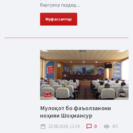
баргузор гардид....
Муфассалтар
Мулоқот бо фаъолзанони
ноҳияи Шоҳмансур
date_range
22.08.2024, 13:24
chat_bubble_outline
0
remove_red_eye
471