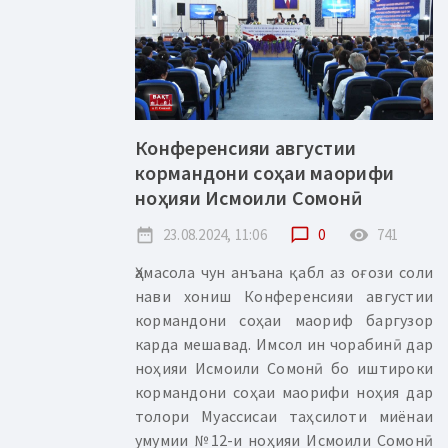
Конференсияи августии
кормандони соҳаи маорифи
ноҳияи Исмоили Сомонӣ
date_range
23.08.2024, 11:06
chat_bubble_outline
0
remove_red_eye
741
Ҳамасола чун анъана қабл аз оғози соли
нави хониш Конференсияи августии
кормандони соҳаи маориф баргузор
карда мешавад. Имсол ин чорабинӣ дар
ноҳияи Исмоили Сомонӣ бо иштироки
кормандони соҳаи маорифи ноҳия дар
толори Муассисаи таҳсилоти миёнаи
умумии №12-и ноҳияи Исмоили Сомонӣ