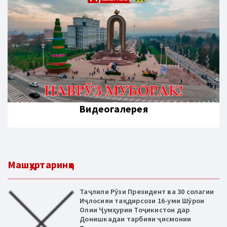
Видеогалерея
Машҳуртаринҳо
Таҷлили Рӯзи Президент ва 30 солагии
Иҷлосияи тақдирсози 16-уми Шӯрои
Олии Ҷумҳурии Тоҷикистон дар
Донишкадаи тарбияи ҷисмонии