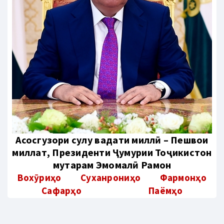
Aсосгузори сулҳу ваҳдати миллӣ – Пешвои
миллат, Президенти Ҷумҳурии Тоҷикистон
муҳтарам Эмомалӣ Раҳмон
Вохӯриҳо
Суханрониҳо
Фармонҳо
Сафарҳо
Паёмҳо