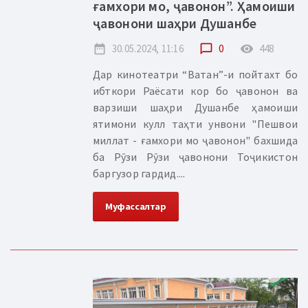
ғамхори мо, ҷавонон”. Ҳамоиши
ҷавонони шаҳри Душанбе
date_range
30.05.2024, 11:16
chat_bubble_outline
0
remove_red_eye
448
Дар кинотеатри “Ватан”-и пойтахт бо
ибткори Раёсати кор бо ҷавонон ва
варзиши шаҳри Душанбе ҳамоиши
ятимони кулл таҳти унвони "Пешвои
миллат - ғамхори мо ҷавонон" бахшида
ба Рӯзи Рӯзи ҷавонони Тоҷикистон
баргузор гардид....
Муфассалтар