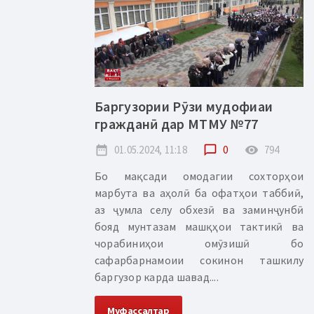
Баргузории Рӯзи мудофиаи
гражданӣ дар МТМУ №77
date_range
01.05.2024, 11:18
chat_bubble_outline
0
remove_red_eye
794
Бо мақсади омодагии сохторҳои
марбута ва аҳолӣ ба офатҳои таббиӣ,
аз ҷумла селу обхезӣ ва заминҷунбӣ
бояд мунтазам машқҳои тактикӣ ва
чорабиниҳои омӯзишӣ бо
сафарбарнамоии сокинон ташкилу
баргузор карда шавад....
Муфассалтар