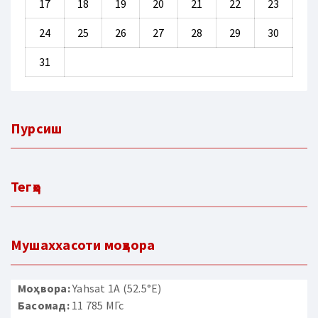
17
18
19
20
21
22
23
24
25
26
27
28
29
30
31
Пурсиш
Тегҳо
Мушаххасоти моҳвора
Моҳвора:
Yahsat 1A (52.5°E)
Басомад:
11 785 МГс