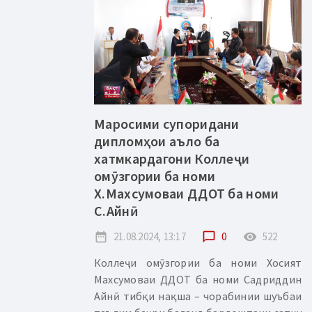
Маросими супоридани
дипломҳои аъло ба
хатмкардагони Коллеҷи
омӯзгории ба номи
Х.Махсумоваи ДДОТ ба номи
С.Айнӣ
date_range
21.08.2024, 13:17
chat_bubble_outline
0
remove_red_eye
522
Коллеҷи омӯзгории ба номи Хосият
Махсумоваи ДДОТ ба номи Садриддин
Айнӣ тибқи нақша – чорабинии шуъбаи