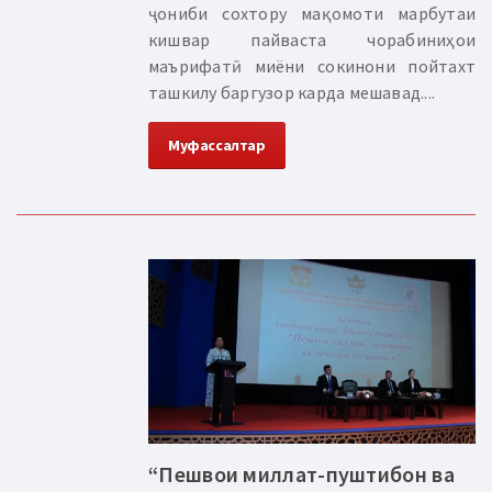
ҷониби сохтору мақомоти марбутаи
кишвар пайваста чорабиниҳои
маърифатӣ миёни сокинони пойтахт
ташкилу баргузор карда мешавад....
Муфассалтар
“Пешвои миллат-пуштибон ва