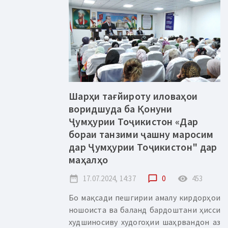
Шарҳи тағйироту иловаҳои
воридшуда ба Қонуни
Ҷумҳурии Тоҷикистон «Дар
бораи танзими ҷашну маросим
дар Ҷумҳурии Тоҷикистон" дар
маҳалҳо
date_range
17.07.2024, 14:37
chat_bubble_outline
0
remove_red_eye
453
Бо мақсади пешгирии амалу кирдорҳои
ношоиста ва баланд бардоштани ҳисси
худшиносиву худогоҳии шаҳрвандон аз