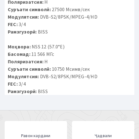
Поляризатсия:
H
Суръати символӣ:
27500 Мсимв/сек
Модулятсия:
DVB-S2/8PSK/MPEG-4/HD
FEC:
3/4
Рамзгузорӣ:
BISS
Моҳвора:
NSS 12 (57.0°E)
Басомад:
11 566 МГс
Поляризатсия:
H
Суръати символӣ:
10750 Мсимв/сек
Модулятсия:
DVB-S2/8PSK/MPEG-4/HD
FEC:
3/4
Рамзгузорӣ:
BISS
Равон кардани
Ҷадвали