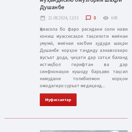
Душанбе
date_range
21.08.2024, 12:55
chat_bubble_outline
0
remove_red_eye
649
Ҳамасола бо фаро расидани соли нави
хониш муассисаҳои таҳсилоти миёнаи
умумӣ, миёнаи касбии ҳудуди шаҳри
Душанбе корҳои таҷдиду азнавсозиро
вусъат дода, ҷиҳати дар сатҳи баланд
истиқбол гирифтан ва дар
синфхонаҳои кушоду барҳаво таҳсил
намудани толибилмон корҳои
омодагиро суръат медиҳанд....
Муфассалтар