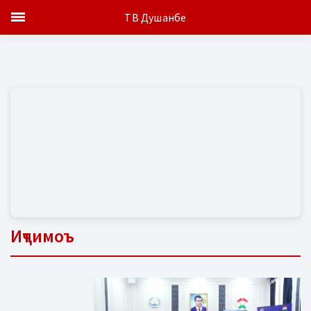
ТВ Душанбе
Иҷтимоъ