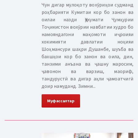
Чун дигар мулоқоту вохӯриҳои судманд
роҳбарияти Кумитаи кор бо занон ва
оилаи назди Ҳукумати Ҷумҳурии
Тоҷикистон вохӯрии навбатии худро бо
намояндагони мақомоти иҷроияи
хокимияти давлатии ноҳияи
Шоҳмансури шаҳри Душанбе, шуъба ва
бахшҳои кор бо занон ва оила, дин,
танзими анъана ва ҷашну маросим,
ҷавонон ва варзиш, маориф,
тандурустӣ ва дигар аҳли ҷамоатчигӣ
доир намуданд. Зимни...
Муфассалтар