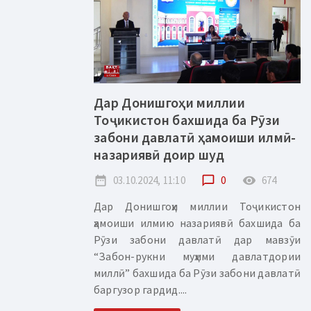
Дар Донишгоҳи миллии
Тоҷикистон бахшида ба Рӯзи
забони давлатӣ ҳамоиши илмӣ-
назариявӣ доир шуд
date_range
03.10.2024, 11:10
chat_bubble_outline
0
remove_red_eye
674
Дар Донишгоҳи миллии Тоҷикистон
ҳамоиши илмию назариявӣ бахшида ба
Рӯзи забони давлатӣ дар мавзӯи
“Забон-рукни муҳими давлатдории
миллӣ” бахшида ба Рӯзи забони давлатӣ
баргузор гардид....