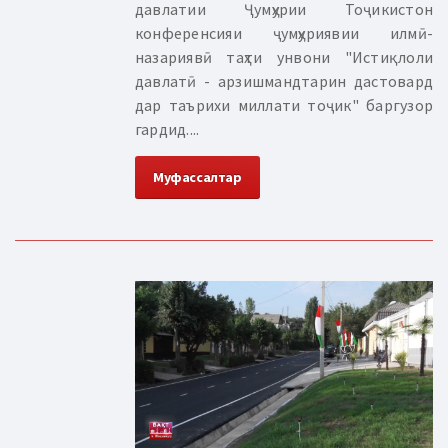
давлатии Ҷумҳурии Тоҷикистон
конференсияи ҷумҳуриявии илмӣ-
назариявӣ таҳти унвони "Истиқлоли
давлатӣ - арзишмандтарин дастовард
дар таърихи миллати тоҷик" баргузор
гардид....
Муфассалтар