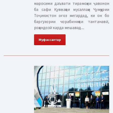
маросими даъвати тирамоҳии ҷавонон
ба сафи Қувваҳои мусаллаҳи Ҷумҳурии
Тоҷикистон оғоз мегардад, ки он бо
баргузории чорабиниҳои тантанавӣ,
роҳандозӣ карда мешавад....
Муфассалтар