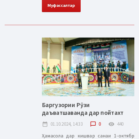
Муфассалтар
Баргузории Рӯзи
даъватшаванда дар пойтахт
date_range
01.10.2024, 14:33
chat_bubble_outline
0
remove_red_eye
440
Ҳамасола дар кишвар санаи 1-октябр