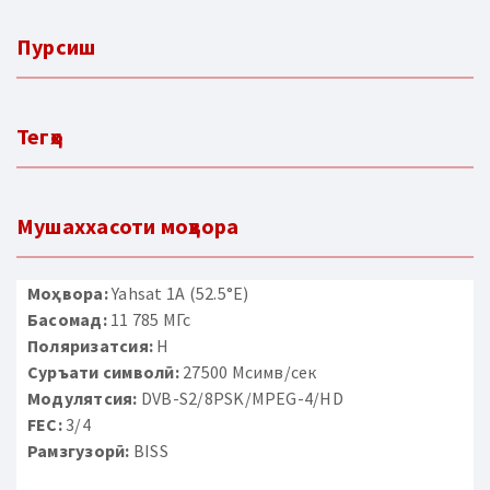
Пурсиш
Тегҳо
Мушаххасоти моҳвора
Моҳвора:
Yahsat 1A (52.5°E)
Басомад:
11 785 МГс
Поляризатсия:
H
Суръати символӣ:
27500 Мсимв/сек
Модулятсия:
DVB-S2/8PSK/MPEG-4/HD
FEC:
3/4
Рамзгузорӣ:
BISS