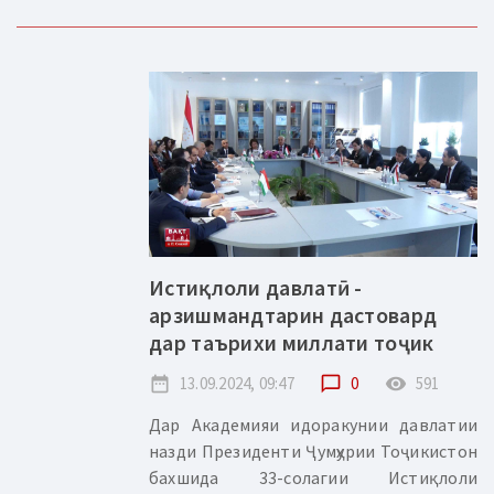
Истиқлоли давлатӣ -
арзишмандтарин дастовард
дар таърихи миллати тоҷик
date_range
13.09.2024, 09:47
chat_bubble_outline
0
remove_red_eye
591
Дар Академияи идоракунии давлатии
назди Президенти Ҷумҳурии Тоҷикистон
бахшида 33-солагии Истиқлоли