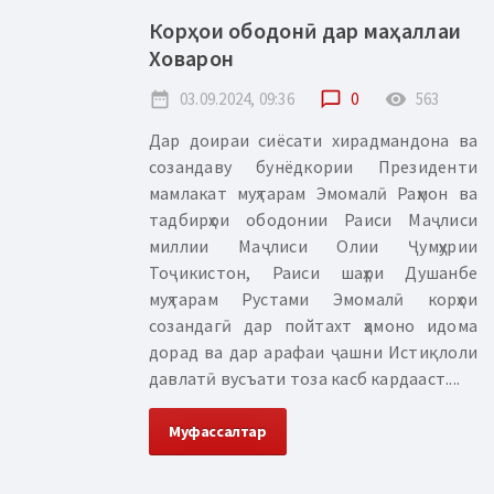
Корҳои ободонӣ дар маҳаллаи
Ховарон
date_range
03.09.2024, 09:36
chat_bubble_outline
0
remove_red_eye
563
Дар доираи сиёсати хирадмандона ва
созандаву бунёдкории Президенти
мамлакат муҳтарам Эмомалӣ Раҳмон ва
тадбирҳои ободонии Раиси Маҷлиси
миллии Маҷлиси Олии Ҷумҳурии
Тоҷикистон, Раиси шаҳри Душанбе
муҳтарам Рустами Эмомалӣ корҳои
созандагӣ дар пойтахт ҳамоно идома
дорад ва дар арафаи ҷашни Истиқлоли
давлатӣ вусъати тоза касб кардааст....
Муфассалтар