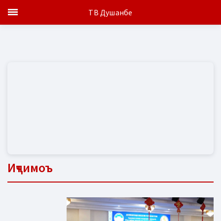
ТВ Душанбе
Иҷтимоъ