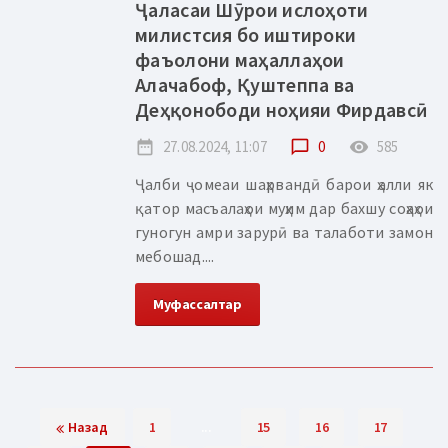
Ҷаласаи Шӯрои ислоҳоти
милистсия бо иштироки
фаъолони маҳаллаҳои
Алачабоф, Қуштеппа ва
Деҳқонободи ноҳияи Фирдавсӣ
date_range
27.08.2024, 11:07
chat_bubble_outline
0
remove_red_eye
585
Ҷалби ҷомеаи шаҳрвандӣ барои ҳалли як
қатор масъалаҳои муҳим дар бахшу соҳаҳои
гуногун амри зарурӣ ва талаботи замон
мебошад....
Муфассалтар
Назад
1
...
15
16
17