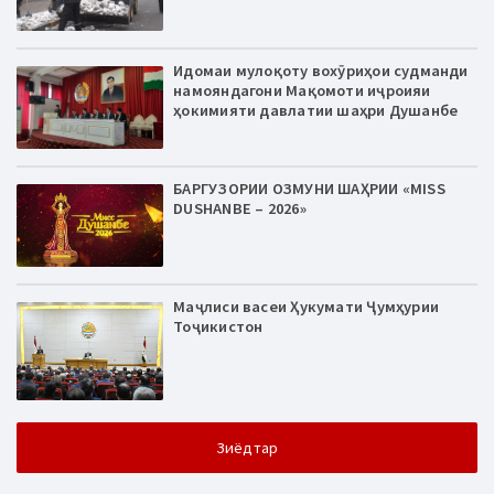
Идомаи мулоқоту вохӯриҳои судманди
намояндагони Мақомоти иҷроияи
ҳокимияти давлатии шаҳри Душанбе
БАРГУЗОРИИ ОЗМУНИ ШАҲРИИ «MISS
DUSHANBE – 2026»
Маҷлиси васеи Ҳукумати Ҷумҳурии
Тоҷикистон
Зиёдтар