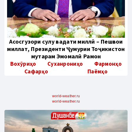
Aсосгузори сулҳу ваҳдати миллӣ – Пешвои
миллат, Президенти Ҷумҳурии Тоҷикистон
муҳтарам Эмомалӣ Раҳмон
Вохӯриҳо
Суханрониҳо
Фармонҳо
Сафарҳо
Паёмҳо
world-weather.ru
world-weather.ru