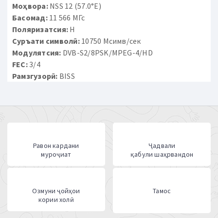
Моҳвора:
NSS 12 (57.0°E)
Басомад:
11 566 МГс
Поляризатсия:
H
Суръати символӣ:
10750 Мсимв/сек
Модулятсия:
DVB-S2/8PSK/MPEG-4/HD
FEC:
3/4
Рамзгузорӣ:
BISS
Равон кардани
Ҷадвали
муроҷиат
қабули шаҳрвандон
Озмуни ҷойҳои
Тамос
кории холӣ