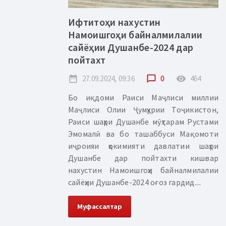
Ифтитоҳи нахустин
Намоишгоҳи байналмилалии
сайёҳии Душанбе-2024 дар
пойтахт
date_range
27.09.2024, 09:36
chat_bubble_outline
0
remove_red_eye
464
Бо иқдоми Раиси Маҷлиси миллии
Маҷлиси Олии Ҷумҳурии Тоҷикистон,
Раиси шаҳри Душанбе мӯҳтарам Рустами
Эмомалӣ ва бо ташаббуси Мақомоти
иҷроияи ҳокимияти давлатии шаҳри
Душанбе дар пойтахти кишвар
нахустин Намоишгоҳи байналмилалии
сайёҳии Душанбе-2024 оғоз гардид....
Муфассалтар