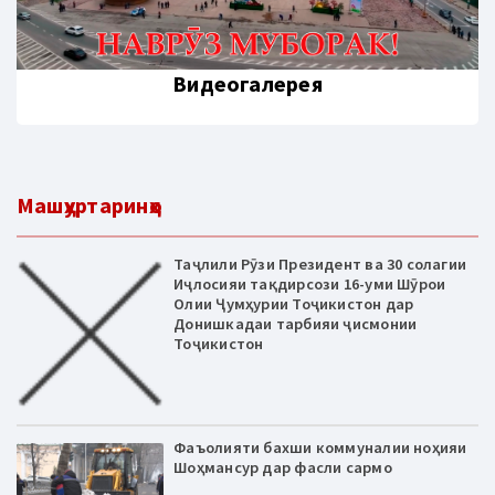
Видеогалерея
Машҳуртаринҳо
Таҷлили Рӯзи Президент ва 30 солагии
Иҷлосияи тақдирсози 16-уми Шӯрои
Олии Ҷумҳурии Тоҷикистон дар
Донишкадаи тарбияи ҷисмонии
Тоҷикистон
Фаъолияти бахши коммуналии ноҳияи
Шоҳмансур дар фасли сармо