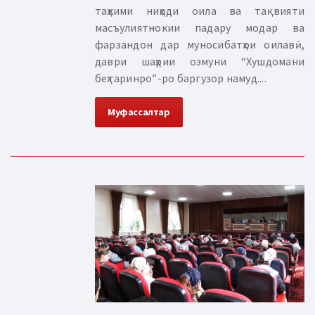
таҳкими ниҳоди оила ва тақвияти
масъулиятнокии падару модар ва
фарзандон дар муносибатҳои оилавӣ,
даври шаҳрии озмуни “Хушдомани
беҳтаринро”-ро баргузор намуд....
Муфассалтар