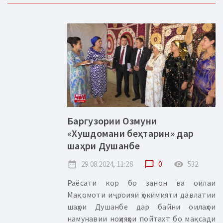
Баргузории Озмуни
«Хушдомани беҳтарин» дар
шаҳри Душанбе
date_range
29.08.2024, 11:28
chat_bubble_outline
0
remove_red_eye
532
Раёсати кор бо занон ва оилаи
Мақомоти иҷроияи ҳокимияти давлатии
шаҳри Душанбе дар байни оилаҳои
намунавии ноҳияҳои пойтахт бо мақсади