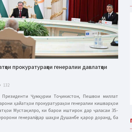
атҳои прокуратураҳои генералии давлатҳои
eye
132
т Президенти Ҷумҳурии Тоҷикистон, Пешвои миллат
барони ҳайатҳои прокуратураҳои генералии кишварҳои
ҳои Мустақилро, ки барои иштирок дар ҷаласаи 35-
ророни генералӣ дар шаҳри Душанбе қарор доранд, ба