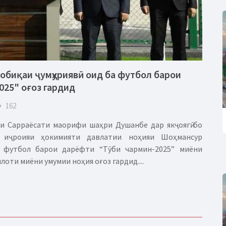
собиқаи ҷумҳуриявӣ оид ба футбол барои
025" оғоз гардид
eye
162
 Сарраёсати маорифи шаҳри Душанбе дар якҷоягӣ бо
иҷроияи ҳокимияти давлатии ноҳияи Шоҳмансур
а футбол барои дарёфти “Тӯби чармин-2025” миёни
оти миёни умумии ноҳия оғоз гардид....