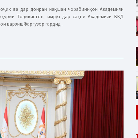
тоҷик ва дар доираи нақшаи чорабиниҳои Академияи
мҳурии Тоҷикистон, имрӯз дар саҳни Академияи ВКД
 варзишӣ баргузор гардид....