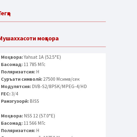
Тегҳо
Мушаххасоти моҳвора
Моҳвора:
Yahsat 1A (52.5°E)
Басомад:
11 785 МГс
Поляризатсия:
H
Суръати символӣ:
27500 Мсимв/сек
Модулятсия:
DVB-S2/8PSK/MPEG-4/HD
FEC:
3/4
Рамзгузорӣ:
BISS
Моҳвора:
NSS 12 (57.0°E)
Басомад:
11 566 МГс
Поляризатсия:
H