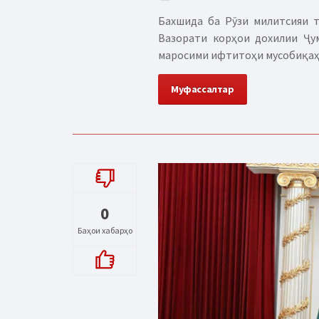
Бахшида ба Рӯзи милитсияи 
Вазорати корҳои дохилии Ҷу
маросими ифтитоҳи мусобиқаҳои
Муфассалтар
0
Баҳои хабарҳо