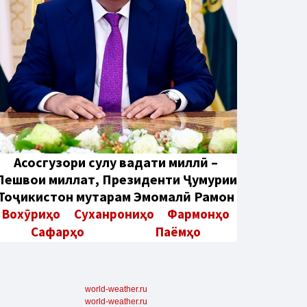
Aсосгузори сулҳу ваҳдати миллӣ –
Пешвои миллат, Президенти Ҷумҳурии
Тоҷикистон муҳтарам Эмомалӣ Раҳмон
Вохӯриҳо
Суханрониҳо
Фармонҳо
Сафарҳо
Паёмҳо
world-weather.ru
world-weather.ru