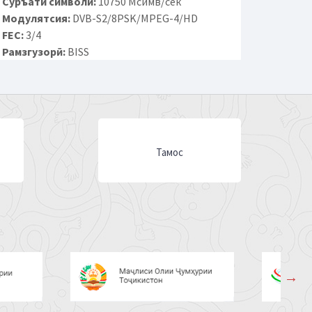
Суръати символӣ:
10750 Мсимв/сек
Модулятсия:
DVB-S2/8PSK/MPEG-4/HD
FEC:
3/4
Рамзгузорӣ:
BISS
Тамос