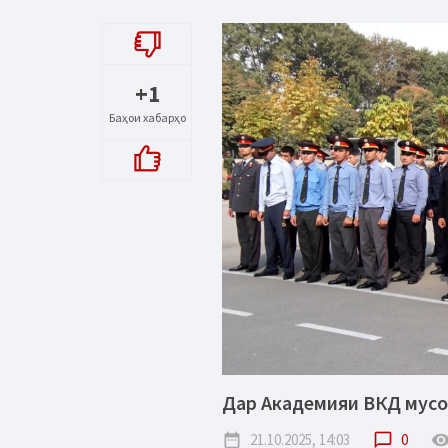
+1
Баҳои хабарҳо
Дар Академияи ВКД мусо
date_range
21.10.2025, 14:03
chat_bubble_outline
0
remove_red_