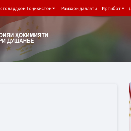
стовардҳои Тоҷикистон
Рамзҳои давлатӣ
Иртибот
Д