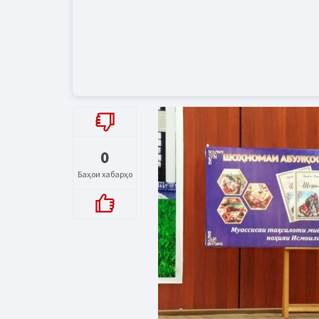
0
Баҳои хабарҳо