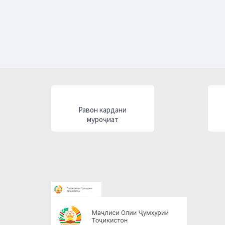
Равон кардани
муроҷиат