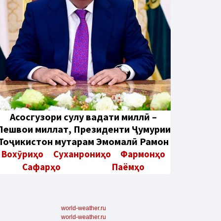
Aсосгузори сулҳу ваҳдати миллӣ –
Пешвои миллат, Президенти Ҷумҳурии
Тоҷикистон муҳтарам Эмомалӣ Раҳмон
Вохӯриҳо
Суханрониҳо
Фармонҳо
Сафарҳо
Паёмҳо
world-weather.ru
world-weather.ru