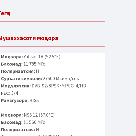
Тегҳо
Мушаххасоти моҳвора
Моҳвора:
Yahsat 1A (52.5°E)
Басомад:
11 785 МГс
Поляризатсия:
H
Суръати символӣ:
27500 Мсимв/сек
Модулятсия:
DVB-S2/8PSK/MPEG-4/HD
FEC:
3/4
Рамзгузорӣ:
BISS
Моҳвора:
NSS 12 (57.0°E)
Басомад:
11 566 МГс
Поляризатсия:
H