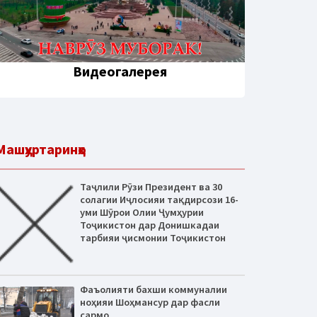
Видеогалерея
Машҳуртаринҳо
Таҷлили Рӯзи Президент ва 30
солагии Иҷлосияи тақдирсози 16-
уми Шӯрои Олии Ҷумҳурии
Тоҷикистон дар Донишкадаи
тарбияи ҷисмонии Тоҷикистон
Фаъолияти бахши коммуналии
ноҳияи Шоҳмансур дар фасли
сармо