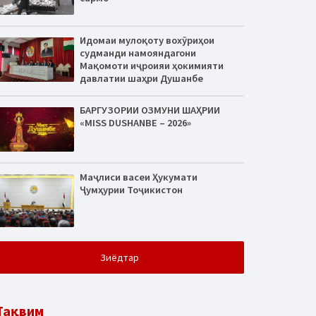
Идомаи мулоқоту вохӯриҳои
судманди намояндагони
Мақомоти иҷроияи ҳокимияти
давлатии шаҳри Душанбе
БАРГУЗОРИИ ОЗМУНИ ШАҲРИИ
«MISS DUSHANBE – 2026»
Маҷлиси васеи Ҳукумати
Ҷумҳурии Тоҷикистон
Зиёдтар
Тақвим