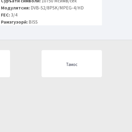
Суръати символӣ:
10750 Мсимв/сек
Модулятсия:
DVB-S2/8PSK/MPEG-4/HD
FEC:
3/4
Рамзгузорӣ:
BISS
Тамос