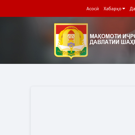
Асосӣ
Хабарҳо
Да