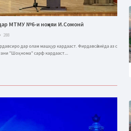
дар МТМУ №6-и ноҳияи И.Сомонӣ
eye
288
давсиро дар олам машҳур кардааст. Фирдавсӣ зиёда аз сӣ
ани "Шоҳнома" сарф кардааст....