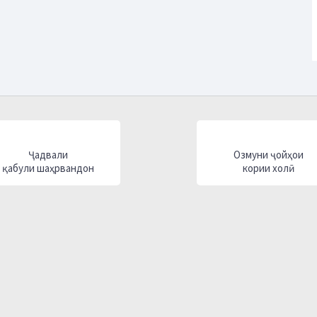
Ҷадвали
Озмуни ҷойҳои
қабули шаҳрвандон
кории холӣ