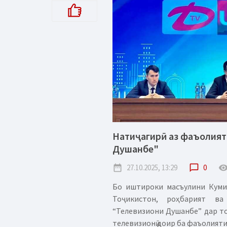
Натиҷагирӣ аз фаъолияти
Душанбе"
date_range
27.10.2025, 13:29
chat_bubble_outline
0
remove_red_
Бо иштироки масъулини Куми
Тоҷикистон, роҳбарият ва
“Телевизиони Душанбе” дар то
телевизионӣ доир ба фаъолияти 