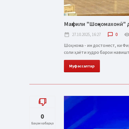
Маҳфили "Шоҳномахонӣ" 
date_range
27.10.2025, 16:27
chat_bubble_outline
0
remove_red_
Шоҳнома - ин достонест, ки Фир
соли ҳаёти худро барои навишт
Муфассалтар
0
Баҳои хабарҳо