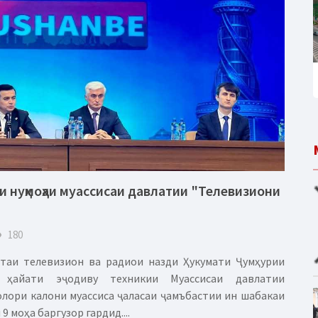
 нуҳмоҳаи муассисаи давлатии "Телевизиони
eye
180
таи телевизион ва радиои назди Ҳукумати Ҷумҳурии
 ҳайати эҷодиву техникии Муассисаи давлатии
лори калони муассиса ҷаласаи ҷамъбастии ин шабакаи
9 моҳа баргузор гардид....