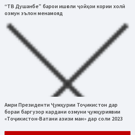
“ТВ Душанбе” барои ишғоли ҷойҳои кории холӣ
озмун эълон менамояд
Амри Президенти Ҷумҳурии Тоҷикистон дар
бораи баргузор кардани озмуни ҷумҳуриявии
«Тоҷикистон-Ватани азизи ман» дар соли 2023