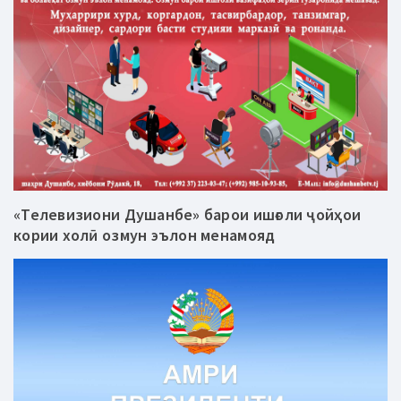
«Телевизиони Душанбе» барои ишғоли ҷойҳои
кории холӣ озмун эълон менамояд