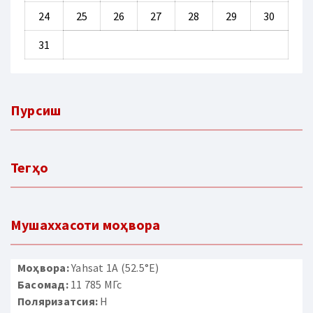
24
25
26
27
28
29
30
31
Пурсиш
Тегҳо
Мушаххасоти моҳвора
Моҳвора:
Yahsat 1A (52.5°E)
Басомад:
11 785 МГс
Поляризатсия:
H