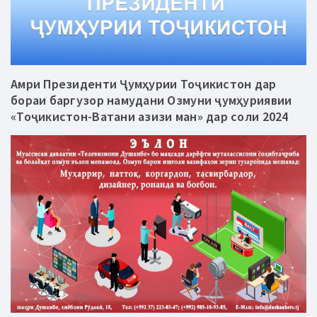
Амри Президенти Ҷумҳурии Тоҷикистон дар
бораи баргузор намудани Озмуни ҷумҳуриявии
«Тоҷикистон-Ватани азизи ман» дар соли 2024