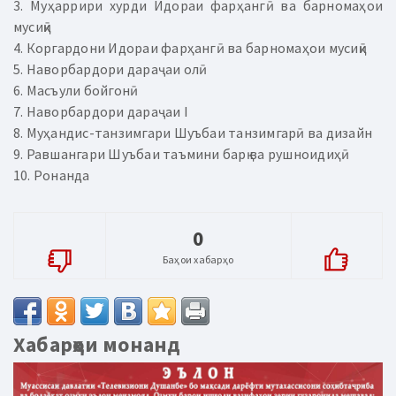
3. Муҳаррири хурди Идораи фарҳангӣ ва барномаҳои
мусиқӣ
4. Коргардони Идораи фарҳангӣ ва барномаҳои мусиқӣ
5. Наворбардори дараҷаи олӣ
6. Масъули бойгонӣ
7. Наворбардори дараҷаи I
8. Муҳандис-танзимгари Шуъбаи танзимгарӣ ва дизайн
9. Равшангари Шуъбаи таъмини барқ ва рушноидиҳӣ
10. Ронанда
0
Баҳои хабарҳо
Хабарҳои монанд