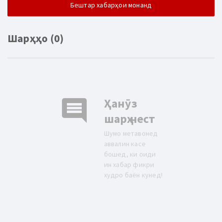
Бештар хабарҳои монанд
Шарҳҳо (0)
comment
Ҳанӯз
шарҳ нест
Шумо метавонед
аввалин касе
бошед, ки оиди
ин хабар фикри
худро баён кунед!