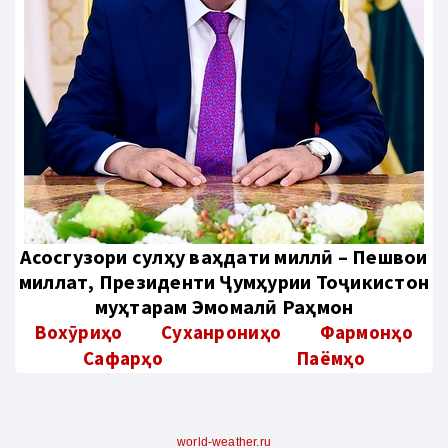
Aсосгузори сулҳу ваҳдати миллӣ – Пешвои
миллат, Президенти Ҷумҳурии Тоҷикистон
муҳтарам Эмомалӣ Раҳмон
Вохӯриҳо
Суханрониҳо
Фармонҳо
Сафарҳо
Паёмҳо
world-weather.ru