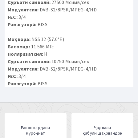
Суръати символӣ:
27500 Мсимв/сек
Модулятсия:
DVB-S2/8PSK/MPEG-4/HD
FEC:
3/4
Рамзгузорӣ:
BISS
Моҳвора:
NSS 12 (57.0°E)
Басомад:
11 566 МГс
Поляризатсия:
H
Суръати символӣ:
10750 Мсимв/сек
Модулятсия:
DVB-S2/8PSK/MPEG-4/HD
FEC:
3/4
Рамзгузорӣ:
BISS
Равон кардани
Ҷадвали
муроҷиат
қабули шаҳрвандон