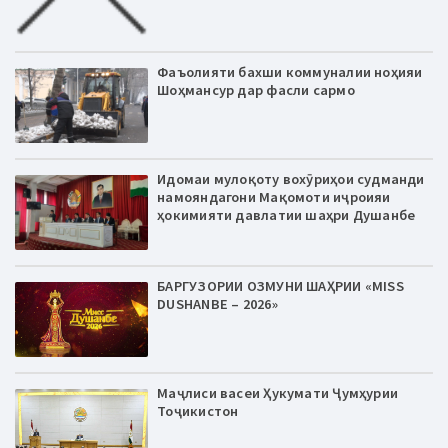
Фаъолияти бахши коммуналии ноҳияи
Шоҳмансур дар фасли сармо
Идомаи мулоқоту вохӯриҳои судманди
намояндагони Мақомоти иҷроияи
ҳокимияти давлатии шаҳри Душанбе
БАРГУЗОРИИ ОЗМУНИ ШАҲРИИ «MISS
DUSHANBE – 2026»
Маҷлиси васеи Ҳукумати Ҷумҳурии
Тоҷикистон