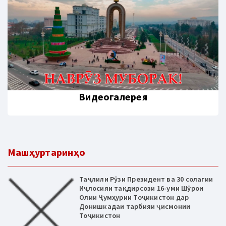
Видеогалерея
Машҳуртаринҳо
Таҷлили Рӯзи Президент ва 30 солагии
Иҷлосияи тақдирсози 16-уми Шӯрои
Олии Ҷумҳурии Тоҷикистон дар
Донишкадаи тарбияи ҷисмонии
Тоҷикистон