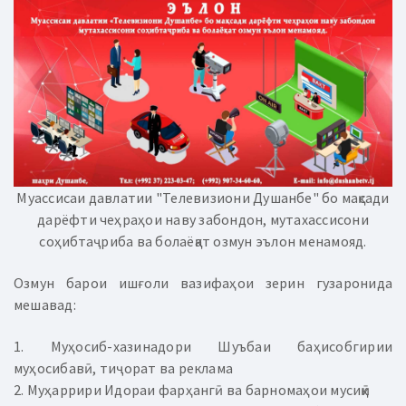
Муассисаи давлатии "Телевизиони Душанбе" бо мақсади
дарёфти чеҳраҳои наву забондон, мутахассисони
соҳибтаҷриба ва болаёқат озмун эълон менамояд.
Озмун барои ишғоли вазифаҳои зерин гузаронида
мешавад:
1. Муҳосиб-хазинадори Шуъбаи баҳисобгирии
муҳосибавӣ, тиҷорат ва реклама
2. Муҳаррири Идораи фарҳангӣ ва барномаҳои мусиқӣ