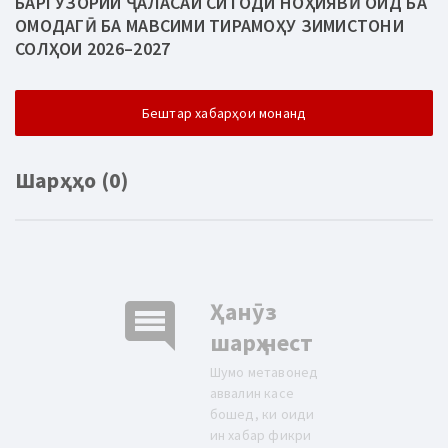
БАРГУЗОРИИ ҶАЛАСАИ СИТОДИ НОҲИЯВӢ ОИД БА
ОМОДАГӢ БА МАВСИМИ ТИРАМОҲУ ЗИМИСТОНИ
СОЛҲОИ 2026–2027
Бештар хабарҳои монанд
Шарҳҳо (0)
comment
Ҳанӯз
шарҳ нест
Шумо метавонед
аввалин касе
бошед, ки оиди
ин хабар фикри