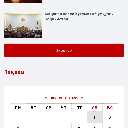
Маҷлиси васеи Ҳукумати Ҷумҳурии
Тоҷикистон
Зиёдтар
Тақвим
«
АВГУСТ 2026 »
ПН
ВТ
СР
ЧТ
ПТ
СБ
ВС
1
2