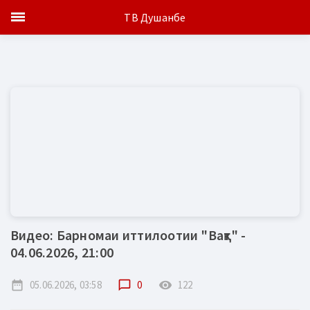
ТВ Душанбе
Видео: Барномаи иттилоотии "Вақт" -
04.06.2026, 21:00
date_range
05.06.2026, 03:58
chat_bubble_outline
0
remove_red_eye
122