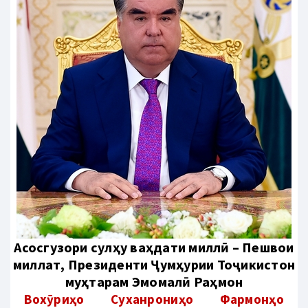
Aсосгузори сулҳу ваҳдати миллӣ – Пешвои
миллат, Президенти Ҷумҳурии Тоҷикистон
муҳтарам Эмомалӣ Раҳмон
Вохӯриҳо
Суханрониҳо
Фармонҳо