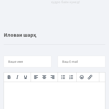
худро баён кунед!
Иловаи шарҳ