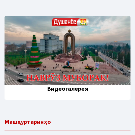
Видеогалерея
Машҳуртаринҳо