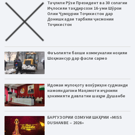
Таҷлили Рӯзи Президент ва 30 солагии
Иҷлосияи тақдирсози 16-уми Шӯрои
Олии Ҷумҳурии Тоҷикистон дар
Донишкадаи тарбияи ҷисмонии
Тоҷикистон
Фаъолияти бахши коммуналии ноҳияи
Шоҳмансур дар фасли сармо
Идомаи мулоқоту вохӯриҳои судманди
намояндагони Мақомоти иҷроияи
ҳокимияти давлатии шаҳри Душанбе
БАРГУЗОРИИ ОЗМУНИ ШАҲРИИ «MISS
DUSHANBE – 2026»