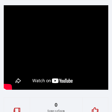
0
Баҳои хабарҳо