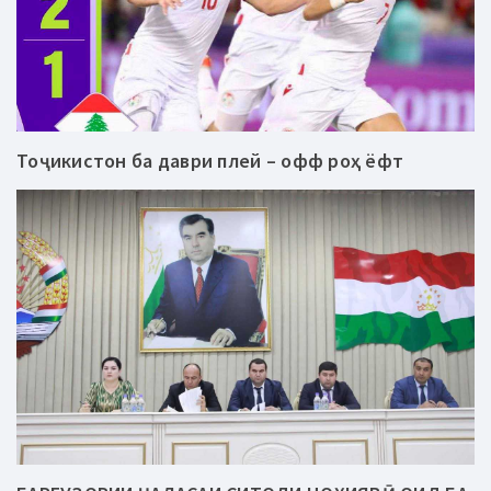
Тоҷикистон ба даври плей – офф роҳ ёфт