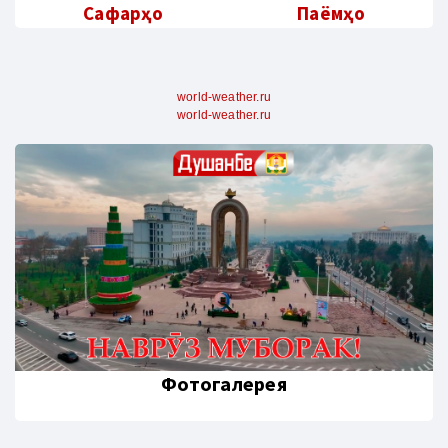
Сафарҳо
Паёмҳо
world-weather.ru
world-weather.ru
Фотогалерея