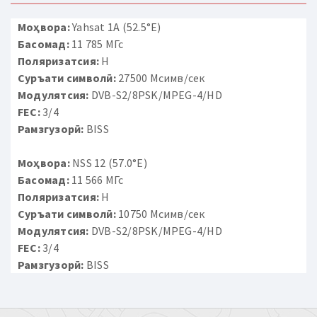
Моҳвора:
Yahsat 1A (52.5°E)
Басомад:
11 785 МГс
Поляризатсия:
H
Суръати символӣ:
27500 Мсимв/сек
Модулятсия:
DVB-S2/8PSK/MPEG-4/HD
FEC:
3/4
Рамзгузорӣ:
BISS
Моҳвора:
NSS 12 (57.0°E)
Басомад:
11 566 МГс
Поляризатсия:
H
Суръати символӣ:
10750 Мсимв/сек
Модулятсия:
DVB-S2/8PSK/MPEG-4/HD
FEC:
3/4
Рамзгузорӣ:
BISS