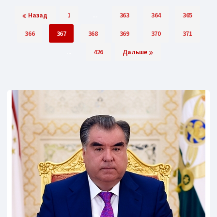
Назад
1
...
363
364
365
366
367
368
369
370
371
...
426
Дальше