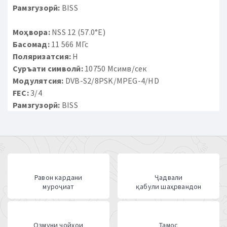
Рамзгузорӣ:
BISS
Моҳвора:
NSS 12 (57.0°E)
Басомад:
11 566 МГс
Поляризатсия:
H
Суръати символӣ:
10750 Мсимв/сек
Модулятсия:
DVB-S2/8PSK/MPEG-4/HD
FEC:
3/4
Рамзгузорӣ:
BISS
Равон кардани
Ҷадвали
муроҷиат
қабули шаҳрвандон
Озмуни ҷойҳои
Тамос