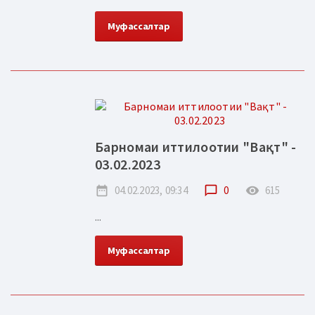
Муфассалтар
Барномаи иттилоотии "Вақт" -
03.02.2023
date_range
04.02.2023, 09:34
chat_bubble_outline
0
remove_red_eye
615
...
Муфассалтар