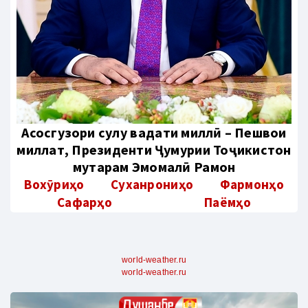
Aсосгузори сулҳу ваҳдати миллӣ – Пешвои
миллат, Президенти Ҷумҳурии Тоҷикистон
муҳтарам Эмомалӣ Раҳмон
Вохӯриҳо
Суханрониҳо
Фармонҳо
Сафарҳо
Паёмҳо
world-weather.ru
world-weather.ru