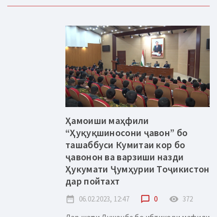
Ҳамоиши маҳфили
“Ҳуқуқшиносони ҷавон” бо
ташаббуси Кумитаи кор бо
ҷавонон ва варзиши назди
Ҳукумати Ҷумҳурии Тоҷикистон
дар пойтахт
date_range
06.02.2023, 12:47
chat_bubble_outline
0
remove_red_eye
372
Дар шаҳри Душанбе бо ибтикори маҳфили