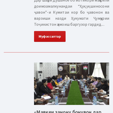
доимоамалкунандаи “Ҳуқуқшиносони
ҷавон”-и Кумитаи кор бо ҷавонон ва
варзиши назди Ҳукумати Ҷумҳурии
Тоҷикистон ҳамоиш баргузор гардид....
Муфассалтар
«Мавқеи занону бонувон дар