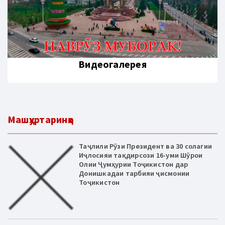
Видеогалерея
Машҳуртаринҳо
Таҷлили Рӯзи Президент ва 30 солагии
Иҷлосияи тақдирсози 16-уми Шӯрои
Олии Ҷумҳурии Тоҷикистон дар
Донишкадаи тарбияи ҷисмонии
Тоҷикистон