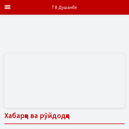
ТВ Душанбе
Хабарҳо ва рӯйдодҳо