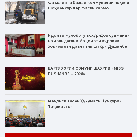
Фаъолияти бахши коммуналии ноҳияи
Шоҳмансур дар фасли сармо
Идомаи мулоқоту вохӯриҳои судманди
намояндагони Мақомоти иҷроияи
ҳокимияти давлатии шаҳри Душанбе
БАРГУЗОРИИ ОЗМУНИ ШАҲРИИ «MISS
DUSHANBE – 2026»
Маҷлиси васеи Ҳукумати Ҷумҳурии
Тоҷикистон