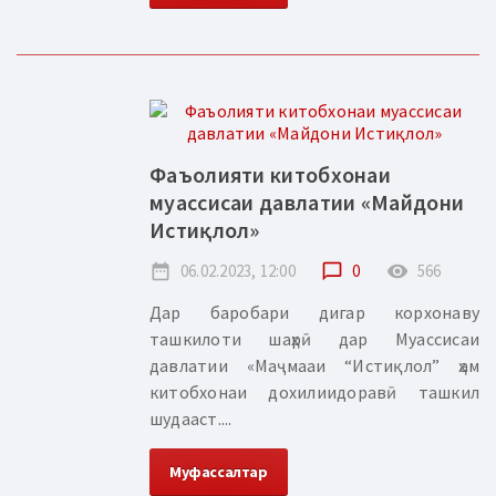
Фаъолияти китобхонаи
муассисаи давлатии «Майдони
Истиқлол»
date_range
06.02.2023, 12:00
chat_bubble_outline
0
remove_red_eye
566
Дар баробари дигар корхонаву
ташкилоти шаҳрӣ дар Муассисаи
давлатии «Маҷмааи “Истиқлол” ҳам
китобхонаи дохилиидоравӣ ташкил
шудааст....
Муфассалтар