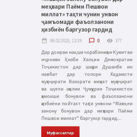
меҳвари Паёми Пешвои
миллат» таҳти чунин унвон
ҷамъомади фаъолзанони
ҳизбиён баргузор гардид
date_range
06.02.2023, 12:29
chat_bubble_outline
0
remove_red_eye
377
Дар доираи нақша чорабиниҳои Кумитаи
иҷроияи Ҳизби Халқии Демократии
Тоҷикистон дар шаҳри Душанбе ин
навбат дар толори Хадамоти
муҳоҷирати Вазорати меҳнат муҳоҷират
ва шуғли аҳолии Ҷумҳурии Тоҷикистон
ҳамоиши бонувон ва фаъолзанони
ҳизбиёни пойтахт таҳти унвони “Мавқеи
занону бонувон дар меҳвари Паёми
Пешвои миллат” баргузор гардид....
Муфассалтар