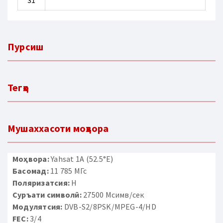
31
Пурсиш
Тегҳо
Мушаххасоти моҳвора
Моҳвора:
Yahsat 1A (52.5°E)
Басомад:
11 785 МГс
Поляризатсия:
H
Суръати символӣ:
27500 Мсимв/сек
Модулятсия:
DVB-S2/8PSK/MPEG-4/HD
FEC:
3/4