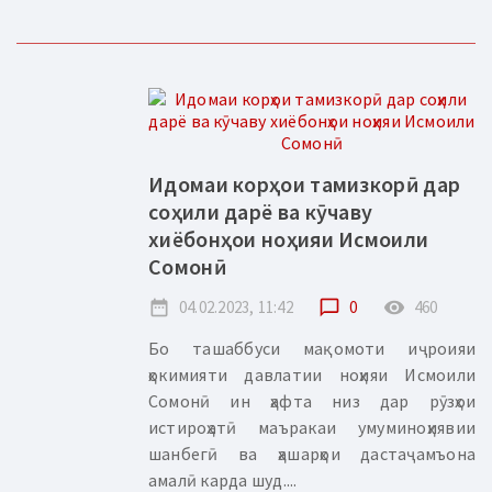
Идомаи корҳои тамизкорӣ дар
соҳили дарё ва кӯчаву
хиёбонҳои ноҳияи Исмоили
Сомонӣ
date_range
04.02.2023, 11:42
chat_bubble_outline
0
remove_red_eye
460
Бо ташаббуси мақомоти иҷроияи
ҳокимияти давлатии ноҳияи Исмоили
Сомонӣ ин ҳафта низ дар рӯзҳои
истироҳатӣ маъракаи умуминоҳиявии
шанбегӣ ва ҳашарҳои дастаҷамъона
амалӣ карда шуд....