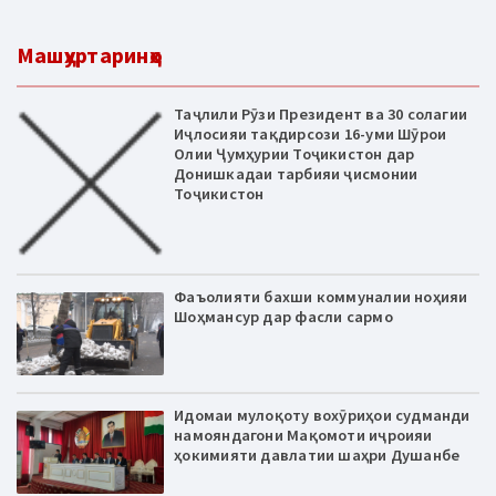
Машҳуртаринҳо
Таҷлили Рӯзи Президент ва 30 солагии
Иҷлосияи тақдирсози 16-уми Шӯрои
Олии Ҷумҳурии Тоҷикистон дар
Донишкадаи тарбияи ҷисмонии
Тоҷикистон
Фаъолияти бахши коммуналии ноҳияи
Шоҳмансур дар фасли сармо
Идомаи мулоқоту вохӯриҳои судманди
намояндагони Мақомоти иҷроияи
ҳокимияти давлатии шаҳри Душанбе