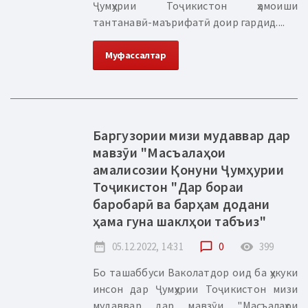
Ҷумҳурии Тоҷикистон ҳамоиши
тантанавӣ-маърифатӣ доир гардид....
Муфассалтар
Баргузории мизи мудаввар дар
мавзӯи "Масъалаҳои
амалисозии Қонуни Ҷумҳурии
Тоҷикистон "Дар бораи
баробарӣ ва барҳам додани
ҳама гуна шаклҳои табъиз"
date_range
05.12.2022, 14:31
chat_bubble_outline
0
remove_red_eye
399
Бо ташаббуси Ваколатдор оид ба ҳукуки
инсон дар Ҷумҳурии Тоҷикистон мизи
мудаввар дар мавзӯи "Масъалаҳои