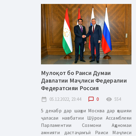
Мулоқот бо Раиси Думаи
Давлатии Маҷлиси Федералии
Федератсияи Россия
date_range
05.12.2022, 23:44
chat_bubble_outline
0
remove_red_eye
554
5 декабр дар шаҳри Москва дар ҳошияи
ҷаласаи навбатии Шӯрои Ассамблеяи
Парламентии Созмони Аҳдномаи
амнияти дастаҷамъӣ Раиси Маҷлиси