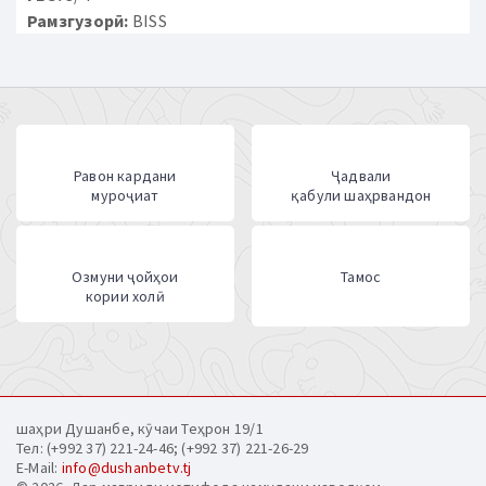
Рамзгузорӣ:
BISS
Равон кардани
Ҷадвали
муроҷиат
қабули шаҳрвандон
Озмуни ҷойҳои
Тамос
кории холӣ
шаҳри Душанбе, кӯчаи Теҳрон 19/1
Тел: (+992 37) 221-24-46; (+992 37) 221-26-29
E-Mail:
info@dushanbetv.tj