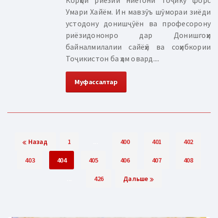
Умари Хайём. Ин мавзӯъ шӯмораи зиёди
устодону донишҷӯён ва професорону
риёзидононро дар Донишгоҳи
байналмилалии сайёҳӣ ва соҳибкории
Тоҷикистон ба ҳам овард....
Муфассалтар
Назад
1
...
400
401
402
403
404
405
406
407
408
...
426
Дальше