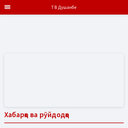
ТВ Душанбе
Хабарҳо ва рӯйдодҳо