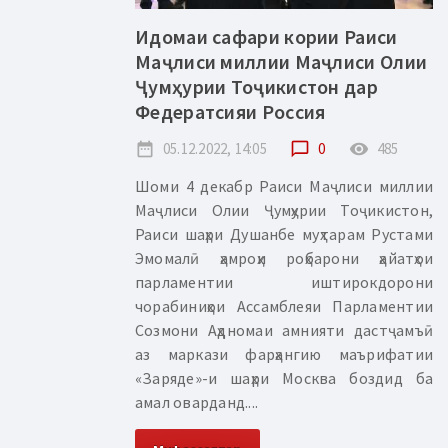
Идомаи сафари кории Раиси
Маҷлиси миллии Маҷлиси Олии
Ҷумҳурии Тоҷикистон дар
Федератсияи Россия
date_range
05.12.2022, 14:05
chat_bubble_outline
0
remove_red_eye
485
Шоми 4 декабр Раиси Маҷлиси миллии
Маҷлиси Олии Ҷумҳурии Тоҷикистон,
Раиси шаҳри Душанбе муҳтарам Рустами
Эмомалӣ ҳамроҳи роҳбарони ҳайатҳои
парламентии иштирокдорони
чорабиниҳои Ассамблеяи Парламентии
Созмони Аҳдномаи амнияти дастҷамъӣ
аз маркази фарҳангию маърифатии
«Заряде»-и шаҳри Москва боздид ба
амал оварданд....