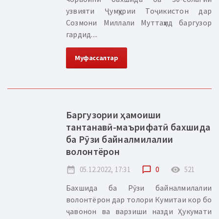
узвияти Ҷумҳурии Тоҷикистон дар
Созмони Миллали Муттаҳид баргузор
гардид....
Муфассалтар
Баргузории ҳамоиши
тантанавӣ-маърифатӣ бахшида
ба Рӯзи байналмилалии
волонтёрон
date_range
05.12.2022, 17:31
chat_bubble_outline
0
remove_red_eye
521
Бахшида ба Рӯзи байналмилалии
волонтёрон дар толори Кумитаи кор бо
ҷавонон ва варзиши назди Ҳукумати