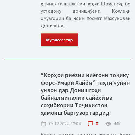
ҳокимияти давлатии ноҳияи Шоҳмансур бо
устодону донишҷӯёни Коллеҷи
омӯзгории ба номи Хосият Махсумоваи
Донишгоҳи...
Муфассалтар
“Корҳои риёзии ниёгони тоҷику
форс-Умари Хайём” таҳти чунин
унвон дар Донишгоҳи
байналмилалии сайёҳӣ ва
соҳибкории Тоҷикистон
ҳамоиш баргузор гардид
date_range
05.12.2022, 12:04
chat_bubble_outline
0
remove_red_eye
446
Корҳои риёзии ниёгони тоҷику форс