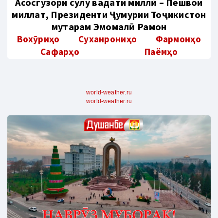
Aсосгузори сулҳу ваҳдати миллӣ – Пешвои
миллат, Президенти Ҷумҳурии Тоҷикистон
муҳтарам Эмомалӣ Раҳмон
Вохӯриҳо
Суханрониҳо
Фармонҳо
Сафарҳо
Паёмҳо
world-weather.ru
world-weather.ru