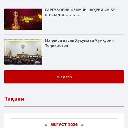
БАРГУЗОРИИ ОЗМУНИ ШАҲРИИ «MISS
DUSHANBE – 2026»
Маҷлиси васеи Ҳукумати Ҷумҳурии
Тоҷикистон
Зиёдтар
Тақвим
«
АВГУСТ 2026 »