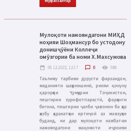
Муфассалтар
Мулоқоти намояндагони МИҲД
ноҳияи Шоҳмансур бо устодону
донишҷӯёни Коллеҷи
омӯзгории ба номи Х.Махсумова
date_range
05.12.2022, 12:17
chat_bubble_outline
0
remove_red_eye
588
Таълиму тарбияи дурусти фарзандон,
маданияти шаҳрнишинӣ, риояи қонуну
қарорҳои Ҷумҳурии Тоҷикистон,
пешгирии хурофотпарастӣ, фарҳанги
бегона, пешгирии ҷалби ҷавонон ба ҳар
ҳизбу ҳаракатҳои иртиҷоӣ аз мавзуҳое
буданд, ки дар мулоқоти навбатии
намояндагони мақомоти иҷроияи