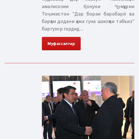
амалисозии Қонуни Ҷумҳурии
Тоҷикистон "Дар бораи баробарӣ ва
барҳам додани ҳама гуна шаклҳои табъиз"
баргузор гардид....
Муфассалтар