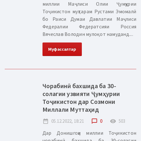
миллии Маҷлиси Олии Ҷумҳурии
Тоҷикистон муҳтарам Рустами Эмомалӣ
бо Раиси Думаи Давлатии Маҷлиси
Федералии Федератсияи Россия
Вячеслав Володин мулоқот намуданд....
Муфассалтар
Чорабинӣ бахшида ба 30-
солагии узвияти Ҷумҳурии
Тоҷикистон дар Созмони
Миллали Муттаҳид
date_range
05.12.2022, 18:21
chat_bubble_outline
0
remove_red_eye
503
Дар Донишгоҳи миллии Тоҷикистон
чорабинӣ бахшида ба 30-солагии