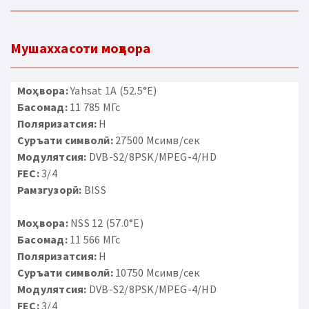
Мушаххасоти моҳвора
Моҳвора:
Yahsat 1A (52.5°E)
Басомад:
11 785 МГс
Поляризатсия:
H
Суръати символӣ:
27500 Мсимв/сек
Модулятсия:
DVB-S2/8PSK/MPEG-4/HD
FEC:
3/4
Рамзгузорӣ:
BISS
Моҳвора:
NSS 12 (57.0°E)
Басомад:
11 566 МГс
Поляризатсия:
H
Суръати символӣ:
10750 Мсимв/сек
Модулятсия:
DVB-S2/8PSK/MPEG-4/HD
FEC:
3/4