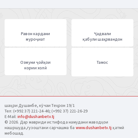
Равон кардани
Ҷадвали
муроҷиат
қабули шаҳрвандон
Озмуни ҷойҳои
Тамос
кории холӣ
шаҳри Душанбе, кӯчаи Теҳрон 19/1
Тел: (+992 37) 221-24-46; (+992 37) 221-26-29
E-Mail:
info@dushanbetv.tj
© 2026. Дар мавриди истифода намудани маводҳои
нашршуда,гузоштани сарчашма ба
www.dushanbetv.tj
ҳатмӣ
мебошад.