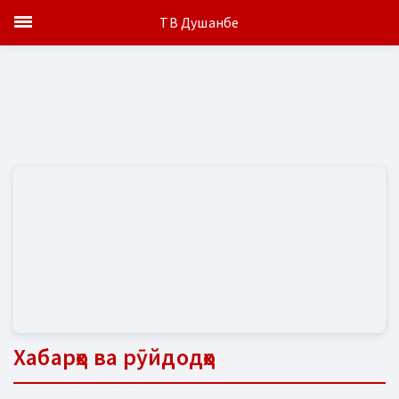
ТВ Душанбе
Хабарҳо ва рӯйдодҳо