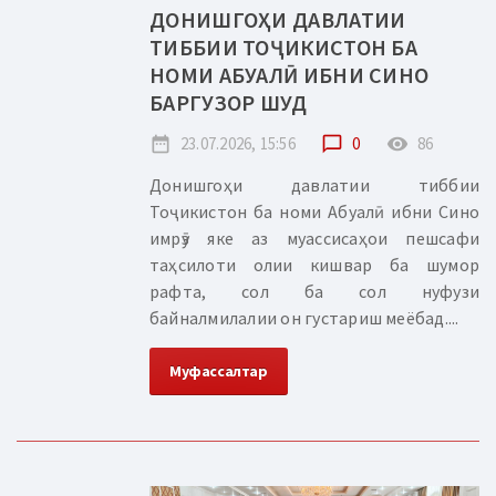
ДОНИШГОҲИ ДАВЛАТИИ
ТИББИИ ТОҶИКИСТОН БА
НОМИ АБУАЛӢ ИБНИ СИНО
БАРГУЗОР ШУД
date_range
23.07.2026, 15:56
chat_bubble_outline
0
remove_red_eye
86
Донишгоҳи давлатии тиббии
Тоҷикистон ба номи Абуалӣ ибни Сино
имрӯз яке аз муассисаҳои пешсафи
таҳсилоти олии кишвар ба шумор
рафта, сол ба сол нуфузи
байналмилалии он густариш меёбад....
Муфассалтар