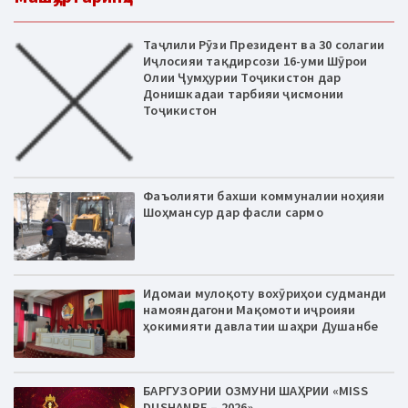
Таҷлили Рӯзи Президент ва 30 солагии
Иҷлосияи тақдирсози 16-уми Шӯрои
Олии Ҷумҳурии Тоҷикистон дар
Донишкадаи тарбияи ҷисмонии
Тоҷикистон
Фаъолияти бахши коммуналии ноҳияи
Шоҳмансур дар фасли сармо
Идомаи мулоқоту вохӯриҳои судманди
намояндагони Мақомоти иҷроияи
ҳокимияти давлатии шаҳри Душанбе
БАРГУЗОРИИ ОЗМУНИ ШАҲРИИ «MISS
DUSHANBE – 2026»