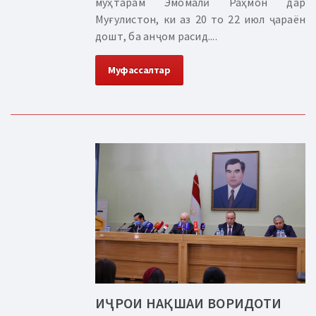
муҳтарам Эмомалӣ Раҳмон дар
Муғулистон, ки аз 20 то 22 июл ҷараён
дошт, ба анҷом расид....
Муфассалтар
ИҶРОИ НАҚШАИ ВОРИДОТИ