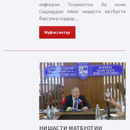
омӯзгории Тоҷикистон ба номи
Садриддин Айнӣ нишасти матбуотӣ
баргузор гардид....
Муфассалтар
НИШАСТИ МАТБУОТИИ