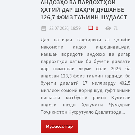
АНДОЗҲО ВА ПАРДОХТҲОИ
ҲАТМӢ ДАР ШАҲРИ ДУШАНБЕ
126,7 ФОИЗ ТАЪМИН ШУДААСТ
date_range
22.07.2026, 18:59
chat_bubble_outline
0
remove_red_eye
71
Дар натиҷаи тадбирҳои аз ҷониби
мақомоти андоз андешидашуда,
нақшаи воридоти андозҳо ва дигар
пардохтҳои ҳатмӣ ба буҷети давлатӣ
дар нимсолаи якуми соли 2026 ба
андозаи 123,3 фоиз таъмин гардида, ба
буҷети давлатӣ 17 миллиарду 402,5
миллион сомонӣ ворид шуд, гуфт зимни
нишасти матбуотӣ раиси Кумитаи
андози назди Ҳукумати Ҷумҳурии
Тоҷикистон Нусрутулло Давлатзода....
Муфассалтар