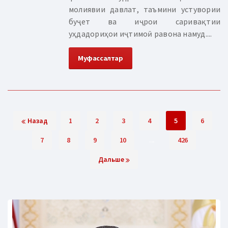
молиявии давлат, таъмини устувории
буҷет ва иҷрои саривақтии
уҳдадориҳои иҷтимоӣ равона намуд....
Муфассалтар
Назад
1
2
3
4
5
6
7
8
9
10
...
426
Дальше