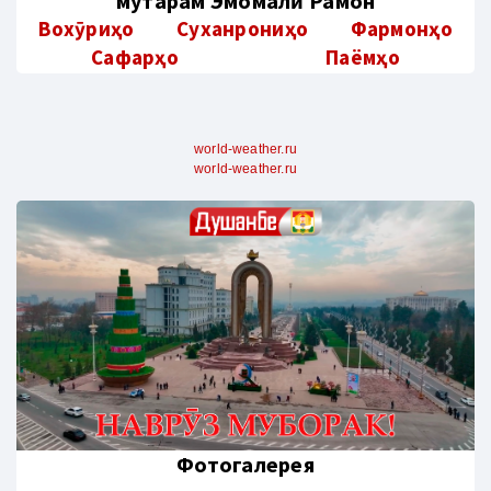
муҳтарам Эмомалӣ Раҳмон
Вохӯриҳо
Суханрониҳо
Фармонҳо
Сафарҳо
Паёмҳо
world-weather.ru
world-weather.ru
Фотогалерея