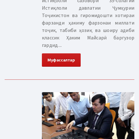
истиқболи сазовори 35-солагии
Истиқлоли давлатии Ҷумҳурии
Тоҷикистон ва гиромидошти хотираи
фарзанди ҳакиму фарзонаи миллати
тоҷик, табиби ҳозиқ ва шоиру адиби
классик Ҳаким Майсарӣ баргузор
гардид....
Муфассалтар