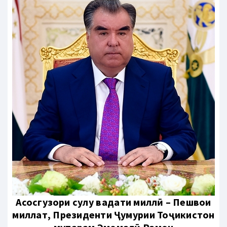
Aсосгузори сулҳу ваҳдати миллӣ – Пешвои
миллат, Президенти Ҷумҳурии Тоҷикистон