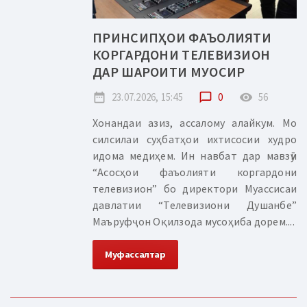
ПРИНСИПҲОИ ФАЪОЛИЯТИ
КОРГАРДОНИ ТЕЛЕВИЗИОН
ДАР ШАРОИТИ МУОСИР
date_range
23.07.2026, 15:45
chat_bubble_outline
0
remove_red_eye
56
Хонандаи азиз, ассалому алайкум. Мо
силсилаи суҳбатҳои ихтисосии худро
идома медиҳем. Ин навбат дар мавзӯи
“Асосҳои фаъолияти коргардони
телевизион” бо директори Муассисаи
давлатии “Телевизиони Душанбе”
Маъруфҷон Оқилзода мусоҳиба дорем....
Муфассалтар