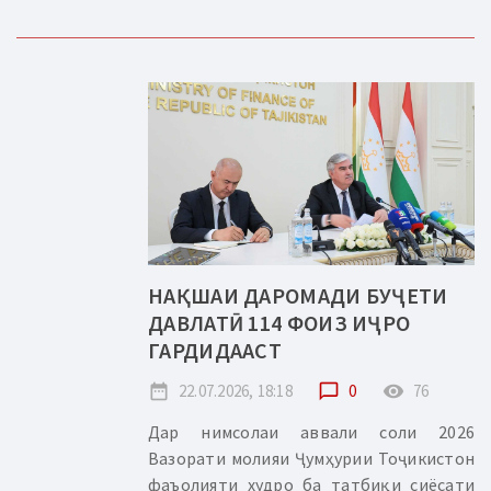
НАҚШАИ ДАРОМАДИ БУҶЕТИ
ДАВЛАТӢ 114 ФОИЗ ИҶРО
ГАРДИДААСТ
date_range
22.07.2026, 18:18
chat_bubble_outline
0
remove_red_eye
76
Дар нимсолаи аввали соли 2026
Вазорати молияи Ҷумҳурии Тоҷикистон
фаъолияти худро ба татбиқи сиёсати