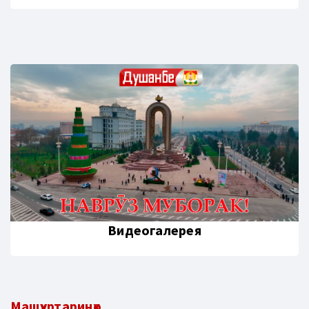
Видеогалерея
Машҳуртаринҳо