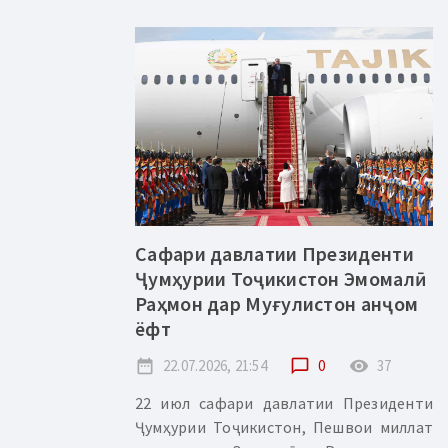
Сафари давлатии Президенти
Ҷумҳурии Тоҷикистон Эмомалӣ
Раҳмон дар Муғулистон анҷом
ёфт
date_range
22.07.2026, 21:54
chat_bubble_outline
0
remove_red_eye
37
22 июл сафари давлатии Президенти
Ҷумҳурии Тоҷикистон, Пешвои миллат