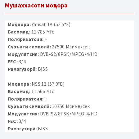
Мушаххасоти моҳвора
Моҳвора:
Yahsat 1A (52.5°E)
Басомад:
11 785 МГс
Поляризатсия:
H
Суръати символӣ:
27500 Мсимв/сек
Модулятсия:
DVB-S2/8PSK/MPEG-4/HD
FEC:
3/4
Рамзгузорӣ:
BISS
Моҳвора:
NSS 12 (57.0°E)
Басомад:
11 566 МГс
Поляризатсия:
H
Суръати символӣ:
10750 Мсимв/сек
Модулятсия:
DVB-S2/8PSK/MPEG-4/HD
FEC:
3/4
Рамзгузорӣ:
BISS