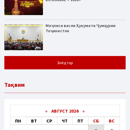
Маҷлиси васеи Ҳукумати Ҷумҳурии
Тоҷикистон
Зиёдтар
Тақвим
«
АВГУСТ 2026 »
ПН
ВТ
СР
ЧТ
ПТ
СБ
ВС