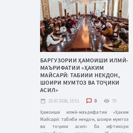
БАРГУЗОРИИ ҲАМОИШИ ИЛМӢ-
МАЪРИФАТИИ «ҲАКИМ
МАЙСАРӢ: ТАБИИИ НЕКДОН,
ШОИРИ МУМТОЗ ВА ТОҶИКИ
АСИЛ»
date_range
23.07.2026, 15:51
chat_bubble_outline
0
remove_red_eye
79
Ҳамоиши илмӣ-маърифатии «Ҳаким
Майсарӣ: табиби некдон, шоири мумтоз
ва тоҷики асил» ба ифтихори