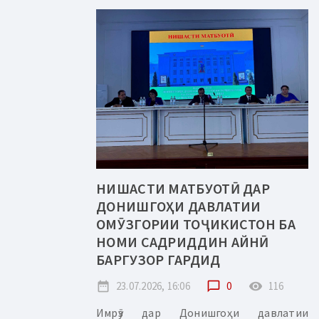
НИШАСТИ МАТБУОТӢ ДАР
ДОНИШГОҲИ ДАВЛАТИИ
ОМӮЗГОРИИ ТОҶИКИСТОН БА
НОМИ САДРИДДИН АЙНӢ
БАРГУЗОР ГАРДИД
date_range
23.07.2026, 16:06
chat_bubble_outline
0
remove_red_eye
116
Имрӯз дар Донишгоҳи давлатии