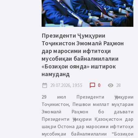
Президенти Ҷумҳурии
Тоҷикистон Эмомалӣ Раҳмон
дар маросими ифтитоҳи
мусобиқаи байналмилалии
«Бозиҳои оянда» иштирок
намуданд
date_range
29.07.2026, 19:55
chat_bubble_outline
0
remove_red_eye
28
29 июл Президенти Ҷумҳурии
Тоҷикистон, Пешвои миллат муҳтарам
Эмомалӣ Раҳмон бо даъвати
Президенти Ҷумҳурии Қазоқистон дар
шаҳри Остона дар маросими ифтитоҳи
мусобиқаи байналмилалии “Бозиҳои