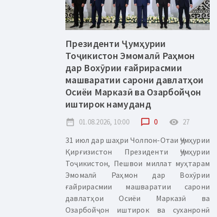
Президенти Ҷумҳурии
Тоҷикистон Эмомалӣ Раҳмон
дар Вохӯрии ғайрирасмии
машваратии сарони давлатҳои
Осиёи Марказӣ ва Озарбойҷон
иштирок намуданд
date_range
01.08.2026, 10:00
chat_bubble_outline
0
remove_red_eye
27
31 июл дар шаҳри Чолпон-Отаи Ҷумҳурии
Қирғизистон Президенти Ҷумҳурии
Тоҷикистон, Пешвои миллат муҳтарам
Эмомалӣ Раҳмон дар Вохӯрии
ғайрирасмии машваратии сарони
давлатҳои Осиёи Марказӣ ва
Озарбойҷон иштирок ва суханронӣ