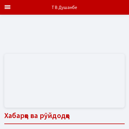
ТВ Душанбе
Хабарҳо ва рӯйдодҳо