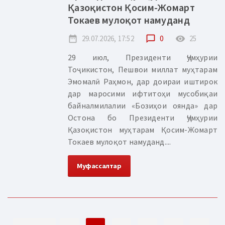
Қазоқистон Қосим-Жомарт
Токаев мулоқот намуданд
date_range
29.07.2026, 17:52
chat_bubble_outline
0
remove_red_eye
25
29 июл, Президенти Ҷумҳурии
Тоҷикистон, Пешвои миллат муҳтарам
Эмомалӣ Раҳмон, дар доираи иштирок
дар маросими ифтитоҳи мусобиқаи
байналмилалии «Бозиҳои оянда» дар
Остона бо Президенти Ҷумҳурии
Қазоқистон муҳтарам Қосим-Жомарт
Токаев мулоқот намуданд....
Муфассалтар