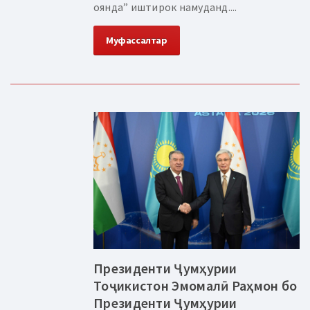
оянда” иштирок намуданд....
Муфассалтар
Президенти Ҷумҳурии
Тоҷикистон Эмомалӣ Раҳмон бо
Президенти Ҷумҳурии