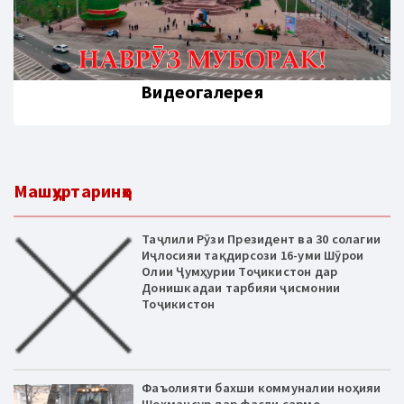
Видеогалерея
Машҳуртаринҳо
Таҷлили Рӯзи Президент ва 30 солагии
Иҷлосияи тақдирсози 16-уми Шӯрои
Олии Ҷумҳурии Тоҷикистон дар
Донишкадаи тарбияи ҷисмонии
Тоҷикистон
Фаъолияти бахши коммуналии ноҳияи