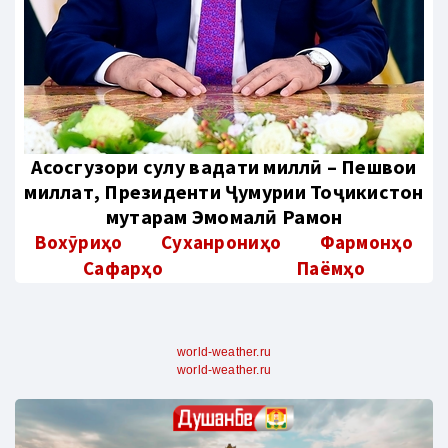
Aсосгузори сулҳу ваҳдати миллӣ – Пешвои
миллат, Президенти Ҷумҳурии Тоҷикистон
муҳтарам Эмомалӣ Раҳмон
Вохӯриҳо
Суханрониҳо
Фармонҳо
Сафарҳо
Паёмҳо
world-weather.ru
world-weather.ru