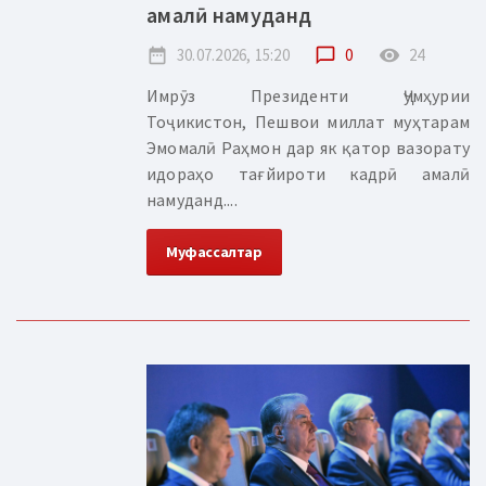
амалӣ намуданд
date_range
30.07.2026, 15:20
chat_bubble_outline
0
remove_red_eye
24
Имрӯз Президенти Ҷумҳурии
Тоҷикистон, Пешвои миллат муҳтарам
Эмомалӣ Раҳмон дар як қатор вазорату
идораҳо тағйироти кадрӣ амалӣ
намуданд....
Муфассалтар