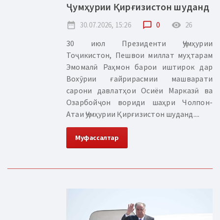
Ҷумҳурии Қирғизистон шуданд
date_range
30.07.2026, 15:26
chat_bubble_outline
0
remove_red_eye
26
30 июл Президенти Ҷумҳурии
Тоҷикистон, Пешвои миллат муҳтарам
Эмомалӣ Раҳмон барои иштирок дар
Вохӯрии ғайрирасмии машварати
сарони давлатҳои Осиёи Марказӣ ва
Озарбойҷон вориди шаҳри Чолпон-
Атаи Ҷумҳурии Қирғизистон шуданд....
Муфассалтар