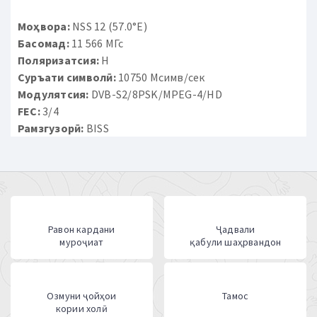
Моҳвора:
NSS 12 (57.0°E)
Басомад:
11 566 МГс
Поляризатсия:
H
Суръати символӣ:
10750 Мсимв/сек
Модулятсия:
DVB-S2/8PSK/MPEG-4/HD
FEC:
3/4
Рамзгузорӣ:
BISS
Равон кардани
Ҷадвали
муроҷиат
қабули шаҳрвандон
Озмуни ҷойҳои
Тамос
кории холӣ