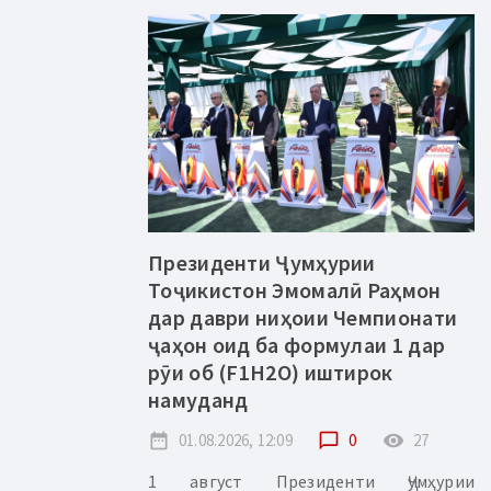
Президенти Ҷумҳурии
Тоҷикистон Эмомалӣ Раҳмон
дар даври ниҳоии Чемпионати
ҷаҳон оид ба формулаи 1 дар
рӯи об (F1H2O) иштирок
намуданд
date_range
01.08.2026, 12:09
chat_bubble_outline
0
remove_red_eye
27
1 август Президенти Ҷумҳурии