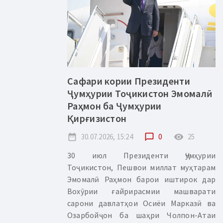
Сафари кории Президенти
Ҷумҳурии Тоҷикистон Эмомалӣ
Раҳмон ба Ҷумҳурии
Қирғизистон
date_range
30.07.2026, 15:24
chat_bubble_outline
0
remove_red_eye
25
30 июл Президенти Ҷумҳурии
Тоҷикистон, Пешвои миллат муҳтарам
Эмомалӣ Раҳмон барои иштирок дар
Вохӯрии ғайрирасмии машварати
сарони давлатҳои Осиёи Марказӣ ва
Озарбойҷон ба шаҳри Чолпон-Атаи