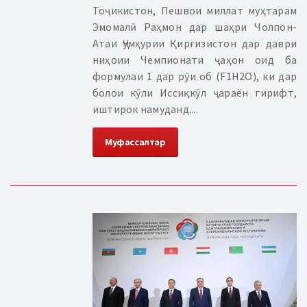
Тоҷикистон, Пешвои миллат муҳтарам
Эмомалӣ Раҳмон дар шаҳри Чолпон-
Атаи Ҷумҳурии Қирғизистон дар даври
ниҳоии Чемпионати ҷаҳон оид ба
формулаи 1 дар рӯи об (F1H2O), ки дар
болои кӯли Иссиқкӯл ҷараён гирифт,
иштирок намуданд....
Муфассалтар