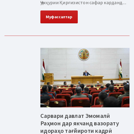
Ҷумҳурии Қирғизистон сафар карданд....
Муфассалтар
Сарвари давлат Эмомалӣ
Раҳмон дар якчанд вазорату
идораҳо тағйироти кадрӣ