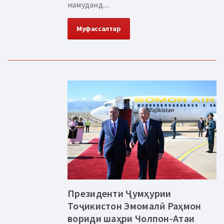
намуданд....
Муфассалтар
Президенти Ҷумҳурии
Тоҷикистон Эмомалӣ Раҳмон
вориди шаҳри Чолпон-Атаи