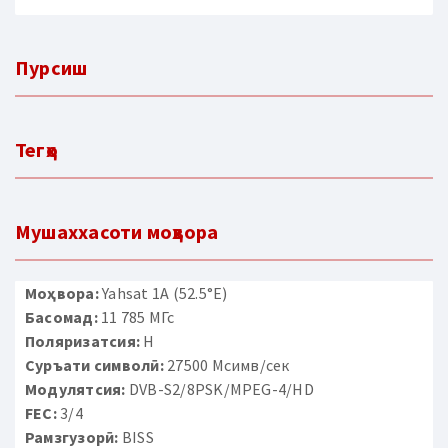
Пурсиш
Тегҳо
Мушаххасоти моҳвора
Моҳвора:
Yahsat 1A (52.5°E)
Басомад:
11 785 МГс
Поляризатсия:
H
Суръати символӣ:
27500 Мсимв/сек
Модулятсия:
DVB-S2/8PSK/MPEG-4/HD
FEC:
3/4
Рамзгузорӣ:
BISS