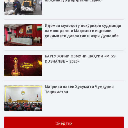
Шоҳмансур дар фасли сармо
Идомаи мулоқоту вохӯриҳои судманди
намояндагони Мақомоти иҷроияи
ҳокимияти давлатии шаҳри Душанбе
БАРГУЗОРИИ ОЗМУНИ ШАҲРИИ «MISS
DUSHANBE – 2026»
Маҷлиси васеи Ҳукумати Ҷумҳурии
Тоҷикистон
Зиёдтар