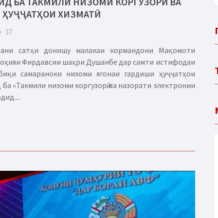
Д БА ТАКМИЛИ НИЗОМИ КОРГУЗОРӢ ВА
 ҲУҶҶАТҲОИ ХИЗМАТӢ
eye
37
тани сатҳи донишу малакаи кормандони Мақомоти
ноҳияи Фирдавсии шаҳри Душанбе дар самти истифодаи
тбиқи самараноки низоми ягонаи гардиши ҳуҷҷатҳои
д ба «Такмили низоми коргузорӣ ва назорати электронии
ид....