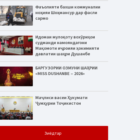
Фаъолияти бахши коммуналии
ноҳияи Шоҳмансур дар фасли
сармо
Идомаи мулоқоту вохӯриҳои
судманди намояндагони
Мақомоти иҷроияи ҳокимияти
давлатии шаҳри Душанбе
БАРГУЗОРИИ ОЗМУНИ ШАҲРИИ
«MISS DUSHANBE – 2026»
Маҷлиси васеи Ҳукумати
Ҷумҳурии Тоҷикистон
Зиёдтар