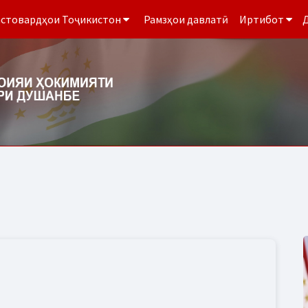
стовардҳои Тоҷикистон
Рамзҳои давлатӣ
Иртибот
Д