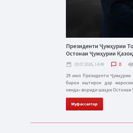
Президенти Ҷумҳурии Т
Остонаи Ҷумҳурии Қазо
date_range
29.07.2026, 14:49
chat_bubble_outline
0
remove_red_
29 июл Президенти Ҷумҳурии 
барои иштирок дар маросим
оянда» вориди шаҳри Остонаи Ҷ
Муфассалтар