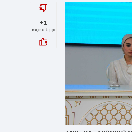
+1
Баҳои хабарҳо