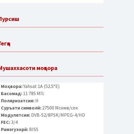
Пурсиш
Тегҳо
Мушаххасоти моҳвора
Моҳвора:
Yahsat 1A (52.5°E)
Басомад:
11 785 МГс
Поляризатсия:
H
Суръати символӣ:
27500 Мсимв/сек
Модулятсия:
DVB-S2/8PSK/MPEG-4/HD
FEC:
3/4
Рамзгузорӣ:
BISS