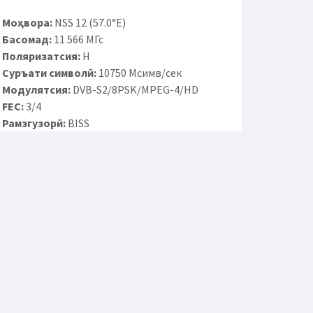
Моҳвора:
NSS 12 (57.0°E)
Басомад:
11 566 МГс
Поляризатсия:
H
Суръати символӣ:
10750 Мсимв/сек
Модулятсия:
DVB-S2/8PSK/MPEG-4/HD
FEC:
3/4
Рамзгузорӣ:
BISS