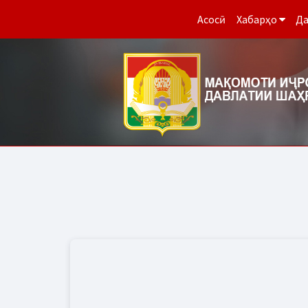
Асосӣ
Хабарҳо
Да