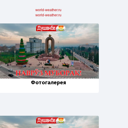
world-weather.ru
world-weather.ru
Фотогалерея