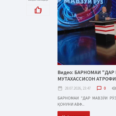
Видео: БАРНОМАИ "ДАР 
МУТАХАССИСОН АТРОФИ
date_range
28.07.2026, 23:47
chat_bubble_outline
0
remove_red_
БАРНОМАИ "ДАР МАВЗӮИ РӮЗ
ҚОНУНИ АВФ...