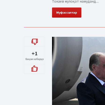
Токаев мулоқот намуданд....
Муфассалтар
+1
Баҳои хабарҳо