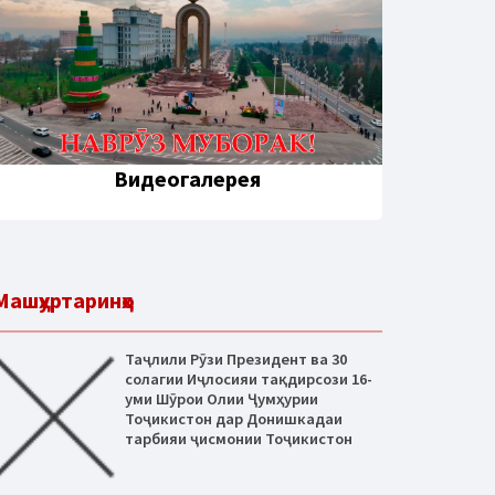
Видеогалерея
Машҳуртаринҳо
Таҷлили Рӯзи Президент ва 30
солагии Иҷлосияи тақдирсози 16-
уми Шӯрои Олии Ҷумҳурии
Тоҷикистон дар Донишкадаи
тарбияи ҷисмонии Тоҷикистон