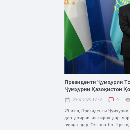
Президенти Ҷумҳурии То
Ҷумҳурии Қазоқистон Қ
date_range
29.07.2026, 17:52
chat_bubble_outline
0
remove_red_
29 июл, Президенти Ҷумҳурии 
дар доираи иштирок дар мар
оянда» дар Остона бо Прези