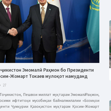
ҷикистон Эмомалӣ Раҳмон бо Президенти
осим-Жомарт Токаев мулоқот намуданд
eye
27
Тоҷикистон, Пешвои миллат муҳтарам Эмомалӣ Раҳмон,
осими ифтитоҳи мусобиқаи байналмилалии «Бозиҳои
денти Ҷумҳурии Қазоқистон муҳтарам Қосим-Жомарт