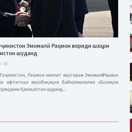
оҷикистон Эмомалӣ Раҳмон вориди шаҳри
қистон шуданд
eye
30
Тоҷикистон, Пешвои миллат муҳтарам Эмомалӣ Раҳмон
и ифтитоҳи мусобиқаҳои байналмилалии «Бозиҳои
умҳурии Қазоқистон шуданд....