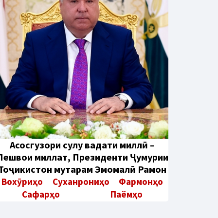
Aсосгузори сулҳу ваҳдати миллӣ –
Пешвои миллат, Президенти Ҷумҳурии
Тоҷикистон муҳтарам Эмомалӣ Раҳмон
Вохӯриҳо
Суханрониҳо
Фармонҳо
Сафарҳо
Паёмҳо