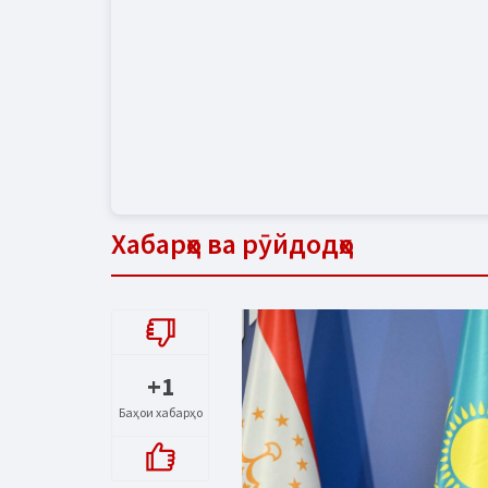
Хабарҳо ва рӯйдодҳо
+1
Баҳои хабарҳо