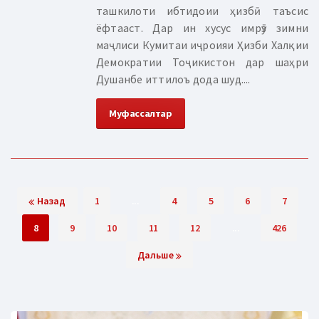
ташкилоти ибтидоии ҳизбӣ таъсис
ёфтааст. Дар ин хусус имрӯз зимни
маҷлиси Кумитаи иҷроияи Ҳизби Халқии
Демократии Тоҷикистон дар шаҳри
Душанбе иттилоъ дода шуд....
Муфассалтар
Назад
1
...
4
5
6
7
8
9
10
11
12
...
426
Дальше