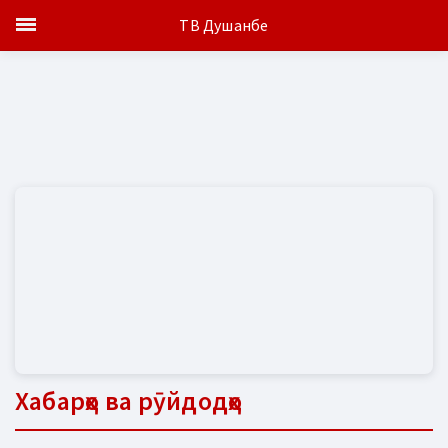
ТВ Душанбе
Хабарҳо ва рӯйдодҳо