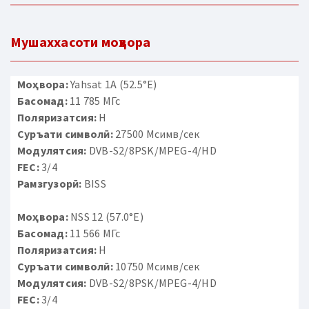
Мушаххасоти моҳвора
Моҳвора:
Yahsat 1A (52.5°E)
Басомад:
11 785 МГс
Поляризатсия:
H
Суръати символӣ:
27500 Мсимв/сек
Модулятсия:
DVB-S2/8PSK/MPEG-4/HD
FEC:
3/4
Рамзгузорӣ:
BISS
Моҳвора:
NSS 12 (57.0°E)
Басомад:
11 566 МГс
Поляризатсия:
H
Суръати символӣ:
10750 Мсимв/сек
Модулятсия:
DVB-S2/8PSK/MPEG-4/HD
FEC:
3/4