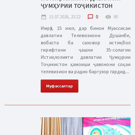
ҶУМҲУРИИ ТОҶИКИСТОН
date_range
15.07.2026, 23:22
chat_bubble_outline
0
remove_red_eye
90
Имрӯз, 15 июл, дар бинои Муассисаи
давлатии Телевизиони Душанбе,
вобаста ба сазовор истиқбол
гирифтани ҷашни 35-солагии
Истиқлолияти давлатии Ҷумҳурии
Тоҷикистон ҳамоиши ҷавонони соҳаи
телевизион ва радио баргузор гардид....
Муфассалтар