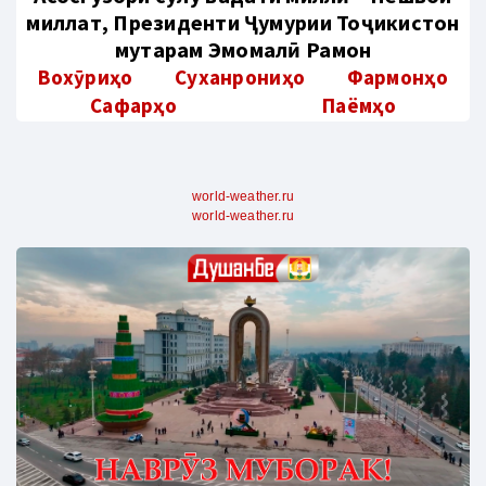
миллат, Президенти Ҷумҳурии Тоҷикистон
муҳтарам Эмомалӣ Раҳмон
Вохӯриҳо
Суханрониҳо
Фармонҳо
Сафарҳо
Паёмҳо
world-weather.ru
world-weather.ru