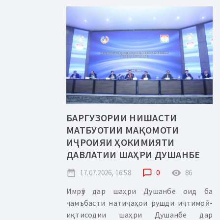
БАРГУЗОРИИ НИШАСТИ
МАТБУОТИИ МАҚОМОТИ
ИҶРОИЯИ ҲОКИМИЯТИ
ДАВЛАТИИ ШАҲРИ ДУШАНБЕ
date_range
17.07.2026, 16:58
chat_bubble_outline
0
remove_red_eye
86
Имрӯз дар шаҳри Душанбе оид ба
ҷамъбасти натиҷаҳои рушди иҷтимоӣ-
иқтисодии шаҳри Душанбе дар