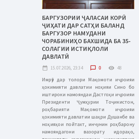
БАРГУЗОРИИ ҶАЛАСАИ КОРӢ
ҶИҲАТИ ДАР САТҲИ БАЛАНД
БАРГУЗОР НАМУДАНИ
ЧОРАБИНИҲО БАХШИДА БА 35-
СОЛАГИИ ИСТИҚЛОЛИ
ДАВЛАТӢ
date_range
15.07.2026, 23:34
chat_bubble_outline
0
remove_red_eye
48
Имрӯз дар толори Мақомоти иҷроияи
ҳокимияти давлатии ноҳияи Сино бо
иштироки намояндаи Дастгоҳи иҷроияи
Президенти Ҷумҳурии Тоҷикистон,
роҳбарияти Мақомоти иҷроияи
ҳокимияти давлатии шаҳри Душанбе ва
ноҳияҳои пойтахт, инчунин роҳбарону
намояндагони вазорату идораҳо,