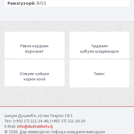
Рамзгузорӣ:
BISS
Равон кардани
Ҷадвали
муроҷиат
қабули шаҳрвандон
Озмуни ҷойҳои
Тамос
кории холӣ
шаҳри Душанбе, кӯчаи Теҳрон 19/1
Тел: (+992 37) 221-24-46; (+992 37) 221-26-29
E-Mail:
info@dushanbetv.tj
© 2026. Дар мавриди истифода намудани маводҳои