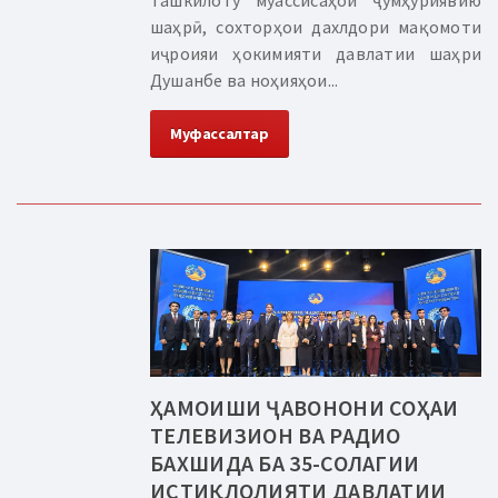
ташкилоту муассисаҳои ҷумҳуриявию
шаҳрӣ, сохторҳои дахлдори мақомоти
иҷроияи ҳокимияти давлатии шаҳри
Душанбе ва ноҳияҳои...
Муфассалтар
ҲАМОИШИ ҶАВОНОНИ СОҲАИ
ТЕЛЕВИЗИОН ВА РАДИО
БАХШИДА БА 35-СОЛАГИИ
ИСТИҚЛОЛИЯТИ ДАВЛАТИИ