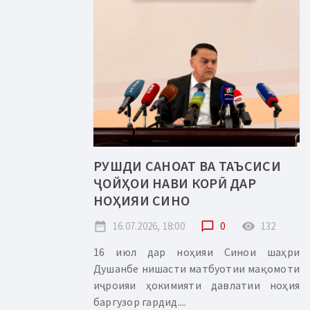
РУШДИ САНОАТ ВА ТАЪСИСИ
ҶОЙҲОИ НАВИ КОРӢ ДАР
НОҲИЯИ СИНО
date_range
16.07.2026, 18:00
chat_bubble_outline
0
remove_red_eye
132
16 июл дар ноҳияи Синои шаҳри
Душанбе нишасти матбуотии мақомоти
иҷроияи ҳокимияти давлатии ноҳия
баргузор гардид....