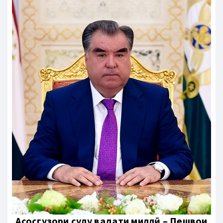
Aсосгузори сулҳу ваҳдати миллӣ – Пешвои