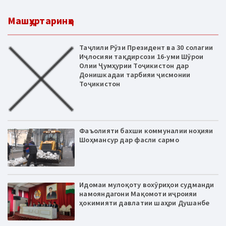
Машҳуртаринҳо
Таҷлили Рӯзи Президент ва 30 солагии
Иҷлосияи тақдирсози 16-уми Шӯрои
Олии Ҷумҳурии Тоҷикистон дар
Донишкадаи тарбияи ҷисмонии
Тоҷикистон
Фаъолияти бахши коммуналии ноҳияи
Шоҳмансур дар фасли сармо
Идомаи мулоқоту вохӯриҳои судманди
намояндагони Мақомоти иҷроияи
ҳокимияти давлатии шаҳри Душанбе