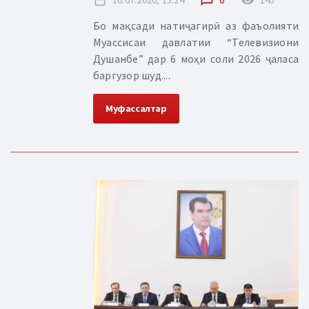
Бо мақсади натиҷагирӣ аз фаъолияти
Муассисаи давлатии “Телевизиони
Душанбе” дар 6 моҳи соли 2026 ҷаласа
баргузор шуд....
Муфассалтар