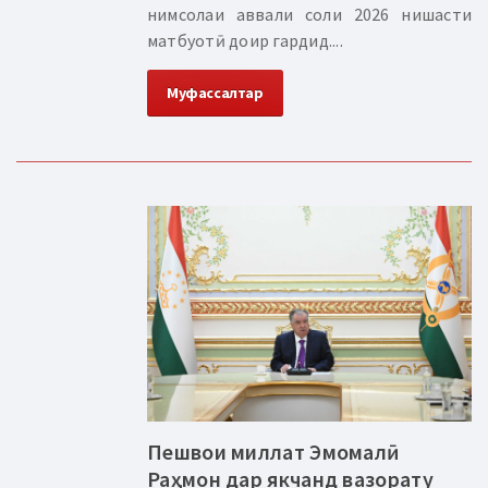
нимсолаи аввали соли 2026 нишасти
матбуотӣ доир гардид....
Муфассалтар
Пешвои миллат Эмомалӣ
Раҳмон дар якчанд вазорату