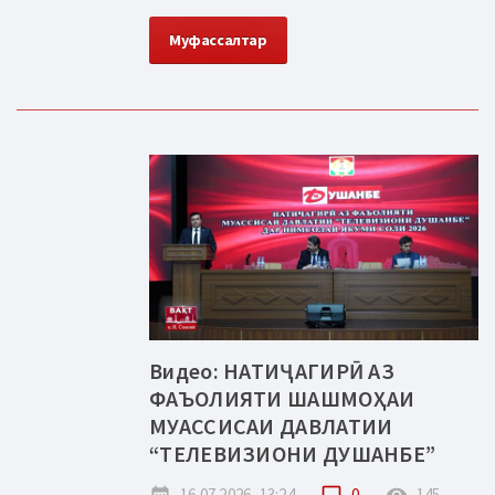
Муфассалтар
Видео: НАТИҶАГИРӢ АЗ
ФАЪОЛИЯТИ ШАШМОҲАИ
МУАССИСАИ ДАВЛАТИИ
“ТЕЛЕВИЗИОНИ ДУШАНБЕ”
date_range
16.07.2026, 13:24
chat_bubble_outline
0
remove_red_eye
145