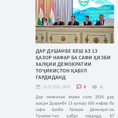
ДАР ДУШАНБЕ БЕШ АЗ 13
ҲАЗОР НАФАР БА САФИ ҲИЗБИ
ХАЛҚИИ ДЕМОКРАТИИ
ТОҶИКИСТОН ҚАБУЛ
ГАРДИДАНД
date_range
15.07.2026, 16:07
chat_bubble_outline
0
remove_red_eye
41
Дар нимсолаи якуми соли 2026 дар
шаҳри Душанбе 13 ҳазору 656 нафар ба
сафи Ҳизби Халқии Демократии
Тоҷикистон қабул гардида, 67