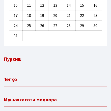
10
11
12
13
14
15
16
17
18
19
20
21
22
23
24
25
26
27
28
29
30
31
Пурсиш
Тегҳо
Мушаххасоти моҳвора