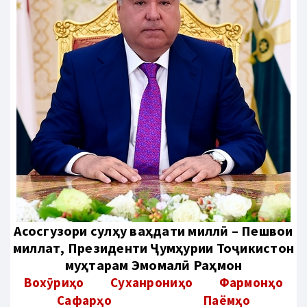
Aсосгузори сулҳу ваҳдати миллӣ – Пешвои
миллат, Президенти Ҷумҳурии Тоҷикистон
муҳтарам Эмомалӣ Раҳмон
Вохӯриҳо
Суханрониҳо
Фармонҳо
Сафарҳо
Паёмҳо