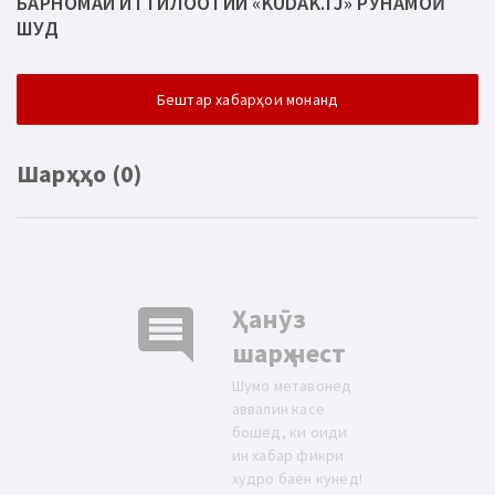
БАРНОМАИ ИТТИЛООТИИ «KUDAK.TJ» РӮНАМОӢ
ШУД
Бештар хабарҳои монанд
Шарҳҳо (0)
comment
Ҳанӯз
шарҳ нест
Шумо метавонед
аввалин касе
бошед, ки оиди
ин хабар фикри
худро баён кунед!