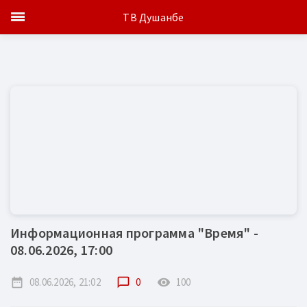
ТВ Душанбе
Информационная программа "Время" -
08.06.2026, 17:00
date_range
08.06.2026, 21:02
chat_bubble_outline
0
remove_red_eye
100