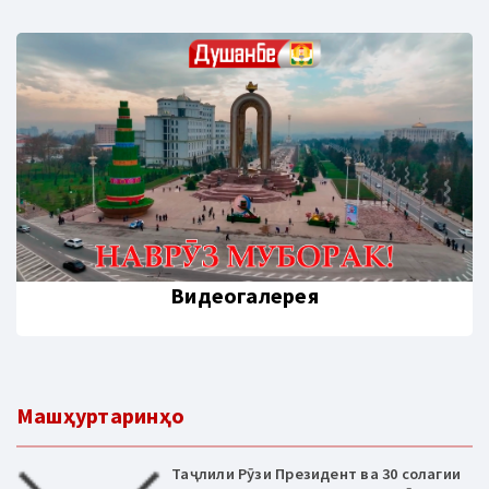
Видеогалерея
Машҳуртаринҳо
Таҷлили Рӯзи Президент ва 30 солагии