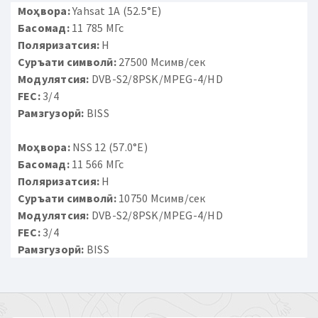
Моҳвора:
Yahsat 1A (52.5°E)
Басомад:
11 785 МГс
Поляризатсия:
H
Суръати символӣ:
27500 Мсимв/сек
Модулятсия:
DVB-S2/8PSK/MPEG-4/HD
FEC:
3/4
Рамзгузорӣ:
BISS
Моҳвора:
NSS 12 (57.0°E)
Басомад:
11 566 МГс
Поляризатсия:
H
Суръати символӣ:
10750 Мсимв/сек
Модулятсия:
DVB-S2/8PSK/MPEG-4/HD
FEC:
3/4
Рамзгузорӣ:
BISS