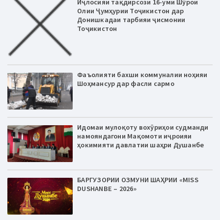
Иҷлосияи тақдирсози 16-уми Шӯрои
Олии Ҷумҳурии Тоҷикистон дар
Донишкадаи тарбияи ҷисмонии
Тоҷикистон
Фаъолияти бахши коммуналии ноҳияи
Шоҳмансур дар фасли сармо
Идомаи мулоқоту вохӯриҳои судманди
намояндагони Мақомоти иҷроияи
ҳокимияти давлатии шаҳри Душанбе
БАРГУЗОРИИ ОЗМУНИ ШАҲРИИ «MISS
DUSHANBE – 2026»