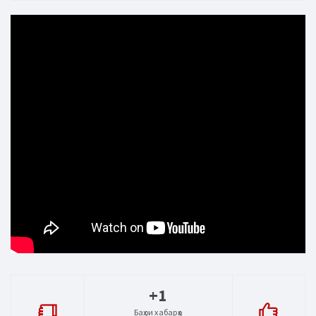
+1
Баҳои хабарҳо