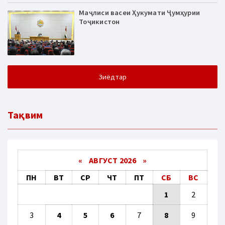
Маҷлиси васеи Ҳукумати Ҷумҳурии
Тоҷикистон
Зиёдтар
Тақвим
«
АВГУСТ 2026 »
ПН
ВТ
СР
ЧТ
ПТ
СБ
ВС
1
2
3
4
5
6
7
8
9