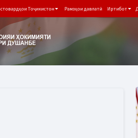
стовардҳои Тоҷикистон
Рамзҳои давлатӣ
Иртибот
Д