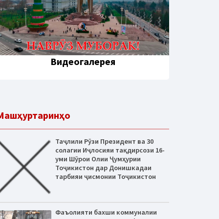
Видеогалерея
Машҳуртаринҳо
Таҷлили Рӯзи Президент ва 30
солагии Иҷлосияи тақдирсози 16-
уми Шӯрои Олии Ҷумҳурии
Тоҷикистон дар Донишкадаи
тарбияи ҷисмонии Тоҷикистон
Фаъолияти бахши коммуналии