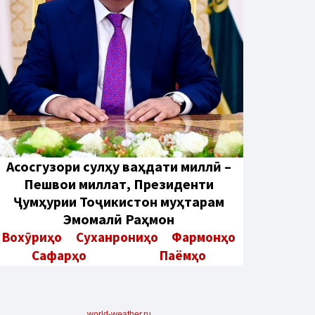
Aсосгузори сулҳу ваҳдати миллӣ –
Пешвои миллат, Президенти
Ҷумҳурии Тоҷикистон муҳтарам
Эмомалӣ Раҳмон
Вохӯриҳо
Суханрониҳо
Фармонҳо
Сафарҳо
Паёмҳо
world-weather.ru