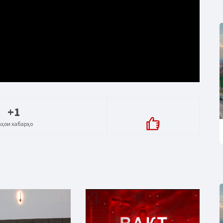
+1
аҳои хабарҳо