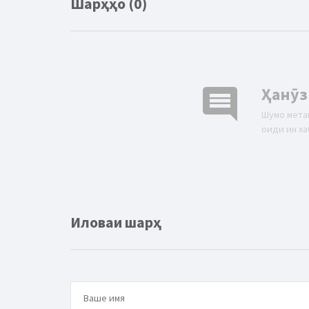
Шарҳҳо (0)
comment
Ҳанӯз
Шумо мета
оиди ин ха
Иловаи шарҳ