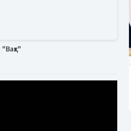
"Вақт"