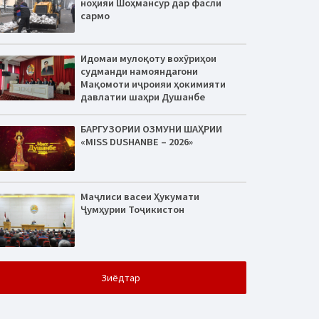
ноҳияи Шоҳмансур дар фасли
сармо
Идомаи мулоқоту вохӯриҳои
судманди намояндагони
Мақомоти иҷроияи ҳокимияти
давлатии шаҳри Душанбе
БАРГУЗОРИИ ОЗМУНИ ШАҲРИИ
«MISS DUSHANBE – 2026»
Маҷлиси васеи Ҳукумати
Ҷумҳурии Тоҷикистон
Зиёдтар