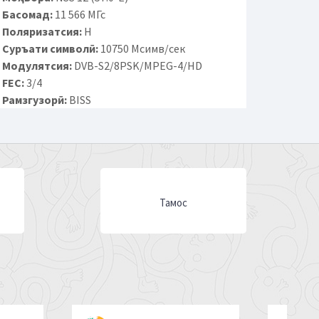
Басомад:
11 566 МГс
Поляризатсия:
H
Суръати символӣ:
10750 Мсимв/сек
Модулятсия:
DVB-S2/8PSK/MPEG-4/HD
FEC:
3/4
Рамзгузорӣ:
BISS
Тамос