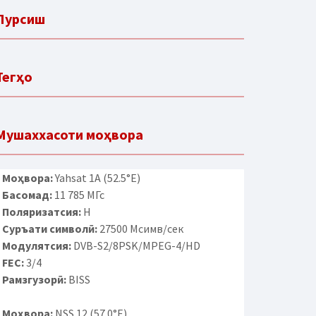
Пурсиш
Тегҳо
Мушаххасоти моҳвора
Моҳвора:
Yahsat 1A (52.5°E)
Басомад:
11 785 МГс
Поляризатсия:
H
Суръати символӣ:
27500 Мсимв/сек
Модулятсия:
DVB-S2/8PSK/MPEG-4/HD
FEC:
3/4
Рамзгузорӣ:
BISS
Моҳвора:
NSS 12 (57.0°E)