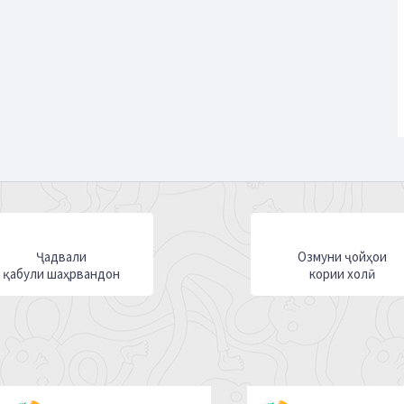
Ҷадвали
Озмуни ҷойҳои
қабули шаҳрвандон
кории холӣ