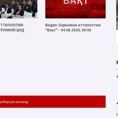
ИТТИЛООТИИ
Видео: Барномаи иттилоотии
 РӮНАМОӢ ШУД
"Вақт" - 04.06.2026, 08:00
хабарҳои монанд