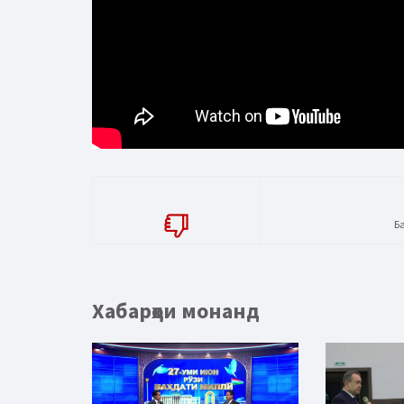
Б
Хабарҳои монанд