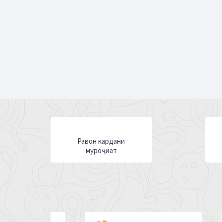
Равон кардани
муроҷиат