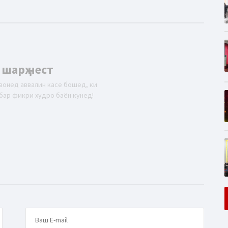
 шарҳ нест
вонед аввалин касе бошед, ки
бар фикри худро баён кунед!