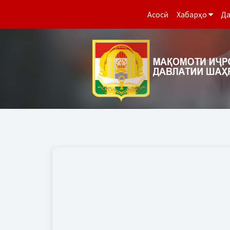
Асосӣ
Хабарҳо
Да