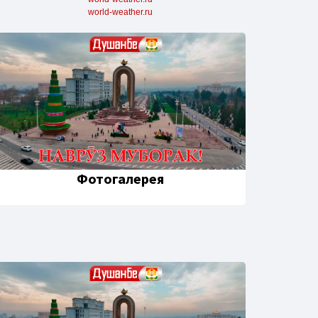
world-weather.ru
Фотогалерея