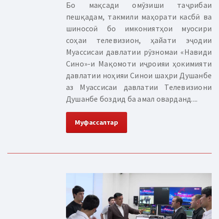
Бо мақсади омӯзиши таҷрибаи
пешқадам, такмили маҳорати касбӣ ва
шиносоӣ бо имкониятҳои муосири
соҳаи телевизион, ҳайати эҷодии
Муассисаи давлатии рӯзномаи «Навиди
Сино»-и Мақомоти иҷроияи ҳокимияти
давлатии ноҳияи Синои шаҳри Душанбе
аз Муассисаи давлатии Телевизиони
Душанбе боздид ба амал оварданд....
Муфассалтар