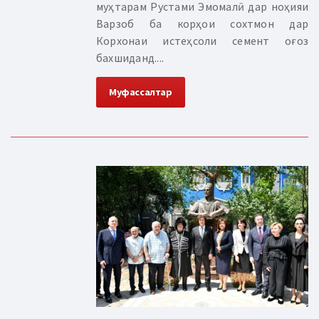
муҳтарам Рустами Эмомалӣ дар ноҳияи
Варзоб ба корҳои сохтмон дар
Корхонаи истеҳсоли семент оғоз
бахшиданд....
Муфассалтар