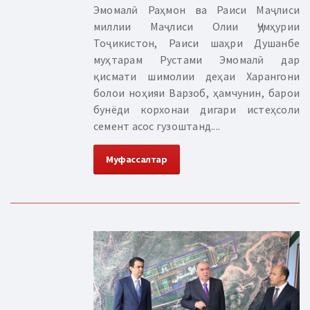
Эмомалӣ Раҳмон ва Раиси Маҷлиси
миллии Маҷлиси Олии Ҷумҳурии
Тоҷикистон, Раиси шаҳри Душанбе
муҳтарам Рустами Эмомалӣ дар
қисмати шимолии деҳаи Харангони
болои ноҳияи Варзоб, ҳамчунин, барои
бунёди корхонаи дигари истеҳсоли
семент асос гузоштанд....
Муфассалтар