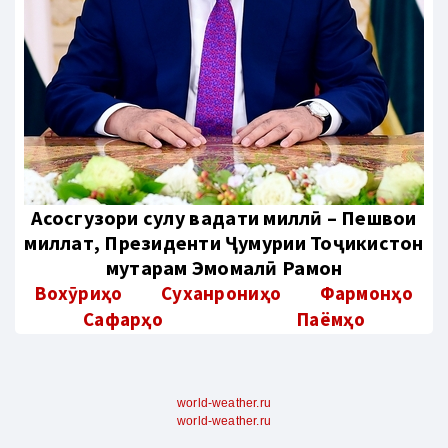
Aсосгузори сулҳу ваҳдати миллӣ – Пешвои
миллат, Президенти Ҷумҳурии Тоҷикистон
муҳтарам Эмомалӣ Раҳмон
Вохӯриҳо
Суханрониҳо
Фармонҳо
Сафарҳо
Паёмҳо
world-weather.ru
world-weather.ru