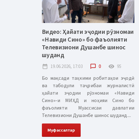
Видео: Ҳайати эҷодии рӯзномаи
«Навиди Сино» бо фаъолияти
Телевизиони Душанбе шинос
шуданд
date_range
19.06.2026, 17:03
chat_bubble_outline
0
remove_red_eye
95
Бо мақсади таҳкими робитаҳои эҷодӣ
ва табодули таҷрибаи журналистӣ
ҳайати эҷодии рӯзномаи «Навиди
Сино»-и МИҲД и ноҳияи Сино бо
фаъолияти Муассисаи давлатии
Телевизиони Душанбе шинос шуданд....
Муфассалтар