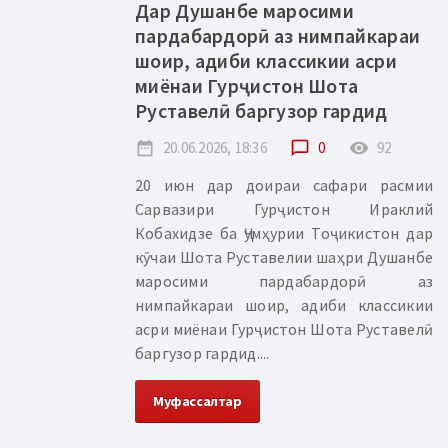
Дар Душанбе маросими
пардабардорӣ аз нимпайкараи
шоир, адиби классикии асри
миёнаи Гурҷистон Шота
Руставелӣ баргузор гардид
date_range
20.06.2026, 18:36
chat_bubble_outline
0
remove_red_eye
92
20 июн дар доираи сафари расмии
Сарвазири Гурҷистон Ираклий
Кобахидзе ба Ҷумҳурии Тоҷикистон дар
кӯчаи Шота Руставелии шаҳри Душанбе
маросими пардабардорӣ аз
нимпайкараи шоир, адиби классикии
асри миёнаи Гурҷистон Шота Руставелӣ
баргузор гардид....
Муфассалтар