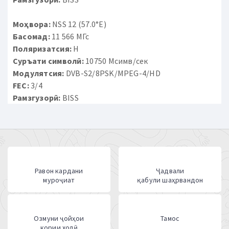
Моҳвора:
NSS 12 (57.0°E)
Басомад:
11 566 МГс
Поляризатсия:
H
Суръати символӣ:
10750 Мсимв/сек
Модулятсия:
DVB-S2/8PSK/MPEG-4/HD
FEC:
3/4
Рамзгузорӣ:
BISS
Равон кардани
Ҷадвали
муроҷиат
қабули шаҳрвандон
Озмуни ҷойҳои
Тамос
кории холӣ