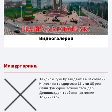
Видеогалерея
Машҳуртаринҳо
Таҷлили Рӯзи Президент ва 30 солагии
Иҷлосияи тақдирсози 16-уми Шӯрои
Олии Ҷумҳурии Тоҷикистон дар
Донишкадаи тарбияи ҷисмонии
Тоҷикистон