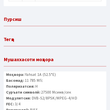
Пурсиш
Тегҳо
Мушаххасоти моҳвора
Моҳвора:
Yahsat 1A (52.5°E)
Басомад:
11 785 МГс
Поляризатсия:
H
Суръати символӣ:
27500 Мсимв/сек
Модулятсия:
DVB-S2/8PSK/MPEG-4/HD
FEC:
3/4
Рамзгузорӣ:
BISS