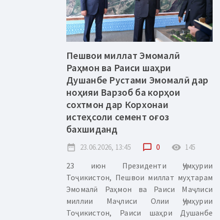
Пешвои миллат Эмомалӣ
Раҳмон ва Раиси шаҳри
Душанбе Рустами Эмомалӣ дар
ноҳияи Варзоб ба корҳои
сохтмон дар Корхонаи
истеҳсоли семент оғоз
бахшиданд
date_range
23.06.2026, 13:45
chat_bubble_outline
0
remove_red_eye
145
23 июн Президенти Ҷумҳурии
Тоҷикистон, Пешвои миллат муҳтарам
Эмомалӣ Раҳмон ва Раиси Маҷлиси
миллии Маҷлиси Олии Ҷумҳурии
Тоҷикистон, Раиси шаҳри Душанбе