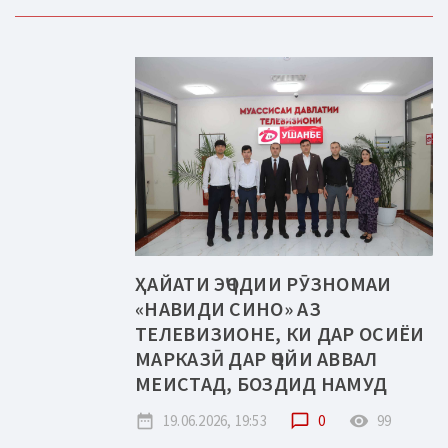
ҲАЙАТИ ЭҶОДИИ РӮЗНОМАИ
«НАВИДИ СИНО» АЗ
ТЕЛЕВИЗИОНЕ, КИ ДАР ОСИЁИ
МАРКАЗӢ ДАР ҶОЙИ АВВАЛ
МЕИСТАД, БОЗДИД НАМУД
date_range
19.06.2026, 19:53
chat_bubble_outline
0
remove_red_eye
99