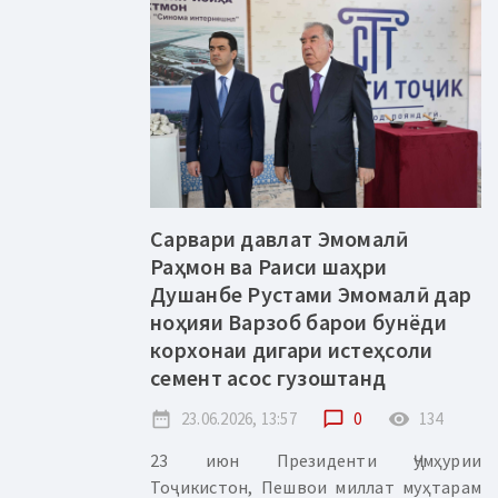
Сарвари давлат Эмомалӣ
Раҳмон ва Раиси шаҳри
Душанбе Рустами Эмомалӣ дар
ноҳияи Варзоб барои бунёди
корхонаи дигари истеҳсоли
семент асос гузоштанд
date_range
23.06.2026, 13:57
chat_bubble_outline
0
remove_red_eye
134
23 июн Президенти Ҷумҳурии
Тоҷикистон, Пешвои миллат муҳтарам