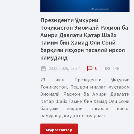
Президенти Ҷумҳурии
Тоҷикистон Эмомалӣ Раҳмон ба
Амири Давлати Қатар Шайх
Тамим бин Ҳамад Оли Сонӣ
барқияи изҳори тасаллӣ ирсол
намуданд
date_range
23.06.2026, 23:37
chat_bubble_outline
0
remove_red_eye
148
23 июн Президенти Ҷумҳурии
Тоҷикистон, Пешвои миллат муҳтарам
Эмомалӣ Раҳмон ба Амири Давлати
Қатар Шайх Тамим бин Ҳамад Оли Сонӣ
барқияи изҳори тасаллӣ ирсол
намуданд, ки дар он омадааст:...
Муфассалтар