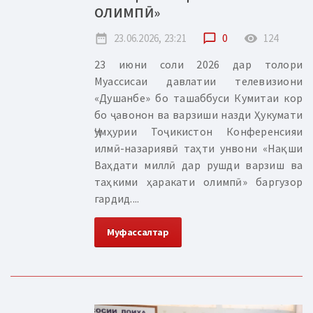
ОЛИМПӢ»
date_range
23.06.2026, 23:21
chat_bubble_outline
0
remove_red_eye
124
23 июни соли 2026 дар толори
Муассисаи давлатии телевизиони
«Душанбе» бо ташаббуси Кумитаи кор
бо ҷавонон ва варзиши назди Ҳукумати
Ҷумҳурии Тоҷикистон Конференсияи
илмӣ-назариявӣ таҳти унвони «Нақши
Ваҳдати миллӣ дар рушди варзиш ва
таҳкими ҳаракати олимпӣ» баргузор
гардид....
Муфассалтар