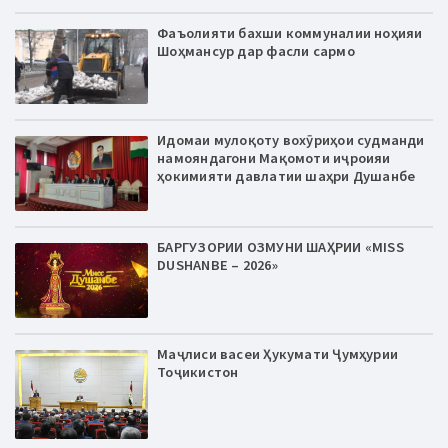
Фаъолияти бахши коммуналии ноҳияи
Шоҳмансур дар фасли сармо
Идомаи мулоқоту вохӯриҳои судманди
намояндагони Мақомоти иҷроияи
ҳокимияти давлатии шаҳри Душанбе
БАРГУЗОРИИ ОЗМУНИ ШАҲРИИ «MISS
DUSHANBE – 2026»
Маҷлиси васеи Ҳукумати Ҷумҳурии
Тоҷикистон