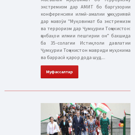
экстремизм дар АМИТ бо баргузории
конференсияи илмӣ-амалии ҷумҳуриявӣ
дар мавзӯи "Муқовимат ба экстремизм
ва терроризм дар Ҷумҳурии Тоҷикистон:
ҷанбаҳои илмии пешгирии он” бахшида
ба 35-солагии Истиқлоли давлатии
Ҷумҳурии Тоҷикистон мавриди муҳокима
ва баррасӣ қарор дода шуд....
Муфассалтар