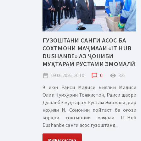
ГУЗОШТАНИ САНГИ АСОС БА
СОХТМОНИ МАҶМААИ «IT HUB
DUSHANBE» АЗ ҶОНИБИ
МУҲТАРАМ РУСТАМИ ЭМОМАЛӢ
date_range
09.06.2026, 20:10
chat_bubble_outline
0
remove_red_eye
322
9 июн Раиси Маҷлиси миллии Маҷлиси
Олии Ҷумҳурии Тоҷикистон, Раиси шаҳри
Душанбе муҳтарам Рустам Эмомалӣ, дар
ноҳияи И. Сомонии пойтахт ба оғози
корҳои сохтмонии маҷмааи IT-Hub
Dushanbe санги асос гузоштанд....
Муфассалтар