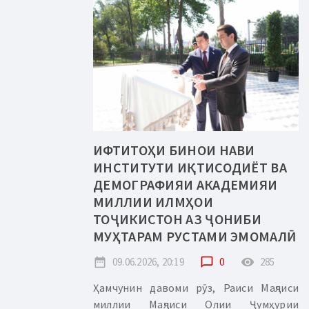
ИФТИТОҲИ БИНОИ НАВИ
ИНСТИТУТИ ИҚТИСОДИЁТ ВА
ДЕМОГРАФИЯИ АКАДЕМИЯИ
МИЛЛИИ ИЛМҲОИ
ТОҶИКИСТОН АЗ ҶОНИБИ
МУҲТАРАМ РУСТАМИ ЭМОМАЛӢ
date_range
09.06.2026, 20:19
chat_bubble_outline
0
remove_red_eye
285
Ҳамчунин давоми рӯз, Раиси Маҷлиси
миллии Маҷлиси Олии Ҷумҳурии