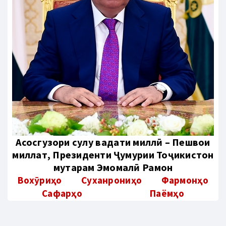
Aсосгузори сулҳу ваҳдати миллӣ – Пешвои
миллат, Президенти Ҷумҳурии Тоҷикистон
муҳтарам Эмомалӣ Раҳмон
Вохӯриҳо
Суханрониҳо
Фармонҳо
Сафарҳо
Паёмҳо