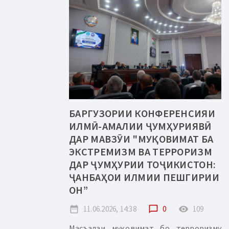
БАРГУЗОРИИ КОНФЕРЕНСИЯИ
ИЛМӢ-АМАЛИИ ҶУМҲУРИЯВӢ
ДАР МАВЗӮИ "МУҚОВИМАТ БА
ЭКСТРЕМИЗМ ВА ТЕРРОРИЗМ
ДАР ҶУМҲУРИИ ТОҶИКИСТОН:
ҶАНБАҲОИ ИЛМИИ ПЕШГИРИИ
ОН”
date_range
11.06.2026, 14:38
chat_bubble_outline
0
remove_red_eye
109
Масъалаи муқовимат бо терроризму