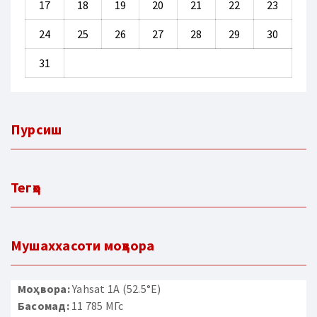
17
18
19
20
21
22
23
24
25
26
27
28
29
30
31
Пурсиш
Тегҳо
Мушаххасоти моҳвора
Моҳвора:
Yahsat 1A (52.5°E)
Басомад:
11 785 МГс