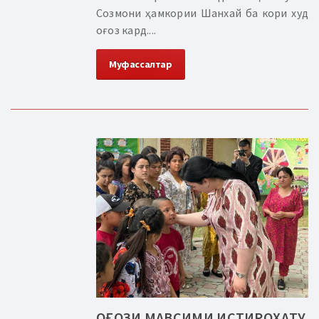
Созмони ҳамкории Шанхай ба кори худ
оғоз кард....
Муфассалтар
ОҒОЗИ МАВСИМИ ИСТИРОҲАТУ