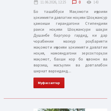
date_range
11.06.2026, 12:25
chat_bubble_outline
0
remove_red_eye
143
Бо ташаббуси Мақомоти иҷроияи
ҳокимияти давлатии ноҳияи Шоҳмансур
ҳамоиши гирандагони Стипендияи
раиси ноҳияи Шоҳмансури шаҳри
Душанбе баргузор гардид, ки дар
чорабинии мазкур роҳбарияти
мақомоти иҷроияи ҳокимияти давлатии
ноҳия, намояндагони зерсохторҳои
мақомот, бахши кор бо ҷавонон ва
варзиш, масъулин ва довталабон
ширкат варзиданд....
Муфассалтар