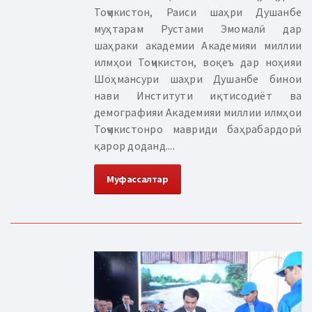
Тоҷикистон, Раиси шаҳри Душанбе
муҳтарам Рустами Эмомалӣ дар
шаҳраки академии Академияи миллии
илмҳои Тоҷикистон, воқеъ дар ноҳияи
Шоҳмансури шаҳри Душанбе бинои
нави Институти иқтисодиёт ва
демографияи Академияи миллии илмҳои
Тоҷикистонро мавриди баҳрабардорӣ
қарор доданд....
Муфассалтар