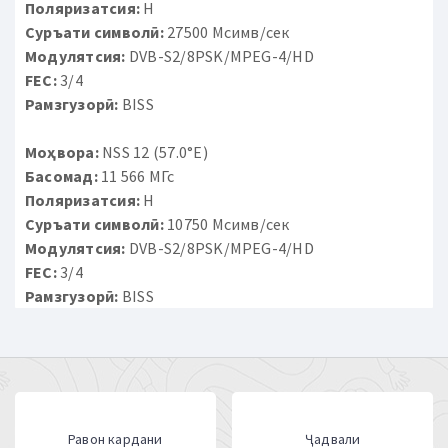
Поляризатсия:
H
Суръати символӣ:
27500 Мсимв/сек
Модулятсия:
DVB-S2/8PSK/MPEG-4/HD
FEC:
3/4
Рамзгузорӣ:
BISS
Моҳвора:
NSS 12 (57.0°E)
Басомад:
11 566 МГс
Поляризатсия:
H
Суръати символӣ:
10750 Мсимв/сек
Модулятсия:
DVB-S2/8PSK/MPEG-4/HD
FEC:
3/4
Рамзгузорӣ:
BISS
Равон кардани
Ҷадвали