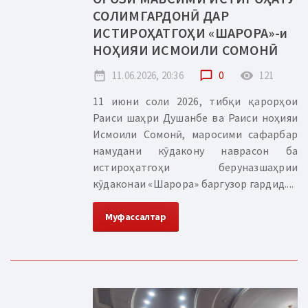
СОЛИМГАРДОНӢ ДАР
ИСТИРОҲАТГОҲИ «ШАРОРА»-и
НОҲИЯИ ИСМОИЛИ СОМОНӢ
date_range
11.06.2026, 20:36
chat_bubble_outline
0
remove_red_eye
121
11 июни соли 2026, тибқи қарорҳои
Раиси шаҳри Душанбе ва Раиси ноҳияи
Исмоили Сомонӣ, маросими сафарбар
намудани кӯдакону наврасон ба
истироҳатгоҳи беруназшаҳрии
кӯдаконаи «Шарора» баргузор гардид....
Муфассалтар