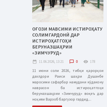
ОҒОЗИ МАВСИМИ ИСТИРОҲАТУ
СОЛИМГАРДОНӢ ДАР
ИСТИРОҲАТГОҲИ
БЕРУНАЗШАҲРИИ
«ЗИМЧУРУД»
date_range
11.06.2026, 13:21
chat_bubble_outline
0
remove_red_eye
178
11 июни соли 2026, тибқи қарорҳои
дахлдори Раиси шаҳри Душанбе
маросими сафарбар намудани кӯдакону
наврасон ба истироҳатгоҳи
беруназшаҳрии «Зимчуруд» воқеъ дар
ноҳияи Варзоб баргузор гардид....