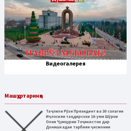
Видеогалерея
Машҳуртаринҳо
Таҷлили Рӯзи Президент ва 30 солагии
Иҷлосияи тақдирсози 16-уми Шӯрои
Олии Ҷумҳурии Тоҷикистон дар
Донишкадаи тарбияи ҷисмонии