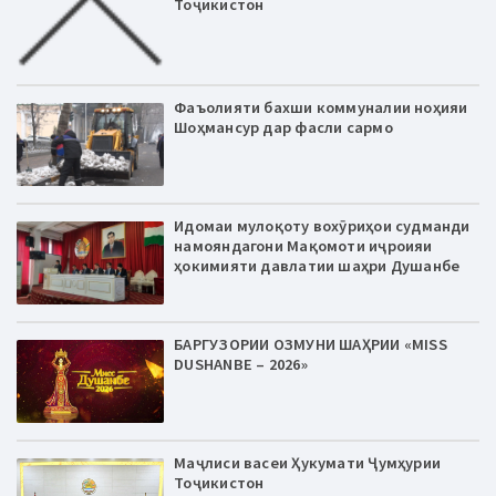
Тоҷикистон
Фаъолияти бахши коммуналии ноҳияи
Шоҳмансур дар фасли сармо
Идомаи мулоқоту вохӯриҳои судманди
намояндагони Мақомоти иҷроияи
ҳокимияти давлатии шаҳри Душанбе
БАРГУЗОРИИ ОЗМУНИ ШАҲРИИ «MISS
DUSHANBE – 2026»
Маҷлиси васеи Ҳукумати Ҷумҳурии
Тоҷикистон