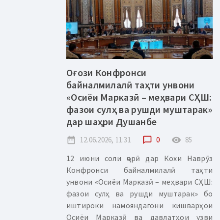
Оғози Конфронси
байналмилалӣ таҳти унвони
«Осиёи Марказӣ – меҳвари СҲШ:
фазои сулҳ ва рушди муштарак»
дар шаҳри Душанбе
date_range
12.06.2026, 11:31
chat_bubble_outline
0
remove_red_eye
85
12 июни соли ҷорӣ дар Кохи Наврӯз
Конфронси байналмилалӣ таҳти
унвони «Осиёи Марказӣ – меҳвари СҲШ:
фазои сулҳ ва рушди муштарак» бо
иштироки намояндагони кишварҳои
Осиёи Марказӣ ва давлатҳои узви