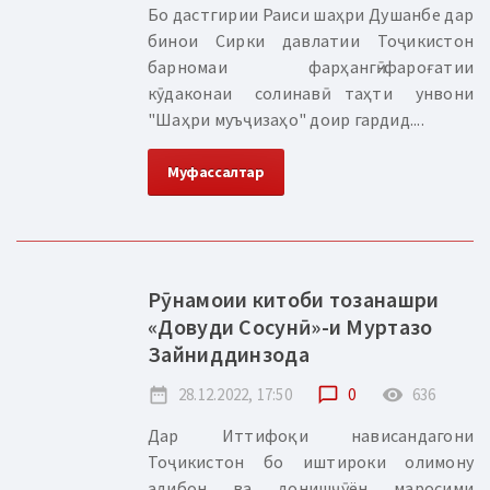
Бо дастгирии Раиси шаҳри Душанбе дар
бинои Сирки давлатии Тоҷикистон
барномаи фарҳангӣ-фароғатии
кӯдаконаи солинавӣ таҳти унвони
"Шаҳри муъҷизаҳо" доир гардид....
Муфассалтар
Рӯнамоии китоби тозанашри
«Довуди Сосунӣ»-и Муртазо
Зайниддинзода
date_range
28.12.2022, 17:50
chat_bubble_outline
0
remove_red_eye
636
Дар Иттифоқи нависандагони
Тоҷикистон бо иштироки олимону
адибон ва донишҷӯён маросими