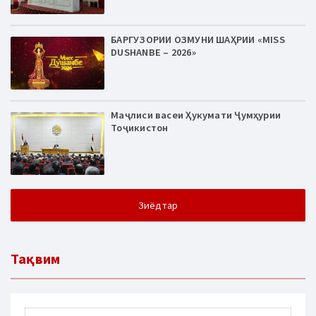
БАРГУЗОРИИ ОЗМУНИ ШАҲРИИ «MISS
DUSHANBE – 2026»
Маҷлиси васеи Ҳукумати Ҷумҳурии
Тоҷикистон
Зиёдтар
Тақвим