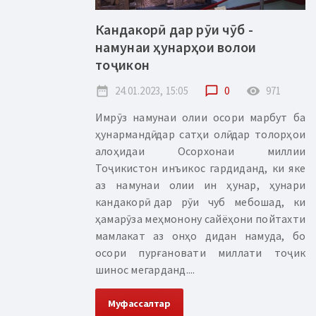
Кандакорӣ дар рӯи чӯб -
намунаи ҳунарҳои волои
тоҷикон
date_range
24.01.2023, 15:05
chat_bubble_outline
0
remove_red_eye
971
Имрӯз намунаи олии осори марбут ба
ҳунармандӣ дар сатҳи олӣ дар толорҳои
алоҳидаи Осорхонаи миллии
Тоҷикистон инъикос гардиданд, ки яке
аз намунаи олии ин ҳунар, ҳунари
кандакорӣ дар рӯи чуб мебошад, ки
ҳамарӯза меҳмонону сайёҳони пойтахти
мамлакат аз онҳо дидан намуда, бо
осори пурғановати миллати тоҷик
шинос мегарданд....
Муфассалтар