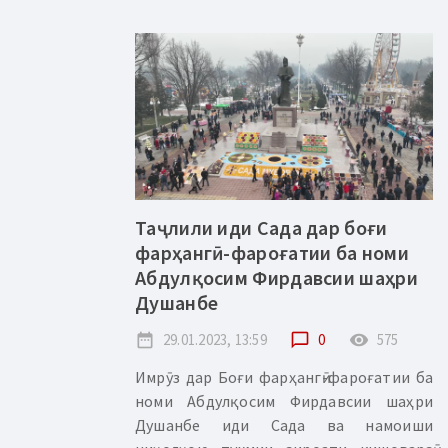
Таҷлили иди Сада дар боғи
фарҳангӣ-фароғатии ба номи
Абдулқосим Фирдавсии шаҳри
Душанбе
date_range
29.01.2023, 13:59
chat_bubble_outline
0
remove_red_eye
575
Имрӯз дар Боғи фарҳангӣ-фароғатии ба
номи Абдулқосим Фирдавсии шаҳри
Душанбе иди Сада ва намоиши