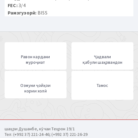
FEC:
3/4
Рамзгузорӣ:
BISS
Равон кардани
Ҷадвали
муроҷиат
қабули шаҳрвандон
Озмуни ҷойҳои
Тамос
кории холӣ
шаҳри Душанбе, кӯчаи Теҳрон 19/1
Тел: (+992 37) 221-24-46; (+992 37) 221-26-29