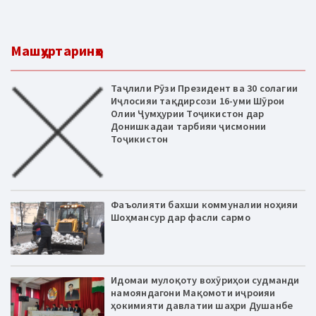
Машҳуртаринҳо
Таҷлили Рӯзи Президент ва 30 солагии
Иҷлосияи тақдирсози 16-уми Шӯрои
Олии Ҷумҳурии Тоҷикистон дар
Донишкадаи тарбияи ҷисмонии
Тоҷикистон
Фаъолияти бахши коммуналии ноҳияи
Шоҳмансур дар фасли сармо
Идомаи мулоқоту вохӯриҳои судманди
намояндагони Мақомоти иҷроияи
ҳокимияти давлатии шаҳри Душанбе