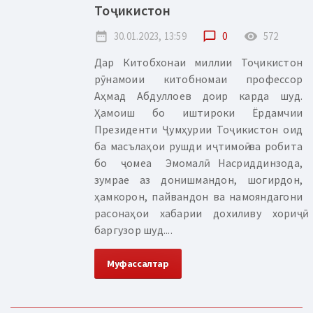
Тоҷикистон
date_range
30.01.2023, 13:59
chat_bubble_outline
0
remove_red_eye
572
Дар Китобхонаи миллии Тоҷикистон
рӯнамоии китобномаи профессор
Аҳмад Абдуллоев доир карда шуд.
Ҳамоиш бо иштироки Ёрдамчии
Президенти Ҷумҳурии Тоҷикистон оид
ба масълаҳои рушди иҷтимоӣ ва робита
бо ҷомеа Эмомалӣ Насриддинзода,
зумрае аз донишмандон, шогирдон,
ҳамкорон, пайвандон ва намояндагони
расонаҳои хабарии дохиливу хориҷӣ
баргузор шуд....
Муфассалтар