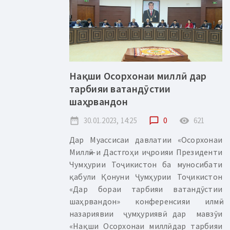
Нақши Осорхонаи миллӣ дар
тарбияи ватандӯстии
шаҳрвандон
date_range
30.01.2023, 14:25
chat_bubble_outline
0
remove_red_eye
621
Дар Муассисаи давлатии «Осорхонаи
Миллӣ»-и Дастгоҳи иҷроияи Президенти
Чумҳурии Тоҷикистон ба муносибати
қабули Қонуни Ҷумҳурии Тоҷикистон
«Дар бораи тарбияи ватандӯстии
шаҳрвандон» конференсияи илмӣ-
назариявии ҷумҳуриявӣ дар мавзӯи
«Нақши Осорхонаи миллӣ дар тарбияи