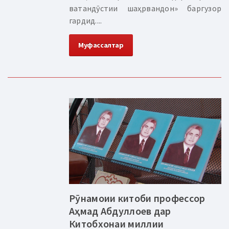
ватандӯстии шаҳрвандон» баргузор
гардид....
Муфассалтар
Рӯнамоии китоби профессор
Аҳмад Абдуллоев дар
Китобхонаи миллии