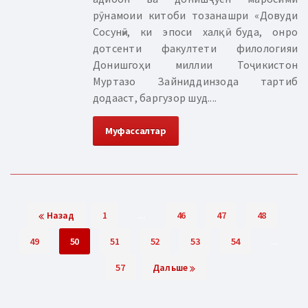
рӯнамоии китоби тозанашри «Довуди
Сосунӣ», ки эпоси халқӣ буда, онро
дотсенти факултети филологияи
Донишгоҳи миллии Тоҷикистон
Муртазо Зайниддинзода тартиб
додааст, баргузор шуд....
Муфассалтар
Назад
1
...
46
47
48
49
50
51
52
53
54
...
57
Дальше