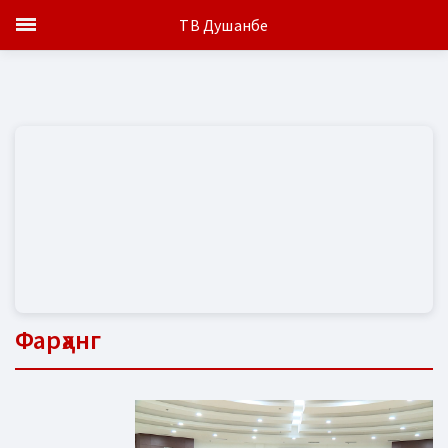
ТВ Душанбе
Фарҳанг