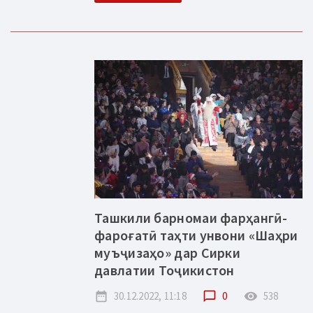
Ташкили барномаи фарҳангӣ-
фароғатӣ таҳти унвони «Шаҳри
муъҷизаҳо» дар Сирки
давлатии Тоҷикистон
date_range
30.12.2022, 11:18
chat_bubble_outline
0
remove_red_eye
538