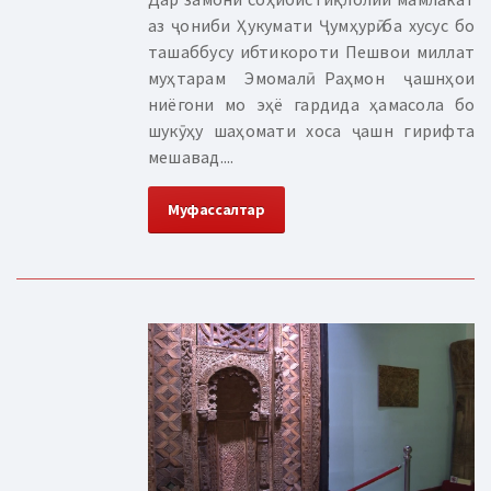
аз ҷониби Ҳукумати Ҷумҳурӣ ба хусус бо
ташаббусу ибтикороти Пешвои миллат
муҳтарам Эмомалӣ Раҳмон ҷашнҳои
ниёгони мо эҳё гардида ҳамасола бо
шукӯҳу шаҳомати хоса ҷашн гирифта
мешавад....
Муфассалтар