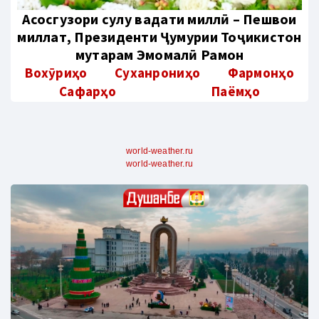
Aсосгузори сулҳу ваҳдати миллӣ – Пешвои
миллат, Президенти Ҷумҳурии Тоҷикистон
муҳтарам Эмомалӣ Раҳмон
Вохӯриҳо
Суханрониҳо
Фармонҳо
Сафарҳо
Паёмҳо
world-weather.ru
world-weather.ru