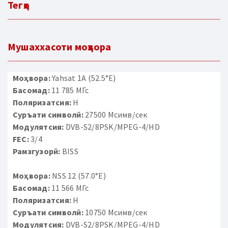
Тегҳо
Мушаххасоти моҳвора
Моҳвора:
Yahsat 1A (52.5°E)
Басомад:
11 785 МГс
Поляризатсия:
H
Суръати символӣ:
27500 Мсимв/сек
Модулятсия:
DVB-S2/8PSK/MPEG-4/HD
FEC:
3/4
Рамзгузорӣ:
BISS
Моҳвора:
NSS 12 (57.0°E)
Басомад:
11 566 МГс
Поляризатсия:
H
Суръати символӣ:
10750 Мсимв/сек
Модулятсия:
DVB-S2/8PSK/MPEG-4/HD