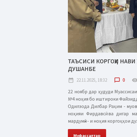
ТАЪСИСИ КОРГОҲИ НАВИ
ДУШАНБЕ
date_range
22.11.2025, 18:32
chat_bubble_outline
0
remove_red_
22 ноябр дар ҳудуди Муассиса
№4 ноҳия бо иштироки Файзидд
Одилзода Дилбар Раҳим - муо
ноҳияи Фирдавсӣ ва дигар м
мардумӣ» - и ноҳия коргоҳҳои ду
Муфассалтар