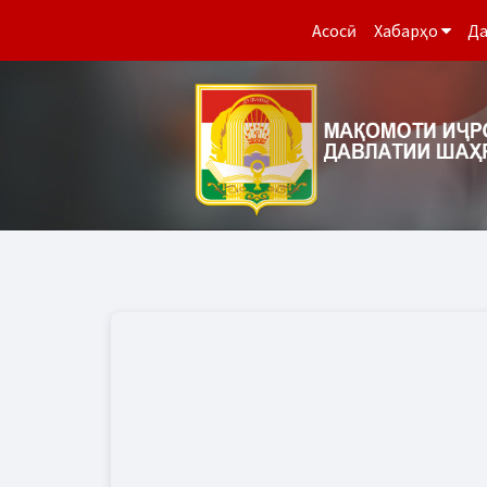
Асосӣ
Хабарҳо
Да