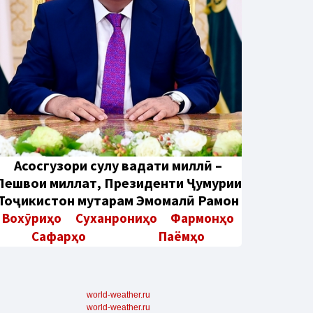
Aсосгузори сулҳу ваҳдати миллӣ –
Пешвои миллат, Президенти Ҷумҳурии
Тоҷикистон муҳтарам Эмомалӣ Раҳмон
Вохӯриҳо
Суханрониҳо
Фармонҳо
Сафарҳо
Паёмҳо
world-weather.ru
world-weather.ru