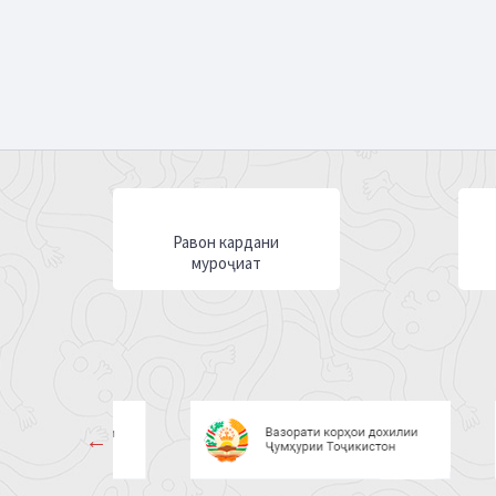
Равон кардани
муроҷиат