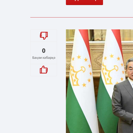
0
Баҳои хабарҳо