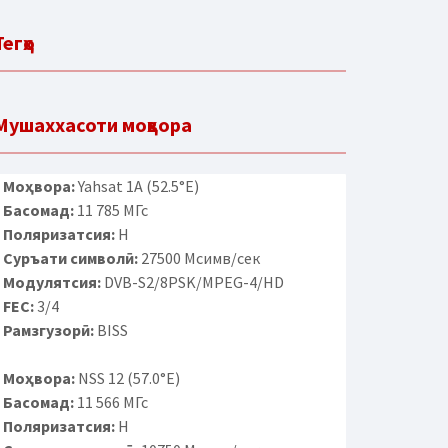
Тегҳо
Мушаххасоти моҳвора
Моҳвора:
Yahsat 1A (52.5°E)
Басомад:
11 785 МГс
Поляризатсия:
H
Суръати символӣ:
27500 Мсимв/сек
Модулятсия:
DVB-S2/8PSK/MPEG-4/HD
FEC:
3/4
Рамзгузорӣ:
BISS
Моҳвора:
NSS 12 (57.0°E)
Басомад:
11 566 МГс
Поляризатсия:
H