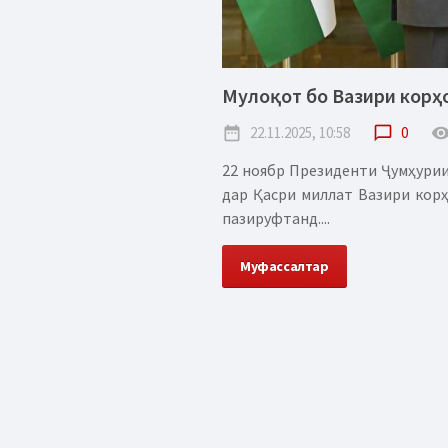
Мулоқот бо Вазири корҳ
date_range
22.11.2025, 10:58
chat_bubble_outline
0
remove_red_
22 ноябр Президенти Ҷумҳурии
дар Қасри миллат Вазири кор
пазируфтанд....
Муфассалтар