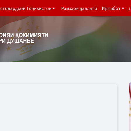
стовардҳои Тоҷикистон
Рамзҳои давлатӣ
Иртибот
Д