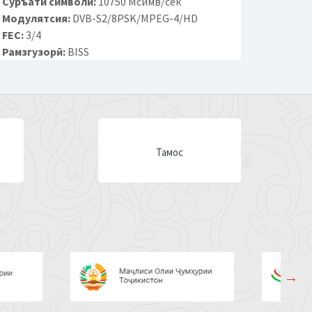
Суръати символӣ:
10750 Мсимв/сек
Модулятсия:
DVB-S2/8PSK/MPEG-4/HD
FEC:
3/4
Рамзгузорӣ:
BISS
Тамос