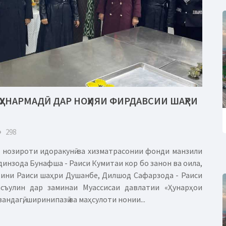
 ҲУНАРМАДӢ ДАР НОҲИЯИ ФИРДАВСИИ ШАҲРИ
eye
298
и нозироти идоракунӣ ва хизматрасонии фонди манзили
инзода Бунафша - Раиси Кумитаи кор бо занон ва оила,
вини Раиси шаҳри Душанбе, Дилшод Сафарзода - Раиси
асъулин дар заминаи Муассисаи давлатии «Ҳунарҳои
зандагӣ, ширинипазӣ ва маҳсулоти нонии...