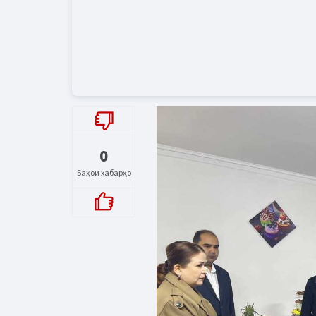
0
Баҳои хабарҳо