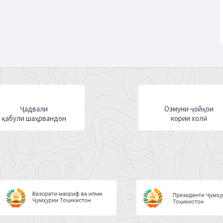
Ҷадвали
Озмуни ҷойҳои
қабули шаҳрвандон
кории холӣ