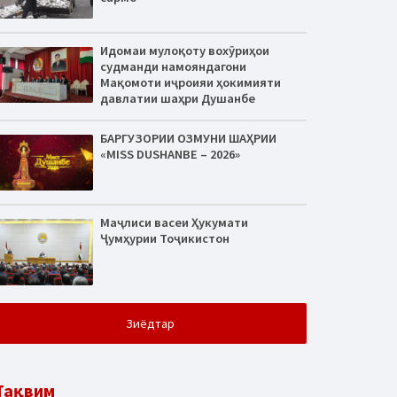
Идомаи мулоқоту вохӯриҳои
судманди намояндагони
Мақомоти иҷроияи ҳокимияти
давлатии шаҳри Душанбе
БАРГУЗОРИИ ОЗМУНИ ШАҲРИИ
«MISS DUSHANBE – 2026»
Маҷлиси васеи Ҳукумати
Ҷумҳурии Тоҷикистон
Зиёдтар
Тақвим