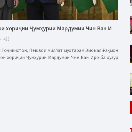
ои хориҷии Ҷумҳурии Мардумии Чин Ван И
eye
433
 Тоҷикистон, Пешвои миллат муҳтарам Эмомалӣ Раҳмон
ҳои хориҷии Ҷумҳурии Мардумии Чин Ван Иро ба ҳузур