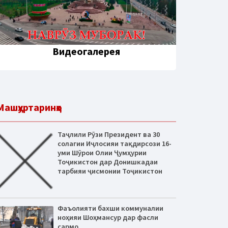
Видеогалерея
Машҳуртаринҳо
Таҷлили Рӯзи Президент ва 30
солагии Иҷлосияи тақдирсози 16-
уми Шӯрои Олии Ҷумҳурии
Тоҷикистон дар Донишкадаи
тарбияи ҷисмонии Тоҷикистон
Фаъолияти бахши коммуналии
ноҳияи Шоҳмансур дар фасли
сармо