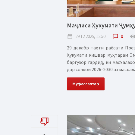
Маҷлиси Ҳукумати Ҷумҳ
date_range
29.12.2025, 12:50
chat_bubble_outline
0
remove_red_
29 декабр таҳти раёсати Пре
Ҳукумати кишвар муҳтарам Эм
баргузор гардид, ки масъалаҳо
дар солҳои 2026-2030 аз масъала
Муфассалтар