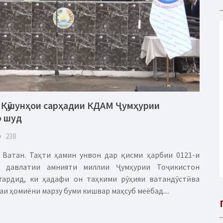
и Қӯшунҳои сарҳадии КДАМ Ҷумҳурии
р шуд
eye
238
Ватан. Таҳти ҳамин унвон дар қисми ҳарбии 0121-и
и давлатии амнияти миллии Ҷумҳурии Тоҷикистон
гардид, ки ҳадафи он таҳкими рӯҳияи ватандӯстӣ ва
 ҳомиёни марзу буми кишвар маҳсуб меёбад....