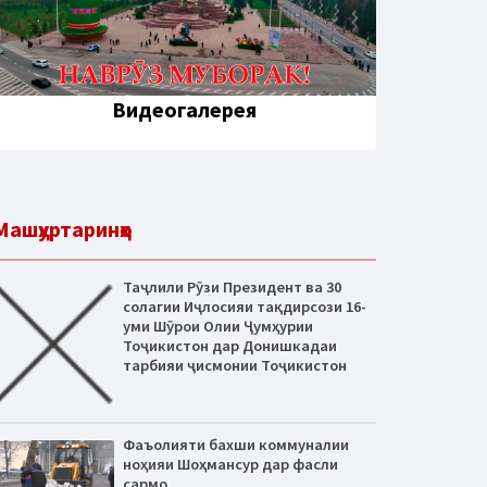
Видеогалерея
Машҳуртаринҳо
Таҷлили Рӯзи Президент ва 30
солагии Иҷлосияи тақдирсози 16-
уми Шӯрои Олии Ҷумҳурии
Тоҷикистон дар Донишкадаи
тарбияи ҷисмонии Тоҷикистон
Фаъолияти бахши коммуналии
ноҳияи Шоҳмансур дар фасли
сармо