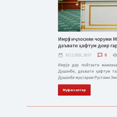
Имрӯз иҷлосияи чоруми 
даъвати ҳафтум доир га
date_range
30.12.2025, 20:57
chat_bubble_outline
0
remove_red_
Имрӯз дар пойтахти мамлак
Душанбе, даъвати ҳафтум та
Душанбе муҳтарам Рустами Эмома
Муфассалтар