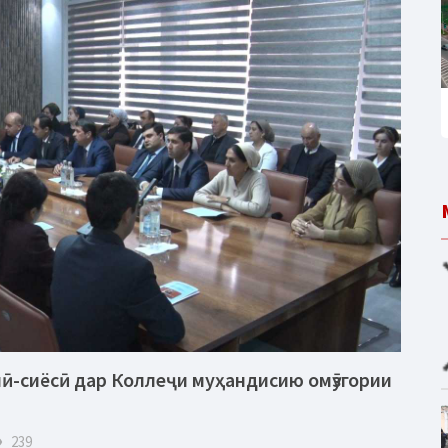
ӣ-сиёсӣ дар Коллеҷи муҳандисию омӯзгории
eye
239