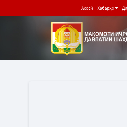
Асосӣ
Хабарҳо
Да