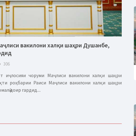
Маҷлиси вакилони халқи шаҳри Душанбе,
рдид
eye
306
ат иҷлосияи чоруми Маҷлиси вакилони халқи шаҳри
ҳти роҳбарии Раиси Маҷлиси вакилони халқи шаҳри
лӣ доир гардид....