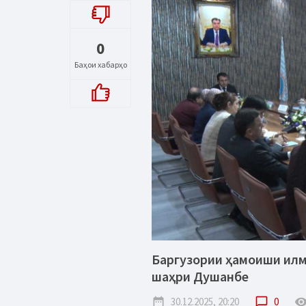
0
Баҳои хабарҳо
Баргузории ҳамоиши илм
шаҳри Душанбе
date_range
30.12.2025, 20:20
chat_bubble_outline
0
remove_red_