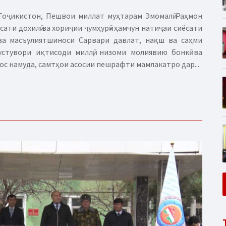
оҷикистон, Пешвои миллат муҳтарам Эмомалӣ Раҳмон
сати дохилӣ ва хориҷии ҷумҳурӣ» ҳамчун натиҷаи сиёсати
ва масъулиятшиноси Сарвари давлат, нақш ва саҳми
стувори иқтисоди миллӣ, низоми молиявию бонкӣ ва
с намуда, самтҳои асосии пешрафти мамлакатро дар...