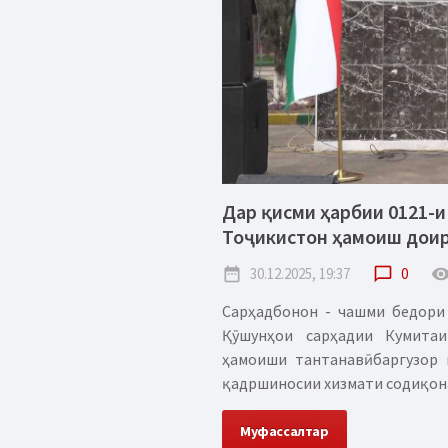
Дар қисми ҳарбии 0121-
Тоҷикистон ҳамоиш дои
date_range
30.12.2025, 19:37
chat_bubble_outline
0
remove_red_
Сарҳадбонон - чашми бедори 
Қӯшунҳои сарҳадии Кумита
ҳамоиши тантанавӣ баргузор 
қадршиносии хизмати содиқонаи
Муфассалтар