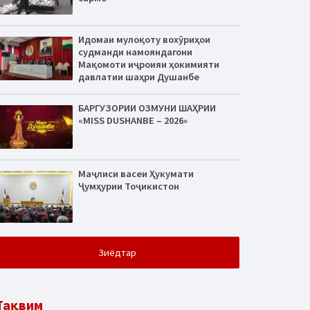
Идомаи мулоқоту вохӯриҳои
судманди намояндагони
Мақомоти иҷроияи ҳокимияти
давлатии шаҳри Душанбе
БАРГУЗОРИИ ОЗМУНИ ШАҲРИИ
«MISS DUSHANBE – 2026»
Маҷлиси васеи Ҳукумати
Ҷумҳурии Тоҷикистон
Зиёдтар
Тақвим