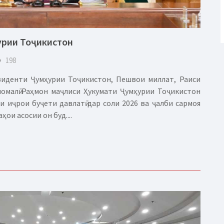
урии Тоҷикистон
eye
198
зиденти Ҷумҳурии Тоҷикистон, Пешвои миллат, Раиси
омалӣ Раҳмон маҷлиси Ҳукумати Ҷумҳурии Тоҷикистон
и иҷрои буҷети давлатӣ дар соли 2026 ва ҷалби сармоя
ҳои асосии он буд....