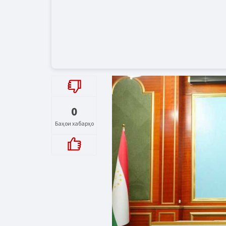
0
Баҳои хабарҳо