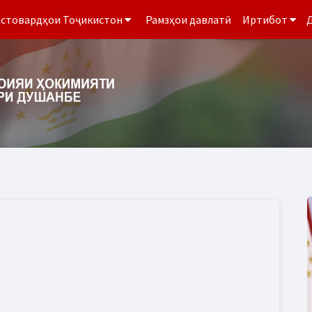
стовардҳои Тоҷикистон
Рамзҳои давлатӣ
Иртибот
Д