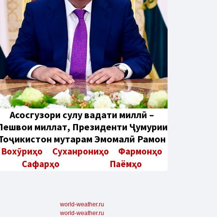
Aсосгузори сулҳу ваҳдати миллӣ –
Пешвои миллат, Президенти Ҷумҳурии
Тоҷикистон муҳтарам Эмомалӣ Раҳмон
Вохӯриҳо
Суханрониҳо
Фармонҳо
Сафарҳо
Паёмҳо
world-weather.ru
world-weather.ru