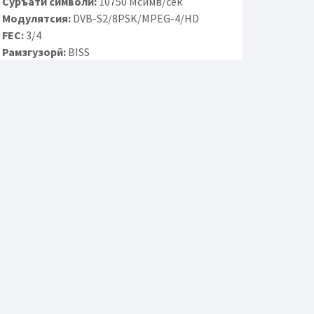
Суръати символӣ:
10750 Мсимв/сек
Модулятсия:
DVB-S2/8PSK/MPEG-4/HD
FEC:
3/4
Рамзгузорӣ:
BISS