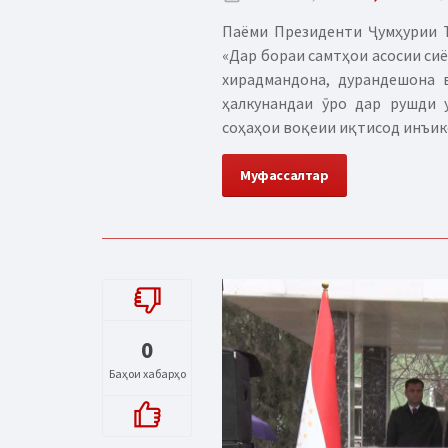
Паёми Президенти Ҷумҳурии Т
«Дар бораи самтҳои асосии сиё
хирадмандона, дурандешона 
ҳалкунандаи ӯро дар рушди у
соҳаҳои воқеии иқтисод инъико
Муфассалтар
0
Баҳои хабарҳо