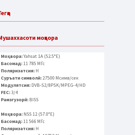
Тегҳо
Мушаххасоти моҳвора
Моҳвора:
Yahsat 1A (52.5°E)
Басомад:
11 785 МГс
Поляризатсия:
H
Суръати символӣ:
27500 Мсимв/сек
Модулятсия:
DVB-S2/8PSK/MPEG-4/HD
FEC:
3/4
Рамзгузорӣ:
BISS
Моҳвора:
NSS 12 (57.0°E)
Басомад:
11 566 МГс
Поляризатсия:
H