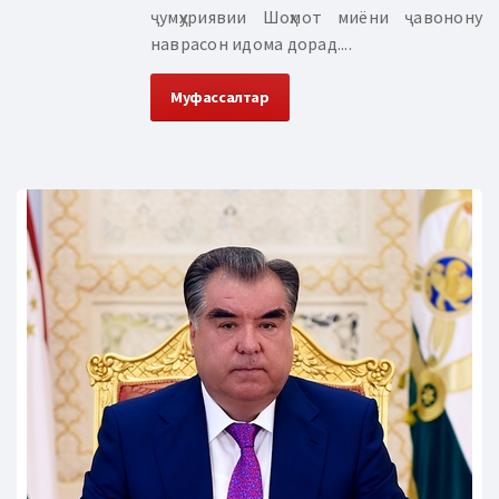
ҷумҳуриявии Шоҳмот миёни ҷавонону
наврасон идома дорад....
Муфассалтар