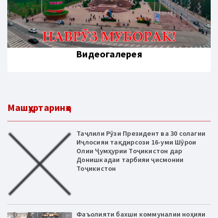
Видеогалерея
Машҳуртаринҳо
Таҷлили Рӯзи Президент ва 30 солагии
Иҷлосияи тақдирсози 16-уми Шӯрои
Олии Ҷумҳурии Тоҷикистон дар
Донишкадаи тарбияи ҷисмонии
Тоҷикистон
Фаъолияти бахши коммуналии ноҳияи