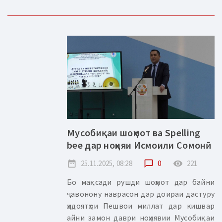
Мусобиқаи шоҳмот ва Spelling
bee дар ноҳияи Исмоили Сомонӣ
date_range
25.11.2025, 08:28
chat_bubble_outline
0
remove_red_eye
221
Бо мақсади рушди шоҳмот дар байни
ҷавонону наврасон дар доираи дастуру
ҳидоятҳои Пешвои миллат дар кишвар
айни замон даври ноҳиявии Мусобиқаи