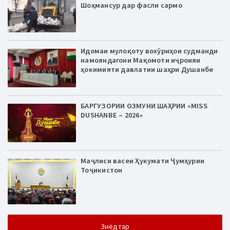
Шоҳмансур дар фасли сармо
Идомаи мулоқоту вохӯриҳои судманди
намояндагони Мақомоти иҷроияи
ҳокимияти давлатии шаҳри Душанбе
БАРГУЗОРИИ ОЗМУНИ ШАҲРИИ «MISS
DUSHANBE – 2026»
Маҷлиси васеи Ҳукумати Ҷумҳурии
Тоҷикистон
Зиёдтар