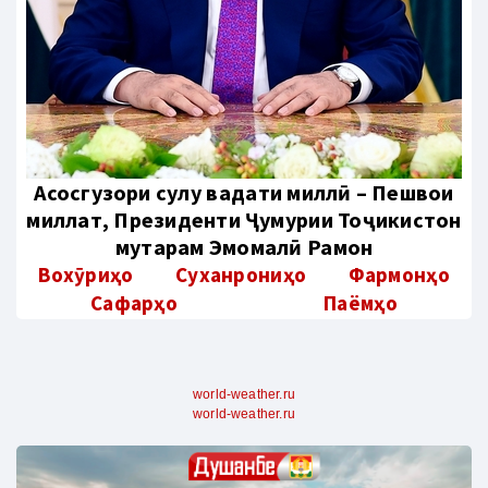
Aсосгузори сулҳу ваҳдати миллӣ – Пешвои
миллат, Президенти Ҷумҳурии Тоҷикистон
муҳтарам Эмомалӣ Раҳмон
Вохӯриҳо
Суханрониҳо
Фармонҳо
Сафарҳо
Паёмҳо
world-weather.ru
world-weather.ru