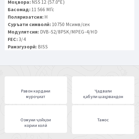
Моҳвора:
NSS 12 (57.0°E)
Басомад:
11 566 МГс
Поляризатсия:
H
Суръати символӣ:
10750 Мсимв/сек
Модулятсия:
DVB-S2/8PSK/MPEG-4/HD
FEC:
3/4
Рамзгузорӣ:
BISS
Равон кардани
Ҷадвали
муроҷиат
қабули шаҳрвандон
Озмуни ҷойҳои
Тамос
кории холӣ