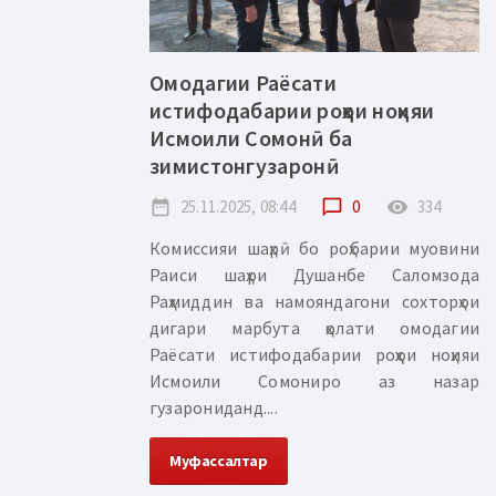
Омодагии Раёсати
истифодабарии роҳҳои ноҳияи
Исмоили Сомонӣ ба
зимистонгузаронӣ
date_range
25.11.2025, 08:44
chat_bubble_outline
0
remove_red_eye
334
Комиссияи шаҳрӣ бо роҳбарии муовини
Раиси шаҳри Душанбе Саломзода
Раҳмиддин ва намояндагони сохторҳои
дигари марбута ҳолати омодагии
Раёсати истифодабарии роҳҳои ноҳияи
Исмоили Сомониро аз назар
гузарониданд....
Муфассалтар