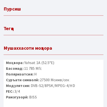
Пурсиш
Тегҳо
Мушаххасоти моҳвора
Моҳвора:
Yahsat 1A (52.5°E)
Басомад:
11 785 МГс
Поляризатсия:
H
Суръати символӣ:
27500 Мсимв/сек
Модулятсия:
DVB-S2/8PSK/MPEG-4/HD
FEC:
3/4
Рамзгузорӣ:
BISS