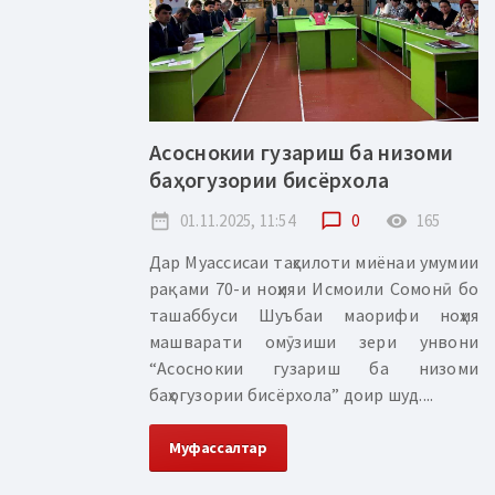
Асоснокии гузариш ба низоми
баҳогузории бисёрхола
date_range
01.11.2025, 11:54
chat_bubble_outline
0
remove_red_eye
165
Дар Муассисаи таҳсилоти миёнаи умумии
рақами 70-и ноҳияи Исмоили Сомонӣ бо
ташаббуси Шуъбаи маорифи ноҳия
машварати омӯзиши зери унвони
“Асоснокии гузариш ба низоми
баҳогузории бисёрхола” доир шуд....
Муфассалтар