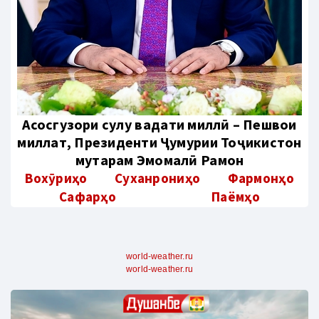
Aсосгузори сулҳу ваҳдати миллӣ – Пешвои
миллат, Президенти Ҷумҳурии Тоҷикистон
муҳтарам Эмомалӣ Раҳмон
Вохӯриҳо
Суханрониҳо
Фармонҳо
Сафарҳо
Паёмҳо
world-weather.ru
world-weather.ru