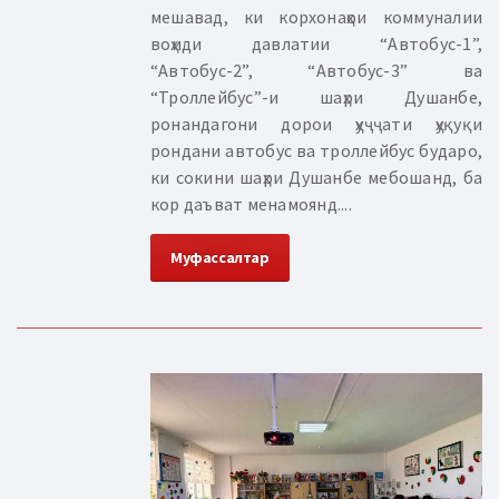
мешавад, ки корхонаҳои коммуналии
воҳиди давлатии “Автобус-1”,
“Автобус-2”, “Автобус-3” ва
“Троллейбус”-и шаҳри Душанбе,
ронандагони дорои ҳуҷҷати ҳуқуқи
рондани автобус ва троллейбус бударо,
ки сокини шаҳри Душанбе мебошанд, ба
кор даъват менамоянд....
Муфассалтар