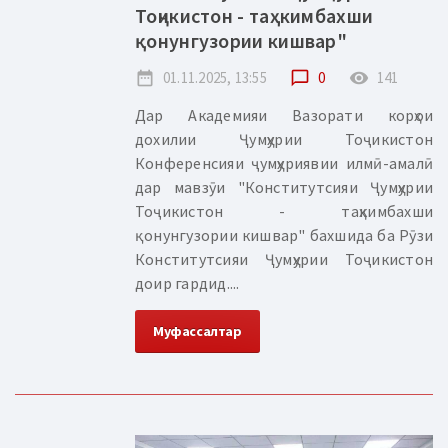
Тоҷикистон - таҳкимбахши
қонунгузории кишвар"
date_range
01.11.2025, 13:55
chat_bubble_outline
0
remove_red_eye
141
Дар Академияи Вазорати корҳои
дохилии Ҷумҳурии Тоҷикистон
Конференсияи ҷумҳуриявии илмӣ-амалӣ
дар мавзӯи "Конститутсияи Ҷумҳурии
Тоҷикистон - таҳкимбахши
қонунгузории кишвар" бахшида ба Рӯзи
Конститутсияи Ҷумҳурии Тоҷикистон
доир гардид....
Муфассалтар