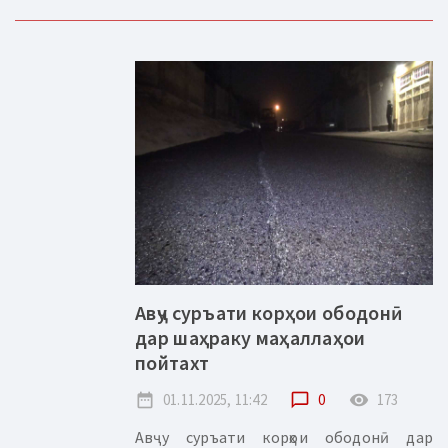
Авҷу суръати корҳои ободонӣ
дар шаҳраку маҳаллаҳои
пойтахт
date_range
01.11.2025, 11:42
chat_bubble_outline
0
remove_red_eye
173
Авҷу суръати корҳои ободонӣ дар