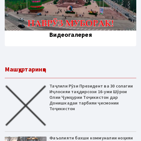
Видеогалерея
Машҳуртаринҳо
Таҷлили Рӯзи Президент ва 30 солагии
Иҷлосияи тақдирсози 16-уми Шӯрои
Олии Ҷумҳурии Тоҷикистон дар
Донишкадаи тарбияи ҷисмонии
Тоҷикистон
Фаъолияти бахши коммуналии ноҳияи