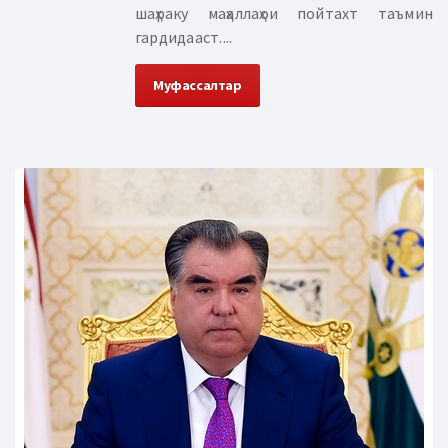
шаҳраку маҳаллаҳои пойтахт таъмин
гардидааст....
Муфассалтар