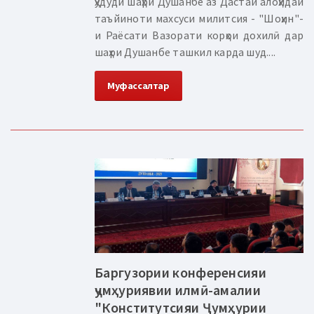
ҳудуди шаҳри Душанбе аз Дастаи алоҳидаи
таъйиноти махсуси милитсия - "Шоҳин"-
и Раёсати Вазорати корҳои дохилӣ дар
шаҳри Душанбе ташкил карда шуд....
Муфассалтар
Баргузории конференсияи
ҷумҳуриявии илмӣ-амалии
"Конститутсияи Ҷумҳурии