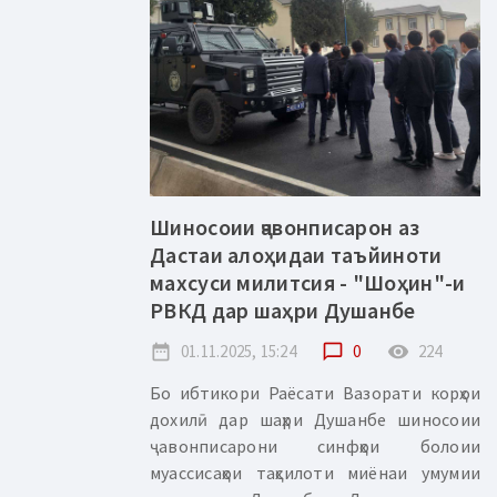
Шиносоии ҷавонписарон аз
Дастаи алоҳидаи таъйиноти
махсуси милитсия - "Шоҳин"-и
РВКД дар шаҳри Душанбе
date_range
01.11.2025, 15:24
chat_bubble_outline
0
remove_red_eye
224
Бо ибтикори Раёсати Вазорати корҳои
дохилӣ дар шаҳри Душанбе шиносоии
ҷавонписарони синфҳои болоии
муассисаҳои таҳсилоти миёнаи умумии