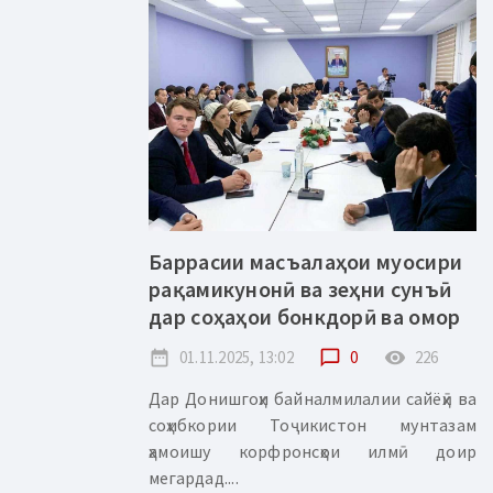
Баррасии масъалаҳои муосири
рақамикунонӣ ва зеҳни сунъӣ
дар соҳаҳои бонкдорӣ ва омор
date_range
01.11.2025, 13:02
chat_bubble_outline
0
remove_red_eye
226
Дар Донишгоҳи байналмилалии сайёҳӣ ва
соҳибкории Тоҷикистон мунтазам
ҳамоишу корфронсҳои илмӣ доир
мегардад....