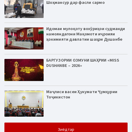
Шоҳмансур дар фасли сармо
Идомаи мулоқоту вохӯриҳои судманди
намояндагони Мақомоти иҷроияи
ҳокимияти давлатии шаҳри Душанбе
БАРГУЗОРИИ ОЗМУНИ ШАҲРИИ «MISS
DUSHANBE – 2026»
Маҷлиси васеи Ҳукумати Ҷумҳурии
Тоҷикистон
Зиёдтар