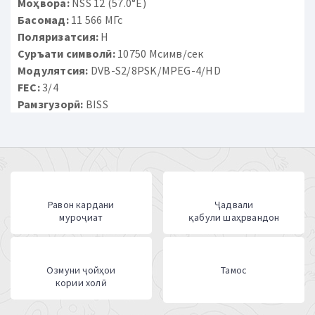
Моҳвора:
NSS 12 (57.0°E)
Басомад:
11 566 МГс
Поляризатсия:
H
Суръати символӣ:
10750 Мсимв/сек
Модулятсия:
DVB-S2/8PSK/MPEG-4/HD
FEC:
3/4
Рамзгузорӣ:
BISS
Равон кардани
Ҷадвали
муроҷиат
қабули шаҳрвандон
Озмуни ҷойҳои
Тамос
кории холӣ