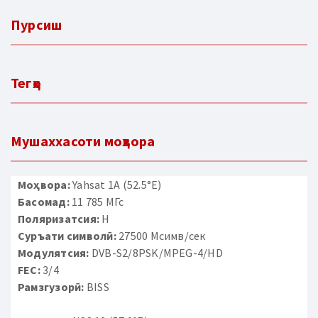
Пурсиш
Тегҳо
Мушаххасоти моҳвора
Моҳвора:
Yahsat 1A (52.5°E)
Басомад:
11 785 МГс
Поляризатсия:
H
Суръати символӣ:
27500 Мсимв/сек
Модулятсия:
DVB-S2/8PSK/MPEG-4/HD
FEC:
3/4
Рамзгузорӣ:
BISS