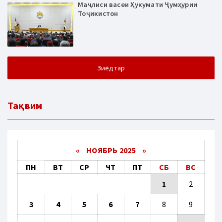
Маҷлиси васеи Ҳукумати Ҷумҳурии
Тоҷикистон
Зиёдтар
Тақвим
«
НОЯБРЬ 2025
»
ПН
ВТ
СР
ЧТ
ПТ
СБ
ВС
1
2
3
4
5
6
7
8
9