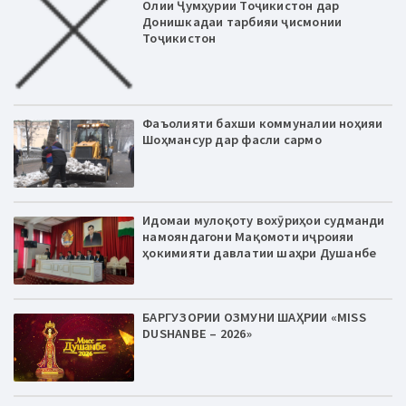
Олии Ҷумҳурии Тоҷикистон дар
Донишкадаи тарбияи ҷисмонии
Тоҷикистон
Фаъолияти бахши коммуналии ноҳияи
Шоҳмансур дар фасли сармо
Идомаи мулоқоту вохӯриҳои судманди
намояндагони Мақомоти иҷроияи
ҳокимияти давлатии шаҳри Душанбе
БАРГУЗОРИИ ОЗМУНИ ШАҲРИИ «MISS
DUSHANBE – 2026»