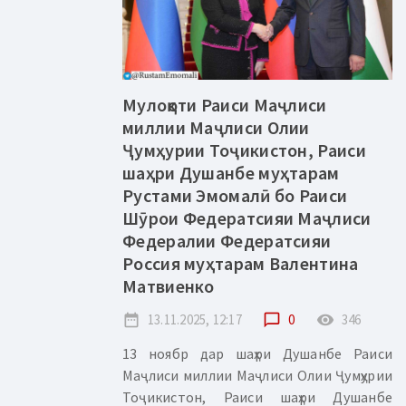
Мулоқоти Раиси Маҷлиси
миллии Маҷлиси Олии
Ҷумҳурии Тоҷикистон, Раиси
шаҳри Душанбе муҳтарам
Рустами Эмомалӣ бо Раиси
Шӯрои Федератсияи Маҷлиси
Федералии Федератсияи
Россия муҳтарам Валентина
Матвиенко
date_range
13.11.2025, 12:17
chat_bubble_outline
0
remove_red_eye
346
13 ноябр дар шаҳри Душанбе Раиси
Маҷлиси миллии Маҷлиси Олии Ҷумҳурии
Тоҷикистон, Раиси шаҳри Душанбе