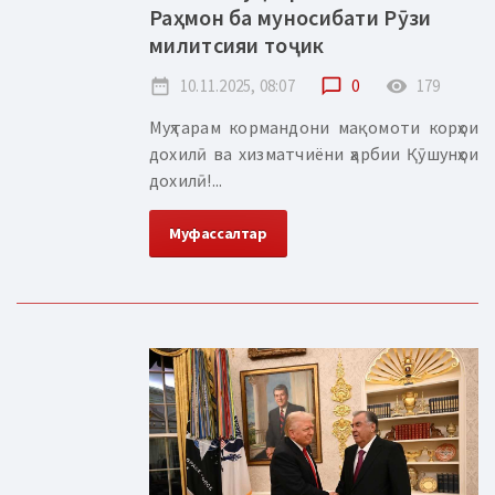
Раҳмон ба муносибати Рӯзи
милитсияи тоҷик
date_range
10.11.2025, 08:07
chat_bubble_outline
0
remove_red_eye
179
Муҳтарам кормандони мақомоти корҳои
дохилӣ ва хизматчиёни ҳарбии Қӯшунҳои
дохилӣ!...
Муфассалтар