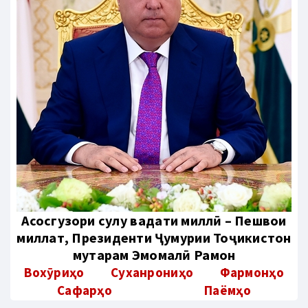
Aсосгузори сулҳу ваҳдати миллӣ – Пешвои
миллат, Президенти Ҷумҳурии Тоҷикистон
муҳтарам Эмомалӣ Раҳмон
Вохӯриҳо
Суханрониҳо
Фармонҳо
Сафарҳо
Паёмҳо