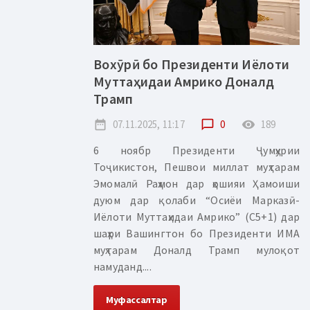
Вохӯрӣ бо Президенти Иёлоти
Муттаҳидаи Амрико Доналд
Трамп
date_range
07.11.2025, 11:17
chat_bubble_outline
0
remove_red_eye
189
6 ноябр Президенти Ҷумҳурии
Тоҷикистон, Пешвои миллат муҳтарам
Эмомалӣ Раҳмон дар ҳошияи Ҳамоиши
дуюм дар қолаби “Осиёи Марказӣ-
Иёлоти Муттаҳидаи Амрико” (С5+1) дар
шаҳри Вашингтон бо Президенти ИМА
муҳтарам Доналд Трамп мулоқот
намуданд....
Муфассалтар