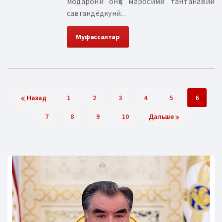
модарони онҳо маросими тантанавии
савгандёдкунӣ...
Муфассалтар
Назад
1
2
3
4
5
6
7
8
9
10
Дальше