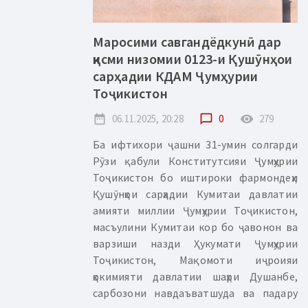
Маросими савгандёдкунӣ дар
қисми низомии 0123-и Қушӯнҳои
сарҳадии КДАМ Ҷумҳурии
Тоҷикистон
date_range
06.11.2025, 20:28
chat_bubble_outline
0
remove_red_eye
279
Ба ифтихори ҷашни 31-умин солгарди
Рӯзи қабули Конститутсияи Ҷумҳурии
Тоҷикистон бо иштироки фармондеҳи
Қушӯнҳои сарҳадии Кумитаи давлатии
амияти миллии Ҷумҳурии Тоҷикистон,
масъулини Кумитаи кор бо ҷавонон ва
варзиши назди Ҳукумати Ҷумҳурии
Тоҷикистон, Мақомоти иҷроияи
ҳокимияти давлатии шаҳри Душанбе,
сарбозони навдаъватшуда ва падару