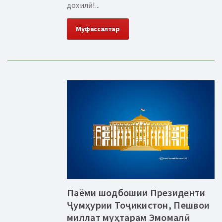
дохилӣ!...
Муфассалтар
Паёми шодбошии Президенти
Ҷумҳурии Тоҷикистон, Пешвои
миллат муҳтарам Эмомалӣ