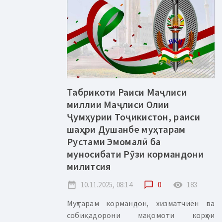
Табрикоти Раиси Маҷлиси
миллии Маҷлиси Олии
Ҷумҳурии Тоҷикистон, раиси
шаҳри Душанбе муҳтарам
Рустами Эмомалӣ ба
муносибати Рӯзи кормандони
милитсия
date_range
10.11.2025, 08:14
chat_bubble_outline
0
remove_red_eye
183
Муҳтарам кормандон, хизматчиён ва
собиқадорони мақомоти корҳои