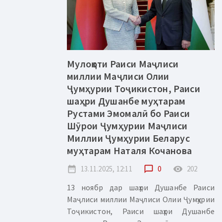
Мулоқоти Раиси Маҷлиси
миллии Маҷлиси Олии
Ҷумҳурии Тоҷикистон, Раиси
шаҳри Душанбе муҳтарам
Рустами Эмомалӣ бо Раиси
Шӯрои Ҷумҳурии Маҷлиси
Миллии Ҷумҳурии Беларус
муҳтарам Наталя Кочанова
date_range
13.11.2025, 12:11
chat_bubble_outline
0
remove_red_eye
202
13 ноябр дар шаҳри Душанбе Раиси
Маҷлиси миллии Маҷлиси Олии Ҷумҳурии
Тоҷикистон, Раиси шаҳри Душанбе