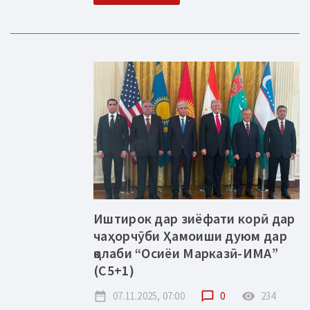
Иштирок дар зиёфати корӣ дар
чаҳорчӯби Ҳамоиши дуюм дар
қолаби “Осиёи Марказӣ-ИМА”
(С5+1)
date_range
07.11.2025, 07:00
chat_bubble_outline
0
remove_red_eye
234