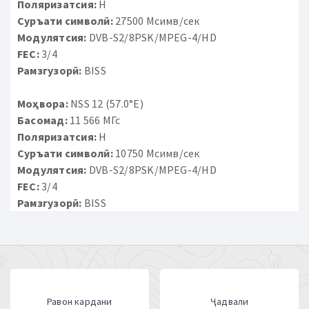
Поляризатсия:
H
Суръати символӣ:
27500 Мсимв/сек
Модулятсия:
DVB-S2/8PSK/MPEG-4/HD
FEC:
3/4
Рамзгузорӣ:
BISS
Моҳвора:
NSS 12 (57.0°E)
Басомад:
11 566 МГс
Поляризатсия:
H
Суръати символӣ:
10750 Мсимв/сек
Модулятсия:
DVB-S2/8PSK/MPEG-4/HD
FEC:
3/4
Рамзгузорӣ:
BISS
Равон кардани
Ҷадвали