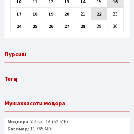
10
11
12
13
14
15
16
17
18
19
20
21
22
23
24
25
26
27
28
29
30
Пурсиш
Тегҳо
Мушаххасоти моҳвора
Моҳвора:
Yahsat 1A (52.5°E)
Басомад:
11 785 МГс