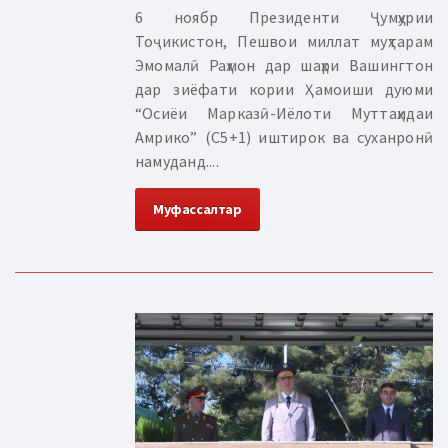
6 ноябр Президенти Ҷумҳурии
Тоҷикистон, Пешвои миллат муҳтарам
Эмомалӣ Раҳмон дар шаҳри Вашингтон
дар зиёфати кории Ҳамоиши дуюми
“Осиёи Марказӣ-Иёлоти Муттаҳидаи
Амрико” (С5+1) иштирок ва суханронӣ
намуданд....
Муфассалтар