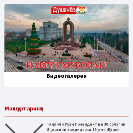
Видеогалерея
Машҳуртаринҳо
Таҷлили Рӯзи Президент ва 30 солагии
Иҷлосияи тақдирсози 16-уми Шӯрои