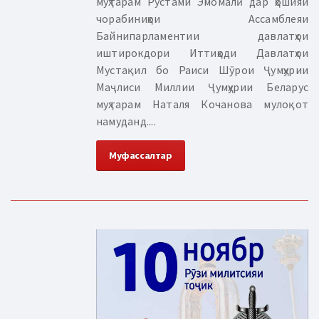
муҳтарам Рустами Эмомалӣ дар ҳошияи
чорабиниҳои Ассамблеяи
Байнипарламентии давлатҳои
иштирокдори Иттиҳоди Давлатҳои
Мустақил бо Раиси Шӯрои Ҷумҳурии
Маҷлиси Миллии Ҷумҳурии Беларус
муҳтарам Наталя Кочанова мулоқот
намуданд....
Муфассалтар