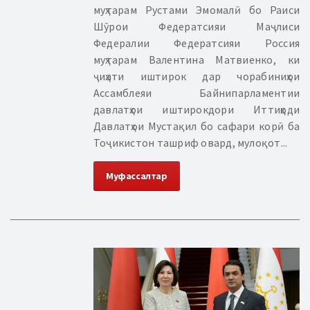
муҳтарам Рустами Эмомалӣ бо Раиси
Шӯрои Федератсияи Маҷлиси
Федералии Федератсияи Россия
муҳтарам Валентина Матвиенко, ки
ҷиҳати иштирок дар чорабиниҳои
Ассамблеяи Байнипарламентии
давлатҳои иштирокдори Иттиҳоди
Давлатҳои Мустақил бо сафари корӣ ба
Тоҷикистон ташриф овард, мулоқот...
Муфассалтар