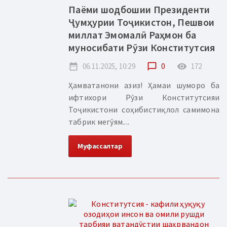
Паёми шодбошии Президенти
Ҷумҳурии Тоҷикистон, Пешвои
миллат Эмомалӣ Раҳмон ба
муносибати Рӯзи Конститутсия
date_range
06.11.2025, 10:29
chat_bubble_outline
0
remove_red_eye
172
Ҳамватанони азиз! Ҳамаи шуморо ба
ифтихори Рӯзи Конститутсияи
Тоҷикистони соҳибистиқлол самимона
табрик мегӯям....
Муфассалтар