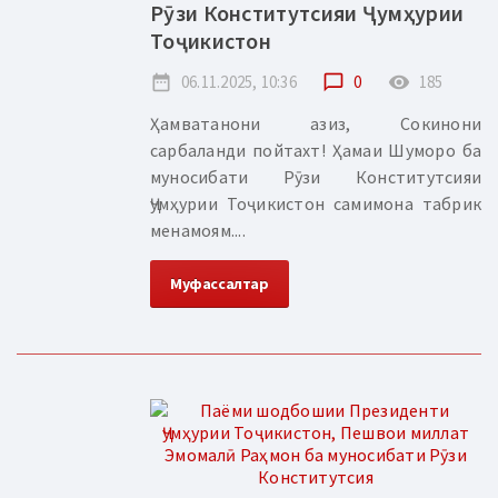
Рӯзи Конститутсияи Ҷумҳурии
Тоҷикистон
date_range
06.11.2025, 10:36
chat_bubble_outline
0
remove_red_eye
185
Ҳамватанони азиз, Сокинони
сарбаланди пойтахт! Ҳамаи Шуморо ба
муносибати Рӯзи Конститутсияи
Ҷумҳурии Тоҷикистон самимона табрик
менамоям....
Муфассалтар