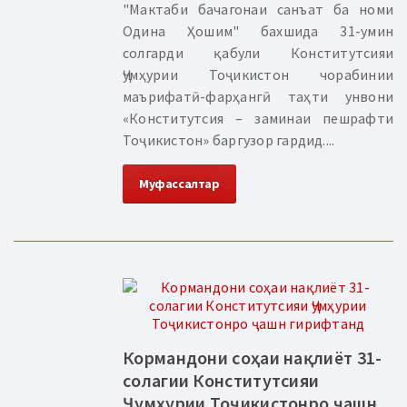
"Мактаби бачагонаи санъат ба номи
Одина Ҳошим" бахшида 31-умин
солгарди қабули Конститутсияи
Ҷумҳурии Тоҷикистон чорабинии
маърифатӣ-фарҳангӣ таҳти унвони
«Конститутсия – заминаи пешрафти
Тоҷикистон» баргузор гардид....
Муфассалтар
Кормандони соҳаи нақлиёт 31-
солагии Конститутсияи
Ҷумҳурии Тоҷикистонро ҷашн