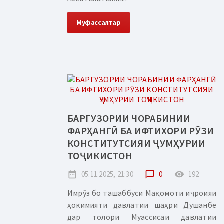
Муфассалтар
БАРГУЗОРИИ ЧОРАБИНИИ
ФАРҲАНГӢ БА ИФТИХОРИ РӮЗИ
КОНСТИТУТСИЯИ ҶУМҲУРИИ
ТОҶИКИСТОН
date_range
05.11.2025, 21:30
chat_bubble_outline
0
remove_red_eye
192
Имрӯз бо ташаббуси Мақомоти иҷроияи
ҳокимияти давлатии шаҳри Душанбе
дар толори Муассисаи давлатии