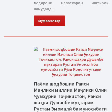
модарони наваскарон иштирок
намуданд....
Муфассалтар
Паёми шодбошии Раиси
Маҷлиси миллии Маҷлиси Олии
Ҷумҳурии Тоҷикистон, Раиси
шаҳри Душанбе муҳтарам
Рустам Эмомалӣ ба муносибати