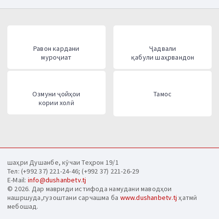
Равон кардани
Ҷадвали
муроҷиат
қабули шаҳрвандон
Озмуни ҷойҳои
Тамос
кории холӣ
шаҳри Душанбе, кӯчаи Теҳрон 19/1
Тел: (+992 37) 221-24-46; (+992 37) 221-26-29
E-Mail:
info@dushanbetv.tj
© 2026. Дар мавриди истифода намудани маводҳои
нашршуда,гузоштани сарчашма ба
www.dushanbetv.tj
ҳатмӣ
мебошад.