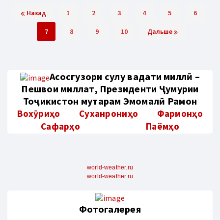
Назад
1
2
3
4
5
6
7
8
9
10
Дальше
Aсосгузори сулҳу ваҳдати миллӣ –
Пешвои миллат, Президенти Ҷумҳурии
Тоҷикистон муҳтарам Эмомалӣ Раҳмон
Вохӯриҳо
Суханрониҳо
Фармонҳо
Сафарҳо
Паёмҳо
world-weather.ru
world-weather.ru
Фотогалерея