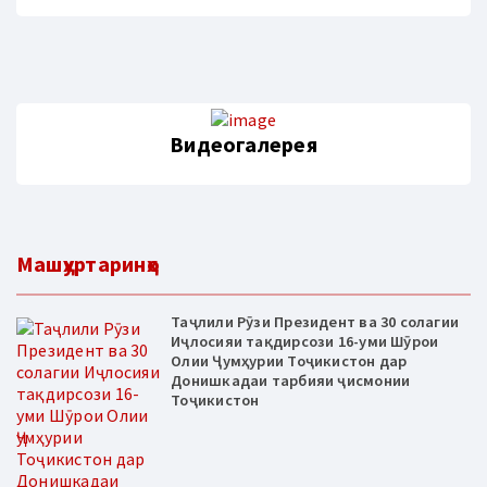
Видеогалерея
Машҳуртаринҳо
Таҷлили Рӯзи Президент ва 30 солагии
Иҷлосияи тақдирсози 16-уми Шӯрои
Олии Ҷумҳурии Тоҷикистон дар
Донишкадаи тарбияи ҷисмонии
Тоҷикистон