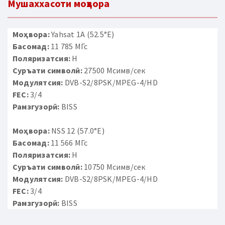
Мушаххасоти моҳвора
Моҳвора:
Yahsat 1A (52.5°E)
Басомад:
11 785 МГс
Поляризатсия:
H
Суръати символӣ:
27500 Мсимв/сек
Модулятсия:
DVB-S2/8PSK/MPEG-4/HD
FEC:
3/4
Рамзгузорӣ:
BISS
Моҳвора:
NSS 12 (57.0°E)
Басомад:
11 566 МГс
Поляризатсия:
H
Суръати символӣ:
10750 Мсимв/сек
Модулятсия:
DVB-S2/8PSK/MPEG-4/HD
FEC:
3/4
Рамзгузорӣ:
BISS