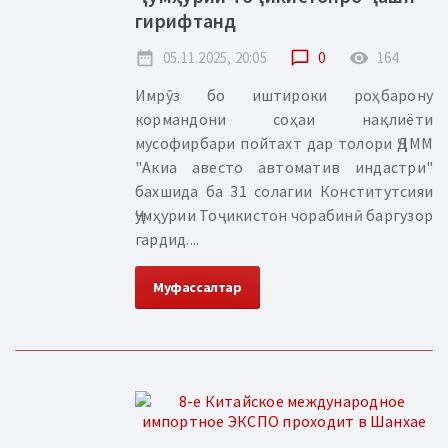
гирифтанд
date_range
05.11.2025, 20:05
chat_bubble_outline
0
remove_red_eye
164
Имрӯз бо иштироки роҳбарону
кормандони соҳаи нақлиёти
мусофирбари пойтахт дар толори ҶДММ
"Акиа авесто автоматив индастри"
бахшида ба 31 солагии Конститутсияи
Ҷумҳурии Тоҷикистон чорабинӣ баргузор
гардид....
Муфассалтар