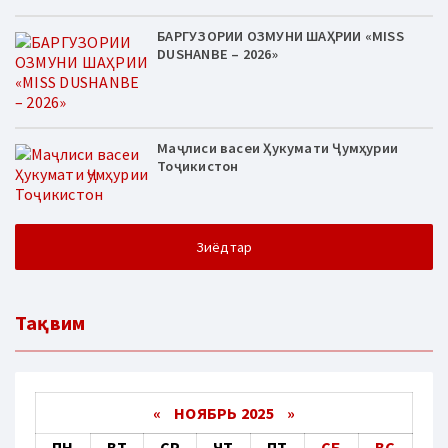
БАРГУЗОРИИ ОЗМУНИ ШАҲРИИ «MISS
DUSHANBE – 2026»
Маҷлиси васеи Ҳукумати Ҷумҳурии
Тоҷикистон
Зиёдтар
Тақвим
«
НОЯБРЬ 2025
»
ПН
ВТ
СР
ЧТ
ПТ
СБ
ВС