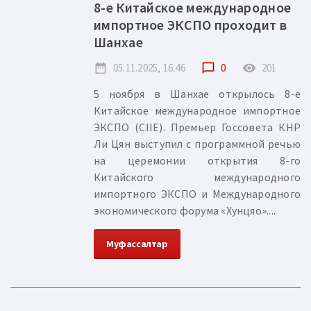
8-е Китайское международное
импортное ЭКСПО проходит в
Шанхае
date_range
05.11.2025, 16:46
chat_bubble_outline
0
remove_red_eye
201
5 ноября в Шанхае открылось 8-е
Китайское международное импортное
ЭКСПО (CIIE). Премьер Госсовета КНР
Ли Цян выступил с программной речью
на церемонии открытия 8-го
Китайского международного
импортного ЭКСПО и Международного
экономического форума «Хунцяо»....
Муфассалтар