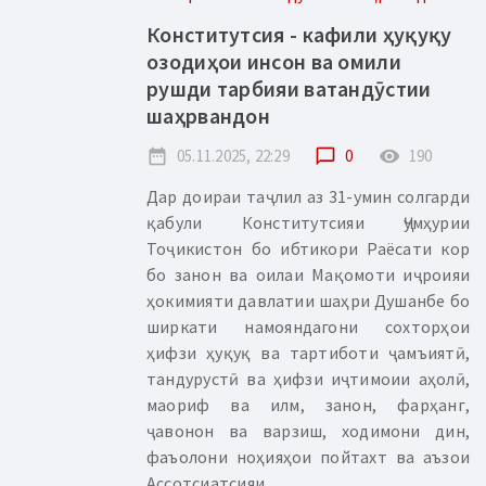
Конститутсия - кафили ҳуқуқу
озодиҳои инсон ва омили
рушди тарбияи ватандӯстии
шаҳрвандон
date_range
05.11.2025, 22:29
chat_bubble_outline
0
remove_red_eye
190
Дар доираи таҷлил аз 31-умин солгарди
қабули Конститутсияи Ҷумҳурии
Тоҷикистон бо ибтикори Раёсати кор
бо занон ва оилаи Мақомоти иҷроияи
ҳокимияти давлатии шаҳри Душанбе бо
ширкати намояндагони сохторҳои
ҳифзи ҳуқуқ ва тартиботи ҷамъиятӣ,
тандурустӣ ва ҳифзи иҷтимоии аҳолӣ,
маориф ва илм, занон, фарҳанг,
ҷавонон ва варзиш, ходимони дин,
фаъолони ноҳияҳои пойтахт ва аъзои
Ассотсиатсияи...