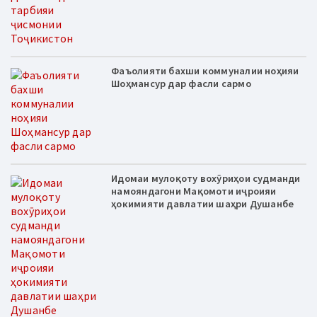
Фаъолияти бахши коммуналии ноҳияи
Шоҳмансур дар фасли сармо
Идомаи мулоқоту вохӯриҳои судманди
намояндагони Мақомоти иҷроияи
ҳокимияти давлатии шаҳри Душанбе