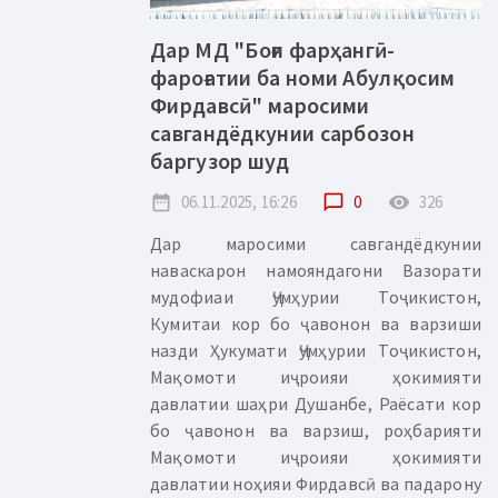
Дар МД "Боғи фарҳангӣ-
фароғатии ба номи Абулқосим
Фирдавсӣ" маросими
савгандёдкунии сарбозон
баргузор шуд
date_range
06.11.2025, 16:26
chat_bubble_outline
0
remove_red_eye
326
Дар маросими савгандёдкунии
наваскарон намояндагони Вазорати
мудофиаи Ҷумҳурии Тоҷикистон,
Кумитаи кор бо ҷавонон ва варзиши
назди Ҳукумати Ҷумҳурии Тоҷикистон,
Мақомоти иҷроияи ҳокимияти
давлатии шаҳри Душанбе, Раёсати кор
бо ҷавонон ва варзиш, роҳбарияти
Мақомоти иҷроияи ҳокимияти
давлатии ноҳияи Фирдавсӣ ва падарону