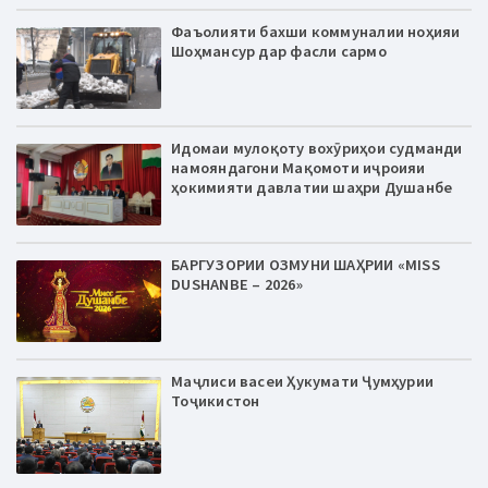
Фаъолияти бахши коммуналии ноҳияи
Шоҳмансур дар фасли сармо
Идомаи мулоқоту вохӯриҳои судманди
намояндагони Мақомоти иҷроияи
ҳокимияти давлатии шаҳри Душанбе
БАРГУЗОРИИ ОЗМУНИ ШАҲРИИ «MISS
DUSHANBE – 2026»
Маҷлиси васеи Ҳукумати Ҷумҳурии
Тоҷикистон