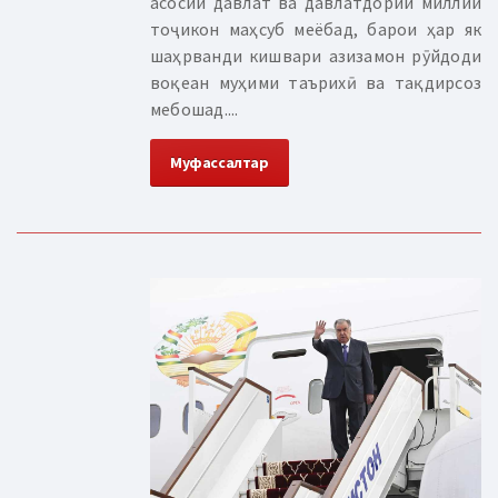
асосии давлат ва давлатдории миллии
тоҷикон маҳсуб меёбад, барои ҳар як
шаҳрванди кишвари азизамон рӯйдоди
воқеан муҳими таърихӣ ва тақдирсоз
мебошад....
Муфассалтар