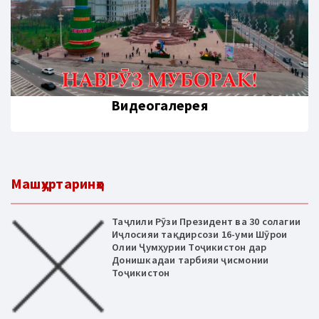
Видеогалерея
Машҳуртаринҳо
Таҷлили Рӯзи Президент ва 30 солагии
Иҷлосияи тақдирсози 16-уми Шӯрои
Олии Ҷумҳурии Тоҷикистон дар
Донишкадаи тарбияи ҷисмонии
Тоҷикистон