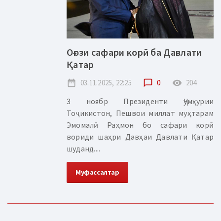
Оғози сафари корӣ ба Давлати
Қатар
date_range
03.11.2025, 22:25
chat_bubble_outline
0
remove_red_eye
204
3 ноябр Президенти Ҷумҳурии
Тоҷикистон, Пешвои миллат муҳтарам
Эмомалӣ Раҳмон бо сафари корӣ
вориди шаҳри Давҳаи Давлати Қатар
шуданд....
Муфассалтар