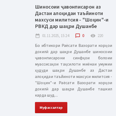
Шиносоии ҷавонписарон аз
Дастаи алоҳидаи таъйиноти
махсуси милитсия - "Шоҳин"-и
РВКД дар шаҳри Душанбе
date_range
01.11.2025, 15:24
chat_bubble_outline
0
remove_red_eye
220
Бо ибтикори Раёсати Вазорати корҳои
дохилӣ дар шаҳри Душанбе шиносоии
ҷавонписарони синфҳои болоии
муассисаҳои таҳсилоти миёнаи умумии
ҳудуди шаҳри Душанбе аз Дастаи
алоҳидаи таъйиноти махсуси милитсия -
"Шоҳин"-и Раёсати Вазорати корҳои
дохилӣ дар шаҳри Душанбе ташкил
карда шуд....
Муфассалтар