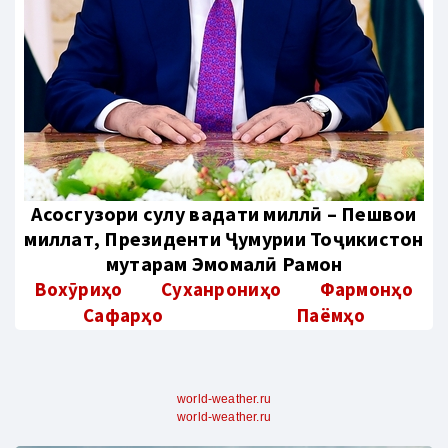
Aсосгузори сулҳу ваҳдати миллӣ – Пешвои
миллат, Президенти Ҷумҳурии Тоҷикистон
муҳтарам Эмомалӣ Раҳмон
Вохӯриҳо
Суханрониҳо
Фармонҳо
Сафарҳо
Паёмҳо
world-weather.ru
world-weather.ru