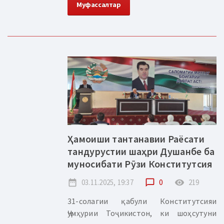
Муфассалтар
Ҳамоиши тантанавии Раёсати
тандурустии шаҳри Душанбе ба
муносибати Рӯзи Конститутсия
date_range
03.11.2025, 19:37
chat_bubble_outline
0
remove_red_eye
219
31-солагии қабули Конститутсияи
Ҷумҳурии Тоҷикистон, ки шоҳсутуни