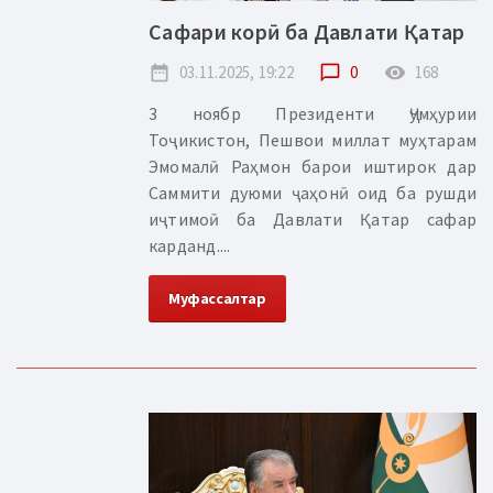
Сафари корӣ ба Давлати Қатар
date_range
03.11.2025, 19:22
chat_bubble_outline
0
remove_red_eye
168
3 ноябр Президенти Ҷумҳурии
Тоҷикистон, Пешвои миллат муҳтарам
Эмомалӣ Раҳмон барои иштирок дар
Саммити дуюми ҷаҳонӣ оид ба рушди
иҷтимоӣ ба Давлати Қатар сафар
карданд....
Муфассалтар