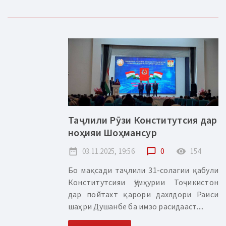
Таҷлили Рӯзи Конститутсия дар
ноҳияи Шоҳмансур
date_range
03.11.2025, 19:56
chat_bubble_outline
0
remove_red_eye
154
Бо мақсади таҷлили 31-солагии қабули
Конститутсияи Ҷумҳурии Тоҷикистон
дар пойтахт қарори дахлдори Раиси
шаҳри Душанбе ба имзо расидааст....