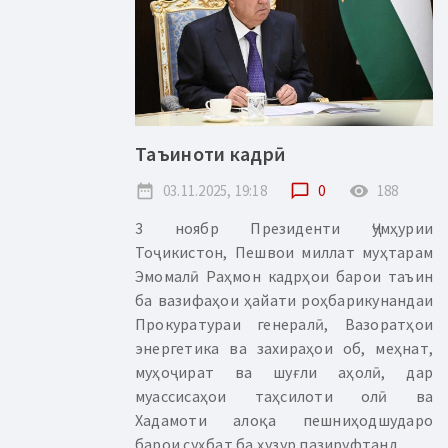
Таъиноти кадрӣ
date_range
03.11.2025, 19:18
chat_bubble_outline
0
remove_red_eye
188
3 ноябр Президенти Ҷумҳурии
Тоҷикистон, Пешвои миллат муҳтарам
Эмомалӣ Раҳмон кадрҳои барои таъин
ба вазифаҳои ҳайати роҳбарикунандаи
Прокуратураи генералӣ, Вазоратҳои
энергетика ва захираҳои об, меҳнат,
муҳоҷират ва шуғли аҳолӣ, дар
муассисаҳои таҳсилоти олӣ ва
Хадамоти алоқа пешниҳодшударо
барои суҳбат ба ҳузур пазируфтанд....