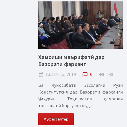
Ҳамоиши маърифатӣ дар
Вазорати фарҳанг
date_range
03.11.2025, 21:19
chat_bubble_outline
0
remove_red_eye
140
Ба муносибати 31солагии Рӯзи
Конститутсия дар Вазорати фарҳанги
Ҷумҳурии Тоҷикистон ҳамоиши
тантанавӣ баргузор шуд....
Муфассалтар