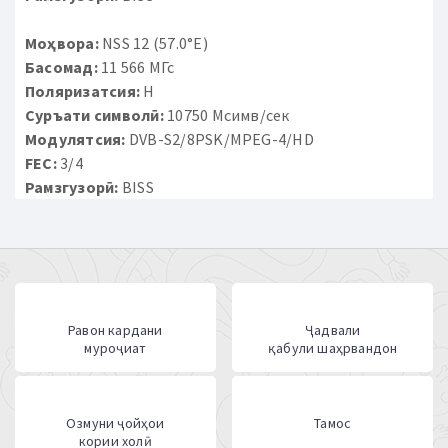
Моҳвора:
NSS 12 (57.0°E)
Басомад:
11 566 МГс
Поляризатсия:
H
Суръати символӣ:
10750 Мсимв/сек
Модулятсия:
DVB-S2/8PSK/MPEG-4/HD
FEC:
3/4
Рамзгузорӣ:
BISS
Равон кардани
Ҷадвали
муроҷиат
қабули шаҳрвандон
Озмуни ҷойҳои
Тамос
кории холӣ